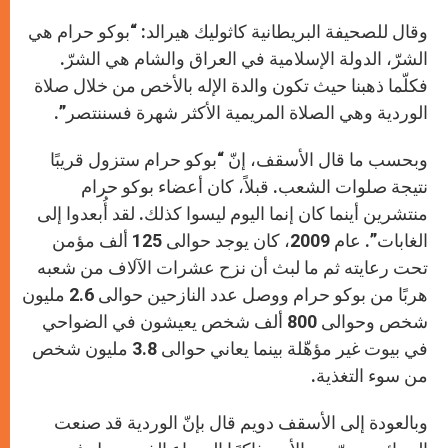
وقال للصحيفة البريطانية كاثوليك هيرالد: “بوكو حرام هي
الشرّ، الدولة الإسلامية في العراق والشام هي الشرّ.
فكلّما ذهبنا حيث تكون والدة الإله بالأخص من خلال صلاة
الوردية وهي الصلاة المريمية الأكثر شهرة فسننتصر”.
وبحسب ما قال الأسقف، إنّ “بوكو حرام ستزول قريبًا
نتيجة صلوات الشعب. قبلاً، كان أعضاء بوكو حرام
منتشرين أينما كان إنما اليوم ليسوا كذلك. لقد أُبعدوا إلى
الغابات”. عام 2009، كان يوجد حوالى 125 ألف مؤمن
تحت رعايته ثم ما لبث أن نزح عشرات الآلاف من شعبه
هربًا من بوكو حرام ووصل عدد النازحين حوالى 2.6 مليون
شخص وحوالى 800 ألف شخص يعيشون في الضواحي
في بيوت غير مؤهّلة بينما يعاني حوالى 3.8 مليون شخص
من سوء التغذية.
وبالعودة إلى الأسقف دويم قال بإنّ الوردية قد صنعت