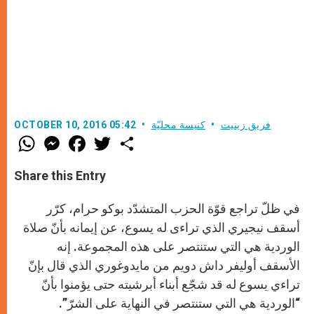
فريق زينيت
كنيسة محليّة
OCTOBER 10, 2016 05:42
W
M
F
T
S
h
e
a
w
h
a
s
c
i
a
t
s
e
t
r
Share this Entry
s
e
b
t
e
A
n
o
e
p
g
o
r
في ظلّ تراجع قوّة الحزب المتشدّد بوكو حرام، كرّر
p
e
k
r
أسقف نيجيري الذي تراءى له يسوع، عن إيمانه بأنّ صلاة
الوردية هي التي ستنتصر على هذه المجموعة. إنه
الأسقف أوليفر داش دويم من مايدوغوري الذي قال بإنّ
تراءي يسوع له قد شجّع أبناء أبرشيته حتى يؤمنوا بأنّ
“الوردية هي التي ستنتصر في النهاية على الشرّ”.