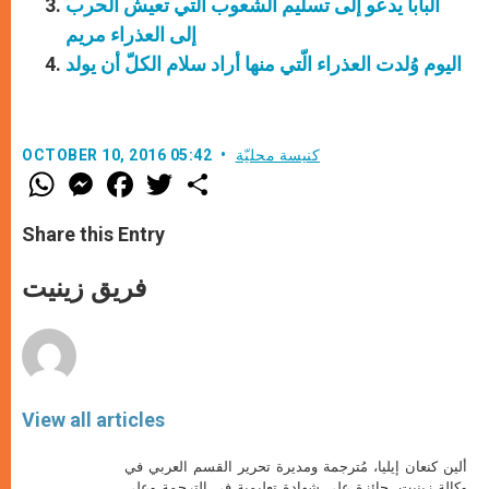
البابا يدعو إلى تسليم الشعوب التي تعيش الحرب
إلى العذراء مريم
اليوم وُلدت العذراء الّتي منها أراد سلام الكلّ أن يولد
كنيسة محليّة
OCTOBER 10, 2016 05:42
W
M
F
T
S
h
e
a
w
h
a
s
c
i
a
t
s
e
t
r
Share this Entry
s
e
b
t
e
A
n
o
e
p
g
o
r
فريق زينيت
p
e
k
r
View all articles
ألين كنعان إيليا، مُترجمة ومديرة تحرير القسم العربي في
وكالة زينيت. حائزة على شهادة تعليمية في الترجمة وعلى