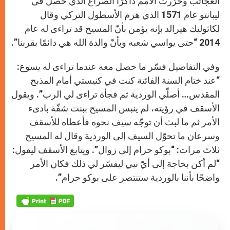
العجائب وحرّرت الأمم ذاكرًا الصراع الذي حصل في
ليبانتو عام 1571 الذي هزم الأسطول التركي وقال
لكاثوليك هيرالد بإنه يؤمن بأنّ المسيح قد تراءى له عام
2014 “حتى يواسي شعبه وبأنّ والدة الله هي دائمًا بقربنا”.
وفي التفاصيل فسّر ما حصل معه عندما تراءى له يسوع:
“عند ختام السنة الفائتة كنت في كنيستي أمام المذبح
المقدس… أصلّي الوردية ثم فجأة تراءى لي الرب”. ويقول
الأسقف في رؤيته، لم ينبس المسيح ببنت شفّة بادىء
الأمر ثم ما لبث أن توجّه سيف نحوه فأعطاه للأسقف
وسرعان ما تحوّل السيف إلى الوردية وقال له المسيح
ثلاث مرات: “بوكو حرام إلى زوال”. ويتابع الأسقف ليقول:
“لم أكن بحاجة إلى أيّ نبي ليفسّر لي ذلك فكان الأمر
واضحًا بأننا بالوردية ستنتصر على بوكو حرام”.