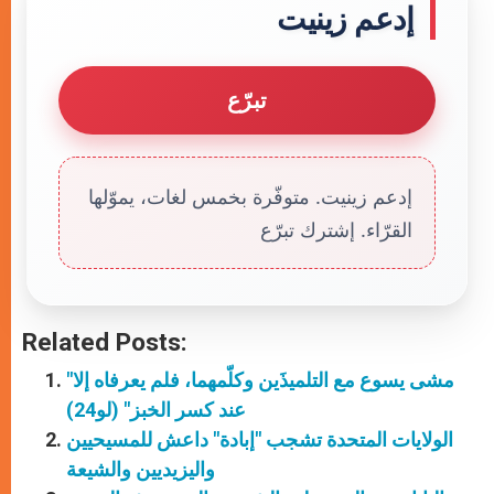
إدعم زينيت
تبرّع
إدعم زينيت. متوفّرة بخمس لغات، يموّلها
القرّاء. إشترك تبرّع
Related Posts:
"مشى يسوع مع التلميذَين وكلّمهما، فلم يعرفاه إلا
عند كسر الخبز" (لو24)
الولايات المتحدة تشجب "إبادة" داعش للمسيحيين
واليزيديين والشيعة