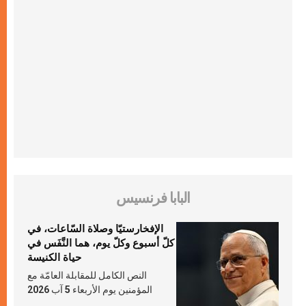
البابا فرنسيس
الإفخارستيّا وصلاة السّاعات، في
كلّ أسبوع وكلّ يوم، هما النَّفَس في
حياة الكنيسة
النص الكامل للمقابلة العامّة مع
المؤمنين يوم الأربعاء 5 آب 2026