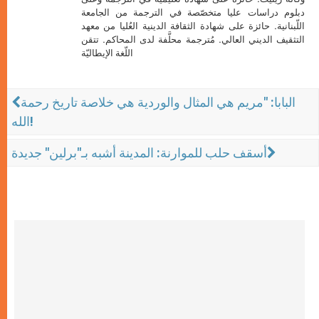
دبلوم دراسات عليا متخصّصة في الترجمة من الجامعة
اللّبنانية. حائزة على شهادة الثقافة الدينية العُليا من معهد
التثقيف الديني العالي. مُترجمة محلَّفة لدى المحاكم. تتقن
اللّغة الإيطاليّة
البابا: "مريم هي المثال والوردية هي خلاصة تاريخ رحمة
الله!
أسقف حلب للموارنة: المدينة أشبه بـ"برلين" جديدة