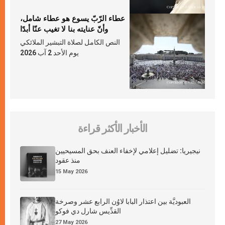
عطاء الرّبّ يسوع هو عطاء شامل،
وأنّ عنايته بنا لا تغيب عنّا أبدًا
النص الكامل لصلاة التبشير الملائكي
يوم الأحد 2 آب 2026
الأخبار الأكثر قراءة
نيجيريا: تضليل إعلامي لإخفاء العنف بحق المسيحيين
منذ عقود
15 May 2026
العبوديَّة بين اعتذار البابا لاوُن الرابع عشر وصرخة
القدِّيس شارل دي فوكو
27 May 2026