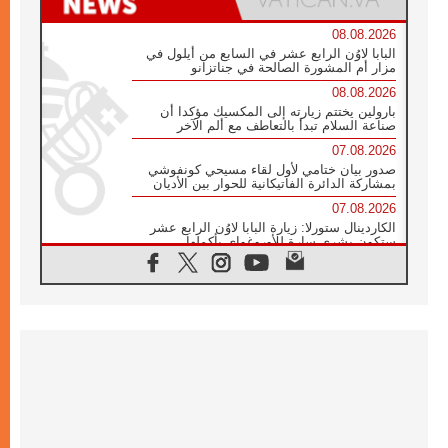
08.08.2026
البابا لاوُن الرابع عشر في السابع من أيلول في
مزار أم المشورة الصالحة في جناتزانو
08.08.2026
بارولين يختتم زيارته إلى المكسيك مؤكدا أن
صناعة السلام تبدأ بالتعاطف مع ألم الآخر
07.08.2026
صدور بيان ختامي لأول لقاء مسيحي كونفوشي
بمشاركة الدائرة الفاتيكانية للحوار بين الأديان
07.08.2026
الكاردينال ستورلا: زيارة البابا لاوُن الرابع عشر
ستكون بشرى سارة للأوروغواي بأكملها
07.08.2026
الفاتيكان يعلن برنامج الزيارة الرسولية للبابا لاوُن
الرابع عشر إلى فرنسا
07.08.2026
في الذكرى الـ ٨١ لحادثة هيروشيما الكنيسة في
اليابان تنظم ١٠ أيام للصلاة على نية السلام
07.08.2026
الكنيسة في الأوروغواي: زيارة البابا ستعزز
الإيمان والرجاء
06.08.2026