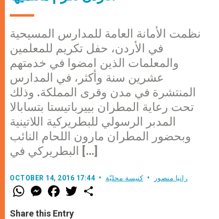
نظمت الأمانة العامة للمدارس المسيحية
في الأردن، حفل تكريم للمعلمين
والمعلمات الذين امضوا في خدمتهم
عشرين سنة وأكثر، في المدارس
المنتشرة في مدن وقرى المملكة. وذلك
تحت رعاية المطران بييرباتيستا بتسابالا
المدبر الرسولي للبطريركية اللاتينية
وبحضور المطران مارون اللحام النائب
البطريركي في […]
رانيا منصور
كنيسة محليّة
OCTOBER 14, 2016 17:44
W
M
F
T
S
h
e
a
w
h
a
s
c
i
a
t
s
e
t
r
Share this Entry
s
e
b
t
e