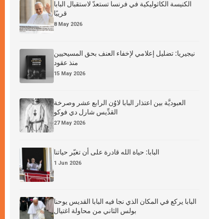
الكنيسة الكاثوليكية في فرنسا تستعدّ لاستقبال البابا
قريبًا
8 May 2026
نيجيريا: تضليل إعلامي لإخفاء العنف بحق المسيحيين
منذ عقود
15 May 2026
العبوديَّة بين اعتذار البابا لاوُن الرابع عشر وصرخة
القدِّيس شارل دي فوكو
27 May 2026
البابا: حياة الله قادرة على أن تغيّر حياتنا
1 Jun 2026
البابا يركع في المكان الذي نجا فيه البابا القديس يوحنا
بولس الثاني من محاولة اغتيال