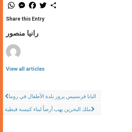
W
M
F
T
S
h
e
a
w
h
a
s
c
i
a
t
s
e
t
r
Share this Entry
s
e
b
t
e
A
n
o
e
p
g
o
r
رانيا منصور
p
e
k
r
View all articles
البابا فرنسيس يزور بلدة الأطفال في روما
ملك البحرين يهب أرضاً لبناء كنيسة قبطية