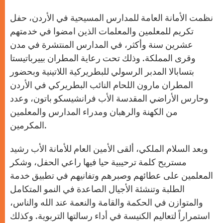
A
n
o
e
p
g
o
r
نظمت الأمانة العامة للمدارس المسيحية في الأردن، حفل
p
e
k
r
تكريم للمعلمين والمعلمات الذين امضوا في خدمتهم
عشرين سنة وأكثر، في المدارس المنتشرة في مدن
وقرى المملكة. وذلك تحت رعاية المطران بييرباتيستا
بتسابالا المدبر الرسولي للبطريركية اللاتينية وبحضور
المطران مارون اللحام النائب البطريركي في الأردن
وحارس الأراضي المقدسة الأب فرانشيسكو باتون، وعدد
من الكهنة والرهبان ومدراء المدارس والمعلمين
المكرمين.
وبعد السلام الملكي، ألقى الأمين العام للأمانة الأب رشيد
مستريح كلمة ترحيبية حيا فيها راعي الحفل، وشكر
المعلمين على عطائهم وصبرهم وتفانيهم في تطبيق خدمة
الطلبة وتنشئة الأجيال الصاعدة في النمو المتكامل
والمتوازن في الحكمة والقامة والنعمة عند الله والناس،
استمراراً لتعاليم الكنيسة في أداء رسالتها التربوية. وكذلك