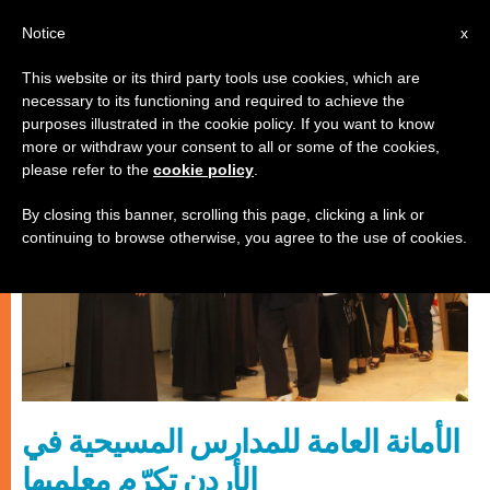
AR
Notice
x
This website or its third party tools use cookies, which are
necessary to its functioning and required to achieve the
كنيسة محليّة
purposes illustrated in the cookie policy. If you want to know
more or withdraw your consent to all or some of the cookies,
please refer to the
cookie policy
.
By closing this banner, scrolling this page, clicking a link or
continuing to browse otherwise, you agree to the use of cookies.
الأمانة العامة للمدارس المسيحية في
الأردن تكرّم معلميها