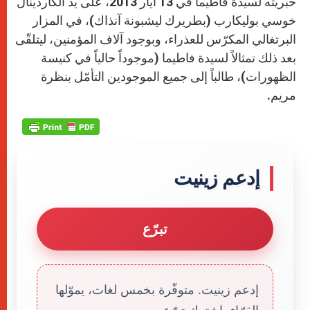
حبريّته لسيدة فاطيما في 13 أيار 2013، على يد الكاردينال
خوسي بوليكارب (بطريرك ليشبونة آنذاك)، في المزار
البرتغالي المكرّس للعذراء، وبوجود آلاف المؤمنين، ليتلقّى
بعد ذلك تمثالاً لسيدة فاطيما (موجوداً حالياً في كنيسة
الظهورات)، طالباً إلى جميع الموجودين التأمّل بنظرة
مريم.
إدعم زينيت
تبرّع
إدعم زينيت. متوفّرة بخمس لغات، يموّلها