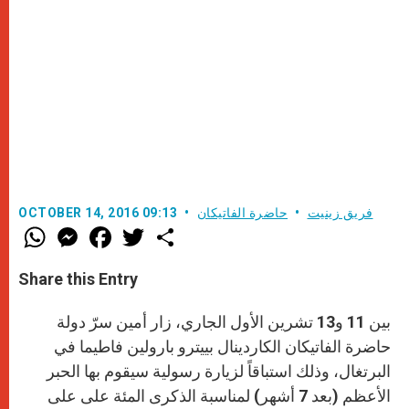
فريق زينيت
حاضرة الفاتيكان
OCTOBER 14, 2016 09:13
W
M
F
T
S
h
e
a
w
h
a
s
c
i
a
t
s
e
t
r
Share this Entry
s
e
b
t
e
A
n
o
e
p
g
o
r
بين 11 و13 تشرين الأول الجاري، زار أمين سرّ دولة
p
e
k
r
حاضرة الفاتيكان الكاردينال بييترو بارولين فاطيما في
البرتغال، وذلك استباقاً لزيارة رسولية سيقوم بها الحبر
الأعظم (بعد 7 أشهر) لمناسبة الذكرى المئة على على