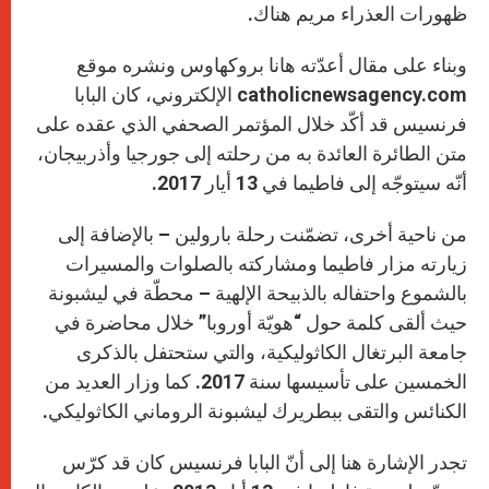
ظهورات العذراء مريم هناك.
وبناء على مقال أعدّته هانا بروكهاوس ونشره موقع
catholicnewsagency.com الإلكتروني، كان البابا
فرنسيس قد أكّد خلال المؤتمر الصحفي الذي عقده على
متن الطائرة العائدة به من رحلته إلى جورجيا وأذربيجان،
أنّه سيتوجّه إلى فاطيما في 13 أيار 2017.
من ناحية أخرى، تضمّنت رحلة بارولين – بالإضافة إلى
زيارته مزار فاطيما ومشاركته بالصلوات والمسيرات
بالشموع واحتفاله بالذبيحة الإلهية – محطّة في ليشبونة
حيث ألقى كلمة حول “هويّة أوروبا” خلال محاضرة في
جامعة البرتغال الكاثوليكية، والتي ستحتفل بالذكرى
الخمسين على تأسيسها سنة 2017. كما وزار العديد من
الكنائس والتقى ببطريرك ليشبونة الروماني الكاثوليكي.
تجدر الإشارة هنا إلى أنّ البابا فرنسيس كان قد كرّس