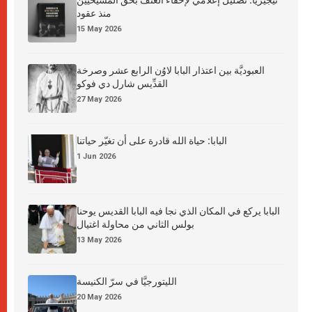
نيجيريا: تضليل إعلامي لإخفاء العنف بحق المسيحيين
منذ عقود
15 May 2026
العبوديَّة بين اعتذار البابا لاوُن الرابع عشر وصرخة
القدِّيس شارل دي فوكو
27 May 2026
البابا: حياة الله قادرة على أن تغيّر حياتنا
1 Jun 2026
البابا يركع في المكان الذي نجا فيه البابا القديس يوحنا
بولس الثاني من محاولة اغتيال
13 May 2026
الليتورجيَّا في سرّ الكنيسة
20 May 2026