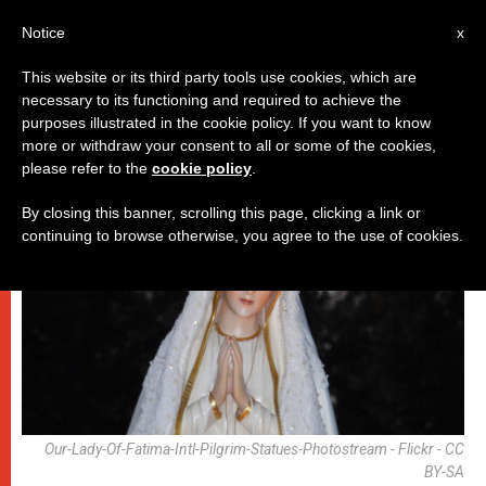
AR
Notice
x
This website or its third party tools use cookies, which are
necessary to its functioning and required to achieve the
حاضرة الفاتيكان
purposes illustrated in the cookie policy. If you want to know
more or withdraw your consent to all or some of the cookies,
please refer to the
cookie policy
.
By closing this banner, scrolling this page, clicking a link or
continuing to browse otherwise, you agree to the use of cookies.
Our-Lady-Of-Fatima-Intl-Pilgrim-Statues-Photostream - Flickr - CC
BY-SA