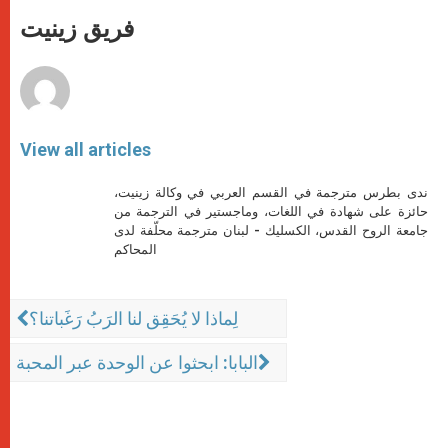
A
n
o
e
p
g
o
r
فريق زينيت
p
e
k
r
View all articles
ندى بطرس مترجمة في القسم العربي في وكالة زينيت،
حائزة على شهادة في اللغات، وماجستير في الترجمة من
جامعة الروح القدس، الكسليك - لبنان مترجمة محلّفة لدى
المحاكم
لِماذا لا يُحَقِق لنا الرَبُ رَغَباتنا؟
البابا: ابحثوا عن الوحدة عبر المحبة