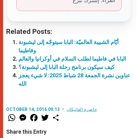
القرّاء. إشترك تبرّع
Related Posts:
أيّام الشبيبة العالميّة: البابا سيتوجّه إلى ليشبونة
وفاطيما
البابا في فاطيما لطلب السلام في أوكرانيا والعالم
كيف سيكون برنامج رحلة البابا إلى ليشبونة؟
عناوين نشرة الجمعة 28 شباط 2025: لا شيء يعجز
الله
حاضرة الفاتيكان
OCTOBER 14, 2016 09:13
W
M
F
T
S
h
e
a
w
h
a
s
c
i
a
t
s
e
t
r
Share this Entry
s
e
b
t
e