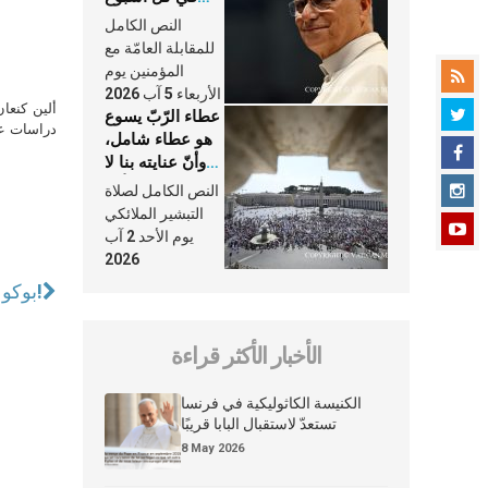
وكلّ يوم، هما
النص الكامل
النَّفَس في حياة
للمقابلة العامّة مع
الكنيسة
المؤمنين يوم
الأربعاء 5 آب 2026
ألين كنعا
عطاء الرّبّ يسوع
دراسات علي
هو عطاء شامل،
وأنّ عنايته بنا لا
تغيب عنّا أبدًا
النص الكامل لصلاة
التبشير الملائكي
يوم الأحد 2 آب
2026
بوكو حرام تطلق سراح الفتيات المخطوفات من مدرستهنّ منذ سنتين!
الأخبار الأكثر قراءة
الكنيسة الكاثوليكية في فرنسا
تستعدّ لاستقبال البابا قريبًا
8 May 2026