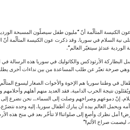
ن الكنيسة المتألّمة أنّ “مليون طفل سيصلّون المسبحة الوردية” ي
لى نية السلام في سوريا. وقد ذكرت عون الكنيسة المتألّمة أنّ ال
الوردية عندئذٍ سيتغيّر العالم”.
هي صرخة تعبّر عن طلب المساعدة من بين نداءات أخرى يطلقها
أطفال في وطننا سوريا هم الإخوة والأخوات الصغار ليسوع المت
ُقتَلون نتيجة الحرب الدامية. فقد العديد منهم أهلهم وأحلامهم و
ام. إنّ دموعهم وصراخهم وصلت إلى السماء… نحن نضرع إلى 
مه ويحمل العالم بيده أن يبارك أطفال سوريا. إليه وحده نتضرّع،
رض! أمل نظرك وأصغِ إلى صلواتنا! لا تتأخّر بعد في منح هذه ال
، ليصمت صراخ الألم!”