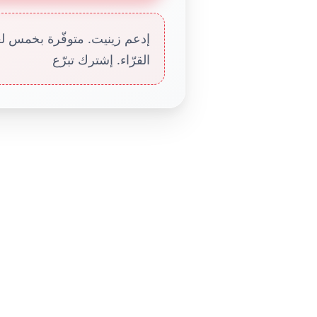
إدعم زينيت. متوفّرة بخمس لغا
القرّاء. إشترك تبرّع