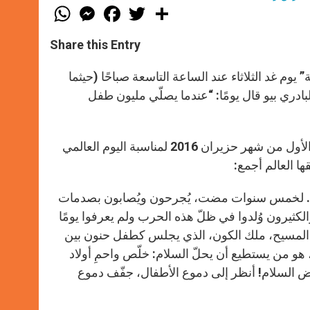
W
M
F
T
S
h
e
a
w
h
a
s
c
i
a
t
s
e
t
r
Share this Entry
s
e
b
t
e
A
n
o
e
p
g
o
r
وم غد الثلاثاء عند الساعة التاسعة صباحًا (حيثما
p
e
k
بادري بيو قال يومًا: “عندما يصلّي مليون طفل
r
وقد أرسل البطاركة الأرثوذكس والكاثوليك في سوريا هذه الرسالة في الأول من شهر حزيران 2016 لمناسبة اليوم العالمي
 العالم أجمع:
ألّم. لخمس سنوات مضت، يُجرحون ويُصابون بصدمات
الكثيرون وُلدوا في ظلّ هذه الحرب ولم يعرفوا يومًا
المسيح، ملك الكون، الذي يجلس كطفل حنون بين
 هو من يستطيع أن يحلّ السلام: خلّص واحمِ أولاد
أرض السلام! أنظر إلى دموع الأطفال، جفّف دموع