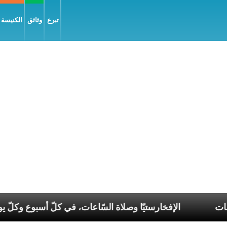
تبرع
وثائق
الكنيسة و
م في عصر الانقسامات
الإفخارستيّا وصلاة السّاعات، في ك