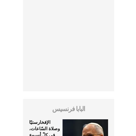
البابا فرنسيس
الإفخارستيّا
وصلاة السّاعات،
في كلّ أسبوع