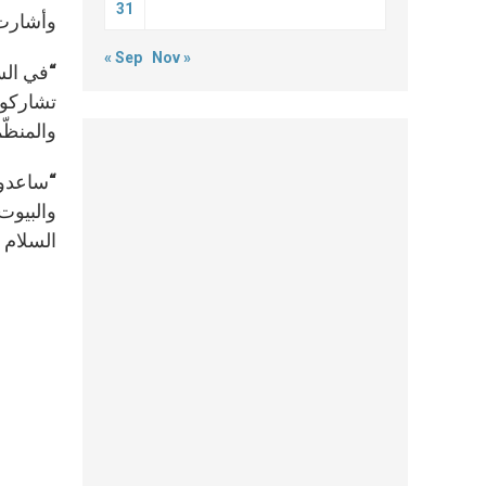
31
وأشارت 
« Sep
Nov »
“في السن
تشاركوا
والمنظّ
“ساعدون
السلام ف