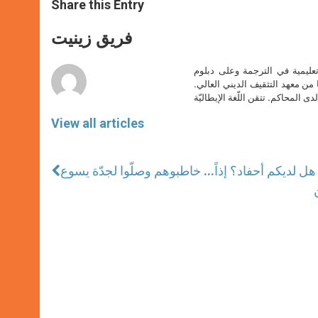
t
s
e
t
r
Share this Entry
s
e
b
t
e
A
n
o
e
p
g
o
r
فريق زينيت
p
e
k
r
تعليمية في الترجمة وعلى دبلوم
ا من معهد التثقيف الديني العالي.
دى المحاكم. تتقن اللّغة الإيطاليّة
View all articles
هل لديكم أحفاد؟ إذاً... خاطبوهم وصلّوا لجدّة يسوع