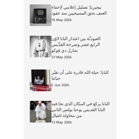
نيجيريا: تضليل إعلامي لإخفاء
العنف بحق المسيحيين منذ عقود
15 May 2026
العبوديَّة بين اعتذار البابا لاوُن
الرابع عشر وصرخة القدِّيس
شارل دي فوكو
27 May 2026
البابا: حياة الله قادرة على أن تغيّر
حياتنا
1 Jun 2026
البابا يركع في المكان الذي نجا فيه
البابا القديس يوحنا بولس الثاني
من محاولة اغتيال
13 May 2026