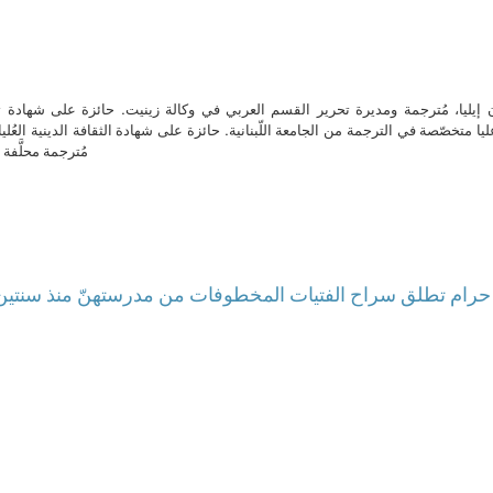
ن إيليا، مُترجمة ومديرة تحرير القسم العربي في وكالة زينيت. حائزة على شهادة 
ا متخصّصة في الترجمة من الجامعة اللّبنانية. حائزة على شهادة الثقافة الدينية العُلي
مُترجمة محلَّفة ل