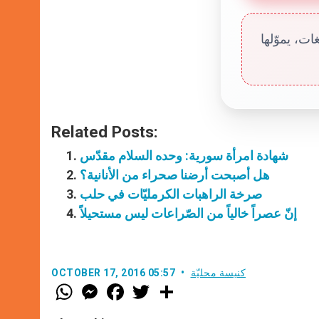
ت، يموّلها
Related Posts:
شهادة امرأة سورية: وحده السلام مقدّس
هل أصبحت أرضنا صحراء من الأنانية؟
صرخة الراهبات الكرمليّات في حلب
إنّ عصراً خالياً من الصّراعات ليس مستحيلاً
كنيسة محليّة
OCTOBER 17, 2016 05:57
W
M
F
T
S
h
e
a
w
h
a
s
c
i
a