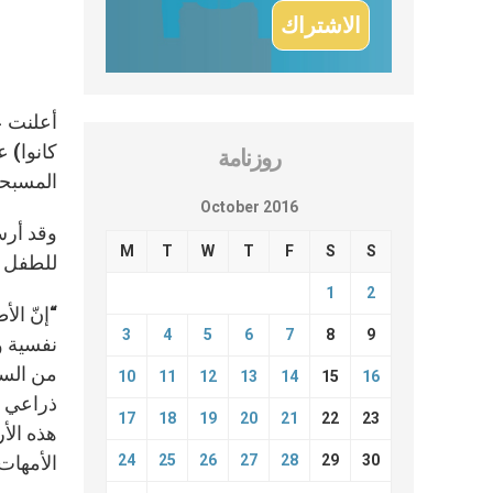
أعلنت عو
كانوا) ع
روزنامة
المسبحة 
October 2016
M
T
W
T
F
S
S
للطفل و
1
2
“إنّ ال
3
4
5
6
7
8
9
نفسية وي
من السل
10
11
12
13
14
15
16
ذراعي أ
17
18
19
20
21
22
23
هذه الأ
24
25
26
27
28
29
30
الأمهات