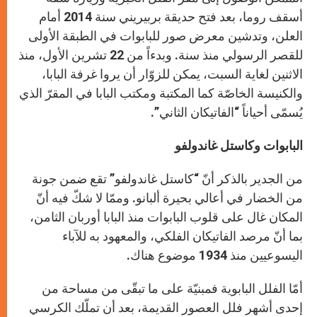
أسقف روما، بعد فتح حديقة بربيريني سنة 2014 أمام
العلن، وتدشين معرض صور للبابوات في الطبقة الأولى
للقصر الرسولي منذ سنة. وبدءاً من 22 تشرين الأول، منذ
الاثنين لغاية السبت، يمكن للزوّار أن يروا غرفة البابا،
والكنيسة الخاصّة كما المكتبة ومكتب البابا في المقرّ الذي
يُسمّى أحياناً “الفاتيكان الثاني”.
البابوات وكاستل غاندولفو
من الجدير بالذكر أنّ “كاستل غاندولفو” تقع ضمن جونة
من الخضار في أعالي بحيرة ألبانو. وممّا لا شكّ فيه أنّ
المكان غال على قلوب البابوات منذ البابا أوربان الثامن،
بما أنّ مرصد الفاتيكان الفلكي، والمعهود به للآباء
اليسوعيين منذ 1934 موضوع هناك.
أمّا الفلل البابوية فمبنيّة على ما تبقّى من مساحة من
إحدى أشهر فلل العصور القديمة، بعد أن تملّك الكرسي