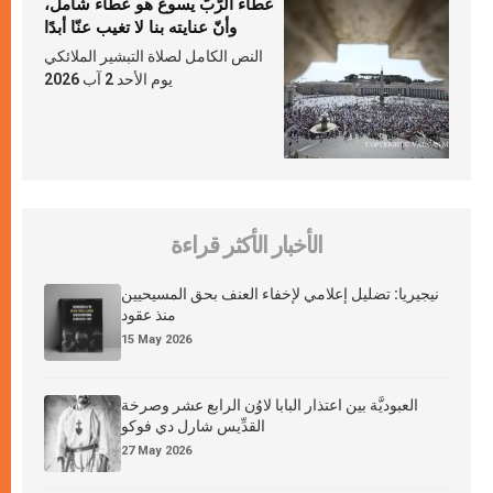
عطاء الرّبّ يسوع هو عطاء شامل،
وأنّ عنايته بنا لا تغيب عنّا أبدًا
النص الكامل لصلاة التبشير الملائكي
يوم الأحد 2 آب 2026
الأخبار الأكثر قراءة
نيجيريا: تضليل إعلامي لإخفاء العنف بحق المسيحيين
منذ عقود
15 May 2026
العبوديَّة بين اعتذار البابا لاوُن الرابع عشر وصرخة
القدِّيس شارل دي فوكو
27 May 2026