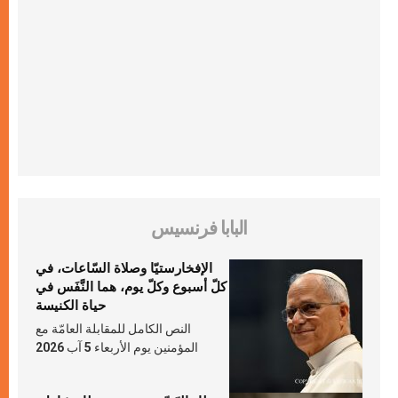
البابا فرنسيس
الإفخارستيّا وصلاة السّاعات، في
كلّ أسبوع وكلّ يوم، هما النَّفَس في
حياة الكنيسة
النص الكامل للمقابلة العامّة مع
المؤمنين يوم الأربعاء 5 آب 2026