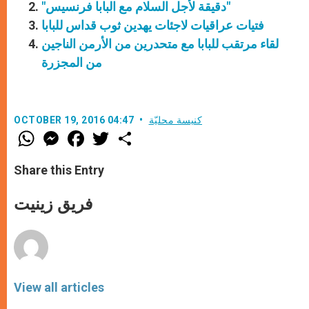
"دقيقة لأجل السلام مع البابا فرنسيس"
فتيات عراقيات لاجئات يهدين ثوب قداس للبابا
لقاء مرتقب للبابا مع متحدرين من الأرمن الناجين
من المجزرة
كنيسة محليّة
OCTOBER 19, 2016 04:47
W
M
F
T
S
h
e
a
w
h
a
s
c
i
a
t
s
e
t
r
Share this Entry
s
e
b
t
e
A
n
o
e
p
g
o
r
فريق زينيت
p
e
k
r
View all articles