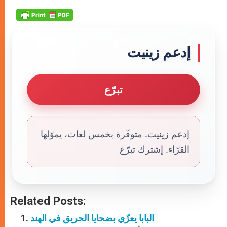
إدعم زينيت
تبرّع
إدعم زينيت. متوفّرة بخمس لغات، يموّلها
القرّاء. إشترك تبرّع
Related Posts:
البابا يعزّي بضحايا الحريق في الهند