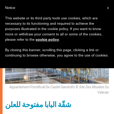
AR
Notice
x
This website or its third party tools use cookies, which are
necessary to its functioning and required to achieve the
كنيسة محليّة
purposes illustrated in the cookie policy. If you want to know
more or withdraw your consent to all or some of the cookies,
please refer to the
cookie policy
.
By closing this banner, scrolling this page, clicking a link or
continuing to browse otherwise, you agree to the use of cookies.
Appartement Pontifical De Castel Gandolfo © Site Des Musées Du
Vatican
شقّة البابا مفتوحة للعلن