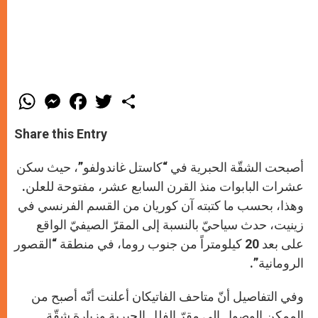
W
M
F
T
S
h
e
a
w
h
a
s
c
i
a
t
s
e
t
r
Share this Entry
s
e
b
t
e
A
n
o
e
p
g
o
r
أصبحت الشقّة الحبرية في “كاستل غاندولفو”، حيث سكن
p
e
k
r
عشرات البابوات منذ القرن السابع عشر، مفتوحة للعلن.
وهذا، بحسب ما كتبته آن كوريان من القسم الفرنسي في
زينيت، حدث سياحيّ بالنسبة إلى المقرّ الصيفيّ الواقع
على بعد 20 كيلومتراً من جنوب روما، في منطقة “القصور
الرومانية”.
وفي التفاصيل أنّ متاحف الفاتيكان أعلنت أنّه أصبح من
الممكن الوصول إلى مقرّ الفلل الحبرية وزيارة شقّة