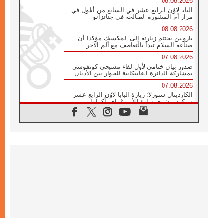
08.08.2026
البابا لاوُن الرابع عشر في السابع من أيلول في
مزار أم المشورة الصالحة في جناتزانو
08.08.2026
بارولين يختتم زيارته إلى المكسيك مؤكدا أن
صناعة السلام تبدأ بالتعاطف مع ألم الآخر
07.08.2026
صدور بيان ختامي لأول لقاء مسيحي كونفوشي
بمشاركة الدائرة الفاتيكانية للحوار بين الأديان
07.08.2026
الكاردينال ستورلا: زيارة البابا لاوُن الرابع عشر
ستكون بشرى سارة للأوروغواي بأكملها
07.08.2026
الفاتيكان يعلن برنامج الزيارة الرسولية للبابا لاوُن
الرابع عشر إلى فرنسا
07.08.2026
في الذكرى الـ ٨١ لحادثة هيروشيما الكنيسة في
اليابان تنظم ١٠ أيام للصلاة على نية السلام
07.08.2026
الكنيسة في الأوروغواي: زيارة البابا ستعزز
الإيمان والرجاء
06.08.2026
الاجتماع الشهري للمطارنة الموارنة