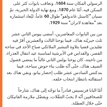
الرسولي المكان سنة 1604، وتعاقب بابوات كثر على
السكن فيه. أمّا عام 1870، ومع نهاية الدولة الحبرية، تمّ
نسيان “كاستل غاندولفو” طوال 60 عاماً، ليُعاد استثماره
بعد “معاهدة لاتران” سنة 1929.
من بين البابوات المعاصرين، أمضى بيوس الثاني عشر
ثلث حبريّته هناك، فيما يوحنا الثالث والعشرين أقرّ فيه
تقليدين قضيا بتلاوة التبشير الملائكي صباح الأحد في ساحة
القصر، والقداس في الأبرشية لمناسبة عيد انتقال العذراء.
من ناحيته، كان يوحنا بولس الثاني غالباً ما يمضي فصول
الصيف هناك، حتّى أنّه طلب بناء حوض سباحة، فيما
بندكتس السادس عشر طلب إحضار بيانو، وبقي هناك بعد
استقالته بانتظار انتخاب خلفه.
أمّا البابا فرنسيس فنادراً ما توجّه إلى هناك، شارحاً
للصحافيين أنّه لا يحبّ التنقّلات، ويفضّل ملازمة الفاتيكان
حتّى خلال العطلة.