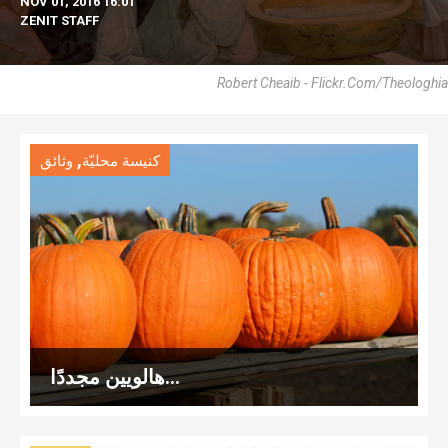
NOV 01, 2016 16:01
ZENIT STAFF
Robert Cheaib - Flickr.com/theologhia
,
كنيسة محليّة
وثائق
هالويين مجددًا…