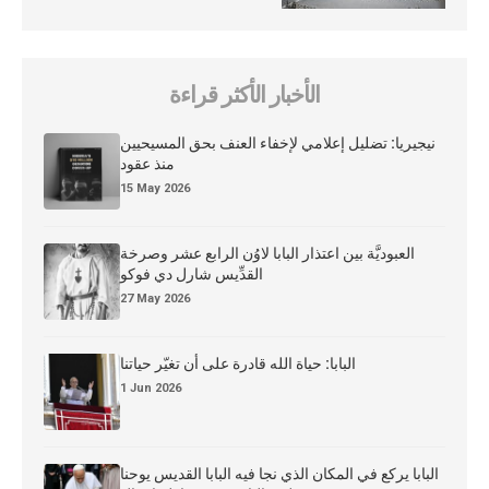
الأخبار الأكثر قراءة
نيجيريا: تضليل إعلامي لإخفاء العنف بحق المسيحيين
منذ عقود
15 May 2026
العبوديَّة بين اعتذار البابا لاوُن الرابع عشر وصرخة
القدِّيس شارل دي فوكو
27 May 2026
البابا: حياة الله قادرة على أن تغيّر حياتنا
1 Jun 2026
البابا يركع في المكان الذي نجا فيه البابا القديس يوحنا