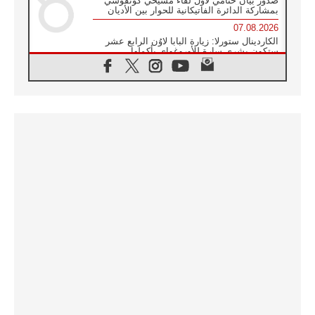
صدور بيان ختامي لأول لقاء مسيحي كونفوشي
بمشاركة الدائرة الفاتيكانية للحوار بين الأديان
07.08.2026
الكاردينال ستورلا: زيارة البابا لاوُن الرابع عشر
ستكون بشرى سارة للأوروغواي بأكملها
07.08.2026
الفاتيكان يعلن برنامج الزيارة الرسولية للبابا لاوُن
الرابع عشر إلى فرنسا
07.08.2026
في الذكرى الـ ٨١ لحادثة هيروشيما الكنيسة في
اليابان تنظم ١٠ أيام للصلاة على نية السلام
07.08.2026
الكنيسة في الأوروغواي: زيارة البابا ستعزز
الإيمان والرجاء
06.08.2026
الاجتماع الشهري للمطارنة الموارنة
06.08.2026
الكاردينال روسي: زيارة البابا لاوُن إلى الأرجنتين
هي تكريم للبابا فرنسيس
06.08.2026
زيارة البابا إلى البيرو ستكون زمن نعمة ومصالحة
ورجاء