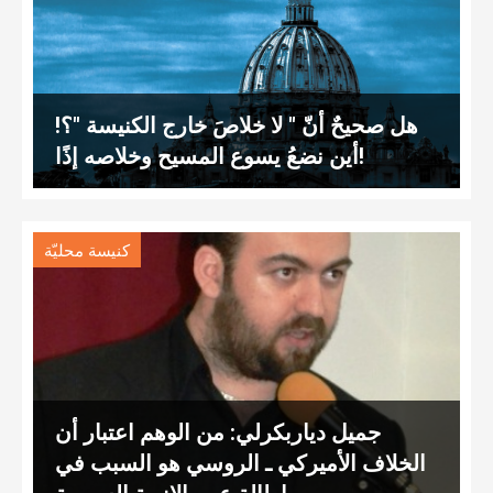
هل صحيحٌ أنّ " لا خلاصَ خارج الكنيسة "؟!
أين نضعُ يسوع المسيح وخلاصه إذًا!
كنيسة محليّة
جميل دياربكرلي: من الوهم اعتبار أن
الخلاف الأميركي ـ الروسي هو السبب في