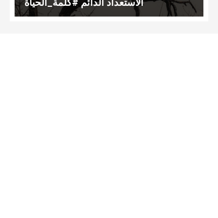
الاستعداد الدائم #كلمة_الحياة