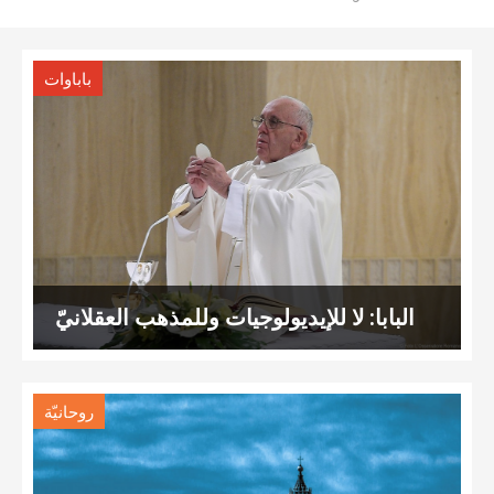
باباوات
البابا: لا للإيديولوجيات وللمذهب العقلانيّ
روحانيّة