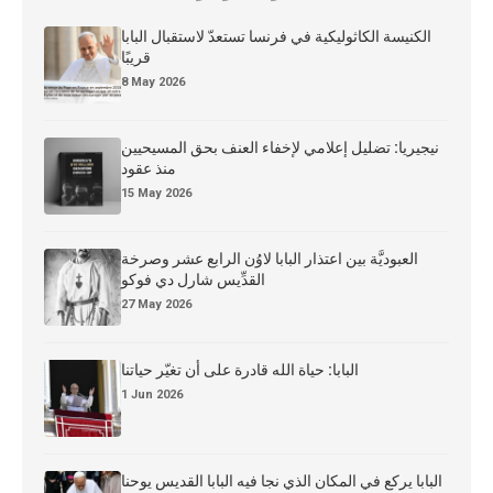
الكنيسة الكاثوليكية في فرنسا تستعدّ لاستقبال البابا
قريبًا
8 May 2026
نيجيريا: تضليل إعلامي لإخفاء العنف بحق المسيحيين
منذ عقود
15 May 2026
العبوديَّة بين اعتذار البابا لاوُن الرابع عشر وصرخة
القدِّيس شارل دي فوكو
27 May 2026
البابا: حياة الله قادرة على أن تغيّر حياتنا
1 Jun 2026
البابا يركع في المكان الذي نجا فيه البابا القديس يوحنا