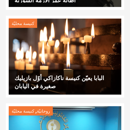
اطالة عمر الازمة السورية
كنيسة محليّة
البابا يعيّن كنيسة ناكازاكي أوّل بازيليك
صغيرة في اليابان
,
روحانيّة
كنيسة محليّة