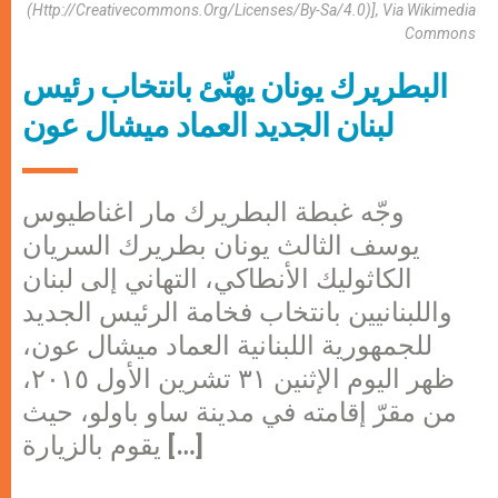
(http://creativecommons.org/licenses/by-Sa/4.0)], Via Wikimedia
Commons
البطريرك يونان يهنّئ بانتخاب رئيس
لبنان الجديد العماد ميشال عون
وجّه غبطة البطريرك مار اغناطيوس
يوسف الثالث يونان بطريرك السريان
الكاثوليك الأنطاكي، التهاني إلى لبنان
واللبنانيين بانتخاب فخامة الرئيس الجديد
للجمهورية اللبنانية العماد ميشال عون،
ظهر اليوم الإثنين ٣١ تشرين الأول ٢٠١٥،
من مقرّ إقامته في مدينة ساو باولو، حيث
يقوم بالزيارة […]