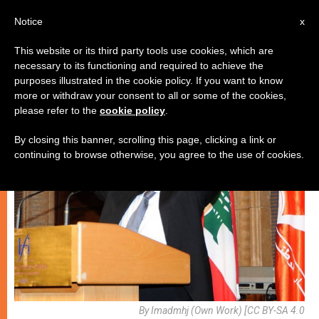
AR
Notice
x
This website or its third party tools use cookies, which are
necessary to its functioning and required to achieve the
كنيسة محليّة
purposes illustrated in the cookie policy. If you want to know
more or withdraw your consent to all or some of the cookies,
please refer to the
cookie policy
.
By closing this banner, scrolling this page, clicking a link or
continuing to browse otherwise, you agree to the use of cookies.
By Imadmhj (Own Work) [CC BY-SA 4.0