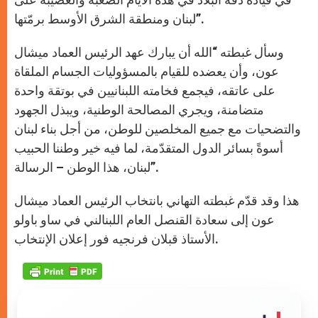
لبنان ومنطقة الشرق الأوسط برمّتها”.
وسأل غبطته “الله أن يبارك عهد الرئيس العماد ميشال
عون، وأن يعضده للقيام بالمسؤوليات الجسام الملقاة
على عاتقه، فيجمع فخامته اللبنانيين في بوتقة واحدة
متضامنة، ويجري المصالحة الوطنية، ويبذل الجهود
والتضحيات مع جميع المخلصين للوطن، من أجل بناء لبنان
أسوةً بسائر الدول المتقدّمة، لما فيه خير وطننا الحبيب
لبنان، هذا الوطن – الرسالة”.
هذا وقد قدّم غبطته التهاني بانتخاب الرئيس العماد ميشال
عون إلى سعادة القنصل العام اللبنالني في ساو باولو
الأستاذ قبلان فرنجيه فور إعلان الإنتخاب.