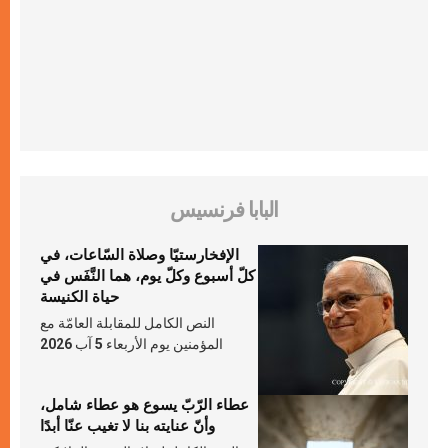
البابا فرنسيس
الإفخارستيّا وصلاة السّاعات، في
كلّ أسبوع وكلّ يوم، هما النَّفَس في
حياة الكنيسة
النص الكامل للمقابلة العامّة مع
المؤمنين يوم الأربعاء 5 آب 2026
عطاء الرّبّ يسوع هو عطاء شامل،
وأنّ عنايته بنا لا تغيب عنّا أبدًا