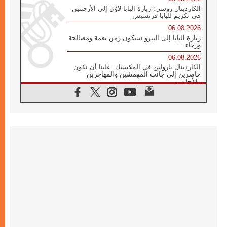
الكاردينال روسي: زيارة البابا لاوُن إلى الأرجنتين
هي تكريم للبابا فرنسيس
06.08.2026
زيارة البابا إلى البيرو ستكون زمن نعمة ومصالحة
ورجاء
06.08.2026
الكاردينال بارولين في المكسيك: علينا أن نكون
حاضرين إلى جانب المهمشين والمهاجرين
والأجانب
06.08.2026
البابا لاوُن الرابع عشر للشباب في أسيزي:
"أوروبا والعالم يبحثان اليوم عن قديسين جُدد
فيكم"
06.08.2026
البابا في أسيزي يتحدث إلى الشباب المشاركين
في لقاء الشباب الفرنسيسكاني
06.08.2026
البابا لاوُن الرابع عشر يبرق معزيا بوفاة
الكاردينال جوليو دوارتي لانغا
05.08.2026
في مقابلته العامة مع المؤمنين البابا لاوُن الرابع
عشر يواصل الحديث عن الدستور في الليتورجيا
المقدسة مسلطا الضوء على صلاة الكنيسة
05.08.2026