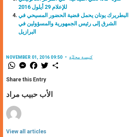
للإعلام 29 أيلول 2016
البطريرك يونان يحمل قضية الحضور المسيحي في
الشرق إلى رئيس الجمهورية والمسؤولين في
البرازيل
كنيسة محليّة
NOVEMBER 01, 2016 09:50
W
M
F
T
S
h
e
a
w
h
a
s
c
i
a
t
s
e
t
r
Share this Entry
s
e
b
t
e
A
n
o
e
p
g
o
r
الأب حبيب مراد
p
e
k
r
View all articles