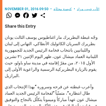
الأب حبيب مراد
كنيسة محليّة
NOVEMBER 01, 2016 09:50
W
M
F
T
S
h
e
a
w
h
a
s
c
i
a
t
s
e
t
r
Share this Entry
s
e
b
t
e
A
n
o
e
p
g
o
r
وجّه غبطة البطريرك مار اغناطيوس يوسف الثالث يونان
p
e
k
r
بطريرك السريان الكاثوليك الأنطاكي، التهاني إلى لبنان
واللبنانيين بانتخاب فخامة الرئيس الجديد للجمهورية
اللبنانية العماد ميشال عون، ظهر اليوم الإثنين ٣١ تشرين
الأول ٢٠١٥، من مقرّ إقامته في مدينة ساو باولو، حيث
يقوم بالزيارة البطريركية الرسمية والراعوية الأولى إلى
البرازيل.
وأعرب غبطته عن فرحه وسروره “بهذا الإنتخاب الذي
طال انتظاره”، متمنّياً “لفخامة الرئيس الجديد العماد
ميشال عون عهداً مباركاً وميموناً يتكلّل بالنجاح والتوفيق
في قيادة دفّة البلاد في هذه الأيّام الصعبة والعصيبة على