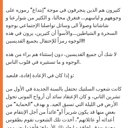
A
n
o
e
p
g
o
r
كثيرون هم الذين ينجرفون في موجة “إبتداع” رموزه على
p
e
k
r
وجوههم و لباسهم… فتغرق محالنا، و الكثير من شوارعنا و
شاشاتنا وصولاً الى وسائل تواصلنا الإجتماعي بوجوه
السحرة و الشياطين…والأسوأ أن كثيرين، يرون في هذه
الوجوه رمزاً للإحتفال بجميع القديسين!!
لا شك أن جميع القديسين، دون إستثناء هم براء من هذه
الوجوه و ما تستثيره في قلوب الناس.
و إذا كان في الإعادة إفادة، فلنعيد:
كانت شعوب السلتيك تحتفل بالسنة الجديدة في الأول من
تشرين الثاني، و كان الإعتقاد سائد أن أرواح الموتى تجول
الأرض في الليلة التي تسبق العيد. و بهدف “الحماية” من
بعضٍ منها قد يكون شريراً أو”عائداً من أجل الإنتقام من
أعدائه أو عائلاتهم”، أخذت تلك الشعوب تقوم بطقوس
معينة بهدف إخافة و إبعاد تلك الأرواح: فأخذوا يضرمون