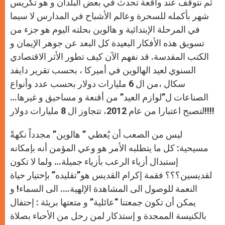
ثم نتوقف عند واقعة تحدث في بعض البلدان و هو تكريس
شهر بأكمله للسحرة وعالم الأشباح في المدارس لا سيما
في المرحلة الإبتدائية و هالوين بحلته اليوم هو جزء من
تسويق هذه الأفكار البعيدة كل البعد عن جوهر الإيمان و
الكتب المقدسة. قد نفهم الآن كيف تطور الأثر الاقتصادي
السنوي لعيد الهالوين في أميركا ، بحسب تقرير دايفد
سكال ،من ال 6 مليارات دولار بحسب عدد وأنواع
الصناعات ل”لوازم العيد” من أقنعة و مساحيق و غيرها…
لتصبح اعتبارا من عام 2012، تتجاوز ال 8 مليارات دولار!!!!
ليس من الصعب أن يُعطي ” هالوين” مجدداً نكهةً
مسيحية: كل ما يتطلبه الأمر هو وعي المؤمن أنه بإمكانه
إستبدال أزياء الرعب بأزياء جميلة… ولما لا تكون
لقديسين؟؟؟ فقمة إكرام القديس هو”تقليده” بإختيار حياة
النعمة للوصول الى المشاهدة الإلهية…. الى السماء! و
يمكن أن تكون جمعتنا “عائلية” و متعتها بريئة : إحتفال
بالكنيسة الممجدة و إستذكار لمن رحل من الأحباء بصلاة