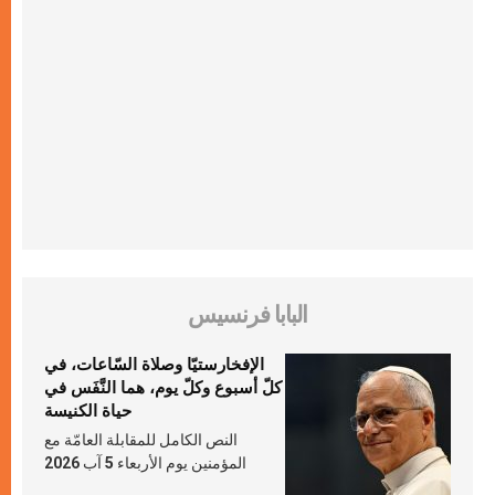
البابا فرنسيس
الإفخارستيّا وصلاة السّاعات، في
كلّ أسبوع وكلّ يوم، هما النَّفَس في
حياة الكنيسة
النص الكامل للمقابلة العامّة مع
المؤمنين يوم الأربعاء 5 آب 2026