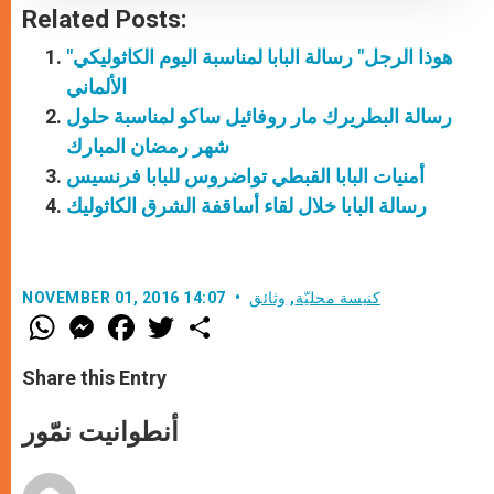
Related Posts:
"هوذا الرجل" رسالة البابا لمناسبة اليوم الكاثوليكي
الألماني
رسالة البطريرك مار روفائيل ساكو لمناسبة حلول
شهر رمضان المبارك
أمنيات البابا القبطي تواضروس للبابا فرنسيس
رسالة البابا خلال لقاء أساقفة الشرق الكاثوليك
كنيسة محليّة
,
وثائق
NOVEMBER 01, 2016 14:07
W
M
F
T
S
h
e
a
w
h
a
s
c
i
a
t
s
e
t
r
Share this Entry
s
e
b
t
e
A
n
o
e
p
g
o
r
أنطوانيت نمّور
p
e
k
r