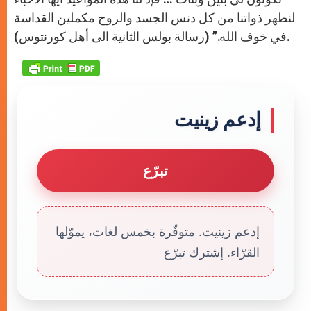
لنطهر ذواتنا من كل دنس الجسد والروح مكملين القداسة
في خوف الله.” (رسالة بولس الثانية الى أهل كورنتوس).
إدعم زينيت
تبرّع
إدعم زينيت. متوفّرة بخمس لغات، يموّلها
القرّاء. إشترك تبرّع