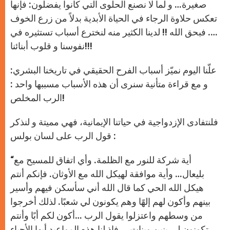
صغيرة… و لما لا نصنع الحلوى التي كانوا يفضلون: فإنها
تعكس حلاوة الرجاء في الحياة الأبدية بدلاً من زرع الخوف
…. فبحق الله !! لدينا الكثير منه لنخترع أسباب تستثيره في
نفوسنا و قلوب أبنائنا!!!
علّنا اليوم نميّز أسباب الفرح الحقيقي في تاريخنا البشري:
و مع قراءة متأنية سنرى أن هذه الأسباب مسببها واحد :
الرب المخلص!
فلنتفادى الإزدواجية في حياتنا الإيمانية، فهي مميتة و لنذكر
قول الرب على لسان بولس :
“أية شركة للنور مع الظلمة. وأي اتفاق للمسيح مع
بليعال… وأية موافقة لهيكل الله مع الأوثان. فإنكم أنتم
هيكل الله الحي كما قال الله أني سأسكن فيهم وأسير
بينهم وأكون لهم إلهًا وهم يكونون لي شعبًا. لذلك أخرجوا
من وسطهم واعتزلوا يقول الرب …أكون لكم أبًا وأنتم
تكونون لي بنين وبنات … فإذ لنا هذه المواعيد أيها الأحباء