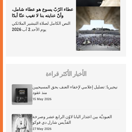
عطاء الرّبّ يسوع هو عطاء شامل،
وأنّ عنايته بنا لا تغيب عنّا أبدًا
النص الكامل لصلاة التبشير الملائكي
يوم الأحد 2 آب 2026
الأخبار الأكثر قراءة
نيجيريا: تضليل إعلامي لإخفاء العنف بحق المسيحيين
منذ عقود
15 May 2026
العبوديَّة بين اعتذار البابا لاوُن الرابع عشر وصرخة
القدِّيس شارل دي فوكو
27 May 2026