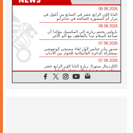
08.08.2026
البابا لاوُن الرابع عشر في السابع من أيلول في
مزار أم المشورة الصالحة في جناتزانو
08.08.2026
بارولين يختتم زيارته إلى المكسيك مؤكدا أن
صناعة السلام تبدأ بالتعاطف مع ألم الآخر
07.08.2026
صدور بيان ختامي لأول لقاء مسيحي كونفوشي
بمشاركة الدائرة الفاتيكانية للحوار بين الأديان
07.08.2026
الكاردينال ستورلا: زيارة البابا لاوُن الرابع عشر
ستكون بشرى سارة للأوروغواي بأكملها
07.08.2026
الفاتيكان يعلن برنامج الزيارة الرسولية للبابا لاوُن
الرابع عشر إلى فرنسا
07.08.2026
في الذكرى الـ ٨١ لحادثة هيروشيما الكنيسة في
اليابان تنظم ١٠ أيام للصلاة على نية السلام
07.08.2026
الكنيسة في الأوروغواي: زيارة البابا ستعزز
الإيمان والرجاء
06.08.2026