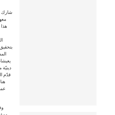
شارك ف
معهد
هذا 
ال
بتحقيق 
المش
يعيشان
دينيّة 
قدّم ا
هنا
عملي
وف
ومؤس