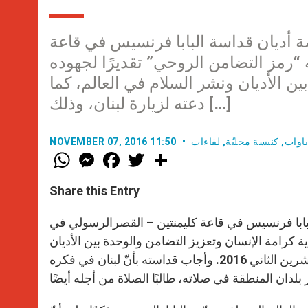
ة أديان قداسة البابا فرنسيس في قاعة
 “رمز التضامن الروحي” تقديرًا لجهوده
ن الأديان ونشر السلام في العالم، كما
دعته لزيارة لبنان، وذلك […]
باوات
,
كنيسة محليّة
,
لقاءات
NOVEMBER 07, 2016 11:50
W
M
F
T
S
h
e
a
w
h
a
s
c
i
a
t
s
e
t
r
Share this Entry
s
e
b
t
e
A
n
o
e
p
g
o
r
لبابا فرنسيس في قاعة كليمنتين – القصرالرسولي في
p
e
k
ة كرامة الإنسان وتعزيز التضامن والوحدة بين الأديان
r
ونشر السلام في العالم، كما دعته لزيارة لبنان، وذلك يوم الخميس 3 تشرين الثاني 2016. وأجاب قداسته بأنّ لبنان في فكره