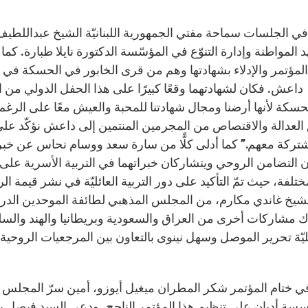
ي الجلسات سماحة مفتي الجمهورية اللبنانيّة الشيخ عبداللطي
 المواطنة وإدارة التنوّع في المؤسّسة الدكتورة نايلا طبارة. ك
المؤتمر والإدلاء بشهادتها وهم من قرى الخابور في الحسكة في 
داعش. فكان لشهادتهما وقعًا كبيرًا على هذا الحفل الدولي من 
حسكة لأنها أرضنا ومجال شهادتنا للمحبة والعيش معًا على الرغ
العدالة والاقتصاص من المجرمين المنتمين إلى داعش نؤكّد على
تركة معهم.” كما أدلى كلًّا من سارة سعد ووسام نحاس عن خبرت
 التضامن الروحي ويتشاركان خبراتهما في التربية الأسرية على
مختلفة، حيث تمّ التأكيد على دور التربية العائليّة في نشر قيمة ال
لشيخ غاندي مكارم، من المجلس المذهبي لطائفة الموحدين الدروز
ك مشاركات أخرى من العراق والسعودية وبريطانيا والهند والسلفاد
ّة تحرير الموصل وسهل نينوى بالتعاون بين المرجعيات الروحية للم
ي ختام المؤتمر شكر المطران ميغيل أيوزو، أمين سرّ المجلس البا
سة أديان على تنظيم هذا المؤتمر الناجح، ودعى السيد فيصل بن 