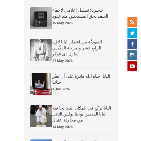
نيجيريا: تضليل إعلامي لإخفاء
العنف بحق المسيحيين منذ عقود
15 May 2026
العبوديَّة بين اعتذار البابا لاوُن
الرابع عشر وصرخة القدِّيس
شارل دي فوكو
27 May 2026
البابا: حياة الله قادرة على أن تغيّر
حياتنا
1 Jun 2026
البابا يركع في المكان الذي نجا فيه
البابا القديس يوحنا بولس الثاني
من محاولة اغتيال
13 May 2026