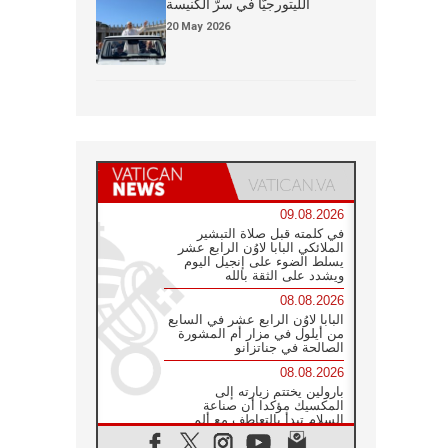
الليتورجيَّا في سرّ الكنيسة
20 May 2026
09.08.2026
في كلمته قبل صلاة التبشير
الملائكي البابا لاوُن الرابع عشر
يسلط الضوء على إنجيل اليوم
ويشدد على الثقة بالله
08.08.2026
البابا لاوُن الرابع عشر في السابع
من أيلول في مزار أم المشورة
الصالحة في جناتزانو
08.08.2026
بارولين يختتم زيارته إلى
المكسيك مؤكدا أن صناعة
السلام تبدأ بالتعاطف مع ألم
الآخر