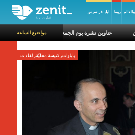
العالم
روما
البابا فرنسيس
 معاناة الآخرين
عناوين نشرة يوم الجمعة 7 آب 2026: السلام يُبنى بصبر يومًا بعد يوم
مواضيع الساعة
,
,
باباوات
كنيسة محليّة
لقاءات