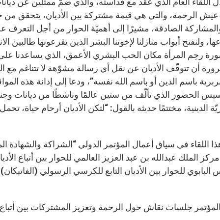
ل اللقاء العام الذي عقد مع قداسته، والذي ضمّ ممثّلين عن ديانات
عيش الرحمة، والتي هي قيمة مشتركة بين الأديان، يتحقق من خلا
المشاركة الصادقة، مشيرًا إلى أهميّة الحوار من أجل التعرف على
ها، ولنفتح أبواب منازلنا لإخوتنا البشر الذين يقرعونها طالبين الا
رة رحِم المرأة مكان الحب البشري الأعمق، الذي يساعدنا على ف
رة أن تتوقّف الأديان عن نقل أي رسالة مشوّهة لا تتناغم مع 
بربرية باسم الدين أو باسم الله نفسه”، ودعا إلى إدانة هذه المواق
يس الحضور الذي تألّف من ستين عالمًا وناشطًا من ديانات وجنسي
ّة الدينية، مختتمًا حديثه بالقول: “لتكن الأديان أرحام حياة، تحم
ذا اللقاء في سياق أعمال المؤتمر الدولي “الشراكة والشهادة الم
مركز الملك عبدالله بن عبد العزيز العالمي للحوار بين أتباع الأد
لمؤتمر جلسات نقاش حول الرحمة وتعزيز المشتركات بين أتباع