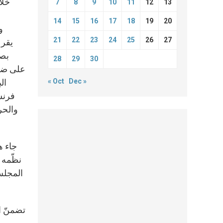
خلا
7
8
9
10
11
12
13
14
15
16
17
18
19
20
و
21
22
23
24
25
26
27
يقرع
بصو
28
29
30
على ضرو
« Oct
Dec »
ال
فرنس
والحري
جاء ه
نظّمه 
تضمنّ ا