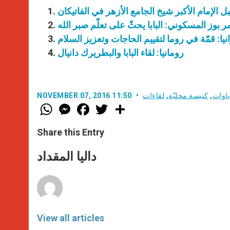
 الإمام الأكبر شيخ الجامع الأزهر في الفاتيكان
ر بوز المسكوني: البابا يحثّ على تعلّم صبر الله
نيا: قمّة في روما لتقييم الحاجات وتعزيز السلام
رومانيا: لقاء البابا والبطريرك دانيال
باوات
,
كنيسة محليّة
,
لقاءات
NOVEMBER 07, 2016 11:50
W
M
F
T
S
h
e
a
w
h
a
s
c
i
a
t
s
e
t
r
Share this Entry
s
e
b
t
e
A
n
o
e
p
g
o
r
داليا المقداد
p
e
k
r
View all articles