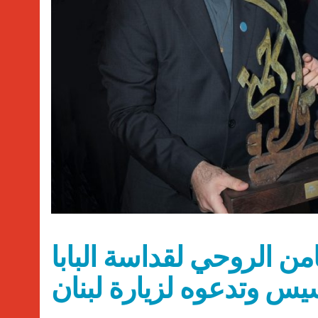
ن الروحي لقداسة البابا
س وتدعوه لزيارة لبنان