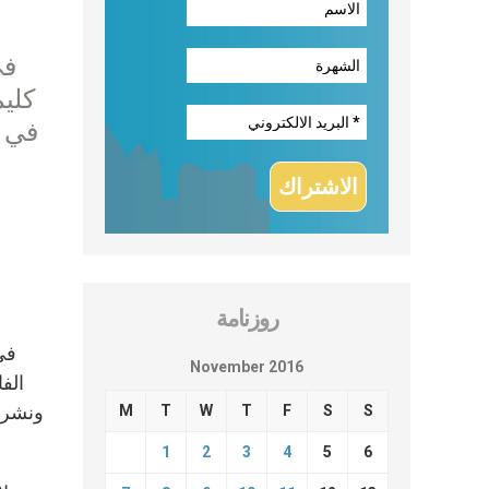
في
كليم
في ح
روزنامة
في
November 2016
الف
M
T
W
T
F
S
S
1
2
3
4
5
6