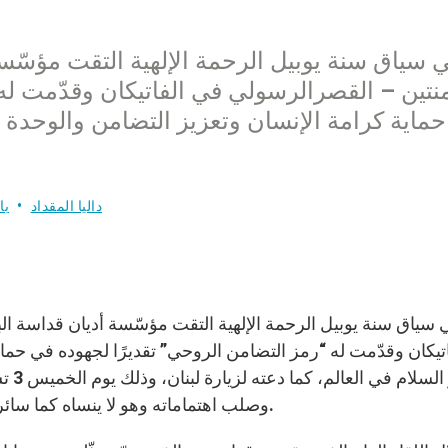
 سياق سنة يوبيل الرحمة الإلهية التقت مؤسّس
نتين – القصرالرسولي في الفاتيكان وقدّمت له
ماية كرامة الإنسان وتعزيز التضامن والوحدة بي
داليا المقداد
با
 سياق سنة يوبيل الرحمة الإلهية التقت مؤسّسة أديان قداسة ا
اتيكان وقدّمت له “رمز التضامن الروحي” تقديرًا لجهوده في حماي
وصلب اهتماماته وهو لا ينساه كما سائر بلدان المنطقة في صلاته، طالبًا الصلاة من أجله أيضًا.