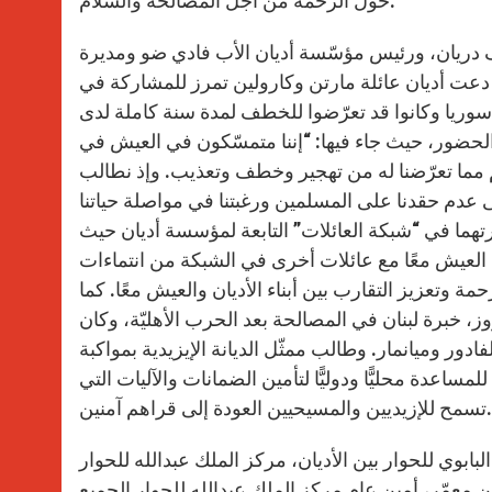
حول الرحمة من أجل المصالحة والسلام.
ف دريان، ورئيس مؤسّسة أديان الأب فادي ضو ومديرة
ما دعت أديان عائلة مارتن وكارولين تمرز للمشاركة في
سوريا وكانوا قد تعرّضوا للخطف لمدة سنة كاملة لدى
الحضور، حيث جاء فيها: “إننا متمسّكون في العيش في
م مما تعرّضنا له من تهجير وخطف وتعذيب. وإذ نطالب
 عدم حقدنا على المسلمين ورغبتنا في مواصلة حياتنا
هما في “شبكة العائلات” التابعة لمؤسسة أديان حيث
 العيش معًا مع عائلات أخرى في الشبكة من انتماءات
رحمة وتعزيز التقارب بين أبناء الأديان والعيش معًا. كما
، خبرة لبنان في المصالحة بعد الحرب الأهليّة، وكان
ور وميانمار. وطالب ممثّل الديانة الإيزيدية بمواكبة
ساعدة محليًّا ودوليًّا لتأمين الضمانات والآليات التي
تسمح للإزيديين والمسيحيين العودة إلى قراهم آمنين.
بوي للحوار بين الأديان، مركز الملك عبدالله للحوار
معمّر، أمين عام مركز الملك عبدالله للحوار الجميع