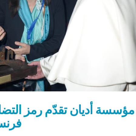
مؤسسة أديان تقدّم رمز التضام
فرنسي