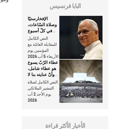
البابا فرنسيس
الإفخارستيّا
وصلاة السّاعات،
في كلّ أسبوع
وكلّ يوم، هما
النص الكامل
النَّفَس في حياة
للمقابلة العامّة مع
الكنيسة
المؤمنين يوم
الأربعاء 5 آب 2026
عطاء الرّبّ يسوع
هو عطاء شامل،
وأنّ عنايته بنا لا
تغيب عنّا أبدًا
النص الكامل لصلاة
التبشير الملائكي
يوم الأحد 2 آب
2026
الأخبار الأكثر قراءة