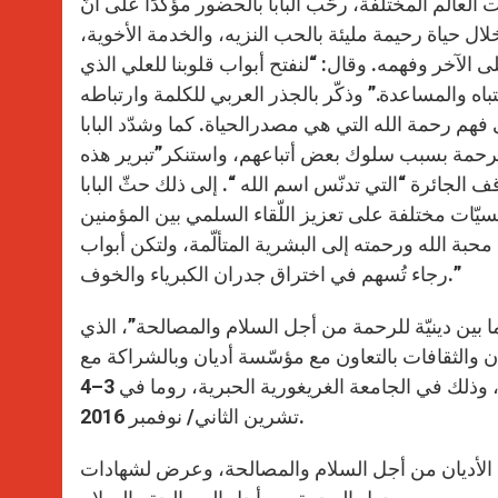
 العالم المختلفة، رحّب البابا بالحضور مؤكدًا على أنّ
ل حياة رحيمة مليئة بالحب النزيه، والخدمة الأخوية،
 الآخر وفهمه. وقال: “لنفتح أبواب قلوبنا للعلي الذي
نتباه والمساعدة.” وذكّر بالجذر العربي للكلمة وارتباطه
هم رحمة الله التي هي مصدرالحياة. كما وشدّد البابا
الرحمة بسبب سلوك بعض أتباعهم، واستنكر”تبرير هذه
ف الجائرة “التي تدنّس اسم الله “. إلى ذلك حثّ البابا
ّات مختلفة على تعزيز اللّقاء السلمي بين المؤمنين
ل محبة الله ورحمته إلى البشرية المتألّمة، ولتكن أبواب
رجاء تُسهم في اختراق جدران الكبرياء والخوف.”
ا بين دينيّة للرحمة من أجل السلام والمصالحة”، الذي
يان والثقافات بالتعاون مع مؤسّسة أديان وبالشراكة مع
المجلس البابوي للحوار بين الأديان التابع للكرسي الرسولي (الفاتيكان)، وذلك في الجامعة الغريغورية الحبرية، روما في 3–4
تشرين الثاني/ نوفمبر 2016.
 الأديان من أجل السلام والمصالحة، وعرض لشهادات