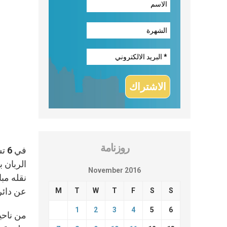
روزنامة
في
الربان 
November 2016
نقله مب
عن دائر
M
T
W
T
F
S
S
1
2
3
4
5
6