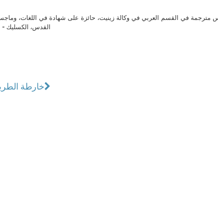
مترجمة في القسم العربي في وكالة زينيت، حائزة على شهادة في اللغات، وماجست
القدس، الكسليك - ل
خارطة الطريق