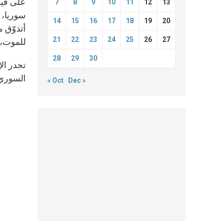
على قيد 
7
8
9
10
11
12
13
سوريا، 
14
15
16
17
18
19
20
أتذوّق م
21
22
23
24
25
26
27
للموت، ب
28
29
30
تجدر ال
السوري، 
« Oct
Dec »