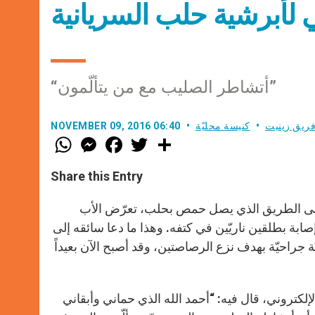
 لأبرشية حلب السريانية
“أتشاطر الصليب مع من يتألّمون”
ريق زينيت
كنيسة محليّة
NOVEMBER 09, 2016 06:40
W
M
F
T
S
h
e
a
w
h
a
s
c
i
a
t
s
e
t
r
Share this Entry
s
e
b
t
e
A
n
o
e
p
g
o
r
ه وعلى الطريق الذي يصل حمص بحلب، تعرّض الأب
p
e
k
بة بطلقين ناريّين في كتفه. وهذا ما دعا سائقه إلى
r
راحيّة بهدف نزع الرصاصتين، وقد أصبح الآن بعيداً
ناحيته، أدلى الأب الربان بطرس قسيس بتصريح لموقع fides.org الإلكتروني، قال فيه: “أحمد الله الذي حماني وأبقاني