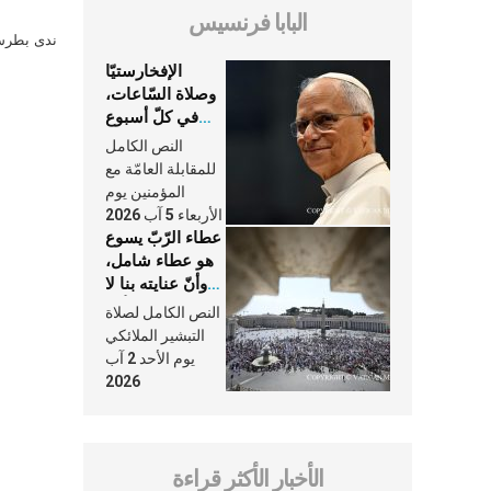
البابا فرنسيس
ندى بطرس 
الإفخارستيّا
وصلاة السّاعات،
في كلّ أسبوع
وكلّ يوم، هما
النص الكامل
النَّفَس في حياة
للمقابلة العامّة مع
الكنيسة
المؤمنين يوم
الأربعاء 5 آب 2026
عطاء الرّبّ يسوع
هو عطاء شامل،
وأنّ عنايته بنا لا
تغيب عنّا أبدًا
النص الكامل لصلاة
التبشير الملائكي
يوم الأحد 2 آب
2026
الأخبار الأكثر قراءة