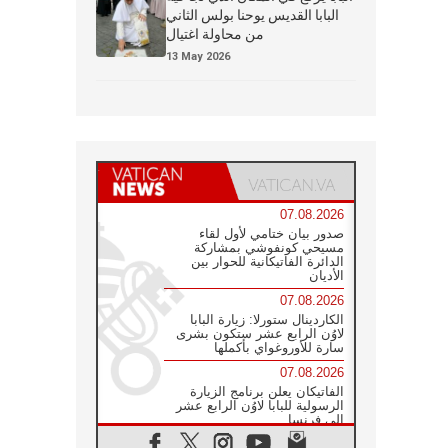
البابا القديس يوحنا بولس الثاني
من محاولة اغتيال
13 May 2026
07.08.2026
صدور بيان ختامي لأول لقاء
مسيحي كونفوشي بمشاركة
الدائرة الفاتيكانية للحوار بين
الأديان
07.08.2026
الكاردينال ستورلا: زيارة البابا
لاوُن الرابع عشر ستكون بشرى
سارة للأوروغواي بأكملها
07.08.2026
الفاتيكان يعلن برنامج الزيارة
الرسولية للبابا لاوُن الرابع عشر
إلى فرنسا
07.08.2026