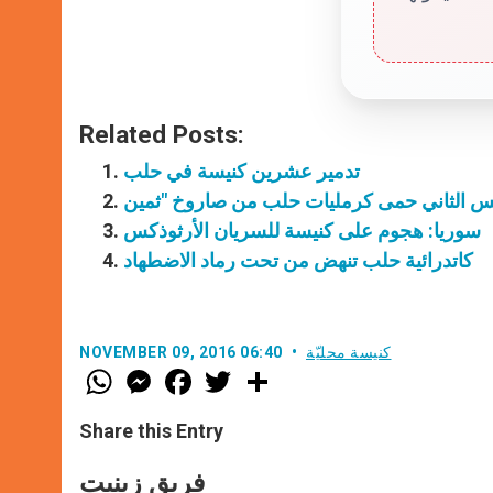
Related Posts:
تدمير عشرين كنيسة في حلب
سوريا: هجوم على كنيسة للسريان الأرثوذكس
كاتدرائية حلب تنهض من تحت رماد الاضطهاد
كنيسة محليّة
NOVEMBER 09, 2016 06:40
W
M
F
T
S
h
e
a
w
h
a
s
c
i
a
t
s
e
t
r
Share this Entry
s
e
b
t
e
A
n
o
e
p
g
o
r
فريق زينيت