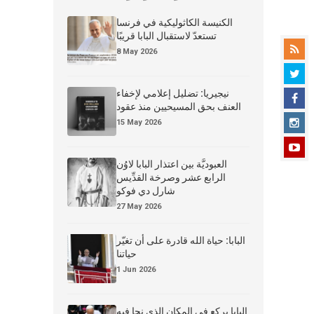
الكنيسة الكاثوليكية في فرنسا
تستعدّ لاستقبال البابا قريبًا
8 May 2026
نيجيريا: تضليل إعلامي لإخفاء
العنف بحق المسيحيين منذ عقود
15 May 2026
العبوديَّة بين اعتذار البابا لاوُن
الرابع عشر وصرخة القدِّيس
شارل دي فوكو
27 May 2026
البابا: حياة الله قادرة على أن تغيّر
حياتنا
1 Jun 2026
البابا يركع في المكان الذي نجا فيه