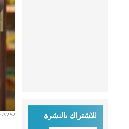
للاشتراك بالنشرة
- CC0 PD