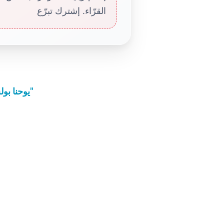
القرّاء. إشترك تبرّع
يوحنا بولس الثاني حمى كرمليات حلب من صاروخ "ثمين"