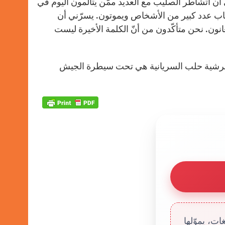
ي أن أتشاطر الصليب مع العديد ممّن يتألّمون اليوم في
صاب عدد كبير من الأشخاص ويموتون. يسرّني أن
عانون. نحن متأكّدون من أنّ الكلمة الأخيرة ليست
ي لأبرشية حلب السريانية هي تحت سيطرة الجيش
ت، يموّلها