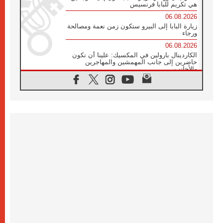
هي تكريم للبابا فرنسيس
06.08.2026
زيارة البابا إلى البيرو ستكون زمن نعمة ومصالحة
ورجاء
06.08.2026
الكاردينال بارولين في المكسيك: علينا أن نكون
حاضرين إلى جانب المهمشين والمهاجرين
والأجانب
06.08.2026
البابا لاوُن الرابع عشر للشباب في أسيزي:
"أوروبا والعالم يبحثان اليوم عن قديسين جُدد
فيكم"
06.08.2026
البابا في أسيزي يتحدث إلى الشباب المشاركين
في لقاء الشباب الفرنسيسكاني
06.08.2026
البابا لاوُن الرابع عشر يبرق معزيا بوفاة
الكاردينال جوليو دوارتي لانغا
05.08.2026
في مقابلته العامة مع المؤمنين البابا لاوُن الرابع
عشر يواصل الحديث عن الدستور في الليتورجيا
المقدسة مسلطا الضوء على صلاة الكنيسة
05.08.2026
البابا لاوُن الرابع عشر يزور في تشرين الثاني