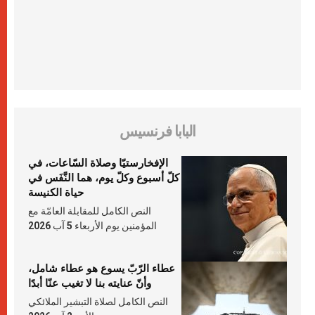
البابا فرنسيس
الإفخارستيّا وصلاة السّاعات، في
كلّ أسبوع وكلّ يوم، هما النَّفَس في
حياة الكنيسة
النص الكامل للمقابلة العامّة مع
المؤمنين يوم الأربعاء 5 آب 2026
عطاء الرّبّ يسوع هو عطاء شامل،
وأنّ عنايته بنا لا تغيب عنّا أبدًا
النص الكامل لصلاة التبشير الملائكي