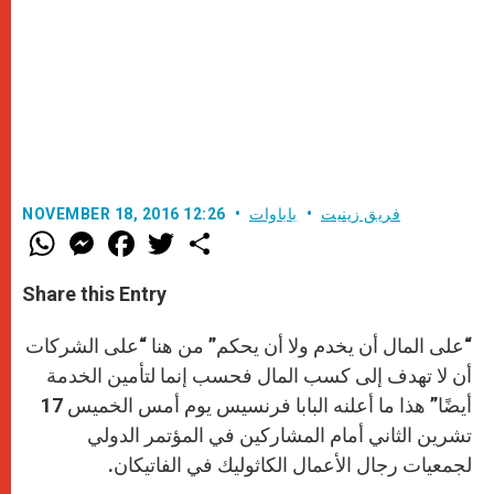
فريق زينيت
باباوات
NOVEMBER 18, 2016 12:26
W
M
F
T
S
h
e
a
w
h
a
s
c
i
a
t
s
e
t
r
Share this Entry
s
e
b
t
e
A
n
o
e
p
g
o
r
“على المال أن يخدم ولا أن يحكم” من هنا “على الشركات
p
e
k
r
أن لا تهدف إلى كسب المال فحسب إنما لتأمين الخدمة
أيضًا” هذا ما أعلنه البابا فرنسيس يوم أمس الخميس 17
تشرين الثاني أمام المشاركين في المؤتمر الدولي
لجمعيات رجال الأعمال الكاثوليك في الفاتيكان.