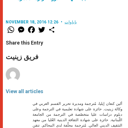
باباوات
NOVEMBER 18, 2016 12:26
W
M
F
T
S
h
e
a
w
h
a
s
c
i
a
t
s
e
t
r
Share this Entry
s
e
b
t
e
A
n
o
e
p
g
o
r
فريق زينيت
p
e
k
r
View all articles
ألين كنعان إيليا، مُترجمة ومديرة تحرير القسم العربي في
وكالة زينيت. حائزة على شهادة تعليمية في الترجمة وعلى
دبلوم دراسات عليا متخصّصة في الترجمة من الجامعة
اللّبنانية. حائزة على شهادة الثقافة الدينية العُليا من معهد
التثقيف الديني العالي. مُترجمة محلَّفة لدى المحاكم. تتقن