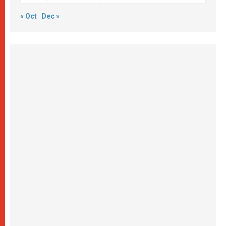
« Oct
Dec »