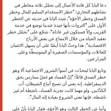
دعا البابا كل قادة الأعمال إلى تحمّل ثلاثة مخاطر في
نشاطهم التجاري: “خطر الاستخدام السليم للمال وخطر
الصدق وخطر الأخوّة”. شدد البابا في حديثه عن الخطر
الأول على “الثروات بأنها جيدة عندما توضع في خدمة
القريب وإلاّ فستكون غير عادلة”. شجّع على “تحمّل خطر
تعقيد الحياة من خلال الامتناع عن بعض الأرباح
الاقتصادية”. هذا وحثّ البابا أيضًا على أن يسهل الائتمان
للعائلات والمؤسسات الصغيرة أو المتوسطّة وعلى
المزارعين.
وتابع البابا ليتحدّث عن أسوأ الشرور الاجتماعية ألا وهو
خطر الصدق قائلاً: “إنّ الفساد هو غشّ ممارس بحق
الديمقراطية، إنه يعني أن نصبح أتباع الشيطان، أب
الكذّابين. ولو مهما كانت تجربة الفساد، ناشطة أم غير
ناشطة، فإنها تعني الشروع بعبادة إله المال”.
وأما عن الخطر الثالث وهو الأخوّة، فقدّر البابا بأنّ على