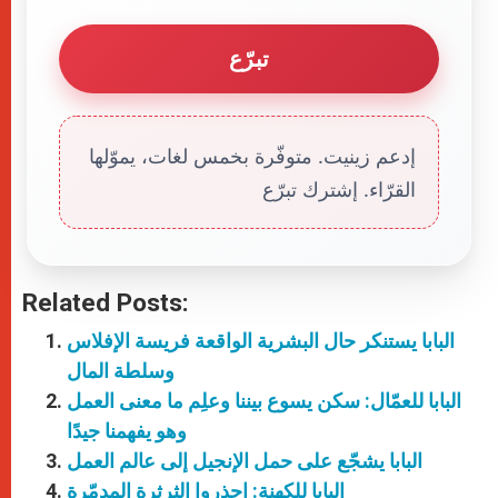
تبرّع
إدعم زينيت. متوفّرة بخمس لغات، يموّلها
القرّاء. إشترك تبرّع
Related Posts:
البابا يستنكر حال البشرية الواقعة فريسة الإفلاس
وسلطة المال
البابا للعمّال: سكن يسوع بيننا وعلِم ما معنى العمل
وهو يفهمنا جيدًا
البابا يشجّع على حمل الإنجيل إلى عالم العمل
البابا للكهنة: احذروا الثرثرة المدمّرة