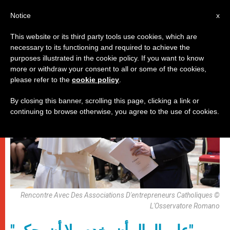
AR
Notice
x
This website or its third party tools use cookies, which are
necessary to its functioning and required to achieve the
باباوات
purposes illustrated in the cookie policy. If you want to know
more or withdraw your consent to all or some of the cookies,
please refer to the
cookie policy
.
By closing this banner, scrolling this page, clicking a link or
continuing to browse otherwise, you agree to the use of cookies.
Rencontre Avec Des Associations D'entrepreneurs Catholiques ©
L'Osservatore Romano