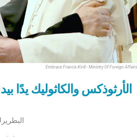
Embrace Francis Kirill - Ministry Of Foreign Affair
الأرثوذكس والكاثوليك يدًا بي
البطريرك