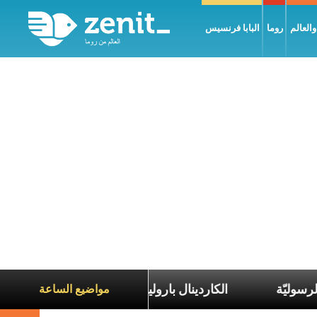
العالم
روما
البابا فرنسيس
رحلات البابا الرسوليّة
الكاردينال بارولين: السلام يبد
مواضيع الساعة