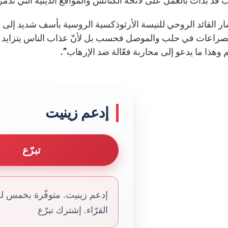
ب قد بدأت بالعمل على لائحة الكنائس والمواقع الدينية التي تدم
ار القائد الروحي للنيسة الأرثوذكسية الروسية بأسف شديد إلى 
لصراعات في حلب والموصل فحسب بل لأنّ عذاب الناس يتزايد وبأنّ
 وهذا ما يدعو إلى محاربة فعّالة ضد الإرهاب”.
إدعم زينيت
تبرّع
إدعم زينيت. متوفّرة بخمس لغا
القرّاء. إشترك تبرّع