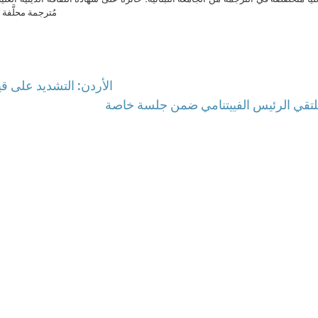
مُترجمة محلَّفة ل
الأردن: التشديد على قي
 يلتقي الرئيس الفييتنامي ضمن جلسة خاصة