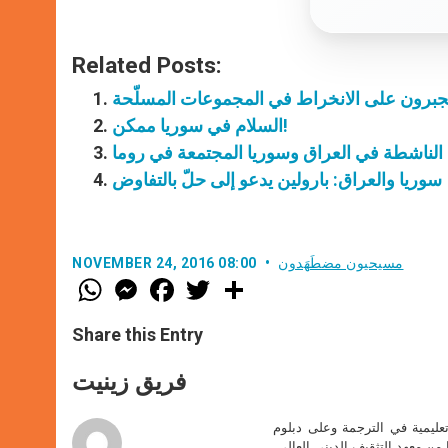
Related Posts:
ُجبرون على الانخراط في المجموعات المسلّحة
السلام في سوريا ممكن!
 الناشطة في العراق وسوريا المجتمعة في روما
سوريا والعراق: بارولين يدعو إلى حلّ بالتفاوض
مسيحيون مضطَهَدون
NOVEMBER 24, 2016 08:00
W
M
F
T
S
h
e
a
w
h
a
s
c
i
a
t
s
e
t
r
Share this Entry
s
e
b
t
e
A
n
o
e
p
g
o
r
فريق زينيت
p
e
k
r
تعليمية في الترجمة وعلى دبلوم
ا من معهد التثقيف الديني العالي.