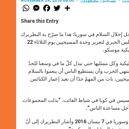
نيت
مسيحيون مضطَهَدون
NOVEMBER 24, 2016 08:00
W
M
F
T
S
h
e
a
w
h
a
s
c
i
a
t
s
e
t
r
Share this Entry
s
e
b
t
e
A
n
o
e
p
g
o
r
جل إحلال السلام في سوريا: هذا ما صرّح به البطريرك
p
e
k
الروسي كيريل في أثناء مقابلته مع الكاردينال كورت كوش، رئيس المجلس الحبري لتعزيز وحدة المسيحيين يوم الثلاثاء 22
r
كية وكل ممثليها حتى نبذل كلّ ما في وسعنا للحدّ
نتهي الحرب وأن يستطيع الناس أن ينعموا بالسلام
يحيين، بات من المهمّ جدًا أن نعيد إعمار الكنائس
ا فرنسيس في كوبا في شباط الفائت، “بذلت المجموعات
ن أجل مساعدة الناس”.
ثم ذكّر بالزيارة المشترَكة بين الوفود الأرثوذكسية والكاثوليكية في لبنان وسوريا في 7 نيسان 2016 وأشار البطريرك إلى أنّ