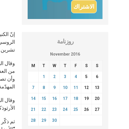
إنّ الك
روزنامة
تشرين الثاني 2016 في دير دانيلوف، موسكو
November 2016
وقال ال
M
T
W
T
F
S
S
من العذ
1
2
3
4
5
6
وأن تصبح
المهدّمة
7
8
9
10
11
12
13
14
15
16
17
18
19
20
وقال ال
الأرثوذك
21
22
23
24
25
26
27
28
29
30