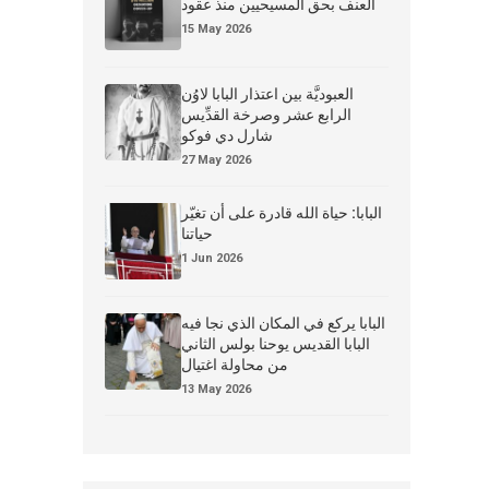
العنف بحق المسيحيين منذ عقود
15 May 2026
العبوديَّة بين اعتذار البابا لاوُن
الرابع عشر وصرخة القدِّيس
شارل دي فوكو
27 May 2026
البابا: حياة الله قادرة على أن تغيّر
حياتنا
1 Jun 2026
البابا يركع في المكان الذي نجا فيه
البابا القديس يوحنا بولس الثاني
من محاولة اغتيال
13 May 2026