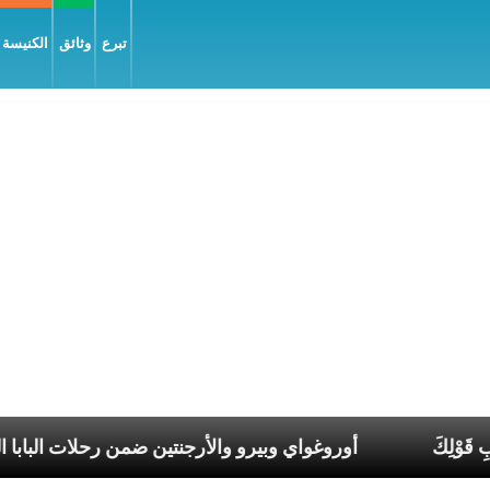
تبرع
وثائق
الكنيسة و
ب، فليكُن لي بِحَسَبِ قَوْلِكَ
أوروغواي وبيرو والأرجنتين ضمن 