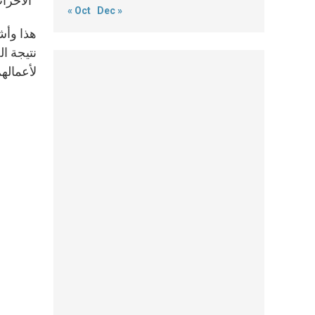
“الأحزا
« Oct
Dec »
هذا وأش
نتيجة ا
لأعمالهم