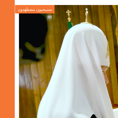
مسيحيون مضطَهَدون