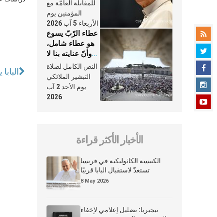
النَّفَس في حياة
للمقابلة العامّة مع
الكنيسة
المؤمنين يوم
الأربعاء 5 آب 2026
عطاء الرّبّ يسوع
هو عطاء شامل،
وأنّ عنايته بنا لا
تغيب عنّا أبدًا
النص الكامل لصلاة
البابا
التبشير الملائكي
يوم الأحد 2 آب
2026
الأخبار الأكثر قراءة
الكنيسة الكاثوليكية في فرنسا
تستعدّ لاستقبال البابا قريبًا
8 May 2026
نيجيريا: تضليل إعلامي لإخفاء