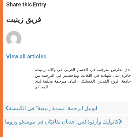
t
s
e
t
r
Share this Entry
s
e
b
t
e
A
n
o
e
p
g
o
r
فريق زينيت
p
e
k
r
View all articles
ندى بطرس مترجمة في القسم العربي في وكالة زينيت،
حائزة على شهادة في اللغات، وماجستير في الترجمة من
جامعة الروح القدس، الكسليك - لبنان مترجمة محلّفة لدى
المحاكم
يوبيل الرحمة "نسمة ربيعية" في الكنيسة!
كاثوليك وأرثوذكس: حدثان ثقافيّان في موسكو وروما