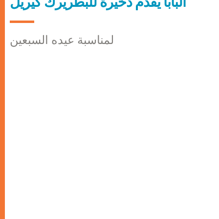
البابا يقدّم ذخيرة للبطريرك كيريل
لمناسبة عيده السبعين