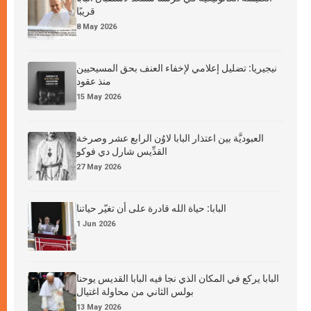
قريبًا
8 May 2026
نيجيريا: تضليل إعلامي لإخفاء العنف بحق المسيحيين
منذ عقود
15 May 2026
العبوديَّة بين اعتذار البابا لاوُن الرابع عشر وصرخة
القدِّيس شارل دي فوكو
27 May 2026
البابا: حياة الله قادرة على أن تغيّر حياتنا
1 Jun 2026
البابا يركع في المكان الذي نجا فيه البابا القديس يوحنا
بولس الثاني من محاولة اغتيال
13 May 2026