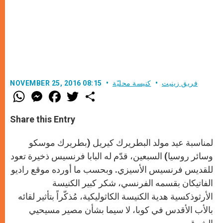
فريق زينيت
كنيسة محليّة
NOVEMBER 25, 2016 08:15
W
M
F
T
S
h
e
a
w
h
a
s
c
i
a
t
s
e
t
r
Share this Entry
s
e
b
t
e
A
n
o
e
p
g
o
r
لمناسبة عيد مولد البطريرك كيريل (بطريرك موسكو
p
e
k
r
وسائر روسيا) السبعين، قدّم له البابا فرنسيس ذخيرة تعود
للقديس فرنسيس الأسيزي. وبحسب ما أورده موقع راديو
الفاتيكان بقسمه الفرنسي، شكر كبير الكنيسة
الأرثوذكسية هدية الكنيسة الكاثوليكية، مُذكّراً بتأثير لقائه
بالأب الأقدس في كوبا، لا سيما بشأن مصير مسيحيي