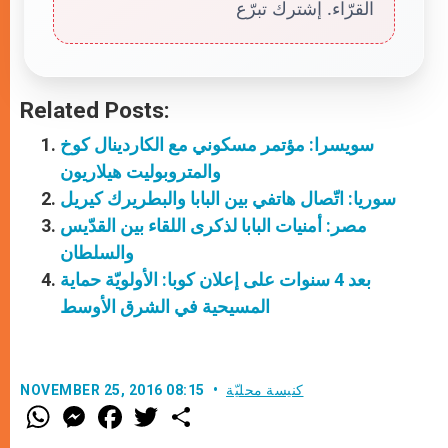
القرّاء. إشترك تبرّع
Related Posts:
سويسرا: مؤتمر مسكوني مع الكاردينال كوخ
والمتروبوليت هيلاريون
سوريا: اتّصال هاتفي بين البابا والبطريرك كيريل
مصر: أمنيات البابا لذكرى اللقاء بين القدّيس
والسلطان
بعد 4 سنوات على إعلان كوبا: الأولويّة حماية
المسيحية في الشرق الأوسط
كنيسة محليّة
NOVEMBER 25, 2016 08:15
W
M
F
T
S
h
e
a
w
h
a
s
c
i
a