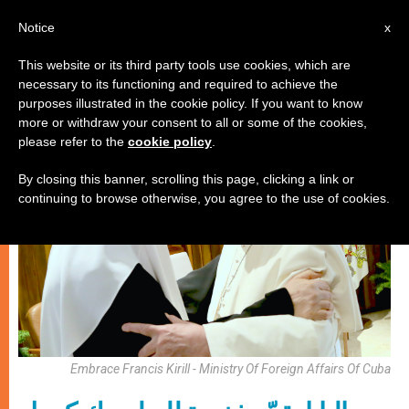
AR
Notice
x
This website or its third party tools use cookies, which are
necessary to its functioning and required to achieve the
كنيسة محليّة
purposes illustrated in the cookie policy. If you want to know
more or withdraw your consent to all or some of the cookies,
please refer to the
cookie policy
.
By closing this banner, scrolling this page, clicking a link or
continuing to browse otherwise, you agree to the use of cookies.
Embrace Francis Kirill - Ministry Of Foreign Affairs Of Cuba