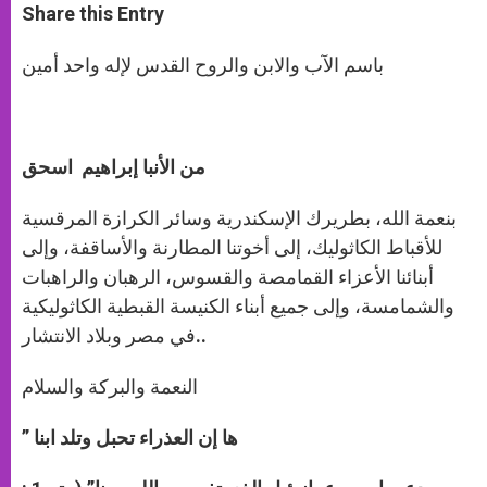
t
s
e
t
r
Share this Entry
s
e
b
t
e
A
n
o
e
p
g
o
r
باسم الآب والابن والروح القدس لإله واحد أمين
p
e
k
r
من الأنبا إبراهيم اسحق
بنعمة الله، بطريرك الإسكندرية وسائر الكرازة المرقسية
للأقباط الكاثوليك، إلى أخوتنا المطارنة والأساقفة، وإلى
أبنائنا الأعزاء القمامصة والقسوس، الرهبان والراهبات
والشمامسة، وإلى جميع أبناء الكنيسة القبطية الكاثوليكية
في مصر وبلاد الانتشار..
النعمة والبركة والسلام
” ها إن العذراء تحبل وتلد ابنا