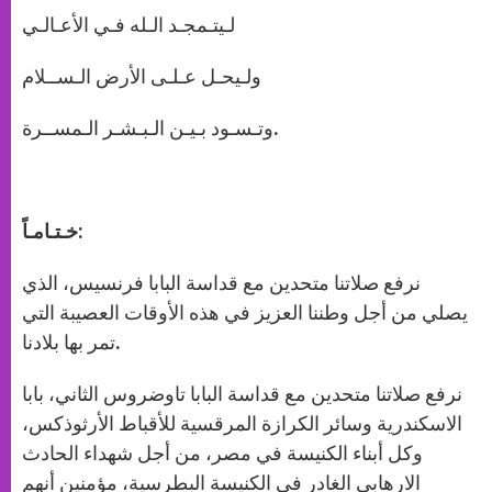
لـيتـمجـد الـله فـي الأعـالـي
ولـيحـل عـلـى الأرض الـســلام
وتـسـود بـيـن الـبـشـر الـمســرة.
خـتـامـاً:
نرفع صلاتنا متحدين مع قداسة البابا فرنسيس، الذي
يصلي من أجل وطننا العزيز في هذه الأوقات العصيبة التي
تمر بها بلادنا.
نرفع صلاتنا متحدين مع قداسة البابا تاوضروس الثاني، بابا
الاسكندرية وسائر الكرازة المرقسية للأقباط الأرثوذكس،
وكل أبناء الكنيسة في مصر، من أجل شهداء الحادث
الارهابي الغادر في الكنيسة البطرسية، مؤمنين أنهم