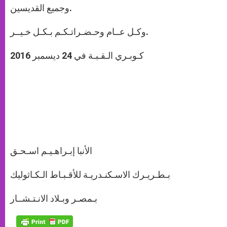
وجميع القديسين.
وكـل عــام وحـضـراتـكـم بـكـل خـيــر.
كـوبـري الـقـبـة في 24 ديسمبر 2016
الأنبا إبـراهـيـم اسـحـق
بـطـريـرك الاسـكنـدريـة للأقـبـاط الـكـاثوليك
بـمصـر وبـلاد الانـتـشــار