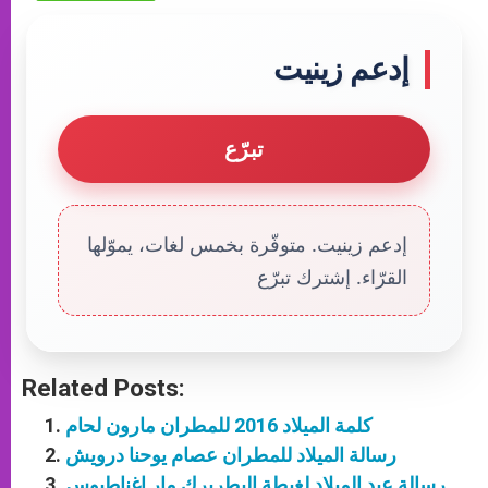
إدعم زينيت
تبرّع
إدعم زينيت. متوفّرة بخمس لغات، يموّلها
القرّاء. إشترك تبرّع
Related Posts:
كلمة الميلاد 2016 للمطران مارون لحام
رسالة الميلاد للمطران عصام يوحنا درويش
رسالة عيد الميلاد لغبطة البطريرك مار اغناطيوس