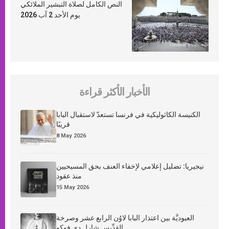
النص الكامل لصلاة التبشير الملائكي
يوم الأحد 2 آب 2026
الأخبار الأكثر قراءة
الكنيسة الكاثوليكية في فرنسا تستعدّ لاستقبال البابا
قريبًا
8 May 2026
نيجيريا: تضليل إعلامي لإخفاء العنف بحق المسيحيين
منذ عقود
15 May 2026
العبوديَّة بين اعتذار البابا لاوُن الرابع عشر وصرخة
القدِّيس شارل دي فوكو