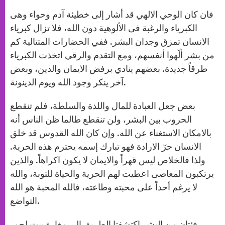
فان كان الوحي الالهي قد أشار إلى خطيئة آدم وحواء وهى
الكبرياء والرغبة فى الألوهية دون الله، فلا تزال كبرياء
الانسان تمزق وجدان البشر. ففي الحضارات المتتالية كم
من بشر ألّهوا أنفسهم، ومع التقدم والرقي اتخذت الكبرياء
طرقاً جديدة. بعضهم ينادي برفض الايمان والدين، وبعض
آخر ينكر وجود الله ويوم الدينونة.
بعض جعل العبادة للمال واللذة والسلطة، فلم تنقطع
الحروب بين البشر، ولن تنقطع طالما ظن الناس أنه
بالامكان الاستغناء عن الله. وإن كان الله القدوس قد خلق
الانسان حرّ الارادة فهو تبارك إسمه يحترم هذه الحرية.
ولذا فالخلاص ليس قهراً والايمان لا يكون اكراهاً. والذين
يرتكبون المعاصى اعطيت لهم الحرية والحياة للتوبة، والله
لا يرغم أحداً على محبته وطاعته، فالله المحبة هو الله
التواضع.
فئتان من البشر اكتشفتا الطريق الى مغارة بيت لحم،