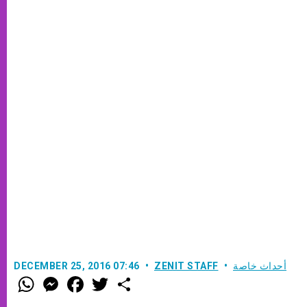
أحداث خاصة
ZENIT STAFF
DECEMBER 25, 2016 07:46
W
M
F
T
S
h
e
a
w
h
a
s
c
i
a