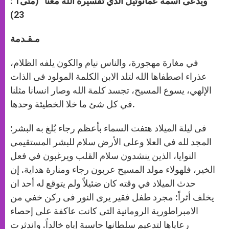
ويدعى اسمه عمانوئيل الذي تفسيره الله معنا” (متى1 :
23)
مـقـدمة
في مغارة مهجورة، والناس نيام والكون يلفه الظلام،
عذراء اصطفاها الله لتلد الابن الكلمة المولود فى الذات
الإلهي، يسوع المسيح، تجسد كلمة الله وصار انسانا مثلنا
في كل شئ ما خلا الخطيئة وحدها.
فى ليلة الميلاد هتفت السماء بأعظم رجاء بُلغ به البشر:
المجد لله في العلا وعلى الأرض سلام للبشر المستقيمي
النوايا، الذين ينشدون سلام القلب ويرغبون في فعل
الخير، فلهولاء مولد المسيح عربون رجاء ومنارة هداية. إن
حدث الميلاد في وقته كان ضئيلاً ولم يتوقع له أحد ان
يخلف أثراً: مجرد طفل فقير يرى النور فى ركن خفي من
الامبراطورية الرومانية التى كانت عاكفة على إحصاء
رعاياها لتدعيم سلطانها حاسبة إياه خالداً. واندثرت