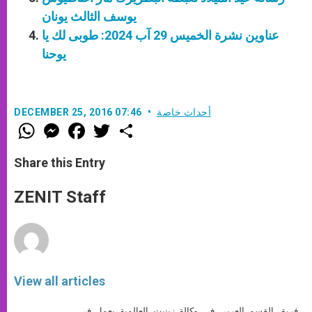
يوسف الثالث يونان
عناوين نشرة الخميس 29 آب 2024: طوبى لك يا
يوحنا
أحداث خاصة
DECEMBER 25, 2016 07:46
W
M
F
T
S
h
e
a
w
h
a
s
c
i
a
t
s
e
t
r
Share this Entry
s
e
b
t
e
A
n
o
e
p
g
o
r
ZENIT Staff
p
e
k
r
View all articles
فريق القسم العربي في وكالة زينيت العالمية يعمل في