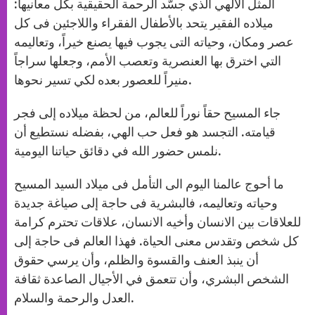
المثل الالهي الذي جسّد الرحمة الحقيقية بكل معانيها:
ميلاده الفقير يتحد بالأطفال الفقراء واللاجئين فى كل
عصر ومكان، وحياته التى يجوب فيها يصنع خيراً، وتعاليمه
التي اخترق بها العنصرية وتعصب الأمم، وجعلها سراجاً
منيراً للعصور بعده لكي تسير نحوها.
جاء المسيح حقاً نوراً للعالم، من لحظة ميلاده إلى فجر
قيامته. التجسد هو فعل حب الهي، بفضله نستطيع أن
نلمس حضور الله في دقائق حياتنا اليومية.
ما أحوج عالمنا اليوم الى التأمل فى ميلاد السيد المسيح
وحياته وتعاليمه، فالبشرية فى حاجة إلى صياغة جديدة
للعلاقات بين الانسان وأخيه الانسان، علاقات تحترم كرامة
كل شخص وتقدس معنى الحياة. فهذا العالم فى حاجة إلى
أن ينبذ العنف والقسوة والظلم، وأن يرسي حقوق
الشخص البشري، وأن تتعمق في الأجيال الصاعدة ثقافة
العدل والرحمة والسلام.