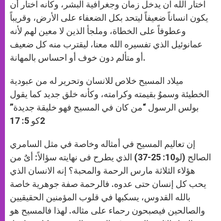
اختار الله ان يدخل زمان وجغرافية البشر، وكأنه اختار أن
يكون انساناً ضعيفاً ليتحد بكل الضعفاء على الأرض، وقريباً
وعطوفاً على الخطاة، وملجأ الذين لا معين لهم لأنه
عمانوئيل الذي تفسيره الله معنا، ليقترب منه كل ضعيف
أو متألم دون خوف أو احساس بالمهانة.
ميلاد المسيح خلاص للانسان وتحرير له من عبودية
الخطيئة وسموٌ بقيمته وكرامته، وكأنه خلق جديد كما يقول
بولس الرسول “من كان في المسيح فهو خليقة جديدة”
2كو 5: 17
إن تعاليم المسيح في أمثاله وخاصة في مثل السامري
الصالح (لو10: 25-37) الذي يطرح فى نهايته سؤالاً: أىٌ من
هؤلاء الثلاثة مارس الرحمة والمحبة؟ إنه الانسان الذي
يحب كل إنسان حتى عدوه. فالرحمة صفة جوهرية خاصة
بالله القدوس، يسكبها في قلوب المؤمنين الحقيقيين
والصالحين فيصبحون رحماء على مثاله. لهذا فالمسيح هو