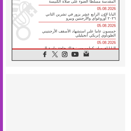
المقدسة مسلطا الضوء على صلاة الكنيسة
05.08.2026
البابا لاوُن الرابع عشر يزور في تشرين الثاني
٢٠٢٦ أوروغواي والأرجنتين وبيرو
05.08.2026
خمسون عاما على استشهاد الأسقف الأرجنتيني
الطوباوي إنريكي أنجيليلي
05.08.2026
البابا لفرسان كولومبوس: هناك حاجة ماسة إلى
أنبياء تناغم يسعون إلى بناء الجسور
04.08.2026
وفاة الكاردينال جوليو دوارتي لانغا
04.08.2026
عميد دائرة الحوار بين الأديان يفتتح في سيول
أول لقاء مسيحي كونفوشي
04.08.2026
إطلاق النشيد الرسمي لليوم العالمي للشباب في
سيول
04.08.2026
رسالة البابا لاوُن الرابع عشر إلى المشاركين في
المؤتمر العالمي لمنظمة سيغنيس
04.08.2026
الكاردينال بارولين: إنَّ الحوار يُستبدل اليوم