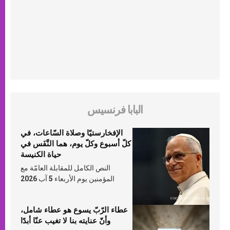
البابا فرنسيس
الإفخارستيّا وصلاة السّاعات، في
كلّ أسبوع وكلّ يوم، هما النَّفَس في
حياة الكنيسة
النص الكامل للمقابلة العامّة مع
المؤمنين يوم الأربعاء 5 آب 2026
عطاء الرّبّ يسوع هو عطاء شامل،
وأنّ عنايته بنا لا تغيب عنّا أبدًا