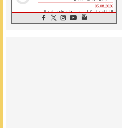
05.08.2026
البابا لفرسان كولومبوس: هناك حاجة ماسة إلى
أنبياء تناغم يسعون إلى بناء الجسور
04.08.2026
وفاة الكاردينال جوليو دوارتي لانغا
04.08.2026
عميد دائرة الحوار بين الأديان يفتتح في سيول
أول لقاء مسيحي كونفوشي
04.08.2026
إطلاق النشيد الرسمي لليوم العالمي للشباب في
سيول
04.08.2026
رسالة البابا لاوُن الرابع عشر إلى المشاركين في
المؤتمر العالمي لمنظمة سيغنيس
04.08.2026
الكاردينال بارولين: إنَّ الحوار يُستبدل اليوم
بالقوة، ويجب حماية الحقوق المهددة
بالأيديولوجيات
04.08.2026
كنيسة المغرب تقدم المساعدة إلى العائدين من
سبتة وتدعو إلى معالجة جذور الهجرة