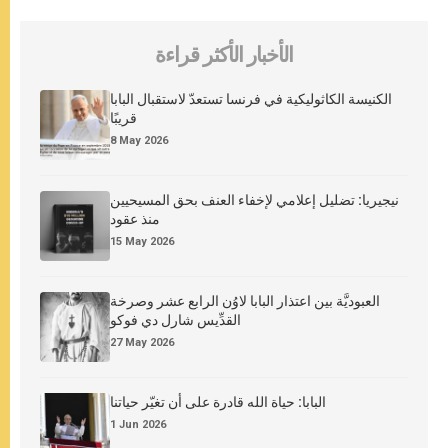
الأخبار الأكثر قراءة
الكنيسة الكاثوليكية في فرنسا تستعدّ لاستقبال البابا
قريبًا
8 May 2026
نيجيريا: تضليل إعلامي لإخفاء العنف بحق المسيحيين
منذ عقود
15 May 2026
العبوديَّة بين اعتذار البابا لاوُن الرابع عشر وصرخة
القدِّيس شارل دي فوكو
27 May 2026
البابا: حياة الله قادرة على أن تغيّر حياتنا
1 Jun 2026