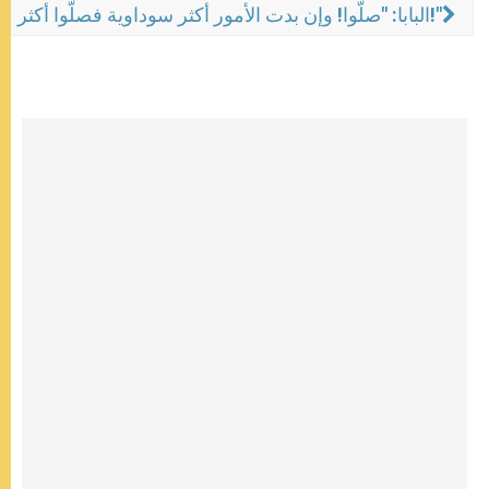
البابا: "صلّوا! وإن بدت الأمور أكثر سوداوية فصلّوا أكثر!"