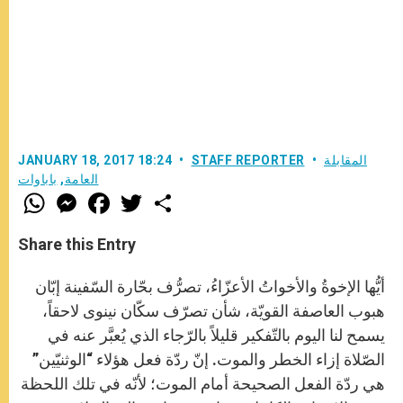
المقابلة
STAFF REPORTER
JANUARY 18, 2017 18:24
العامة
,
باباوات
W
M
F
T
S
h
e
a
w
h
a
s
c
i
a
t
s
e
t
r
Share this Entry
s
e
b
t
e
A
n
o
e
p
g
o
r
أيُّها الإخوةُ والأخواتُ الأعزّاءُ، تصرُّف بحّارة السّفينة إبّان
p
e
k
r
هبوب العاصفة القويّة، شأن تصرّف سكّان نينوى لاحقاً،
يسمح لنا اليوم بالتّفكير قليلاً بالرّجاء الذي يُعبَّر عنه في
الصّلاة إزاء الخطر والموت. إنّ ردّة فعل هؤلاء “الوثنيّين”
هي ردّة الفعل الصحيحة أمام الموت؛ لأنّه في تلك اللحظة