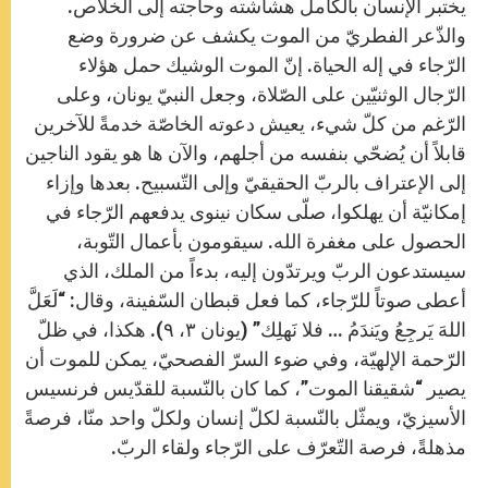
يختبر الإنسان بالكامل هشاشته وحاجته إلى الخلاص.
والذّعر الفطريّ من الموت يكشف عن ضرورة وضع
الرّجاء في إله الحياة. إنّ الموت الوشيك حمل هؤلاء
الرّجال الوثنيّين على الصّلاة، وجعل النبيّ يونان، وعلى
الرّغم من كلّ شيء، يعيش دعوته الخاصّة خدمةً للآخرين
قابلاً أن يُضحّي بنفسه من أجلهم، والآن ها هو يقود الناجين
إلى الإعتراف بالربّ الحقيقيّ وإلى التّسبيح. بعدها وإزاء
إمكانيّة أن يهلكوا، صلّى سكان نينوى يدفعهم الرّجاء في
الحصول على مغفرة الله. سيقومون بأعمال التّوبة،
سيستدعون الربّ ويرتدّون إليه، بدءاً من الملك، الذي
أعطى صوتاً للرّجاء، كما فعل قبطان السّفينة، وقال: “لَعَلَّ
اللهَ يَرجِعُ ويَندَمُ … فلا نَهلِك” (يونان ۳، ٩). هكذا، في ظلّ
الرّحمة الإلهيّة، وفي ضوء السرّ الفصحيّ، يمكن للموت أن
يصير “شقيقنا الموت”، كما كان بالنّسبة للقدّيس فرنسيس
الأسيزيّ، ويمثّل بالنّسبة لكلّ إنسان ولكلّ واحد منّا، فرصةً
مذهلةً، فرصة التّعرّف على الرّجاء ولقاء الربّ.