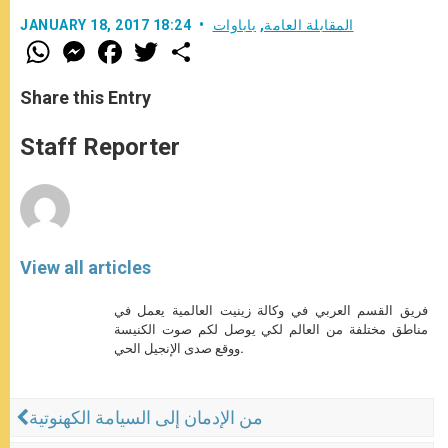
المقابلة العامة
,
باباوات
JANUARY 18, 2017 18:24
W
M
F
T
S
h
e
a
w
h
a
s
c
i
a
t
s
e
t
r
Share this Entry
s
e
b
t
e
A
n
o
e
p
g
o
r
Staff Reporter
p
e
k
r
View all articles
فريق القسم العربي في وكالة زينيت العالمية يعمل في
مناطق مختلفة من العالم لكي يوصل لكم صوت الكنيسة
ووقع صدى الإنجيل الحي.
من الإدمان إلى السيامة الكهنوتية