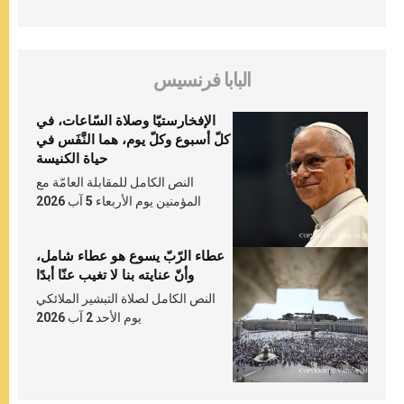
البابا فرنسيس
الإفخارستيّا وصلاة السّاعات، في
كلّ أسبوع وكلّ يوم، هما النَّفَس في
حياة الكنيسة
النص الكامل للمقابلة العامّة مع
المؤمنين يوم الأربعاء 5 آب 2026
عطاء الرّبّ يسوع هو عطاء شامل،
وأنّ عنايته بنا لا تغيب عنّا أبدًا
النص الكامل لصلاة التبشير الملائكي
يوم الأحد 2 آب 2026