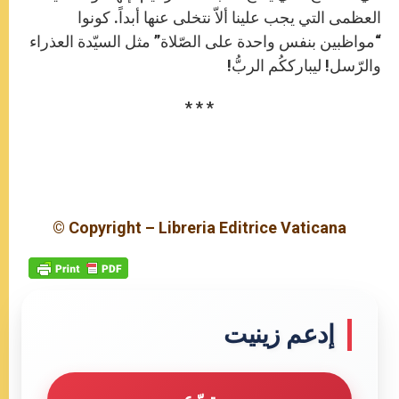
العظمى التي يجب علينا ألاّ نتخلى عنها أبداً. كونوا
“مواظبين بنفس واحدة على الصّلاة” مثل السيّدة العذراء
والرّسل! ليبارككُم الربُّ!
* * *
© Copyright – Libreria Editrice Vaticana
إدعم زينيت