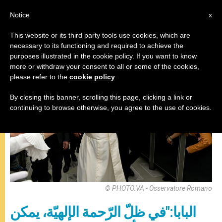
AR
Notice
x
This website or its third party tools use cookies, which are
necessary to its functioning and required to achieve the
,
المقابلة العامة
باباوات
purposes illustrated in the cookie policy. If you want to know
more or withdraw your consent to all or some of the cookies,
please refer to the
cookie policy
.
By closing this banner, scrolling this page, clicking a link or
continuing to browse otherwise, you agree to the use of cookies.
© PHOTO.VA - Osservatore Romano
البابا:"في ظلّ الرّحمة الإلهيّة، يمكن