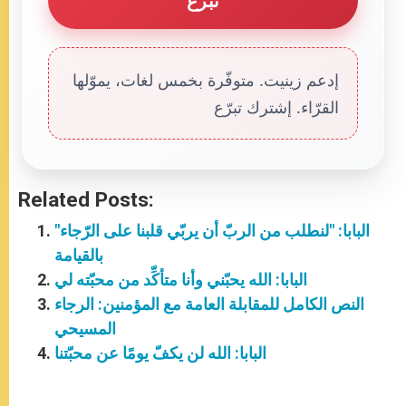
تبرّع
إدعم زينيت. متوفّرة بخمس لغات، يموّلها
القرّاء. إشترك تبرّع
Related Posts:
"البابا: "لنطلب من الربّ أن يربّي قلبنا على الرّجاء
بالقيامة
البابا: الله يحبّني وأنا متأكِّد من محبّته لي
النص الكامل للمقابلة العامة مع المؤمنين: الرجاء
المسيحي
البابا: الله لن يكفّ يومًا عن محبّتنا