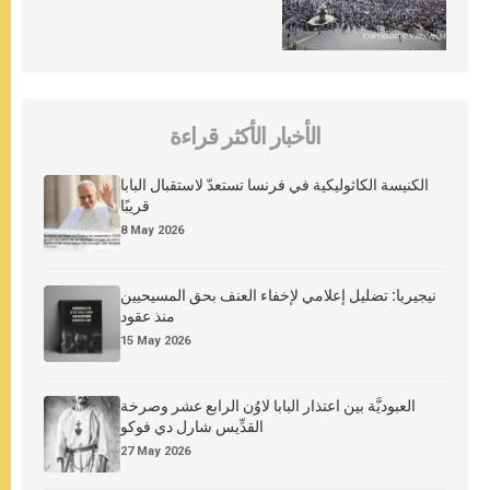
الأخبار الأكثر قراءة
الكنيسة الكاثوليكية في فرنسا تستعدّ لاستقبال البابا
قريبًا
8 May 2026
نيجيريا: تضليل إعلامي لإخفاء العنف بحق المسيحيين
منذ عقود
15 May 2026
العبوديَّة بين اعتذار البابا لاوُن الرابع عشر وصرخة
القدِّيس شارل دي فوكو
27 May 2026