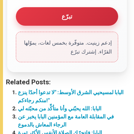
تبرّع
إدعم زينيت. متوفّرة بخمس لغات، يموّلها
القرّاء. إشترك تبرّع
Related Posts:
البابا لمسيحيي الشرق الأوسط: "لا تدعوا أحدًا ينزع
منكم رجاءكم!"
البابا: الله يحبّني وأنا متأكِّد من محبّته لي
في المقابلة العامة مع المؤمنين البابا يخبر عن
الرجاء المعاش بالدموع
البابا: فلتحرّك الصلاة الأنفس الأكثر ثورة