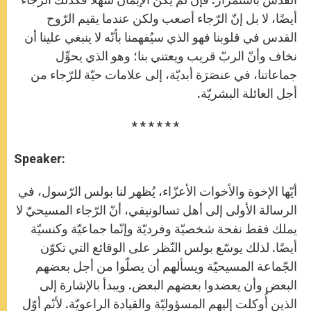
أيضًا، لا بل إنّ الرّجاء أصعب ولكن عندما يقيم الرّوح
القدس في قلوبنا فهو الذي سيُفهمنا بأنّه لا ينبغي علينا أن
نخاف وأنّ الربّ قريب ويعتني بنا؛ وهو الذي يحوِّل
جماعاتنا، في عنصَرَة أبديّة، إلى علامات حيّة للرّجاء من
أجل العائلة البشريّة.
* * * * * *
Speaker:
أيّها الإخوة والأخوات الأعزّاء، يُظهر لنا بولس الرّسول، في
الرسالة الأولى إلى أهل تسالونيقي، أنّ الرّجاء المسيحيّ لا
يملك فقط نفحة شخصيّة وفرديّة وإنّما جماعيّة وكنسيّة
أيضًا. لذلك يوسّع بولس النّظر على الوقائع التي تكوّن
الجّماعة المسيحيّة ويسألهم أن يصلّوا من أجل بعضهم
البعض وأن يعضدوا بعضهم البعض. ويبدأ بالإشارة إلى
الذين أُوكلت إليهم المسؤوليّة والقيادة الراعويّة. لأنّم أوّل