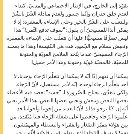
بقوّة إلى الخارج، في الإطار الاجتماعي والمدنيّ، كنداء
لعدم خلق جدران وإنّما جسور ولعدم مبادلة الشّرّ بالشّرّ
وللتغلّب على الشّرّ بالخير وعلى الإساءة بالمغفرة: إذ لا
يمكن أبدًا للمسيحيّ أن يقول: “سوف تدفع الثّمن!” هذا
ليس تصرُّفًا مسيحيًّا! علينا أن نتغلّب على الإساءة بالمغفرة
ونعيش بسلام مع الجّميع. هذه هي الكنيسة! وهذا ما يعمله
الرّجاء المسيحيّ عندما يتّخذ الملامح القويّة والحنونة
للمحبّة. فالمحبّة قويّة وحنونة وهذا لأمر جميل!
يمكننا أن نفهم إذًا أنّه لا يمكننا أن نتعلّم الرّجاء لوحدنا. لا
أحد يتعلّم الرجاء لوحده. إنّه لأمر مستحيل، لأنّ الرّجاء،
ولكي يتغذّى، يحتاج بالضّرورة لـ “جسد” تعضد فيه الأعضاء
بعضها البعض وتنعش وتحيي بعضها البعض. هذا الأمر يعني
أنّه إن كنّا نرجو فذلك لأنّ العديد من إخوتنا وأخواتنا قد
علّمونا الرّجاء وحافظوا على شعلة الرّجاء فينا مُتّقدة. من
بين هؤلاء يتميّز الصّغار والفقراء والبسطاء والمهمّشون.
نعم! لا يعرف الرّجاء الذي ينغلق في رفاهيّته لأنّه يرجو