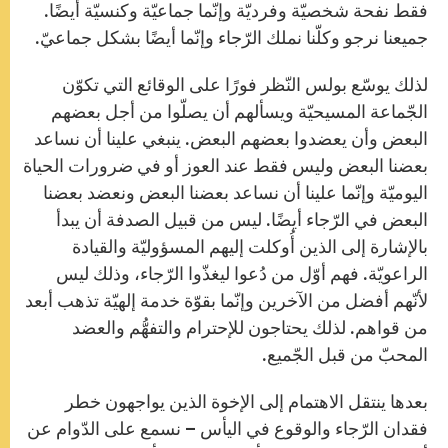
فقط نفحة شخصيّة وفرديّة وإنّما جماعيّة وكنسيّة أيضًا.
جميعنا نرجو وكلّنا نملك الرّجاء وإنّما أيضًا بشكل جماعيّ.
لذلك يوسّع بولس النّظر فورًا على الوقائع التي تكوّن
الجّماعة المسيحيّة ويسألهم أن يصلّوا من أجل بعضهم
البعض وأن يعضدوا بعضهم البعض. ينبغي علينا أن نساعد
بعضنا البعض وليس فقط عند العوز أو في ضرورات الحياة
اليوميّة وإنّما علينا أن نساعد بعضنا البعض ونعضد بعضنا
البعض في الرّجاء أيضًا. ليس من قبيل الصدفة أن يبدأ
بالإشارة إلى الذين أُوكلت إليهم المسؤوليّة والقيادة
الراعويّة. فهم أوّل من دُعوا ليغذّوا الرّجاء، وذلك ليس
لأنّهم أفضل من الآخرين وإنّما بقوّة خدمة إلهيّة تذهب أبعد
من قواهم. لذلك يحتاجون للإحترام والتفهُّم والعضد
المحبّ من قبل الجّميع.
بعدها ينتقل الاهتمام إلى الإخوة الذين يواجهون خطر
فقدان الرّجاء والوقوع في اليأس – نسمع على الدّوام عن