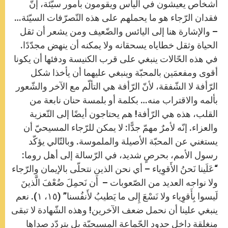
أشخاص يعيشون في اليأس ويقومون بأمور سيّئة، إنّ
فقدان الرّجاء هو ما يحملهم على هذه التّصرّفات السيّئة…
– والإشارة هنا إلى اليائس والضّعيف ومن يشعر أن ثقل
الحياة وثقل خطاياه يسحقانه ولا يمكنه أن ينهض مجدّدًا.
في هذه الحّالات ينبغي على قرب الكنيسة ودفئها أن يكونا
أقوى ومفعمَين بالمحبّة وينبغي عليهما أن يأخذا شكل
الرّأفة لا الشّفقة، لأنّ الرّأفة هي التألّم مع الآخر والشّعور
بألمه والاقتراب منه… بكلمة أو بلمسة حنان نابعة من
القلب، هذه هي الرّأفة! هم يحتاجون أيضًا إلى التّعزية
والعزاء. إنّه لأمرٌ مهمّ جدًّا: لا يمكن للرّجاء المسيحيّ أن
يستغني عن المحبّة الأصيلة والملموسة. وبالتّالي يؤكّد
رسول الأمم، بحرصٍ شديد، في الرّسالة إلى أهل روما:
“عَلَينا نَحنُ الأَقوِياء – أي نحن الذين نتحلّى بالإيمان والرّجاء
ولا نواجه العديد من الصّعوبات – أَن نَحمِلَ ضُعْفَ الَّذينَ
لَيسوا بِأَقوِياء ولا نَسْعَ إِلى ما يَطيبُ لأَنفُسنا” (١٥، ١). نعم
ينبغي علينا أن نحمل ضعف الآخرين! وهذه الشّهادة لا تبقى
منغلقة داخل حدود الجّماعة المسيحيّة بل يتردّد صداها