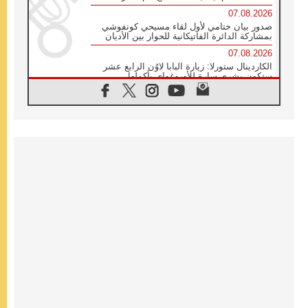
07.08.2026
صدور بيان ختامي لأول لقاء مسيحي كونفوشي
بمشاركة الدائرة الفاتيكانية للحوار بين الأديان
07.08.2026
الكاردينال ستورلا: زيارة البابا لاوُن الرابع عشر
ستكون بشرى سارة للأوروغواي بأكملها
07.08.2026
الفاتيكان يعلن برنامج الزيارة الرسولية للبابا لاوُن
الرابع عشر إلى فرنسا
07.08.2026
في الذكرى الـ ٨١ لحادثة هيروشيما الكنيسة في
اليابان تنظم ١٠ أيام للصلاة على نية السلام
07.08.2026
الكنيسة في الأوروغواي: زيارة البابا ستعزز
الإيمان والرجاء
06.08.2026
الاجتماع الشهري للمطارنة الموارنة
06.08.2026
الكاردينال روسي: زيارة البابا لاوُن إلى الأرجنتين
هي تكريم للبابا فرنسيس
06.08.2026
زيارة البابا إلى البيرو ستكون زمن نعمة ومصالحة
ورجاء