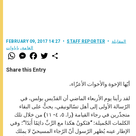
المقابلة
STAFF REPORTER
FEBRUARY 09, 2017 14:27
العامة
,
باباوات
W
M
F
T
S
h
e
a
w
h
a
s
c
i
a
t
s
e
t
r
Share this Entry
s
e
b
t
e
A
n
o
e
p
g
o
r
أيّها الإخوة والأخوات الأعزّاء،
p
e
k
r
لقد رأينا يوم الأربعاء الماضي أن القدّيس بولس، في
الرّسالة الأولى إلى أهل تسّالونيقي، يحثُّ على البقاء
متجذّرين في رجاء القيامة (را. ٥، ٤- ١١) من خلال تلك
الكلمات الجّميلة: “فنَكونُ هكذا مع الرَّبِّ دائِمًا أَبَدًا”؛ وفي
الإطار عينه يُظهر الرّسول أنّ الرّجاء المسيحيّ لا يملك