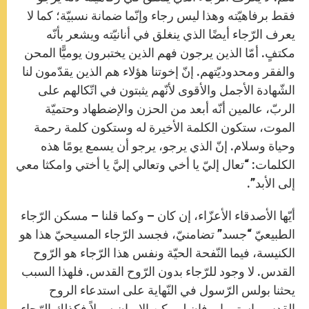
فقط برفاهيّته وهذا ليس رجاء وإنّما ضمانة نسبيّة؛ كما لا
يعرف الرّجاء أيضًا الذي ينغلق في أنانيّته ويشعر بأنّه
مكتفٍ. أمّا الذين يرجون فهم الذين يختبرون يوميًّا المحن
والفقر ومحدوديّتهم. إنّ إخوتنا هؤلاء هم الذين يقدّمون لنا
الشّهادة الأجمل والأقوى لأنّهم يثبتون في اتّكالهم على
الربّ، عالمين أنّه أبعد من الحزن والإضطهاد وحتميّة
الموت، ستكون الكلمة الأخيرة له وستكون كلمة رحمة
وحياة وسلام. إنّ الذي يرجو، يرجو أن يسمع يومًا هذه
الكلمات: “تعال إليّ يا أخي وتعالي إليَّ يا أختي وامكثا معي
إلى الأبد”.
أيّها الأصدقاء الأعزّاء، إن كان – وكما قلنا – مسكن الرّجاء
الطبيعيّ “جسد” تضامنيّ، فجسد الرّجاء المسيحيّ هذا هو
الكنيسة، فيما النّفحة الحيّة ونفس هذا الرّجاء هو الرّوح
القدس. لا وجود للرّجاء بدون الرّوح القدس. فلهذا السبب
يحثنا بولس الرّسول في النّهاية على استدعاء الروح
القدس باستمرار. فإن لم يكن الإيمان سهلاً فكذلك الرّجاء