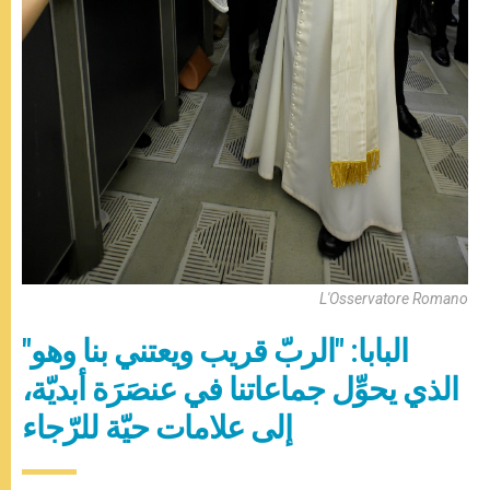
L'Osservatore Romano
"البابا: "الربّ قريب ويعتني بنا وهو
الذي يحوِّل جماعاتنا في عنصَرَة أبديّة،
إلى علامات حيّة للرّجاء