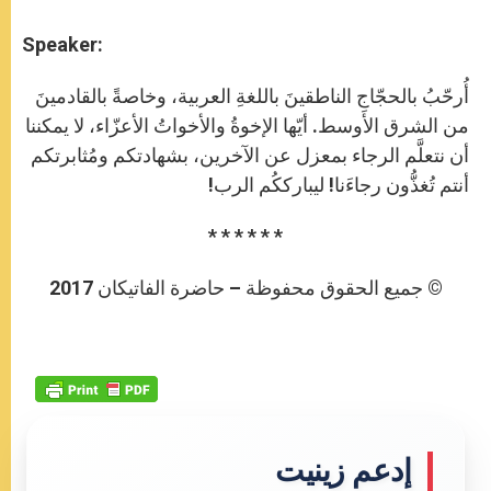
Speaker:
أُرحّبُ بالحجّاجِ الناطقينَ باللغةِ العربية، وخاصةً بالقادمينَ
من الشرق الأوسط. أيّها الإخوةُ والأخواتُ الأعزّاء، لا يمكننا
أن نتعلَّم الرجاء بمعزل عن الآخرين، بشهادتكم ومُثابرتكم
أنتم تُغذُّون رجاءَنا! ليبارككُم الرب!
* * * * * *
© جميع الحقوق محفوظة – حاضرة الفاتيكان 2017
إدعم زينيت