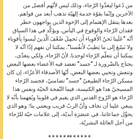
من دُعوا ليغذّوا الرّجاء، وذلك ليس لأنّهم أفضل من
الآخرين وإنّما بقوّة خدمة إلهيّة تذهب أبعد من قواهم.
بعدها ينتقل الإهتمام إلى الإخوة الذين يواجهون خطر
فقدان الرّجاء والوقوع في اليأس. ويؤكِّد في هذا السياق
أنّه “عَلَينا نَحنُ الأَقوِياء أَن نَحمِلَ ضُعْفَ الَّذينَ لَيسوا بِأَقوِياء
ولا نَسْعَ إِلى ما يَطيبُ لأَنفُسنا”. يمكننا أن نفهم إذًا أنّه لا
يمكننا أن نتعلّم الرّجاء لوحدنا. لأنّ الرّجاء، ولكي يتغذّى،
يحتاج بالضّرورة لـ “جسد” تعضد فيه الأعضاء بعضها البعض
وتنعش وتحيي بعضها البعض. أيّها الأصدقاء الأعزّاء، إن كان
مسكن الرّجاء الطبيعيّ “جسد” تضامنيّ، فجسد الرّجاء
المسيحيّ هذا هو الكنيسة، فيما النّفحة الحيّة ونفس هذا
الرّجاء هو الرّوح القدس الذي يقيم في قلوبنا ويُفهمنا بأنّه لا
ينبغي علينا أن نخاف وأنّ الربّ قريب ويعتني بنا؛ وهو الذي
يحوِّل جماعاتنا، في عنصَرَة أبديّة، إلى علامات حيّة للرّجاء
من أجل العائلة البشريّة.
* * * * * ** * * * * *