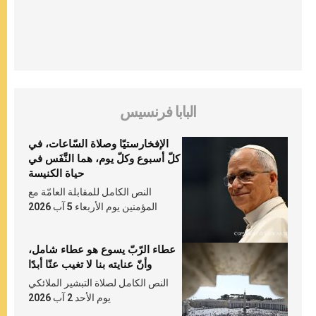
البابا فرنسيس
الإفخارستيّا وصلاة السّاعات، في
كلّ أسبوع وكلّ يوم، هما النَّفَس في
حياة الكنيسة
النص الكامل للمقابلة العامّة مع
المؤمنين يوم الأربعاء 5 آب 2026
عطاء الرّبّ يسوع هو عطاء شامل،
وأنّ عنايته بنا لا تغيب عنّا أبدًا
النص الكامل لصلاة التبشير الملائكي
يوم الأحد 2 آب 2026