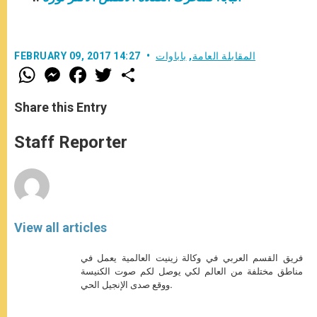
المقابلة العامة
,
باباوات
FEBRUARY 09, 2017 14:27
W
M
F
T
S
h
e
a
w
h
a
s
c
i
a
t
s
e
t
r
Share this Entry
s
e
b
t
e
A
n
o
e
p
g
o
r
Staff Reporter
p
e
k
r
View all articles
فريق القسم العربي في وكالة زينيت العالمية يعمل في
مناطق مختلفة من العالم لكي يوصل لكم صوت الكنيسة
ووقع صدى الإنجيل الحي.