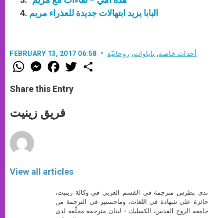
البابا يزيد ابتهالات جديدة للعذراء مريم
أحداث خاصة
,
باباوات
,
روحانيّة
FEBRUARY 13, 2017 06:58
W
M
F
T
S
h
e
a
w
h
a
s
c
i
a
t
s
e
t
r
Share this Entry
s
e
b
t
e
A
n
o
e
p
g
o
r
فريق زينيت
p
e
k
r
View all articles
ندى بطرس مترجمة في القسم العربي في وكالة زينيت،
حائزة على شهادة في اللغات، وماجستير في الترجمة من
جامعة الروح القدس، الكسليك - لبنان مترجمة محلّفة لدى