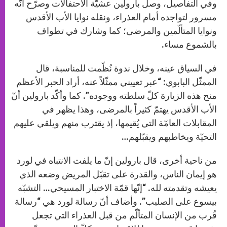
وفي التفاصيل، وصل بارولين عشيّة الاحتفالات وصرّح أنّه
مسرور لتواجده أمام العذراء، ونقله نوايا الأب الأقدس
ونوايا المتألّمين والمرضى؛ كما وشارك في تطواف
بالشموع مساء.
في السياق عينه، وخلال ندوة نُظّمت للمناسبة، قال
الممثّل البابوي: “عبر تعييني ممثّلاً عنه، أراد الحبر الأعظم
منح هذه الزيارة كلّ سلطته ووجوده”. كما وأكّد بارولين أنّ
الأب الأقدس يهتمّ كثيراً بالمرضى، وهذا يظهر في
المقابلات العامّة التي يُقيمها، إذ يقترب منهم ويلقي عليهم
التحيّة ويخاطبهم ويقبّلهم…
من ناحية أخرى، قال بارولين إنّ ما يلفت الانتباه في لورد
هو إيمان الناس، والقدرة على تقبّل المريض وضعه الذي
يعيشه وتقدمته لله. “إنّها قمّة الاختبار المسيحي… التشبّه
بيسوع على الصليب”. وأضاف أنّ رسالة لورد هي “رسالة
قُرب من الإنسان المتألّم من قبل العذراء التي تجعل