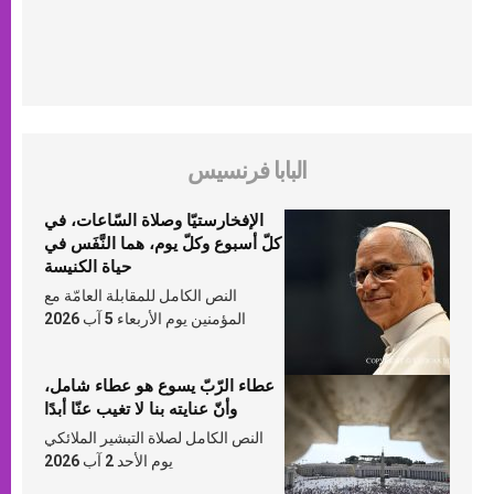
البابا فرنسيس
الإفخارستيّا وصلاة السّاعات، في
كلّ أسبوع وكلّ يوم، هما النَّفَس في
حياة الكنيسة
النص الكامل للمقابلة العامّة مع
المؤمنين يوم الأربعاء 5 آب 2026
عطاء الرّبّ يسوع هو عطاء شامل،
وأنّ عنايته بنا لا تغيب عنّا أبدًا
النص الكامل لصلاة التبشير الملائكي
يوم الأحد 2 آب 2026