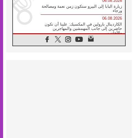
06.08.2026
زيارة البابا إلى البيرو ستكون زمن نعمة ومصالحة
ورجاء
06.08.2026
الكاردينال بارولين في المكسيك: علينا أن نكون
حاضرين إلى جانب المهمشين والمهاجرين
والأجانب
06.08.2026
البابا لاوُن الرابع عشر للشباب في أسيزي:
"أوروبا والعالم يبحثان اليوم عن قديسين جُدد
فيكم"
06.08.2026
البابا في أسيزي يتحدث إلى الشباب المشاركين
في لقاء الشباب الفرنسيسكاني
06.08.2026
البابا لاوُن الرابع عشر يبرق معزيا بوفاة
الكاردينال جوليو دوارتي لانغا
05.08.2026
في مقابلته العامة مع المؤمنين البابا لاوُن الرابع
عشر يواصل الحديث عن الدستور في الليتورجيا
المقدسة مسلطا الضوء على صلاة الكنيسة
05.08.2026
البابا لاوُن الرابع عشر يزور في تشرين الثاني
٢٠٢٦ أوروغواي والأرجنتين وبيرو