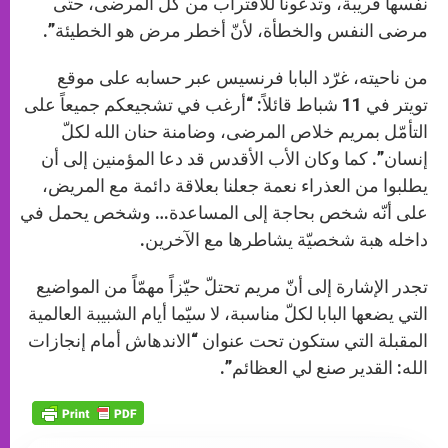
نفسها قريبة، وتدعونا للاقتراب من كلّ المرضى، حتّى
مرضى النفس والخطأة، لأنّ أخطر مرض هو الخطيئة”.
من ناحيته، غرّد البابا فرنسيس عبر حسابه على موقع
تويتر في 11 شباط قائلاً: “أرغب في تشجيعكم جميعاً على
التأمّل بمريم خلاص المرضى، وضامنة حنان الله لكلّ
إنسان”. كما وكان الأب الأقدس قد دعا المؤمنين إلى أن
يطلبوا من العذراء نعمة جعلنا بعلاقة دائمة مع المريض،
على أنّه شخص بحاجة إلى المساعدة… وشخص يحمل في
داخله هبة شخصيّة يشاطرها مع الآخرين.
تجدر الإشارة إلى أنّ مريم تحتلّ حيّزاً مهمّاً من المواضيع
التي يضعها البابا لكلّ مناسبة، لا سيّما أيام الشبيبة العالمية
المقبلة التي ستكون تحت عنوان “الاندهاش أمام إنجازات
الله: القدير صنع لي العظائم”.