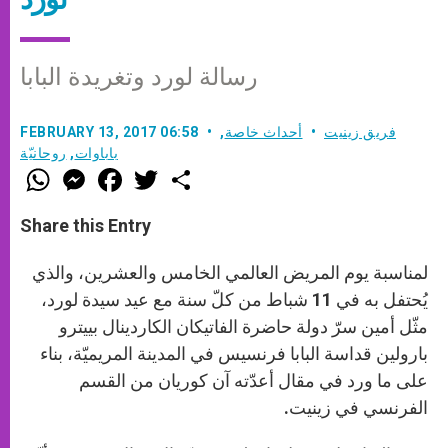
رسالة لورد وتغريدة البابا
فريق زينيت
أحداث خاصة
,
FEBRUARY 13, 2017 06:58
باباوات
,
روحانيّة
W
M
F
T
S
h
e
a
w
h
a
s
c
i
a
t
s
e
t
r
Share this Entry
s
e
b
t
e
A
n
o
e
p
g
o
r
لمناسبة يوم المريض العالمي الخامس والعشرين، والذي
p
e
k
r
يُحتفل به في 11 شباط من كلّ سنة مع عيد سيدة لورد،
مثّل أمين سرّ دولة حاضرة الفاتيكان الكاردينال بييترو
بارولين قداسة البابا فرنسيس في المدينة المريميّة، بناء
على ما ورد في مقال أعدّته آن كوريان من القسم
الفرنسي في زينيت.