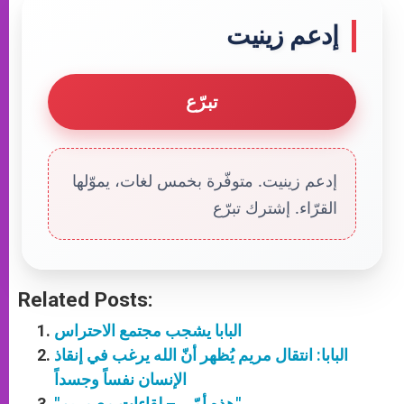
إدعم زينيت
تبرّع
إدعم زينيت. متوفّرة بخمس لغات، يموّلها
القرّاء. إشترك تبرّع
Related Posts:
البابا يشجب مجتمع الاحتراس
البابا: انتقال مريم يُظهر أنّ الله يرغب في إنقاذ
الإنسان نفساً وجسداً
"هذه أمّي – لقاءات مع مريم"