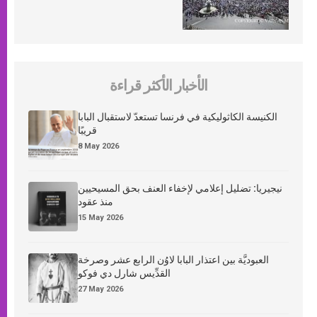
الأخبار الأكثر قراءة
الكنيسة الكاثوليكية في فرنسا تستعدّ لاستقبال البابا
قريبًا
8 May 2026
نيجيريا: تضليل إعلامي لإخفاء العنف بحق المسيحيين
منذ عقود
15 May 2026
العبوديَّة بين اعتذار البابا لاوُن الرابع عشر وصرخة
القدِّيس شارل دي فوكو
27 May 2026