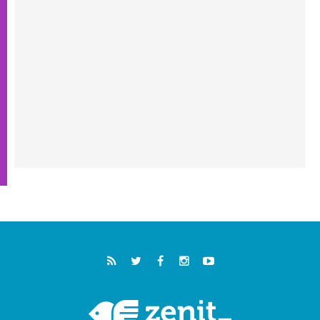
05.08.2026
خمسون عاما على استشهاد الأسقف الأرجنتيني
الطوباوي إنريكي أنجيليلي