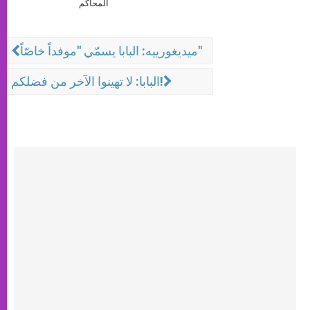
المحاكم
ميديغورييه: البابا يسمّي "موفداً خاصّاً"
البابا: لا تهينوا الآخر من فضلكم!