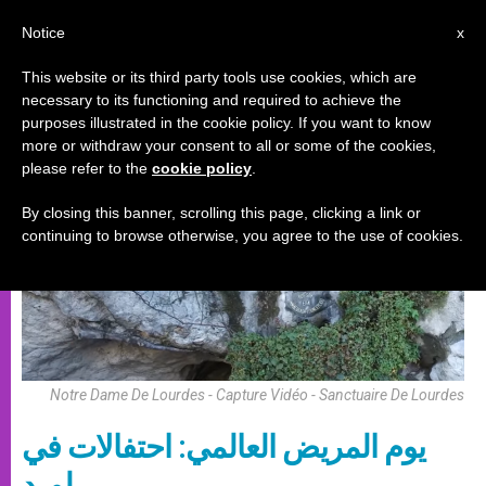
AR
Notice
x
This website or its third party tools use cookies, which are
necessary to its functioning and required to achieve the
,
,
أحداث خاصة
باباوات
روحانيّة
purposes illustrated in the cookie policy. If you want to know
more or withdraw your consent to all or some of the cookies,
please refer to the
cookie policy
.
By closing this banner, scrolling this page, clicking a link or
continuing to browse otherwise, you agree to the use of cookies.
Notre Dame De Lourdes - Capture Vidéo - Sanctuaire De Lourdes
يوم المريض العالمي: احتفالات في
لورد