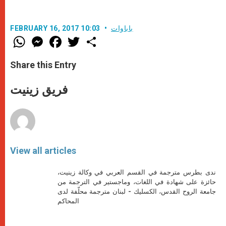
باباوات
FEBRUARY 16, 2017 10:03
W
M
F
T
S
h
e
a
w
h
a
s
c
i
a
t
s
e
t
r
Share this Entry
s
e
b
t
e
A
n
o
e
p
g
o
r
فريق زينيت
p
e
k
r
View all articles
ندى بطرس مترجمة في القسم العربي في وكالة زينيت،
حائزة على شهادة في اللغات، وماجستير في الترجمة من
جامعة الروح القدس، الكسليك - لبنان مترجمة محلّفة لدى
المحاكم