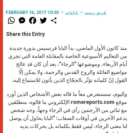
فريق زينيت
باباوات
FEBRUARY 16, 2017 10:03
W
M
F
T
S
h
e
a
w
h
a
s
c
i
a
t
s
e
t
r
Share this Entry
s
e
b
t
e
A
n
o
e
p
g
o
r
منذ كانون الأول الماضي، بدأ البابا فرنسيس بدورة جديدة
p
e
k
r
من التعاليم الأسبوعية الخاصة بالمقابلة العامة التي تجري
أيام الأربعاء، وموضوعها “الرجاء”، بعد أن كان قد عالج
مواضيع العائلة والروح القدس والرحمة. ولا يمكن إلّا
القول إنّ كلماته تؤثّر بالحجّاج الذين يأتون للاستماع إليه.
واليوم، سنستعرض معاً ما قاله بعض الأشخاص الذين أورد
موقع romereports.com الإلكتروني ما قالوه، منطلقين
مع ثنائي من الأرجنتين رأى في الرجاء وجهاً، وجه شخص
يدعم الآخرين في أوقات الصعاب: “البابا يحاول أن يوصل
لنا معنى الرجاء، ليس فقط بكلماته بل بحركات يديه