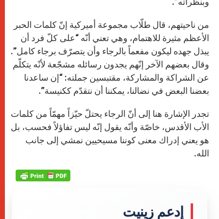
وبنظراته”.
من ناحيتهم، قال طلّاب مجموعة أميركية إنّ كلمات الحبر
الأعظم مثيرة للاهتمام، وهي تعني أنّه “على كلّ فرد أن
يبذل جهده ليكون مفعماً بالرجاء وأن يتصرّف برجاء كامل”.
وقال بعضهم الآخر إنّهم يجدون رسائله مشجّعة لأنّه يتكلّم
عن الشراكة والمشاركة، مقتبسين جملته: “إن ساعدنا
بعضنا البعض في نضالنا، يمكننا أن نتقدّم ككنيسة”.
تجدر الإشارة هنا إلى أنّ الرجاء يحتلّ حيّزاً مهمّاً من كلمات
الأب الأقدس، خاصّة وأنّه يقول إنّه ليس تفاؤلاً فحسب، بل
هو يعني إدراك معنى كوننا مسيحيين نمشي إلى جانب
الله.
إدعم زينيت