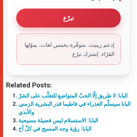
تبرّع
إدعم زينيت. متوفّرة بخمس لغات، يموّلها
القرّاء. إشترك تبرّع
Related Posts:
البابا: لا طريق إلّا الحبّ المتواضع للتغلّب على الشرّ
البابا سيسلّم العذراء في فاطيما قدر البشرية الزمني
والأبدي
البابا: الاستسلام ليس فضيلة مسيحية
البابا: رؤية وجه المسيح في كلّ أخ