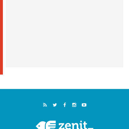
كنيسة المغرب تقدم المساعدة إلى العائدين من
سبتة وتدعو إلى معالجة جذور الهجرة