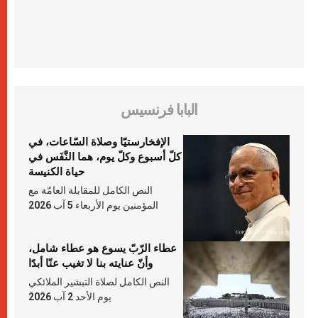
البابا فرنسيس
الإفخارستيّا وصلاة السّاعات، في
كلّ أسبوع وكلّ يوم، هما النَّفَس في
حياة الكنيسة
النص الكامل للمقابلة العامّة مع
المؤمنين يوم الأربعاء 5 آب 2026
عطاء الرّبّ يسوع هو عطاء شامل،
وأنّ عنايته بنا لا تغيب عنّا أبدًا
النص الكامل لصلاة التبشير الملائكي
يوم الأحد 2 آب 2026