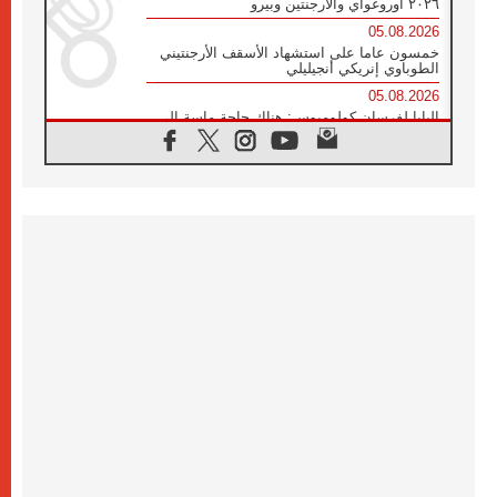
٢٠٢٦ أوروغواي والأرجنتين وبيرو
05.08.2026
خمسون عاما على استشهاد الأسقف الأرجنتيني
الطوباوي إنريكي أنجيليلي
05.08.2026
البابا لفرسان كولومبوس: هناك حاجة ماسة إلى
أنبياء تناغم يسعون إلى بناء الجسور
04.08.2026
وفاة الكاردينال جوليو دوارتي لانغا
04.08.2026
عميد دائرة الحوار بين الأديان يفتتح في سيول
أول لقاء مسيحي كونفوشي
04.08.2026
إطلاق النشيد الرسمي لليوم العالمي للشباب في
سيول
04.08.2026
رسالة البابا لاوُن الرابع عشر إلى المشاركين في
المؤتمر العالمي لمنظمة سيغنيس
04.08.2026
الكاردينال بارولين: إنَّ الحوار يُستبدل اليوم
بالقوة، ويجب حماية الحقوق المهددة
بالأيديولوجيات
04.08.2026