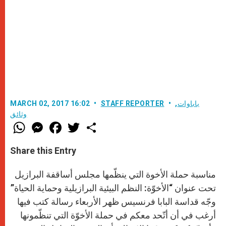
باباوات
,
STAFF REPORTER
MARCH 02, 2017 16:02
وثائق
W
M
F
T
S
h
e
a
w
h
a
s
c
i
a
t
s
e
t
r
Share this Entry
s
e
b
t
e
A
n
o
e
p
g
o
r
مناسبة حملة الأخوة التي ينظّمها مجلس أساقفة البرازيل
p
e
k
r
تحت عنوان “الأخوّة: النظم البيئية البرازيلية وحماية الحياة”
وجّه قداسة البابا فرنسيس ظهر الأربعاء رسالة كتب فيها
أرغب في أن أتّحد معكم في حملة الأخوّة التي تنظّمونها