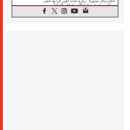
الكاردينال ستورلا: زيارة البابا لاوُن الرابع عشر
ستكون بشرى سارة للأوروغواي بأكملها
07.08.2026
الفاتيكان يعلن برنامج الزيارة الرسولية للبابا لاوُن
الرابع عشر إلى فرنسا
07.08.2026
في الذكرى الـ ٨١ لحادثة هيروشيما الكنيسة في
اليابان تنظم ١٠ أيام للصلاة على نية السلام
07.08.2026
الكنيسة في الأوروغواي: زيارة البابا ستعزز
الإيمان والرجاء
06.08.2026
الاجتماع الشهري للمطارنة الموارنة
06.08.2026
الكاردينال روسي: زيارة البابا لاوُن إلى الأرجنتين
هي تكريم للبابا فرنسيس
06.08.2026
زيارة البابا إلى البيرو ستكون زمن نعمة ومصالحة
ورجاء