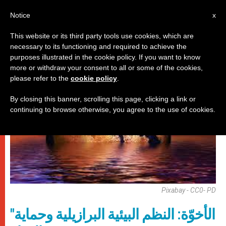
AR
Notice
x
This website or its third party tools use cookies, which are
necessary to its functioning and required to achieve the
,
باباوات
وثائق
purposes illustrated in the cookie policy. If you want to know
more or withdraw your consent to all or some of the cookies,
please refer to the
cookie policy
.
By closing this banner, scrolling this page, clicking a link or
continuing to browse otherwise, you agree to the use of cookies.
Pixabay - CC0- PD
"الأخوّة: النظم البيئية البرازيلية وحماية