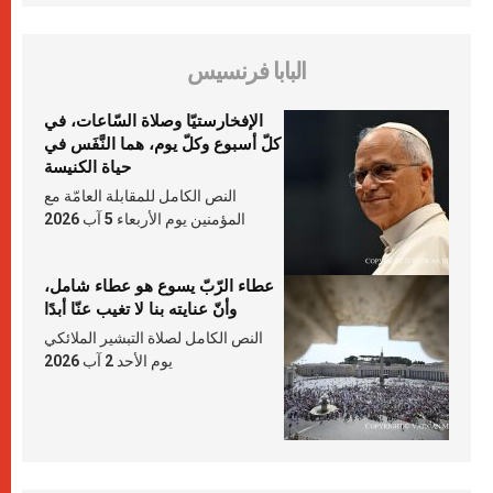
البابا فرنسيس
الإفخارستيّا وصلاة السّاعات، في
كلّ أسبوع وكلّ يوم، هما النَّفَس في
حياة الكنيسة
النص الكامل للمقابلة العامّة مع
المؤمنين يوم الأربعاء 5 آب 2026
عطاء الرّبّ يسوع هو عطاء شامل،
وأنّ عنايته بنا لا تغيب عنّا أبدًا
النص الكامل لصلاة التبشير الملائكي
يوم الأحد 2 آب 2026