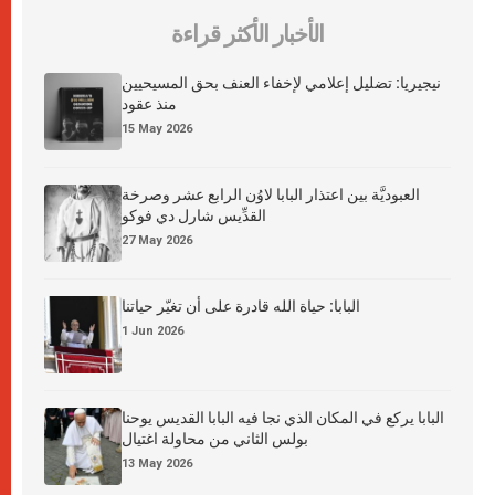
الأخبار الأكثر قراءة
نيجيريا: تضليل إعلامي لإخفاء العنف بحق المسيحيين
منذ عقود
15 May 2026
العبوديَّة بين اعتذار البابا لاوُن الرابع عشر وصرخة
القدِّيس شارل دي فوكو
27 May 2026
البابا: حياة الله قادرة على أن تغيّر حياتنا
1 Jun 2026
البابا يركع في المكان الذي نجا فيه البابا القديس يوحنا
بولس الثاني من محاولة اغتيال
13 May 2026