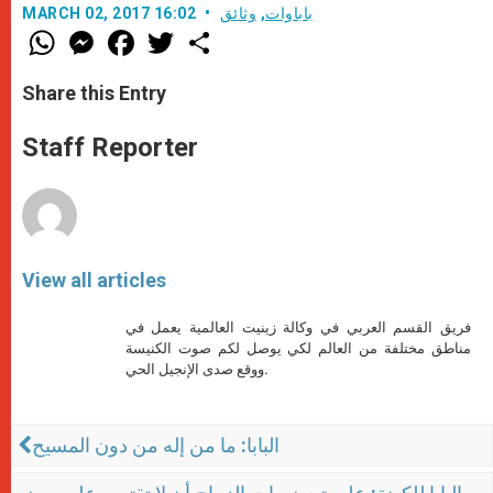
باباوات
,
وثائق
MARCH 02, 2017 16:02
W
M
F
T
S
h
e
a
w
h
a
s
c
i
a
t
s
e
t
r
Share this Entry
s
e
b
t
e
A
n
o
e
p
g
o
r
Staff Reporter
p
e
k
r
View all articles
فريق القسم العربي في وكالة زينيت العالمية يعمل في
مناطق مختلفة من العالم لكي يوصل لكم صوت الكنيسة
ووقع صدى الإنجيل الحي.
البابا: ما من إله من دون المسيح