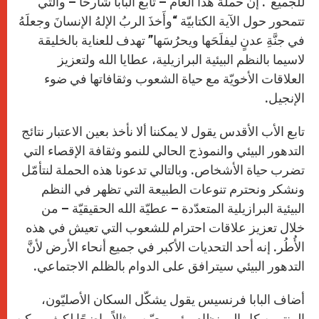
للجميع”. إن حملة هذا العام – تابع البابا شارحًا – والتي
تتمحور حول الآية الكتابيّة “وأَخذَ الربُ الإلهُ الإنسانَ وجعلَهُ
في جنَّةِ عدنٍ ليفلَحَها ويحرُسَها” تهدف للعناية بالخليقة
لاسيما بالنظم البيئية البرازيلية، عطايا الله ولتعزيز
العلاقات الأخويّة مع حياة الشعوب وثقافاتها في ضوء
الإنجيل.
تابع الأب الأقدس يقول لا يمكننا ألا نأخذ بعين الاعتبار نتائج
التدهور البيئي والنموذج الحالي للنمو وثقافة الإقصاء التي
تضرب حياة الأشخاص. وبالتالي تدعونا هذه الحملة لنتأمّل
ونشكر ونحترم تنوعات الطبيعة التي تظهر في النظم
البيئية البرازيلية المتعدّدة – عطيّة الله الحقيقيّة – من
خلال تعزيز علاقات احترام للشعوب التي تعيش في هذه
الأُطُر. إنه أحد التحديات الأكبر في جميع أنحاء الأرض لأنَّ
التدهور البيئي سيترافق على الدوام بالظلم الاجتماعي.
أضاف البابا فرنسيس يقول يشكّل السكان الأصليّون،
المنتمين كل إلى نظام بيئي معيّن، مثالاً واضحًا لكيف يمكن