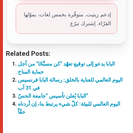
إدعم زينيت. متوفّرة بخمس لغات، يموّلها
القرّاء. إشترك تبرّع
Related Posts:
البابا يدعو إلى توقيع تعهّد "كن مسبَّحًا" من أجل
حماية المناخ
اليوم العالمي للعناية بالخلق: رسالة البابا فرنسيس
في 31 آب
البابا يُعلن تأسيس “جامعة الحسّ”
اليوم العالمي للبيئة: كلّ شيء يرتبط بنا، إن أردناه
حقّاً