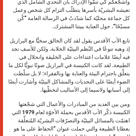
وأشجّعكم كي تنمّوا الإدراك بأن التحدي الشامل الذي
تعيشه البشريّة بأسرها يتطلّب التزام كل شخص وعمل
كل جماعة محليّة كما شدّدتُ في الرسالة العامة “كُن
مسبّحًا”، حول العناية ببيتنا المشترك.
تابع الأب الأقدس يقول لقد كان الخالق سخيًّا مع البرازيل
إذ وهبه تنوعًا في النُظم البيئيّة الخلابة. ولكن للأسف نجد
فيه أيضًا علامات اعتداءات على الخليقة وانحلال في
الطبيعة. لقد كانت الكنيسة في البرازيل صوتًا نبويًّا لكل ما
يتعلَّق باحترام البيئة والعناية بها وبالفقراء؛ لا بل سلّطت
الضوء أيضًا على التحديات والمشاكل البيئيّة وأشارت أيضًا
إلى أسبابها ولاسيما إلى الأساليب لتخطّيها.
ومن بين العديد من المبادرات والأعمال التي شجّعتها
الكنيسة ذكّر الأب الأقدس بحملة الأخوّة لعام 1979 التي
اهتمّت بالمسائل البيئيّة والتصرّفات البشريّة المُتعلِّقة
بعطايا الطبيعة والتي حملت عنوان “الحفاظ على ما هو