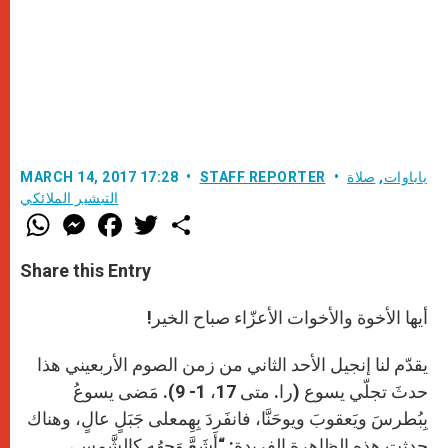
باباوات
,
صلاة
STAFF REPORTER
MARCH 14, 2017 17:28
التبشير الملائكي
W
M
F
T
S
h
e
a
w
h
a
s
c
i
a
t
s
e
t
r
Share this Entry
s
e
b
t
e
A
n
o
e
p
g
o
r
أيها الأخوة والأخوات الأعزّاء صباح الخير!
p
e
k
r
يقدّم لنا إنجيل الأحد الثاني من زمن الصوم الأربعيني هذا
حدثَ تجلّي يسوع (را. متى 17، 1- 9). مَضى يسوعُ
بِبُطرسَ ويَعقوبَ ويوحَنَّا، فانفَردَ بِهِمعلى جَبَلٍ عالٍ، وهناك
حدثت هذه الظاهرة الفريدة: “أَشَعَّ وَجهُه كالشَّمس،