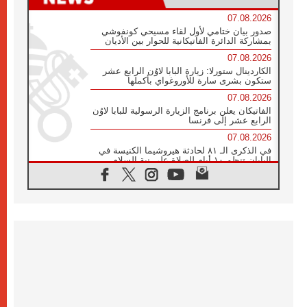
07.08.2026
صدور بيان ختامي لأول لقاء مسيحي كونفوشي
بمشاركة الدائرة الفاتيكانية للحوار بين الأديان
07.08.2026
الكاردينال ستورلا: زيارة البابا لاوُن الرابع عشر
ستكون بشرى سارة للأوروغواي بأكملها
07.08.2026
الفاتيكان يعلن برنامج الزيارة الرسولية للبابا لاوُن
الرابع عشر إلى فرنسا
07.08.2026
في الذكرى الـ ٨١ لحادثة هيروشيما الكنيسة في
اليابان تنظم ١٠ أيام للصلاة على نية السلام
07.08.2026
الكنيسة في الأوروغواي: زيارة البابا ستعزز
الإيمان والرجاء
06.08.2026
الاجتماع الشهري للمطارنة الموارنة
06.08.2026
الكاردينال روسي: زيارة البابا لاوُن إلى الأرجنتين
هي تكريم للبابا فرنسيس
06.08.2026
زيارة البابا إلى البيرو ستكون زمن نعمة ومصالحة