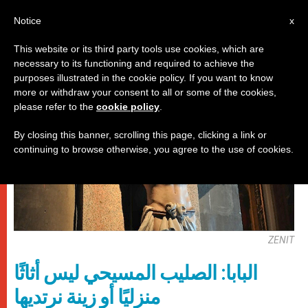
AR
Notice
x
This website or its third party tools use cookies, which are
necessary to its functioning and required to achieve the
,
باباوات
صلاة التبشير الملائكي
purposes illustrated in the cookie policy. If you want to know
more or withdraw your consent to all or some of the cookies,
please refer to the
cookie policy
.
By closing this banner, scrolling this page, clicking a link or
continuing to browse otherwise, you agree to the use of cookies.
ZENIT
البابا: الصليب المسيحي ليس أثاثًا
منزليًا أو زينة نرتديها