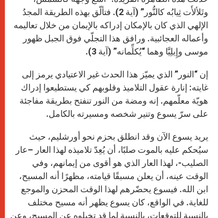
وتَلألأَت ثِيابُه كالنُّور” (آية 2). فتألّق بهذه الطريقة المجدُ
الإلهي الذي كان بالإمكان إدراكه بالإيمان من خلال تعاليمه
وأعماله العجائبية. ورافق هذا التجلّي فوق الجبل ظهور
موسى وإِيلِيَّا وهما “يُكلِّمانه” (آية 3).
إن “النور” الذي يميّز هذا الحدث غير الاعتيادي يرمز إلى
غايته: إنارة عقول التلاميذ وقلوبهم كي يستطيعوا إدراك
هويّة معلّمهم. إنه ومضة من النور تنفتح بطريقة مفاجئة
على سرّ يسوع وتنير شخصه ومسيرته بالكامل.
يريد يسوع الآن وقد انطلق بحزم نحو أورشليم، حيث
سيُحكم عليه بالموت صلبًا، أن يُعِدّ تلاميذه لهذا العار –عار
الصليب-، لهذا العار الذي هو أقوى من إيمانهم، وفي
الوقت عينه، أن يعلن مسبقًا قيامته، مظهرًا أنه المسيح،
ابن الله. فيسوع يحضّرهم لهذا الوقت المحزن والموجع
للغاية. في الواقع، كان يسوع يظهر أنه مسيح مختلف
بالنسبة للتوقعات، بالنسبة لما قد تخيلوه عن المسيح، وعن