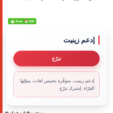
إدعم زينيت
تبرّع
إدعم زينيت. متوفّرة بخمس لغات، يموّلها
القرّاء. إشترك تبرّع