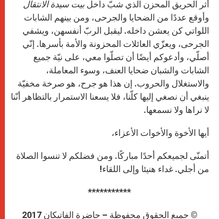
أثر الحريق المحزن الذي شبّ داخل
بيت سيدة الانتقال
وأوقع عددًا من الضحايا والجرحى، ومن بينهم الشابات
اللواتي كن يعشن داخله. ليقبل الربّ أنفسهن، ويشفي
الجرحى، ويعزّي العائلات المحزونة والأمة بأسرها. إنّي
أصلّي، وأدعوكم أيضًا أن تصلّوا معي، على نيّة جميع
الشابات والشبان ضحايا العنف، وسوء المعاملة،
والاستغلال والحروب. إن هذا هو جرح، هو صرخة مخفيّة
ينبغي أن نصغي إليها كلّنا، فلا يسعنا الاستمرار بالتظاهر أنّنا
لا نراها ولا نسمعها.
أيها الأخوة والأخوات الأعزاء،
أتمنّى لجميعكم أحدًا مباركًا. ومن فضلكم لا تنسوا الصلاة
من أجلي. غداء هنيئا وإلى اللقاء!
***********
© جميع الحقوق محفوظة – حاضرة الفاتيكان 2017