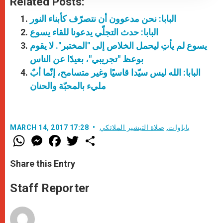
Related Posts:
البابا: نحن مدعوون أن نتصرّف كأبناء النور
البابا: حدث التجلّي يدعونا للقاء يسوع
يسوع لم يأتِ ليحمل الخلاص إلى "المختبر". لا يقوم
بوعظ "تجريبي"، بعيدًا عن الناس
البابا: الله ليس سيّدا قاسيًا وغير متسامح، إنّما أبٌ
مليء بالمحبّة والحنان
باباوات
,
صلاة التبشير الملائكي
MARCH 14, 2017 17:28
W
M
F
T
S
h
e
a
w
h
a
s
c
i
a
t
s
e
t
r
Share this Entry
s
e
b
t
e
A
n
o
e
p
g
o
r
Staff Reporter
p
e
k
r