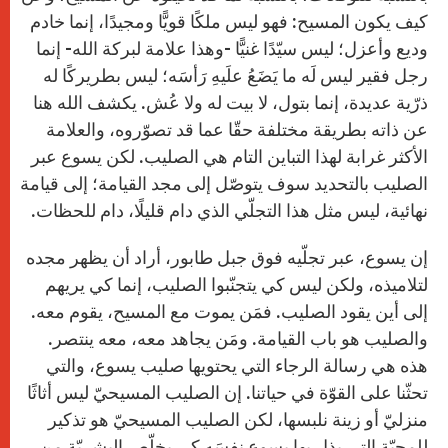
كيف يكون المسيح: فهو ليس ملكًا قويًّا ومجيدًا، إنما خادم
وديع وأعزل؛ ليس سيّدًا غنيًّا -وهذا علامة لبركة الله- إنما
رجل فقير ليس لَه ما يَضَعُ علَيهِ رَأسَه؛ ليس بطريركًا له
ذرّية عديدة، إنما بتول، لا بيت له ولا عُش. يكشف الله هنا
عن ذاته بطريقة مختلفة حقّا عما قد تصوّروه، والعلامة
الأكثر غرابة لهذا التباين التام هي الصليب. لكن يسوع عبر
الصليب بالتحديد سوف يتوصّل إلى مجد القيامة؛ إلى قيامة
نهائية، ليس مثل هذا التجلّي الذي دام قليلًا، دام للحظات.
إن يسوع، عبر تجلّيه فوق جبل طابور، أراد أن يظهر مجده
لتلاميذه، ولكن ليس كي يتجنّبوا الصليب، إنما كي يريهم
إلى أين يقود الصليب. فمَن يموت مع المسيح، يقوم معه.
والصليب هو باب القيامة. ومَن يجاهد معه، معه ينتصر.
هذه هي رسالة الرجاء التي يحتويها صليب يسوع، والتي
تحثّنا على القوّة في حياتنا. إن الصليب المسيحيّ ليس أثاثًا
منزليّ أو زينة نلبسها، لكن الصليب المسيحيّ هو تذكير
للمحبّة التي بذل بها يسوع نفسَه كي يخلّص البشريّة من