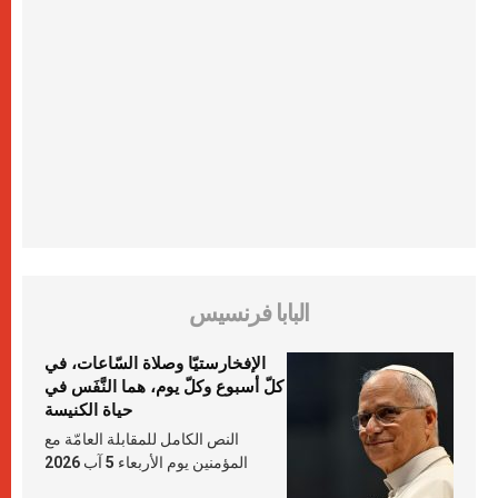
البابا فرنسيس
الإفخارستيّا وصلاة السّاعات، في
كلّ أسبوع وكلّ يوم، هما النَّفَس في
حياة الكنيسة
النص الكامل للمقابلة العامّة مع
المؤمنين يوم الأربعاء 5 آب 2026