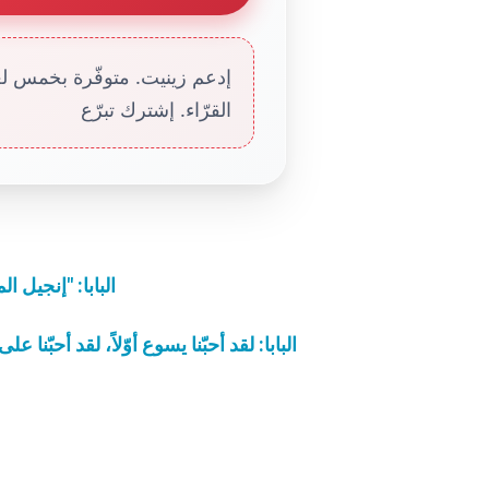
إدعم زينيت. متوفّرة بخمس لغا
القرّاء. إشترك تبرّع
البابا: "إنجيل 
البابا: لقد أحبّنا يسوع أوّلاً، لقد أحبّ