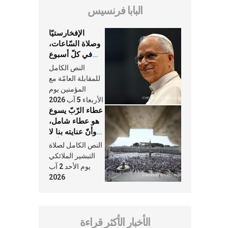
البابا فرنسيس
الإفخارستيّا
وصلاة السّاعات،
في كلّ أسبوع
وكلّ يوم، هما
النص الكامل
النَّفَس في حياة
للمقابلة العامّة مع
الكنيسة
المؤمنين يوم
الأربعاء 5 آب 2026
عطاء الرّبّ يسوع
هو عطاء شامل،
وأنّ عنايته بنا لا
تغيب عنّا أبدًا
النص الكامل لصلاة
التبشير الملائكي
يوم الأحد 2 آب
2026
الأخبار الأكثر قراءة