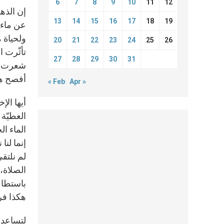
6
7
8
9
10
11
12
إن الذها
13
14
15
16
17
18
19
عن ماء م
ولحياة 
20
21
22
23
24
25
26
تأثّرت ا
27
28
29
30
31
أفصح هو
« Feb
Apr »
أيها الإ
العطيّة
الماء ا
إنما لنا
لم نلتق
الصلاة،
باستطاع
هكذا فر
لتساعدن