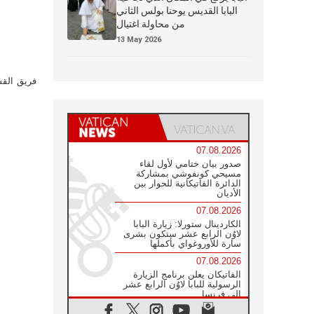
البابا القديس يوحنا بولس الثاني
من محاولة اغتيال
13 May 2026
فريق القس
07.08.2026
صدور بيان ختامي لأول لقاء
مسيحي كونفوشي بمشاركة
الدائرة الفاتيكانية للحوار بين
الأديان
07.08.2026
الكاردينال ستورلا: زيارة البابا
لاوُن الرابع عشر ستكون بشرى
سارة للأوروغواي بأكملها
07.08.2026
الفاتيكان يعلن برنامج الزيارة
الرسولية للبابا لاوُن الرابع عشر
إلى فرنسا
07.08.2026