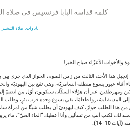
كلمة قداسة البابا فرنسيس في صلاة التبشير الم
باباوات
,
صلاة التبشير ا
خوة والأخوات الأعزّاء صباح الخير!
اء أثناء عبور يسوع منطقة السامريّة، وهي تقع بين اليهوديّة وال
ّين ومهرطقين. غير أن هؤلاء السكّان سيكونون أوّل من انضمّ إل
لى المدينة ليشتروا طعامًا، بقي يسوع وحده قرب بئرٍ، وطلب ا
من هذا الطلب حوارٌ. كيف ليهوديّ أن يطلب شيئًا من امرأة سامر
مله لك، لكنتِ أنتِ من تسألين وأنا أعطيك “الماء الحيّ”، ماء ي
آيات 10- 14).