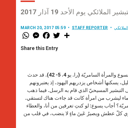
لائكي يوم الأحد 19 آذار 2017
لملائكي
STAFF REPORTER
MARCH 20, 2017 05:59
W
M
F
T
S
h
e
a
w
h
a
s
c
i
a
t
s
e
t
r
Share this Entry
s
e
b
t
e
A
n
o
e
p
g
o
r
p
e
k
r
يقدّم لنا إنجيل هذا الأحد، الثالث من زمن الصوم، الحوارَ الذي جرى بين يسوع والمرأة السامريّة (را. يو 4، 5- 42). قد حدث
جليل، يسكنها أشخاص يزدريهم اليهود، إذ يعتبرونهم
ى التبشير المسيحيّ الذي قام به الرسل. فيما ذهب
لماء ليشرب من امرأة كانت قد جاءت هناك لتستقي.
يّة؟ أجاب يسوع: لو كنتِ تعرفين من أنا، والعطاء
روي كلّ عطش ويصيرُ عَينَ ماءٍ لا ينضب، في قلب من