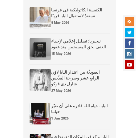
الكنيسة الكاثوليكية في فرنسا
تستعدّ لاستقبال البابا قريبًا
8 May 2026
نيجيريا: تضليل إعلامي لإخفاء
العنف بحق المسيحيين منذ عقود
15 May 2026
العبوديَّة بين اعتذار البابا لاوُن
الرابع عشر وصرخة القدِّيس
شارل دي فوكو
27 May 2026
البابا: حياة الله قادرة على أن تغيّر
حياتنا
1 Jun 2026
البابا يركع في المكان الذي نجا فيه