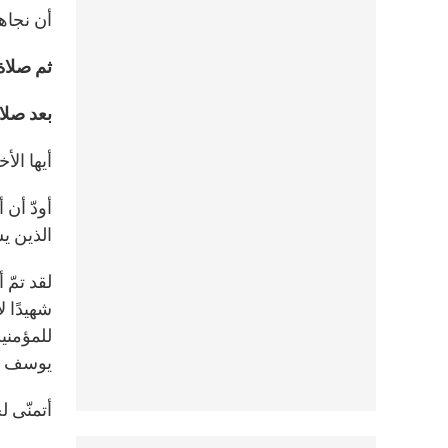
أن نجاهر
ثم صلاة 
بعد صلاة
أيها الأ
أودّ أن
الذين ي
لقد تمّ
شهيدًا ل
للمؤمنين
يوسف غدً
أتمنّى ل