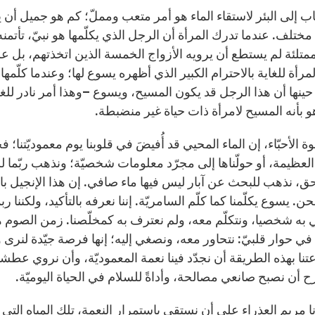
ب إلى البئر لاستقاء الماء هو أمر متعب ومملّ؛ كم هو جميل أن ي
ختلف. عندما تدرك المرأة أن الرجل الذي يكلّمها هو نبيّ، تأتمنه
ممتلئة لم يستطع أن يرويه الأزواج الخمسة الذين اتخذتهم، بل عل
لمرأة للغاية بالاحترام الكبير الذي أظهره يسوع لها؛ وعندما كلّمها
 بأنه المسيح لامرأة ذات حياة غير منضبطة.
خوة الأحبّاء، إن الماء المحيي قد أُفيضَ في قلوبنا يوم معموديّتنا؛ فحو
 العظيمة، أو حولّناها إلى مجرّد معلومات شخصيّة؛ ونذهب ربّما
لحق، نذهب للبحث عن آبار ليس فيها ماء صافي. إن هذا الإنجيل با
 نحن. يسوع يكلّمنا كما كلّم السامريّة. إننا نعرفه بالتأكيد، ولكننا
ي به شخصيا، ونتكلّم معه، ولم نعترف به كمخلّصنا. زمن الصوم هذ
 في حوار قلبيّ: نتحاور معه، ونصغي إليه؛ إنها فرصة جيّدة لنرى
تنا بهذه الطريقة أن نجدّد فينا نعمة المعموديّة، وأن نروي ع
ح أن نصبح صانعي مصالحة، وأداةً للسلام في الحياة اليوميّة.
ا مريم العذراء على أن نستقي باستمرار النعمة، تلك المياه الت