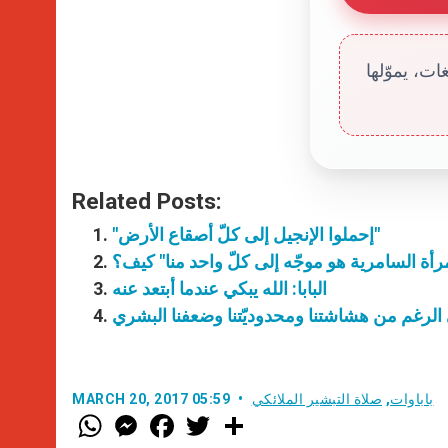
ت، يموّلها
Related Posts:
"إحملوا الإنجيل إلى كلّ أصقاع الأرض"
المرأة السامرية هو موجّه إلى كلّ واحد منا" كيف؟
البابا: الله يبكي عندما أبتعد عنه
نا على الرغم من هشاشتنا ومحدوديّتنا وضعفنا البشري
باباوات
,
صلاة التبشير الملائكي
MARCH 20, 2017 05:59
W
M
F
T
S
h
e
a
w
h