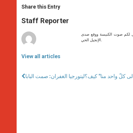
a
s
c
i
a
t
s
e
t
r
Share this Entry
s
e
b
t
e
A
n
o
e
p
g
o
r
Staff Reporter
p
e
k
r
صل لكم صوت الكنيسة ووقع صدى
الإنجيل الحي.
View all articles
إلى كلّ واحد منا" كيف؟
ليتورجيا الغفران: صمت البابا