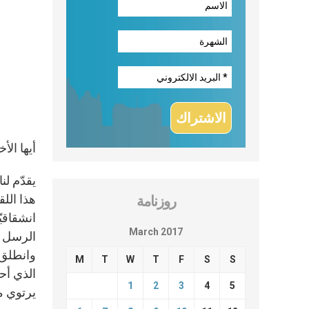
أيها الأ
هذا اللق
روزنامة
انشقاقي
March 2017
الرسل إ
وانطلق 
M
T
W
T
F
S
S
الذي أح
1
2
3
4
5
يرتوي منه (