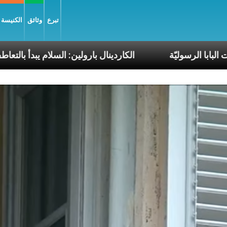
تبرع
وثائق
الكنيسة و
تين ضمن رحلات البابا الرسوليّة
الكاردينال بارولين: الس