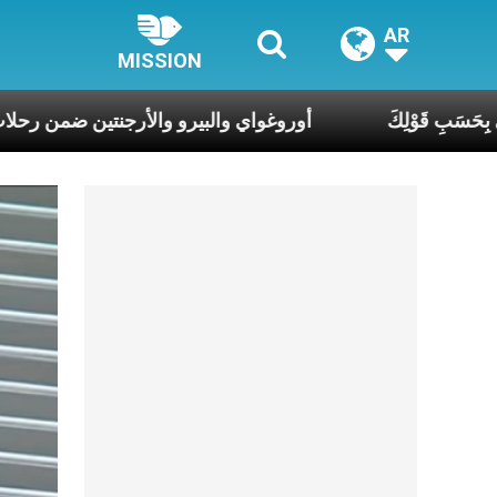
AR
MISSION
ةُ الرَّب، فليكُن لي بِحَسَبِ قَوْلِكَ
أوروغواي والبيرو والأرجن