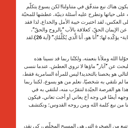
كون هناك نبع متدفّق في متناولنا! لكن يسوع يتكلّم
 على حياتها وتطرح عليه أسئلة دينيّة. عطشها للمحبّة
ى العكس، لقد اختبرت خيبة الأمل والخداع. لذا فقد
 عن الإيمان الحقّ، كعلاقة بالآب “بالروح والحقّ”،
شعرت حينها أن هذا الرجل قد يكون المسيح، ويسوع –وهذا أمر نادر للغاية- يؤكّده لها: “أَنا هو، أَنا الَّذي يُكَلِّمُكِ” (آية 26).لقد
ّلنا الله وملأنا بنعمته. ولكنّنا ربما قد نسينا هذه
 للبحث عن “آبار” ماؤها لا تروي العطش. عندما ننسى
لتالي هو يخصنا بالتحديد! ليس للمرأة السامرية فقط،
 ربما لم نلتقي به شخصيّا. نعلم من هو يسوع، لكننا ربما
ا هو الفرصة الجيّدة لنتقرّب منه، لنلتقي به في
 وجهه أيضًا في وجه أخ يعاني أو أخت تعاني. فيكون
طشنا من نبع كلمة الله ومن روحه القدوس؛ ونكتشف
ي تنبع من الصخرة التي هي المسيح المخلّص، كي نقدر