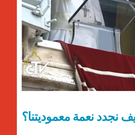
ف نجدد نعمة معموديتنا؟