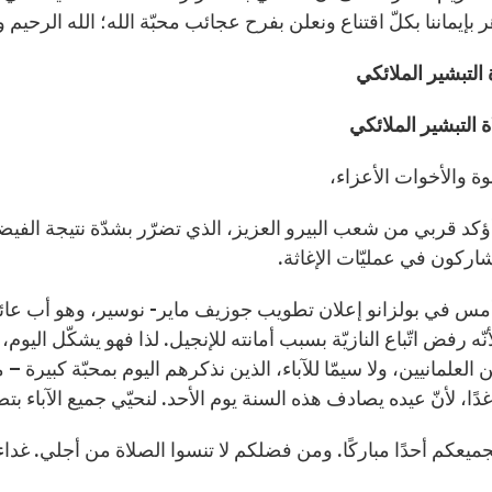
 بإيماننا بكلّ اقتناع ونعلن بفرح عجائب محبّة الله؛ الله الرحيم
التبشير الملائكي
 التبشير الملائكي
خوة والأخوات الأعزاء،
 أؤكد قربي من شعب البيرو العزيز، الذي تضرّر بشدّة نتيجة الفي
شاركون في عمليّات الإغاثة.
 أمس في بولزانو إعلان تطويب جوزيف ماير- نوسير، وهو أب عائ
أنّه رفض اتّباع النازيّة بسبب أمانته للإنجيل. لذا فهو يشكّل اليوم، 
 العلمانيين، ولا سيمّا للآباء، الذين نذكرهم اليوم بمحبّة كبيرة – 
ا، لأنّ عيده يصادف هذه السنة يوم الأحد. لنحيّي جميع الآباء بت
جميعكم أحدًا مباركًا. ومن فضلكم لا تنسوا الصلاة من أجلي. غداء ه