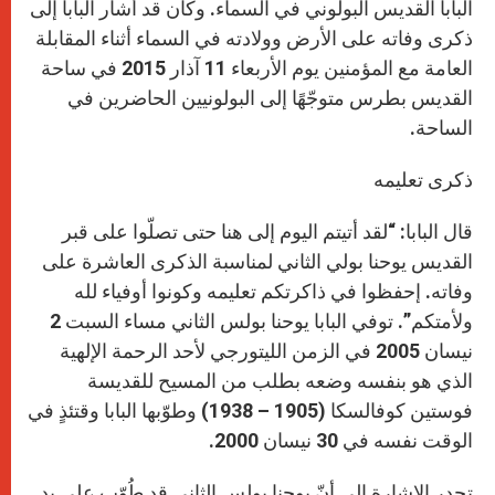
البابا القديس البولوني في السماء. وكان قد أشار البابا إلى
ذكرى وفاته على الأرض وولادته في السماء أثناء المقابلة
العامة مع المؤمنين يوم الأربعاء 11 آذار 2015 في ساحة
القديس بطرس متوجّهًا إلى البولونيين الحاضرين في
الساحة.
ذكرى تعليمه
قال البابا: “لقد أتيتم اليوم إلى هنا حتى تصلّوا على قبر
القديس يوحنا بولي الثاني لمناسبة الذكرى العاشرة على
وفاته. إحفظوا في ذاكرتكم تعليمه وكونوا أوفياء لله
ولأمتكم”. توفي البابا يوحنا بولس الثاني مساء السبت 2
نيسان 2005 في الزمن الليتورجي لأحد الرحمة الإلهية
الذي هو بنفسه وضعه بطلب من المسيح للقديسة
فوستين كوفالسكا (1905 – 1938) وطوّبها البابا وقتئذٍ في
الوقت نفسه في 30 نيسان 2000.
تجدر الإشارة إلى أنّ يوحنا بولس الثاني قد طُوّب على يد