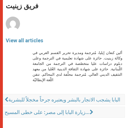
p
g
o
r
فريق زينيت
p
e
k
r
View all articles
ألين كنعان إيليا، مُترجمة ومديرة تحرير القسم العربي في
وكالة زينيت. حائزة على شهادة تعليمية في الترجمة وعلى
دبلوم دراسات عليا متخصّصة في الترجمة من الجامعة
اللّبنانية. حائزة على شهادة الثقافة الدينية العُليا من معهد
التثقيف الديني العالي. مُترجمة محلَّفة لدى المحاكم. تتقن
اللّغة الإيطاليّة
البابا يشجب الاتجار بالبشر ويعتبره جرحاً مخجلاً للبشرية
زيارة البابا إلى مصر: على خطى المسيح...