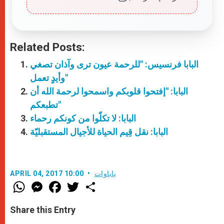
Related Posts:
البابا فرنسيس: "للرحمة عيون ترى وآذان تصغي
وأيدٍ تعمل"
البابا: "إفتحوا قلوبكم واسمحوا لرحمة الله أن
تطبعكم"
البابا: لا تكلّوا من كونكم رحماء
البابا: نقل قِيم الحياة للأجيال المستقبليّة
باباوات
APRIL 04, 2017 10:00
W
M
F
T
S
h
e
a
w
h
a
s
c
i
a
t
s
e
t
r
Share this Entry
s
e
b
t
e
A
n
o
e