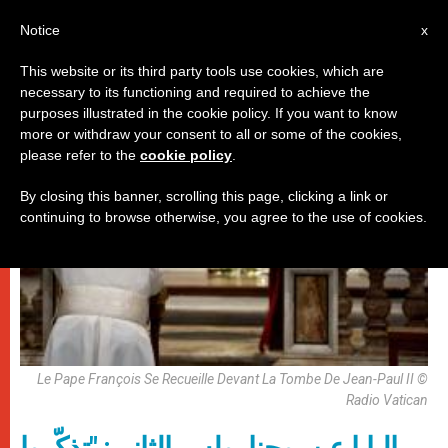
AR
Notice
x
This website or its third party tools use cookies, which are
necessary to its functioning and required to achieve the
باباوات
purposes illustrated in the cookie policy. If you want to know
more or withdraw your consent to all or some of the cookies,
please refer to the
cookie policy
.
By closing this banner, scrolling this page, clicking a link or
continuing to browse otherwise, you agree to the use of cookies.
Le Pape François Se Recueille Devant La Tombe De Jean-Paul II ©
Radio Vatican
البابا عن يوحنا بولس الثاني: "تذكّروا