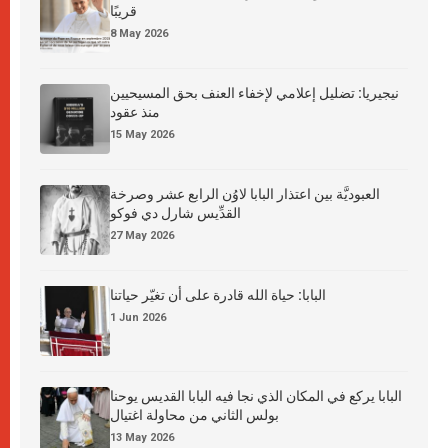
قريبًا
8 May 2026
نيجيريا: تضليل إعلامي لإخفاء العنف بحق المسيحيين
منذ عقود
15 May 2026
العبوديَّة بين اعتذار البابا لاوُن الرابع عشر وصرخة
القدِّيس شارل دي فوكو
27 May 2026
البابا: حياة الله قادرة على أن تغيّر حياتنا
1 Jun 2026
البابا يركع في المكان الذي نجا فيه البابا القديس يوحنا
بولس الثاني من محاولة اغتيال
13 May 2026