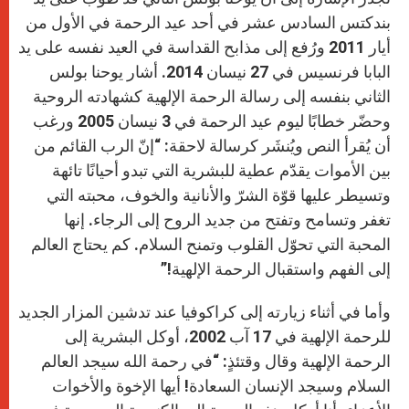
بندكتس السادس عشر في أحد عيد الرحمة في الأول من
أيار 2011 ورُفع إلى مذابح القداسة في العيد نفسه على يد
البابا فرنسيس في 27 نيسان 2014. أشار يوحنا بولس
الثاني بنفسه إلى رسالة الرحمة الإلهية كشهادته الروحية
وحضّر خطابًا ليوم عيد الرحمة في 3 نيسان 2005 ورغب
أن يُقرأ النص ويُنشَر كرسالة لاحقة: “إنّ الرب القائم من
بين الأموات يقدّم عطية للبشرية التي تبدو أحيانًا تائهة
وتسيطر عليها قوّة الشرّ والأنانية والخوف، محبته التي
تغفر وتسامح وتفتح من جديد الروح إلى الرجاء. إنها
المحبة التي تحوّل القلوب وتمنح السلام. كم يحتاج العالم
إلى الفهم واستقبال الرحمة الإلهية!”
وأما في أثناء زيارته إلى كراكوفيا عند تدشين المزار الجديد
للرحمة الإلهية في 17 آب 2002، أوكل البشرية إلى
الرحمة الإلهية وقال وقتئذٍ: “في رحمة الله سيجد العالم
السلام وسيجد الإنسان السعادة! أيها الإخوة والأخوات