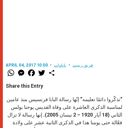
فريق زينيت
باباوات
APRIL 04, 2017 10:00
W
M
F
T
S
h
e
a
w
h
a
s
c
i
a
t
s
e
t
r
Share this Entry
s
e
b
t
e
A
n
o
e
p
g
o
r
“تذكّروا دائمًا تعليمه” إنّها رسالة البابا فرنسيس منذ عامين
p
e
k
r
لمناسبة الذكرى العاشرة على وفاة القديس يوحنا بولس
الثاني (18 أيار 1920 – 2 نيسان 2005). إنها رسالة لا تزال
فعّالة حتى يومنا هذا في الذكرى الثانية عشر على ولادة