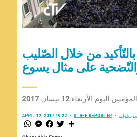
ُّ بالتّأكيد من خلال الصّليب
التّضحية على مثال يسوع
اليوم الأربعاء 12 نيسان 2017
ة
,
باباوات
STAFF REPORTER
APRIL 12, 2017 19:22
W
M
F
T
S
h
e
a
w
h
a
s
c
i
a
t
s
e
t
r