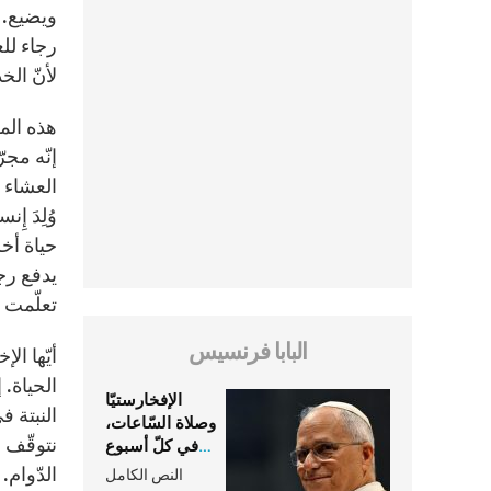
ويضيع. 
رجاء للع
لأنّ الخ
هذه المح
إنّه مجر
العشاء الأ
حياة أخر
يدفع رجا
تعلّمت ا
البابا فرنسيس
أيّها ال
الحياة. 
الإفخارستيّا
النبتة ف
وصلاة السّاعات،
نتوقّف أ
في كلّ أسبوع
وكلّ يوم، هما
الدّوام
النص الكامل