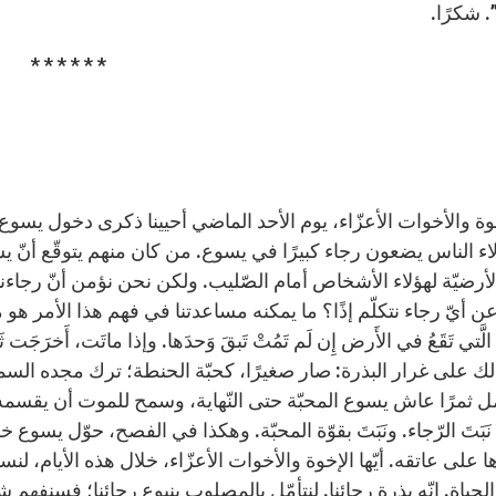
 شكرًا.
* * * * * *
إخوة والأخوات الأعزّاء، يوم الأحد الماضي أحيينا ذكرى دخول يسوع
ء الناس يضعون رجاء كبيرًا في يسوع. من كان منهم يتوقّع أنّ يسو
لأرضيّة لهؤلاء الأشخاص أمام الصّليب. ولكن نحن نؤمن أنّ رجاءن
عن أيّ رجاء نتكلّم إذًا؟ ما يمكنه مساعدتنا في فهم هذا الأمر هو ما
 الَّتي تَقَعُ في الأَرض إِن لَم تَمُتْ تَبقَ وَحدَها. وإذا ماتَت، أَخرَج
 على غرار البذرة: صار صغيرًا، كحبّة الحنطة؛ ترك مجده السماوي
ل ثمرًا عاش يسوع المحبّة حتى النّهاية، وسمح للموت أن يق
نَبَتَ الرّجاء. ونَبَتَ بقوّة المحبّة. وهكذا في الفصح، حوّل يسوع 
اها على عاتقه. أيّها الإخوة والأخوات الأعزّاء، خلال هذه الأيام،
الحياة. إنّه بذرة رجائنا. لنتأمّل بالمصلوب ينبوع رجائنا؛ فسنفهم شي