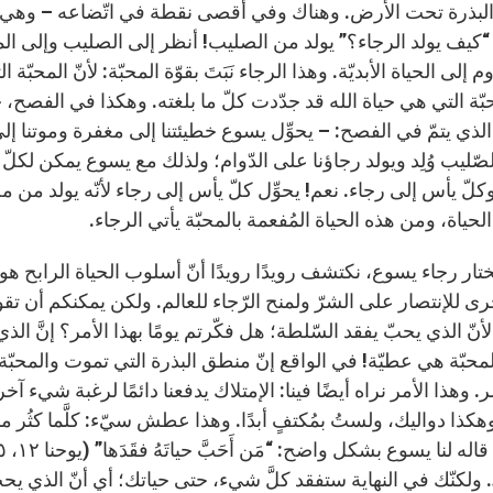
لبذرة تحت الأرض. وهناك وفي أقصى نقطة في اتّضاعه – وهي النقط
 “كيف يولد الرجاء؟” يولد من الصليب! أنظر إلى الصليب وإلى ال
محبّة التي هي حياة الله قد جدّدت كلّ ما بلغته. وهكذا في الفصح، 
الذي يتمّ في الفصح: – يحوِّل يسوع خطيئتنا إلى مغفرة وموتنا إلى
ّليب وُلِد ويولد رجاؤنا على الدّوام؛ ولذلك مع يسوع يمكن لكلّ
وكلّ يأس إلى رجاء. نعم! يحوِّل كلّ يأس إلى رجاء لأنّه يولد م
حياة، ومن هذه الحياة المُفعمة بالمحبّة يأتي الرجاء.
تار رجاء يسوع، نكتشف رويدًا رويدًا أنّ أسلوب الحياة الرابح ه
 للإنتصار على الشرّ ولمنح الرّجاء للعالم. ولكن يمكنكم أن تقولو
نّ الذي يحبّ يفقد السّلطة؛ هل فكّرتم يومًا بهذا الأمر؟ إنَّ الذ
لمحبّة هي عطيّة! في الواقع إنّ منطق البذرة التي تموت والمحبّ
مر. وهذا الأمر نراه أيضًا فينا: الإمتلاك يدفعنا دائمًا لرغبة شيء
هكذا دواليك، ولستُ بمُكتفٍ أبدًا. وهذا عطش سيّء: كلَّما كثُر ما ل
 ولكنّك في النهاية ستفقد كلَّ شيء، حتى حياتك؛ أي أنّ الذي ي