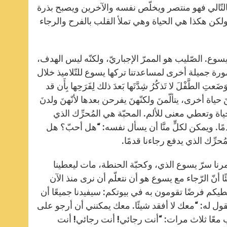
لتّالي فهو منتصر ويخلّص نفسه والآخرين ويصبح بذرة
 ولكن هكذا هي الحياة وهي تملأ القلب بالفرح والرجاء
 يسوع. الصّليب هو الممرّ الإجباريّ، ولكنّه ليس الهدف،
 صورة جميلة أخرى لمساعدتنا تركها يسوع للتّلاميذ خلال
عتِ الطَّفْلَ لا تَذكُرُ شِدَّتَها بَعدَ ذلك لِفَرَحِها بِأَن قد
قوم به الأمّهات: تعطينَ حياة أخرى، يتألّمنَ ولكنّهنَ يفرحن بعدها لأنّهنَ ولدنَ
حياة وتعطي معنى للألم. المحبّة هي المُحرِّك الذي
دمًا. ويمكن لكلٍّ منَّا أن يسأل نفسه: “هل أحبّ؟ هل
ُحرِّك الذي يدفع رجاءنا قدمًا.
 يغمرنا سرّ يسوع الذي، وكحبّة الحنطة، مات ليعطينا
ًا أنّ الرّجاء مع يسوع هو أن نتعلّم أن نرى منذ الآن
طيكم فرضًا تقومون به في بيوتكم: سيفيدنا جميعًا أن
قول له: “معك لا أفقد شيئًا. معك يمكنني أن أرجو على
ب معًا ثلاث مرات: “أنت رجائي! أنت رجائي! أنت