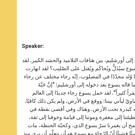
Speaker:
 إلى أورشليم، بين هتافات التلاميذ والحشد الكبير. لقد
ع سيُذَلُّ ويُحاكَم ويُقتل على الصّليب؟ لقد انهارت
ا وُلد مجدّدًا في المصلوب، إنّه رجاء مختلف عن رجاء
 قاله يسوع بعد دخوله إلى أورشليم: “إنَّ حَبَّةَ
َت ثَمَراً كثيراً”. لقد حمل يسوع رجاء جديدًا إلى العالم
ّ ليأتي بيننا: ووقع في الأرض. ولم يكن ذلك كافيًا.
سمه كبذرة تحت الأرض. وهناك وفي أقصى نقطة في
خطيئتنا إلى مغفرة وموتنا إلى قيامة وخوفنا إلى ثقة،
 لنسمح أن يغمرنا سرّ يسوع الذي، وكحبّة الحنطة، مات
ئًا فشيئًا أنّ الرّجاء مع يسوع هو أن نتعلّم أن نرى منذ