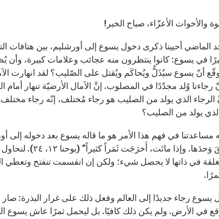
إخوة والأخوات الأعزّاء، صباح الخير!
حد الماضي أحيينا ذكرى دخول يسوع إلى أورشليم، بين هتافات التل
رًا في يسوع: كانوا ينتظرون منه عجائب وعلامات كبيرة، وأن يُظهر
قّع أنّ يسوع سيُذَلُّ ويُحاكَم ويُقتل على الصّليب؟ لقد انهارت ا
 رجاءنا وُلد مجدّدًا في المصلوب. إنَّ الآمال الأرضيّة تنهار أما
نَّ الرجاء الذي يولد من الصليب هو رجاء مُختلف، إنّه رجاء مختلف 
الذي يولد من الصليب؟
 مساعدتنا في فهم هذا الأمر هو ما قاله يسوع بعد دخوله إلى أورشليم: “إن
تَمُتْ تَبقَ وَحدَها. 
غلقة في ذاتها لا يحصل شيء؛ ولكن إن انقسمت تنفتح وتعطي الحيا
رًا.
يسوع رجاء جديدًا إلى العالم وفعل ذلك على غرار البذرة: صار صغ
ووقع في الأرض. ولم يكن ذلك كافيًا. بل ليحمل ثمرًا عاش يسوع ا