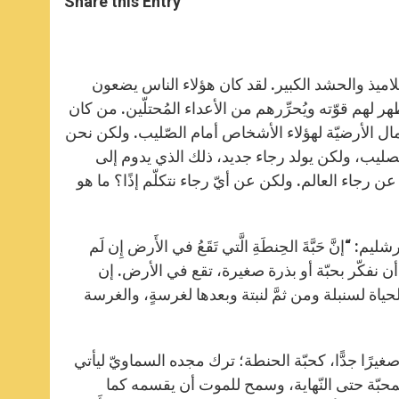
Share this Entry
s
e
b
t
e
A
n
o
e
p
g
o
r
p
e
k
r
اميذ والحشد الكبير. لقد كان هؤلاء الناس يضعون
 لهم قوّته ويُحرِّرهم من الأعداء المُحتلّين. من كان
لآمال الأرضيّة لهؤلاء الأشخاص أمام الصّليب. ولكن نحن
م الصليب، ولكن يولد رجاء جديد، ذلك الذي يدوم إلى
عن رجاء العالم. ولكن عن أيّ رجاء نتكلّم إذًا؟ ما هو
َّ حَبَّةَ الحِنطَةِ الَّتي تَقَعُ في الأَرض إِن لَم
وإذا ماتَت، أَخرَجَت ثَمَراً كثيراً” (يوحنا ۱٢، ٢٤). لنحاول أن نفكّر بحبّة أو بذرة صغيرة، تقع في الأرض. إن
ة لسنبلة ومن ثمَّ لنبتة وبعدها لغرسةٍ، والغرسة
يرًا جدًّا، كحبّة الحنطة؛ ترك مجده السماويّ ليأتي
لمحبّة حتى النّهاية، وسمح للموت أن يقسمه كما