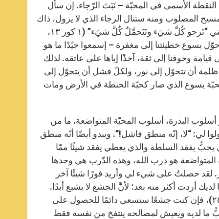
ة الأسمى في المحبّة – نَبَتَ الرّجاء. إن سأَل
مسيح المصلوب ومنه ستنال الرجاء الذي لا يزول، ذاك
الذي يدوم إلى الحياة الأبديّة. وهذا الرجاء نَبَتَ بقوّة المحبّة: لأنّ المحبّة التي “تَرجو كُلَّ شيَء وتَتَحمَّلُ كُلَّ شيَء” (۱ كور ۱۳،
حوّل يسوع خطيئتنا إلى مغفرة – إسمعوا جيّدًا ما هو
 قيامة وخوفنا إلى ثقة، آخذًا إياها على عاتقه. لذلك
 ظلمة أن تتحوّل إلى نور، ولكلّ فشل أن يتحوّل إلى
ن محبّة يسوع الذي صار كحبّة الحنطة في الأرض ومات
و أسلوب البذرة، أسلوب المحبّة المتواضعة. ما من
ا لي: “لا، إنّه منطق فاشل!”. ويبدو أيضًا أنّه منطق
ي يحبُّ يفقد السلطة والذي يعطي يفقد شيئًا ممّا
ة المتواضعة هو درب الله، وهذه الدّرب هي وحدها
 آخر. لقد حصلتُ على شيء لي وأريد فورًا شيئًا آخر
ديك أردت أكثر منه بعد؛ لأنَّ الجشع لا يشبع أبدًا.
وهذا ما قاله لنا يسوع بشكل واضح: “مَن أَحَبَّ حياتَهُ فقَدَها” (يوحنا ۱٢، ٢٥)، فإن كنت جشعًا ستسعى دائمًا للحصول على
حبُّ ما لديه ويعيش لمصالحه ينتفخ من نفسه فقط