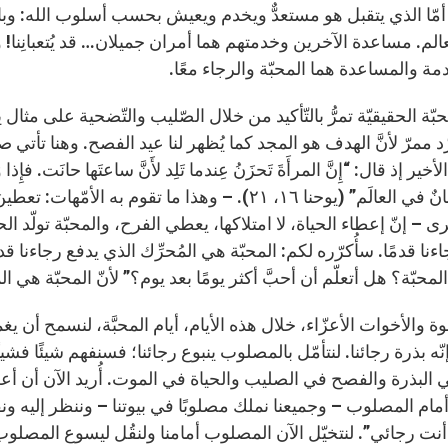
أمّا الذي يتقبل هو مستعدٌّ ويخدم ويعيش بحسب أسلوب الله: وبا
الم. مساعدة الآخرين وخدمتهم هما أمران جميلان… قد يُتعبانِنا!
دمة والمساعدة هما المحبّة والرجاء معًا.
بّة الحقيقيّة تمرُّ بالتّأكيد من خلال الصّليب والتّضحية على مثال
ّد ممرّ لأنَّ الهدف هو المجد كما يُظهر لنا عيد الفصح. وهنا تأتي
خير إذ قال: “إِنَّ المرأَةَ تَحزَنُ عِندما تَلِد لأَنَّ ساعتَها حانَت. فإِذا وَضَ
وُلِدَ إِنسانٌ في العالَم” (يوحنا ۱٦، ٢۱). – وهذا ما ت
ى – إنّ إعطاء الحياة، لا امتلاكها، يعطي الفرح، والمحبّة تولّد ال
ءنا قدمًا. سأُكرّره لكم: المحبّة هي المُحرِّك الذي يدفع رجاءنا ق
لمحبّة؟ هل أتعلّم أن أحبَّ أكثر يومًا بعد يوم؟” لأنّ المحبّة هي الم
إخوة والأخوات الأعزّاء، خلال هذه الأيام، أيام المحبَّة، لنسمح أن
إنّه بذرة رجائنا. لنتأمّل بالمصلوب ينبوع رجائنا؛ فسنفهم شيئًا فشيئ
ي البذرة والفصح في الصليب والحياة في الموت. أُريد الآن أن أع
مام المصلوب – وجميعنا نملك مصلوبًا في بيوتنا – وننظر إليه ون
. أنت رجائي”. لنتخيّل الآن المصلوب أمامنا ولنقُل ليسوع المصلو