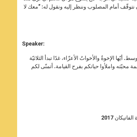
 نتوقّف أمام المصلوب وننظر إليه ونقول له: “معك لا
Speaker:
ط. أيّها الإخوةُ والأخواتُ الأعزّاء، غدًا تبدأ الثلاثيّة
 محبّته واملأوا حياتكم بفرح القيامة. أتمنّى لكم
تيكان 2017