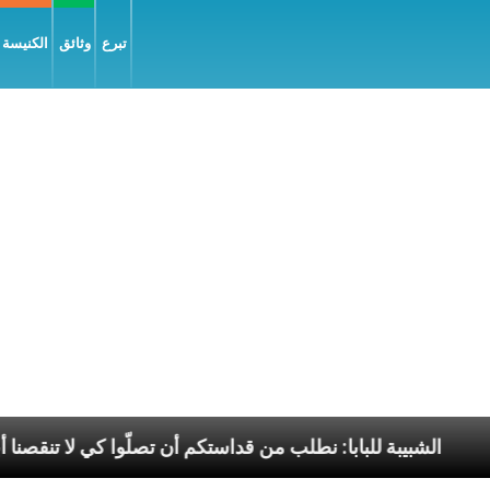
تبرع
وثائق
الكنيسة و
نجيل السّلام
الشبيبة للبابا: نطلب من قداستكم أن تصلّ