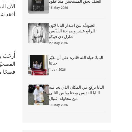
العنف بحق المسيحيين منذ عقود
الآن ال
15 May 2026
أفقد شيئ
العبوديَّة بين اعتذار البابا لاوُن
الرابع عشر وصرخة القدِّيس
شارل دي فوكو
27 May 2026
أُرحّبُ ب
البابا: حياة الله قادرة على أن تغيّر
حياتنا
الفصحيّة
1 Jun 2026
فصحًا مج
البابا يركع في المكان الذي نجا فيه
البابا القديس يوحنا بولس الثاني
من محاولة اغتيال
13 May 2026