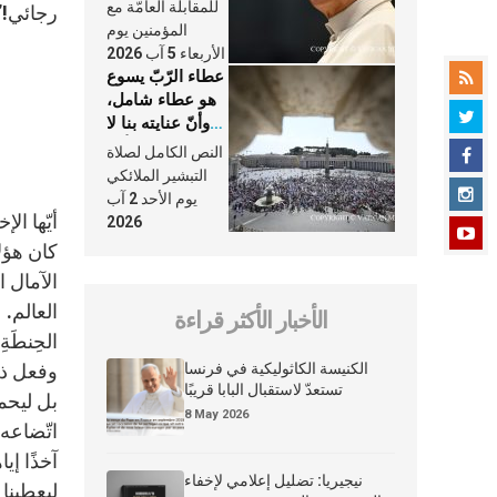
النَّفَس في حياة
للمقابلة العامّة مع
رجائي!”.
الكنيسة
المؤمنين يوم
الأربعاء 5 آب 2026
عطاء الرّبّ يسوع
هو عطاء شامل،
وأنّ عنايته بنا لا
تغيب عنّا أبدًا
النص الكامل لصلاة
التبشير الملائكي
يوم الأحد 2 آب
أيّها ال
2026
كان هؤلا
الآمال ا
العالم. 
الأخبار الأكثر قراءة
الحِنطَةِ
الكنيسة الكاثوليكية في فرنسا
وفعل ذلك
تستعدّ لاستقبال البابا قريبًا
بل ليحم
8 May 2026
اتّضاعه 
آخذًا إي
نيجيريا: تضليل إعلامي لإخفاء
ليعطينا 