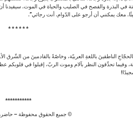
نبتة في البذرة والفصح في الصليب والحياة في الموت. سيفيدنا أن
ًا. معك يمكنني أن أرجو على الدّوام. أنت رجائي”.
* * * * * *
الحجّاجِ الناطقينَ باللغةِ العربيّة، وخاصّةً بالقادمينَ من الشّرق الأوس
، وفيما تحدِّقون النظر بآلام وموت الربّ، إقبلوا في قلوبكم عظمة
يدًا!
***********
© جميع الحقوق محفوظة – حاضرة الفا