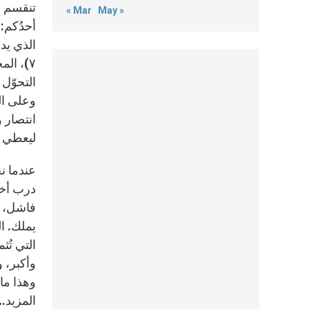
تنقسم ا
« Mar
May »
أحدُكم:
٧)، ال
التحوّل 
وعلى الص
انتصار 
ليعطي ال
عندما نخ
درب أخرى
فاشل، لأ
يملك. ا
التي تُث
وأكبر، و
المزيد…