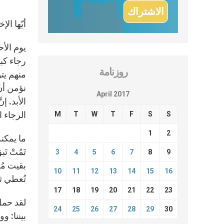
أيّها ال
يوم الأ
رجاء كبي
روزنامة
منهم يتو
نؤمن أنّ
April 2017
الأبد. إ
الرجاء 
M
T
W
T
F
S
S
1
2
ما يمكنه
3
4
5
6
7
8
9
بقيت مُ
10
11
12
13
14
15
16
تُعطي ثم
17
18
19
20
21
22
23
لقد حمل 
24
25
26
27
28
29
30
بيننا: 