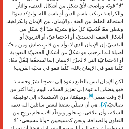
“لا” قويّة وواضحة لأيّ شكلٍ من أشكالِ العنف، والثأرِ
والكراهية يرتكب باسم الدين أو باسم الله. ولنؤكد سويّا
استحالة الخلط بين العنفِ والإيمان، بين الإيمان والكراهية.
ولنعلن معًا قُدُسيّةَ كلّ حياةٍ بشريّة ضدّ أيّ شكلٍ من
أشكال العنف الجسديّ، أو الاجتماعيّ، أو التربويّ أو
النفسيّ. إن الإيمان الذي لا يولَد من قلبٍ صادق ومن محبّة
أصيلة لله الرحيم، هو شكلٌ من أشكالِ العضويّة التعودية
أو الاجتماعيّة التي لا تُحرِّرُ الانسانَ إنما تًسحَقُه! لِنَقُلْ معًا:
كلّما ننمو في الإيمان بالله، كلّما ننمو في محبّة القريب!
لكن الإيمان ليس بالطبع دعوة إلى فضح الشرّ وحسب؛
فهو يتضمّن الدعوة إلى تعزيز السلام، اليوم ربّما أكثر من
[6]
أيّ وقت مضى
. ومهمّتنا، دون الاستسلام إلى توفيقيّة
تصالحيّة
[7]
، هي أن نصلّي بعضنا لبعض سائلين الله نعمة
السلام، وأن نتلاقى، ونتحاور ونوطّد الانسجام بروحٍ من
التعاون والصداقة. ونحن كمسيحيين –وأنا مسيحي- “لا
نستطيع أن ندعو الله أبا لجميع البشر إذا رفضنا أن نسلك