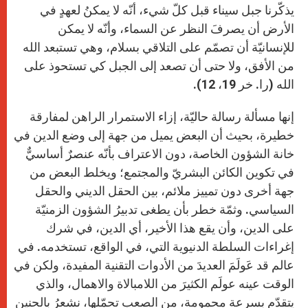
يذكّرنا جبل سيناء قبل كلّ شيء، أنّه لا يمكنُ لعهدٍ في
الأرض أن يصرفَ النظر عن السماء، وأنّه لا يمكن
للإنسانيّة أن تصمّم على التلاقي بسلام، وهي تستبعد الله
من الأفق، ولا حتى أن تصعد إلى الجبل كي تستحوذ على
الله (را. خر 19، 12).
إنها مسألة رسالة حاليّة، إزاء الاستمرار الراهن لمفارقة
خطيرة، بحيث أن البعض يميل من جهة إلى وضع الدين في
خانة الشؤون الخاصة، دون الاعتراف بأنّه عنصرٌ أساسيٌّ
في تكوين الكائن البشريّ والمجتمع؛ ويخلط البعض من
جهة أخرى دون تمييز ملائم، بين الحقل الديني والحقل
السياسي. وثمّة خطر بأن يطغى تدبيرُ الشؤون الزمنيّة
على الدين، وأن يقع هذا الأخير، أي الدين، في شرك
إغراءات السلطة الدنيوية التي، في الواقع، تستخدمه. في
عالم قد عَولَمَ العديدَ من الأدوات التقنية المفيدة، ولكن في
الوقت عينه عولَم الكثيرَ من اللامبالاة والاهمال، والذي
يتقدّم بسرعة محمومة، من الصعب تحمّلها، نشعرُ بالحنين