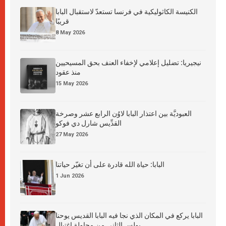
الكنيسة الكاثوليكية في فرنسا تستعدّ لاستقبال البابا
قريبًا
8 May 2026
نيجيريا: تضليل إعلامي لإخفاء العنف بحق المسيحيين
منذ عقود
15 May 2026
العبوديَّة بين اعتذار البابا لاوُن الرابع عشر وصرخة
القدِّيس شارل دي فوكو
27 May 2026
البابا: حياة الله قادرة على أن تغيّر حياتنا
1 Jun 2026
البابا يركع في المكان الذي نجا فيه البابا القديس يوحنا
بولس الثاني من محاولة اغتيال