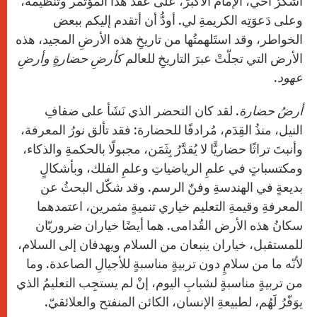
أشكرُ أخي، الإمامَ الأكبرَ، على عقد هذا المؤتمر وتنظيمه،
وعلى دَعوَتِه الكريمةِ لي. أودُّ أن أتقدم إليكم ببعض
الخواطر، وقد استَلهمتُها من تاريخِ هذه الأرضِ المجيد، هذه
الأرض التي تجلّتْ عبرَ التاريخِ للعالم
كأرضِ حضارةٍ وأرضِ
عهود
.
أرضُ حضارة
. لقد كان التحضر الذي نَشَأ على ضفافِ
النيل، منذُ القِدَم، مُرادفًا للحضارة: فقد تألق نورُ المعرفة،
وأنبتَ تراثًا حضاريًّا لا يُقدَّرُ بِثَمَن، مجبولًا بالحكمةِ والذكاء،
ومكتسباتٍ في علمِ الرياضياتِ وعلمِ الفلك، وبأشكالٍ
بديعةٍ في الهندسةِ وفنّ الرسم. وقد شكّل البحثُ عن
المعرفةِ وقيمةِ التعليم خياري تنميةٍ مثمرين، اعتمدهما
سكانُ هذه الأرض القُدامى. هما أيضًا خياران ضروريّان
للمستقبل، خياران ينبعان من السلام ويهدفان إلى السلام،
لأنّه ما من سلامٍ دون تربيةٍ مناسبةٍ للأجيالِ الصاعدة. وما
من تربيةٍ مناسبةٍ لشبابِ اليوم، إنْ لم يستجِب التعليمُ الذي
يوَفّرُ لَهُم، لطبيعةِ الإنسان، الكائن المنفتح والعلائقيّ.