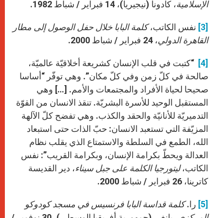
الإسلامية
، كادونا (نيجيريا)، 14 فبراير / شباط 1982.
[3]
نفس الكاتب،
كلمة البابا خلال حفل الوصول إلى مطار
القاهرة الدولي
، 24 فبراير / شباط 2000.
[4]
“كتبت في قلب الإنسان كشريعة أخلاقيّة عالميّة،
صالحة في كلّ زمن وفي كلّ مكان”. وهي توفّر “أساسا
صحيحا لحياة الأفراد والمجتمعات والأمم. […] وهي
المستقبل الوحيد للأسرة البشريّة. تنقذ الانسان من القوّة
التدميريّة للأنانيّة والحقد والكذب. وهي تفضح كلّ الآلهة
المزيّفة التي تستعبد الانسان: حبّ الذات حتى استبعاد
الله، الطمع في السلطة والاستمتاع الذي يقلب نظام
العدالة ويحطّ بكرامة الإنسان، وبكرامة القريب”: نفس
الكاتب،
ليتورجيا
الكلمة على جبل سيناء
، دير القديسة
كاترينا، 26 فبراير / شباط 2000.
[5]
را.
كلمة قداسة البابا فرنسيس في مسجد كودوكو
المركزي
، بانغي (جمهورية أفريقيا الوسطى)، 30 نوفمبر /