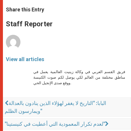
a
s
c
i
a
t
s
e
t
r
Share this Entry
s
e
b
t
e
A
n
o
e
p
g
o
r
Staff Reporter
p
e
k
r
View all articles
فريق القسم العربي في وكالة زينيت العالمية يعمل في
مناطق مختلفة من العالم لكي يوصل لكم صوت الكنيسة
ووقع صدى الإنجيل الحي.
البابا: "التاريخ لا يغفر لهؤلاء الذين ينادون بالعدالة
ويمارسون الظلم"
"لعدم تكرار المعمودية التي أعطيت في كنيستينا"