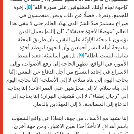
كإخوة تجاه أولئك المخلوقين على صورة الله”
[8]
. إخوة
للجميع. ونعرف فضلًا عن ذلك، ونحن منغمسون في
صراع مستمرّ ضدّ الشرّ الذي يهدّد العالم حتى لا يبقى هذا
العالم “موضِعًا لأخوّة حقيقيّة”، “أن [الله] يحمل الذين
يؤمنون بالمحبّة الإلهيّة على اليقين، بأن طريقَ المحبّة
مفتوحةٌ أمام البشر أجمعين وأن الجهود لتوطيد أخوّة
شاملة ليست باطلة”
[9]
. بل هي أساسيّة: فعند أبسط
الأمور، في الواقع، تظهر الحاجة إلى رفع الأصوات، وإلى
الاسراع في إعادة التسلّح من أجل الدفاع عن النفس: إنّنا
بحاجة اليوم إلى بناة سلام، لا إلى الأسلحة؛ إنّنا بحاجة اليوم
إلى بناة سلام، لا إلى محرّضين على الصراعات؛ إننا بحاجة
إلى “رجال إطفاء”، لا إلى مُشعِلي النيران؛ إننا بحاجة إلى
الدعاةِ إلى المصالحة، لا إلى المهدّدين بالدمار.
إننا نشهد مع الأسف، من جهة، ابتعادًا عن واقع الشعوب
باسم أهدافٍ لا تأخذُ أحدًا بعين الاعتبار، ومن جهة أخرى،