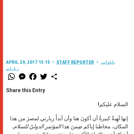
باباوات
,
STAFF REPORTER
APRIL 29, 2017 13:15
زيارات
W
M
F
T
S
h
e
a
w
h
a
s
c
i
a
t
s
e
t
r
Share this Entry
s
e
b
t
e
A
n
o
e
p
g
o
r
السلام عليكم!
p
e
k
r
إنها لَهِبةٌ كبيرةٌ أن أكونَ هنا وأن أبدأَ زيارتي لمصرَ من هذا
المكان، مخاطبا إياكم ضِمنَ هذا
المؤتمرِ الدوليّ للسلام
.