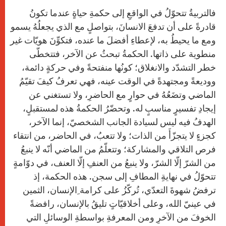
فالتربيةُ تتحوّلُ في الواقعِ إلى حكمةِ حياةٍ عندما تكونُ
قادرةً على أن تدفعَ الانسانَ، بتواصلٍ مع الذي يجعلُهُ يسمو
ومع ما يحيطُ به، لإعطاءِ أفضلَ ما عنده، فتكوِّنَ هويّات غير
منطوية على ذاتها. الحكمةُ تبحثُ عن الآخر، فتتخطّى
خطر التشدّد والانغلاق؛ كونُها منفتحةً وفي حركةٍ دائمة،
ووديعةً ومجتهدةً في الوقت عينه، فهي تعرفُ كيفَ تقيّمُ
الماضي وتضَعُهُ في حوارٍ مع الحاضرِ، ولا تستغني عن
إيجادِ تفسيرٍ مناسبٍ له. وتحضّرُ الحكمةُ هذه لمستقبلٍ،
الهدفُ فيه ليس لسيادة الجانب الشخصيّ، إنما الآخر،
كجزءٍ لا يتجزّأَ من الذات؛ ولا تتعبُ، في الحاضر، من انتقاء
فرص التلاقي والمشاركة؛ وتتعلّمُ من الماضي أنّه لا ينبعُ
من الشرّ إلّا الشرّ، ولا ينبعُ من العنفِ إلّا العنف، في دوّامةٍ
تتحوّلُ في نهايةِ المطافِ إلى سجن. هذه الحكمة، إذ
ترفضُ شهوةَ التعدّي، تُركّزُ على كرامة ِالإنسان، الثمين
في عينيّ الله، وعلى أخلاقيّاتٍ تليقُ بالإنسان، رافضةً
الخوفَ من الآخرِ ومن المعرفةِ بواسطةِ الوسائلِ التي