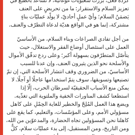
كردّة فعل، برزت شعبويّات غوغائيّة، لا تساعد بالطبع في
تعزيز السلام والاستقرار: ما من تحريضٍ على العنف
يَضمَنُ السلام؛ وأيّ عملٍ أحاديّ، لا يولّد عمليّات بناءٍ
مشتركة، إنما هو في الواقع هديّة لدعاة التطرّف والعنف.
من أجل تفادي الصراعات وبناء السلام، من الأساسيّ
العمل على استئصال أوضاع الفقر والاستغلال، حيث
يتأصّل المتطرّفون بسهولة أكبر؛ وعلى ردع تدفّق الأموال
والأسلحة نحو الذين يثيرون العنف. وإن عدنا للسبب
الأساسيّ، من الضروري وقف انتشار الأسلحة التي، إن تمّ
تصنيعها وتسويقها، سوف يتمّ استخدامها عاجلًا أو آجلًا. لا
يمكن منع الأسباب الحقيقيّة لسرطان الحرب، إلّا إذا
استطعنا كشف المناورات الخفية والملتوية التي تغذّيه.
ويضع هذا العمل المُلِحّ والخطير للغاية الحِمْلِ على كاهل
مسؤولي الأمم، وعلى المؤسّسات، والتعليم، كما يقع على
كاهلنا نحن المسؤولين تجاه الحضارة، والمدعوّين من الله،
ومن التاريخ، ومن المستقبل، إلى بدء عمليّات سلام، كلٌّ