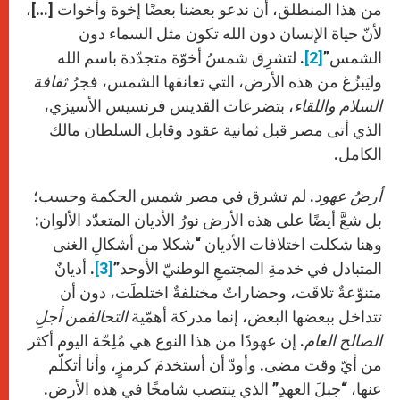
من هذا المنطلق، أن ندعو بعضنا بعضًا إخوة وأخوات […]،
لأنّ حياة الإنسان دون الله تكون مثل السماء دون
الشمس”‎
[2]
. لتشرِق شمسُ أخوّة متجدّدة باسم الله
وليَبزُغ من هذه الأرض، التي تعانقها الشمس، فجرُ
ثقافة
السلام واللقاء
، بتضرعات القديس فرنسيس الأسيزي،
الذي أتى مصر قبل ثمانية عقود وقابل السلطان مالك
الكامل.
أرضُ عهود
. لم تشرق في مصر شمس الحكمة وحسب؛
بل شعَّ أيضًا على هذه الأرض نورُ الأديان المتعدّد الألوان:
وهنا شكلت اختلافات الأديان “شكلا من أشكالِ الغنى
المتبادل في خدمةِ المجتمعِ الوطنيّ الأوحد”
[3]
. أديانٌ
متنوّعةٌ تلاقَت، وحضاراتٌ مختلفةٌ اختلطَت، دون أن
تتداخل ببعضها البعض، إنما مدركة أهمّية
التحالفمن أجلِ
الصالح العام
. إن عهودًا من هذا النوع هي مُلِحّة اليوم أكثر
من أيّ وقت مضى. وأودّ أن أستخدمَ كرمزٍ، وأنا أتكلّم
عنها، “جبلَ العهدِ” الذي ينتصب شامخًا في هذه الأرض.