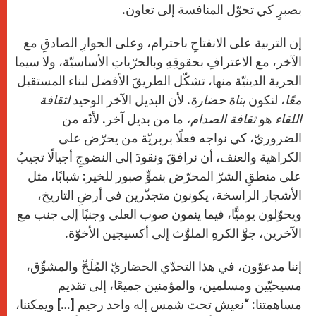
بصبرٍ كي تحوّل المنافسة إلى تعاون.
إن التربية على الانفتاحِ باحترام، وعلى الحوارِ الصادقِ مع
الآخر، مع الاعترافِ بحقوقِهِ وبالحرّياتِ الأساسيّة، ولا سيما
الحرية الدينيّة منها، تشكّل الطريقَ الأفضل لبناء المستقبل
معًا
، لنكون
بناة حضارة
. لأن البديل الآخر الوحيد
لثقافة
اللقاء
هو
ثقافة الصدام،
ما من بديل آخر. لأنّه من
الضروريّ، كي نواجه فعلًا بربريّة من يحرّض على
الكراهية والعنف، أن نرافقَ ونقودَ إلى النضوجِ أجيالًا تجيبُ
على منطقِ الشرّ المحرّض بنموٍّ صبور للخير: شبابًا، مثل
الأشجار الراسخة، يكونون متجذّرين في أرضِ التاريخ،
ويحوّلون يوميًّا، فيما ينمون صوب العلي وجنبًا إلى جنب مع
الآخرين، جوَّ الكرهِ الملوَّث إلى أكسيجين الأخوّة.
إننا مدعوّون، في هذا التحدّي الحضاريّ المُلَحِّ والمشوِّق،
مسيحيّين ومسلمين، والمؤمنين جميعًا، إلى تقديم
مساهمتنا: “نعيش تحت شمس إله واحد رحيم […] ويمكننا،