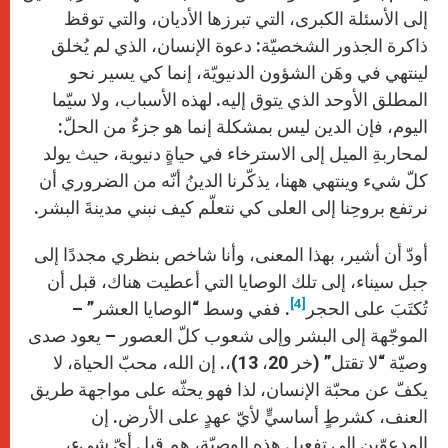
إلى الأسئلة الكبرى، التي تبرزها الأديان، والتي توقظ
ذاكرة الجذور الشخصيّة: دعوة الإنسان، الذي لم يُخلق
لينتهي في وهَن الشؤون الدنيويّة، إنما كي يسير نحو
المطلق الأوحد الذي يتوق إليه. لهذه الأسباب، ولا سيّما
اليوم، فإن الدين ليس بمشكلة إنما هو جزءٌ من الحلّ:
لمحاربةِ الميل إلى الاسترخاء في حياةٍ دنيوية، حيث يولد
كلّ شيء وينتهي ههنا، يذكّرنا الدينُ أنّه من الضروري أن
نرتفع بروحِنا إلى العلى كي نتعلّم كيف نبني مدينةَ البشر.
أودّ أن أشير، بهذا المعنى، وأنا شاخص بنظري مجددًا إلى
جبل سيناء، إلى تلك الوصايا التي أعطيت هناك، قبل أن
[4]
تُكتَبَ على الحجر
. ففي وسط “الوصايا العشر” –
الموجّهة إلى البشر وإلى شعوب كلّ العصور – يعود صدى
وصيّة “لا تقتل” (خر 20، 13)،. إن الله، محبّ الحياة، لا
يكفّ عن محبّة الإنسان، لذا فهو يحثّه على مواجهة طريق
العنف، كشرطٍ أساسيٍّ لأيّ عهدٍ على الأرض. إن
المدعوّين إلى تفعيل هذه الوصيّة، هم قبل أيّ شيء،