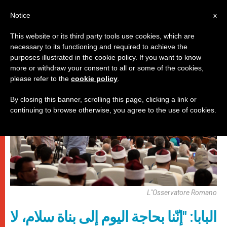
AR
Notice
x
This website or its third party tools use cookies, which are
necessary to its functioning and required to achieve the
,
باباوات
زيارات
purposes illustrated in the cookie policy. If you want to know
more or withdraw your consent to all or some of the cookies,
please refer to the
cookie policy
.
By closing this banner, scrolling this page, clicking a link or
continuing to browse otherwise, you agree to the use of cookies.
L"Osservatore Romano
البابا: "إنّنا بحاجة اليوم إلى بناة سلام، لا