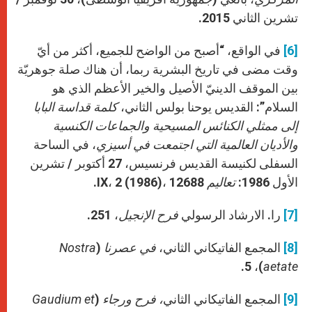
تشرين الثاني 2015.
[6]
في الواقع، “أصبح من الواضح للجميع، أكثر من أيّ
وقت مضى في تاريخ البشرية ربما، أن هناك صلة جوهريّة
بين الموقف الدينيّ الأصيل والخير الأعظم الذي هو
السلام”: القديس يوحنا بولس الثاني،
كلمة قداسة البابا
إلى ممثلي الكنائس المسيحية والجماعات الكنسية
والأديان العالمية التي اجتمعت في أسيزي
، في الساحة
السفلى لكنيسة القديس فرنسيس، 27 أكتوبر / تشرين
الأول 1986:
تعاليم
IX، 2 (1986)، 12688.
[7]
را. الارشاد الرسولي
فرح الإنجيل
، 251.
[8]
المجمع الفاتيكاني الثاني،
في عصرنا
(
Nostra
)، 5.
aetate
[9]
المجمع الفاتيكاني الثاني
، فرح ورجاء
(
Gaudium et