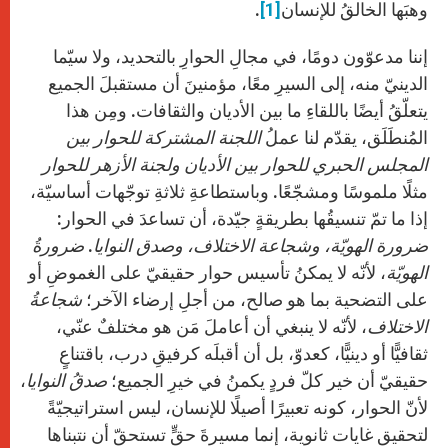
وهبَها الخالقُ للإنسان
[1]
.
إننا مدعوّون دومًا، في مجالِ الحوارِ بالتحديد، ولا سيّما
الدينيّ منه، إلى السيرِ معًا، مؤمنينَ أن مستقبلَ الجميع
يتعلّقُ أيضًا باللقاءِ ما بين الأديان والثقافات. ومِن هذا
المُنطَلَق، يقدّم لنا عملُ
اللجنة المشتركة للحوار بين
المجلس الحبري للحوار بين الأديان ولجنة الأزهر للحوار
مثلًا ملموسًا ومشجّعًا. وباستطاعةِ ثلاثةِ توجّهات أساسيّة،
إذا ما تمّ تنسيقُها بطريقةٍ جيّدة، أن تساعدَ في الحوار:
ضرورة الهويّة، وشجاعة الاختلاف، وصدق النوايا
.
ضرورةُ
الهويّة
، لأنّه لا يمكنُ تأسيس حوار حقيقيّ على الغموضِ أو
على التضحية بما هو صالح، من أجلِ إرضاء الآخر؛
شجاعةُ
الاختلاف
، لأنّه لا ينبغي أن أعاملَ مَن هو مختلفٌ عنّي،
ثقافيًّا أو دينيًّا، كعدوّ، بل أن أقبلَه كرفيقِ درب، باقتناعٍ
حقيقيّ أن خير كلّ فردٍ يكمنُ في خيرِ الجميع؛
صدقُ النوايا
،
لأنّ الحوار، كونه تعبيرًا أصيلًا للإنسان، ليس استراتيجيّةً
لتحقيق غايات ثانوية، إنما مسيرةَ حقٍّ تستحقّ أن نتبناها