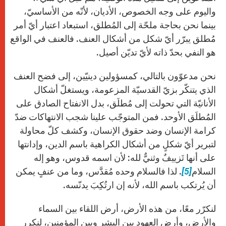
واليوم على وجه الخصوص، الأديان، لأنّه من الأساسيّ،
بينما نحن بحاجة ملحّة إلى المُطلق، استبعاد اعتبار أيّ أمر
مُطلق يبرّر أيّ شكل من أشكال العنف. فالعنف في الواقع
هو النفي بحدّ ذاته لأيّ تديّن أصيل.
نحن مدعوّون بالتالي، كمسؤولين دينيّين، إلى فضح العنف
الذي يتنكّر بزيّ القدسيّة المزعومة، ويستغلّ أشكال
الأنانيّة التي تحولت إلى مُطلَق، بدل الانفتاح الصادق على
المُطلَق الأوحد. فمن المتوجّب علينا شجب الانتهاكات ضدّ
كرامة الإنسان وضد حقوق الإنسان، وكشف كلّ محاولة
لتبرير أيّ شكلٍ من أشكال الكراهية باسم الدين، وإدانتها
على أنها تَزييفٌ وثنيٌّ لله: لأن اسمه قدوس، وهو إله
السلام
[5]
. لذا فالسلام وحده مُقدَّس، وما من عنفٍ يمكن
أن يُرتكب باسم الله، لأنه إن ارتُكِبَ يدنّسه.
لنكرّر معًا، من هذه الأرض، أرض اللقاء بين السماء
والأرض، وأرض العهود بين البشر وبين المؤمنين، لنكرر