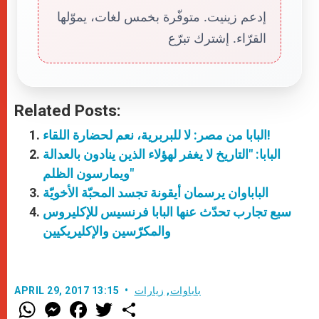
إدعم زينيت. متوفّرة بخمس لغات، يموّلها
القرّاء. إشترك تبرّع
Related Posts:
البابا من مصر: لا للبربرية، نعم لحضارة اللقاء!
البابا: "التاريخ لا يغفر لهؤلاء الذين ينادون بالعدالة
ويمارسون الظلم"
الباباوان يرسمان أيقونة تجسد المحبّة الأخويّة
سبع تجارب تحدّث عنها البابا فرنسيس للإكليروس
والمكرّسين والإكليريكيين
باباوات
,
زيارات
APRIL 29, 2017 13:15
W
M
F
T
S
h
e
a
w
h