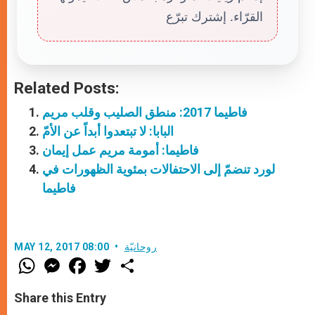
القرّاء. إشترك تبرّع
Related Posts:
فاطيما 2017: منطق الصليب وقلب مريم
البابا: لا تبتعدوا أبداً عن الأمّ
فاطيما: أمومة مريم عمل إيمان
لورد تنضمّ إلى الاحتفالات بمئوية الظهورات في
فاطيما
روحانيّة
MAY 12, 2017 08:00
W
M
F
T
S
h
e
a
w
h
a
s
c
i
a
t
s
e
t
r
Share this Entry
s
e
b
t
e