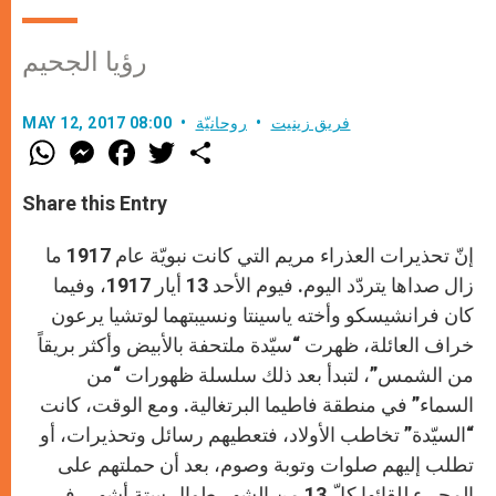
رؤيا الجحيم
فريق زينيت
روحانيّة
MAY 12, 2017 08:00
W
M
F
T
S
h
e
a
w
h
a
s
c
i
a
t
s
e
t
r
Share this Entry
s
e
b
t
e
A
n
o
e
p
g
o
r
إنّ تحذيرات العذراء مريم التي كانت نبويّة عام 1917 ما
p
e
k
r
زال صداها يتردّد اليوم. فيوم الأحد 13 أيار 1917، وفيما
كان فرانشيسكو وأخته ياسينتا ونسيبتهما لوتشيا يرعون
خراف العائلة، ظهرت “سيّدة ملتحفة بالأبيض وأكثر بريقاً
من الشمس”، لتبدأ بعد ذلك سلسلة ظهورات “من
السماء” في منطقة فاطيما البرتغالية. ومع الوقت، كانت
“السيّدة” تخاطب الأولاد، فتعطيهم رسائل وتحذيرات، أو
تطلب إليهم صلوات وتوبة وصوم، بعد أن حملتهم على
المجيء للقائها كلّ 13 من الشهر طوال ستة أشهر، في