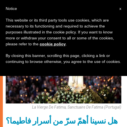
AR
Notice
x
This website or its third party tools use cookies, which are
necessary to its functioning and required to achieve the
روحانيّة
purposes illustrated in the cookie policy. If you want to know
more or withdraw your consent to all or some of the cookies,
please refer to the
cookie policy
.
By closing this banner, scrolling this page, clicking a link or
continuing to browse otherwise, you agree to the use of cookies.
La Vierge De Fatima, Sanctuaire De Fatima (Portugal)
هل نسينا أهمّ سرّ من أسرار فاطيما؟