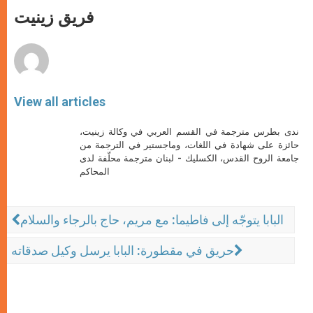
A
n
o
e
p
g
o
r
فريق زينيت
p
e
k
r
View all articles
ندى بطرس مترجمة في القسم العربي في وكالة زينيت،
حائزة على شهادة في اللغات، وماجستير في الترجمة من
جامعة الروح القدس، الكسليك - لبنان مترجمة محلّفة لدى
المحاكم
البابا يتوجّه إلى فاطيما: مع مريم، حاج بالرجاء والسلام
حريق في مقطورة: البابا يرسل وكيل صدقاته