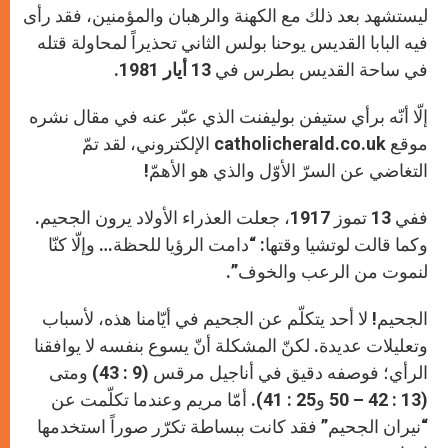
ليستشهد بعد ذلك مع الكهنة والرهبان والمؤمنين، فقد رأى
فيه البابا القديس يوحنا بولس الثاني تحذيراً لمحاولة قتله
في ساحة القديس بطرس في
13 أيار 1981.
إلّا أنّه برأي ستيفن بوليفنت الذي عبّر عنه في مقال نشره
موقع catholicherald.co.uk الإلكتروني، لقد تمّ
التغاضي عن السرّ الأوّل والذي هو الأهمّ!
ففي 13 تموز 1917، جعلت العذراء الأولاد يرون الجحيم.
وكما قالت لوتشيا وقتها: “دامت الرؤيا للحظة… وإلّا كنّا
لنموت من الرعب والخوف”.
الجحيم! لا أحد يتكلّم عن الجحيم في أيّامنا هذه، لأسباب
وتعليلات عديدة. لكنّ المشكلة أنّ يسوع بنفسه لا يوافقنا
الرأي؛ فوصفه دقيق في أناجيل مرقس (9 : 43) ومتى
(13 : 42 – 50 و25 : 41). أمّا مريم وعندما تكلّمت عن
“نيران الجحيم” فقد كانت ببساطة تكرّر صوراً استخدمها