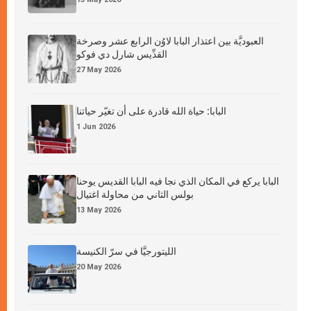
العبوديَّة بين اعتذار البابا لاوُن الرابع عشر وصرخة
القدِّيس شارل دي فوكو
27 May 2026
البابا: حياة الله قادرة على أن تغيّر حياتنا
1 Jun 2026
البابا يركع في المكان الذي نجا فيه البابا القديس يوحنا
بولس الثاني من محاولة اغتيال
13 May 2026
الليتورجيَّا في سرّ الكنيسة
20 May 2026