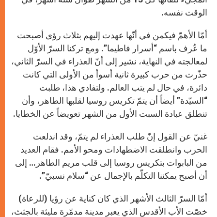
الوقت نفسه.
أمّا الأهمّ فيكمن في أنّها عهدت إليهم بثلاث رؤى أصبحت
ما عُرف باسم “أسرار فاطيما”. ومع تركنا السرّ الأوّل
لمعالجته في النهاية، نشير إلى أنّ العذراء في السرّ الثاني،
حذّرت من حرب كبيرة ثانية أسوأ من الأولى التي كانت
دائرة، في حال لم يتب العالم. ولتفادي هذا، طلبت
“السيّدة” أيضاً أن يتمّ تكريس روسيا لقلبها الطاهر، وأن
تنطلق عبادة السبت الأول من الشهر تعويضاً عن الخطايا.
غنيّ عن القول إنّ طلب العذراء لم يتمّ، وقد اندلعت
الحرب وانطلقت الاضطهادات ومحو الأمم. فقام العديد
من البابوات بتكريس روسيا إلى قلب مريم الطاهر… إلى
أن أصبح يمكننا التكلّم بالإجمال عن “سلام نسبيّ”.
أمّا السرّ الثالث الأشهر الذي كان كناية عن رؤيا (للرعاة)
خصّت الأب الأقدس الذي يعبر مدينة مدمّرة مليئة بالجثث،