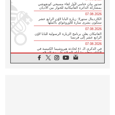
صدور بيان ختامي لأول لقاء مسيحي كونفوشي
بمشاركة الدائرة الفاتيكانية للحوار بين الأديان
07.08.2026
الكاردينال ستورلا: زيارة البابا لاوُن الرابع عشر
ستكون بشرى سارة للأوروغواي بأكملها
07.08.2026
الفاتيكان يعلن برنامج الزيارة الرسولية للبابا لاوُن
الرابع عشر إلى فرنسا
07.08.2026
في الذكرى الـ ٨١ لحادثة هيروشيما الكنيسة في
اليابان تنظم ١٠ أيام للصلاة على نية السلام
07.08.2026
الكنيسة في الأوروغواي: زيارة البابا ستعزز
الإيمان والرجاء
06.08.2026
الاجتماع الشهري للمطارنة الموارنة
06.08.2026
الكاردينال روسي: زيارة البابا لاوُن إلى الأرجنتين
هي تكريم للبابا فرنسيس
06.08.2026
زيارة البابا إلى البيرو ستكون زمن نعمة ومصالحة
ورجاء
06.08.2026