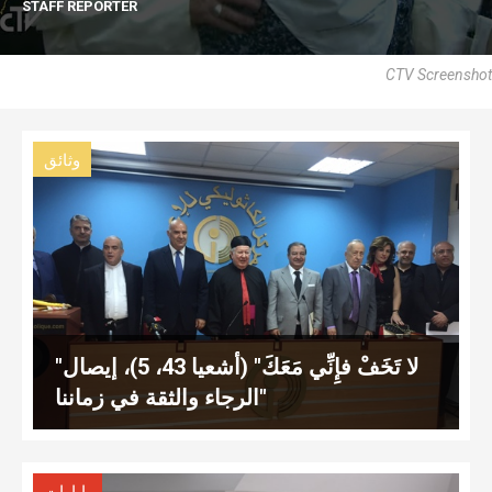
STAFF REPORTER
CTV Screenshot
وثائق
"لا تَخَفْ فإِنِّي مَعَكَ" (أشعيا 43، 5)، إيصال
الرجاء والثقة في زماننا"