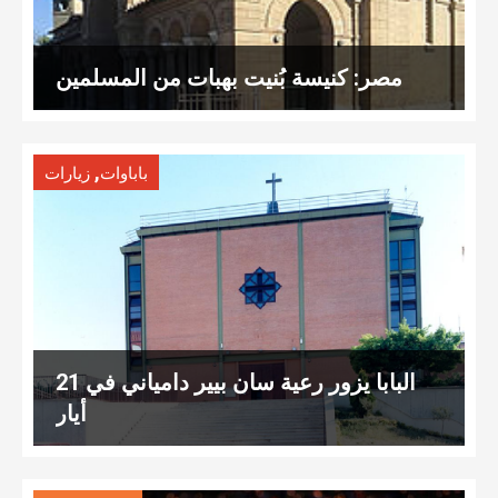
مصر: كنيسة بُنيت بهبات من المسلمين
,
باباوات
زيارات
البابا يزور رعية سان بيير دامياني في 21
أيار