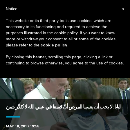
AR
Notice
x
This website or its third party tools use cookies, which are
necessary to its functioning and required to achieve the
DAY
purposes illustrated in the cookie policy. If you want to know
May 18th, 2017
more or withdraw your consent to all or some of the cookies,
please refer to the
cookie policy
.
By closing this banner, scrolling this page, clicking a link or
continuing to browse otherwise, you agree to the use of cookies.
DERNIÈRES NOUVELLES
البابا: لا يجب أن ينسينا المرض أنّ قيمتنا في عيني الله لا تُقدَّر بثمن
MAY 18, 2017 19:58