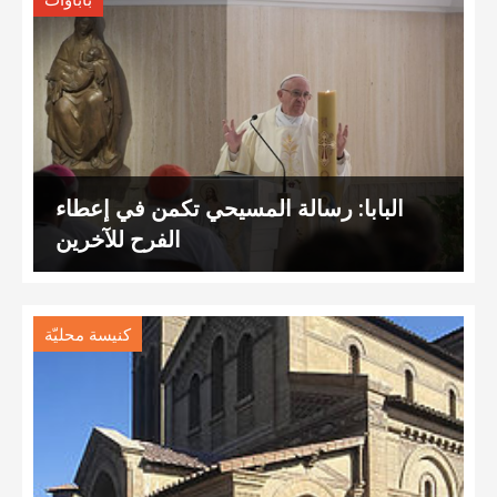
باباوات
البابا: رسالة المسيحي تكمن في إعطاء
الفرح للآخرين
كنيسة محليّة