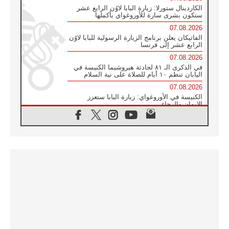
الكاردينال ستورلا: زيارة البابا لاوُن الرابع عشر
ستكون بشرى سارة للأوروغواي بأكملها
07.08.2026
الفاتيكان يعلن برنامج الزيارة الرسولية للبابا لاوُن
الرابع عشر إلى فرنسا
07.08.2026
في الذكرى الـ ٨١ لحادثة هيروشيما الكنيسة في
اليابان تنظم ١٠ أيام للصلاة على نية السلام
07.08.2026
الكنيسة في الأوروغواي: زيارة البابا ستعزز
الإيمان والرجاء
06.08.2026
الاجتماع الشهري للمطارنة الموارنة
06.08.2026
الكاردينال روسي: زيارة البابا لاوُن إلى الأرجنتين
هي تكريم للبابا فرنسيس
06.08.2026
زيارة البابا إلى البيرو ستكون زمن نعمة ومصالحة
ورجاء
06.08.2026
الكاردينال بارولين في المكسيك: علينا أن نكون
حاضرين إلى جانب المهمشين والمهاجرين
والأجانب