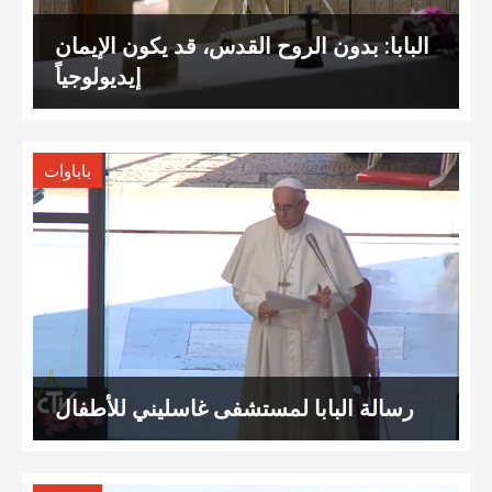
البابا: بدون الروح القدس، قد يكون الإيمان
إيديولوجياً
باباوات
رسالة البابا لمستشفى غاسليني للأطفال