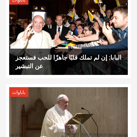
باباوات
البابا: إن لم تملك قلبًا جاهزًا للحب فستعجز
عن التبشير
باباوات