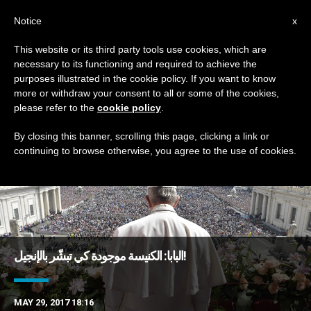
AR
Notice
x
This website or its third party tools use cookies, which are
necessary to its functioning and required to achieve the
DAY
purposes illustrated in the cookie policy. If you want to know
May 29th, 2017
more or withdraw your consent to all or some of the cookies,
please refer to the
cookie policy
.
By closing this banner, scrolling this page, clicking a link or
continuing to browse otherwise, you agree to the use of cookies.
DERNIÈRES NOUVELLES
البابا: الكنيسة موجودة كي تبشّر بالإنجيل!
MAY 29, 2017 18:16