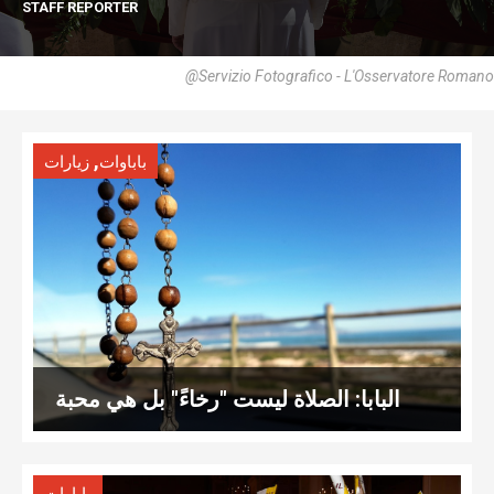
STAFF REPORTER
@Servizio Fotografico - L'Osservatore Romano
,
باباوات
زيارات
البابا: الصلاة ليست "رخاءً" بل هي محبة