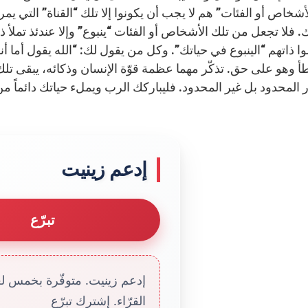
لأشخاص أو الفئات” هم لا يجب أن يكونوا إلا تلك “القناة” التي يمر
ك. فلا تجعل من تلك الأشخاص أو الفئات “ينبوع” وإلا عندئذ تملأ
ا ذاتهم “الينبوع في حياتك”. وكل من يقول لك: “الله يقول أما أنا 
 وهو على حق. تذكّر مهما عظمة قوّة الإنسان وذكائه، يبقى تلك 
ر المحدود بل غير المحدود. فليباركك الرب ويملء حياتك دائماً من
إدعم زينيت
تبرّع
إدعم زينيت. متوفّرة بخمس لغا
القرّاء. إشترك تبرّع