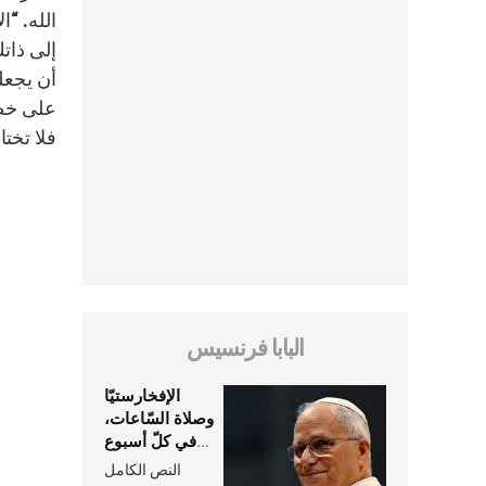
الله. “ا
إلى ذات
أن يجعلو
على خطأ
فلا تختا
البابا فرنسيس
الإفخارستيّا
وصلاة السّاعات،
في كلّ أسبوع
وكلّ يوم، هما
النص الكامل