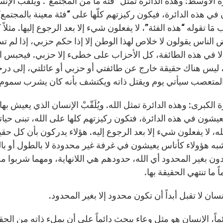
ة الأوسط: وهذه الدائرة تمثل “فئة ما من المجتمع”. ويُلَقّبْ الإنس
ي هذه الدائرة، فيكون ركيزتهم كلّها على “فئة معينة بالمجتمع”،
 مَا تقوله “هذه الفئة”، لا يفعلون شيء إلا بعد الرجوع إليها. مثلا
عض الناس يقولون لا خلاص لهذا الوطن إلا إذا حكم حزبي، إذا لم 
ا في هذه الطائفة، كل الأحزاب على خطىء إلا حزبي. فيحبس الإ
 ليس هناك حقيقة خارج عن طائفتي أو حزبي أو عائلتي، إلى درجة 
متعصب سيأتي يوم ويقتل ذاته ويكتشف بأنه كان يشرب سموم و
ة الكبرى: وهذه الدائرة تمثل الله. ويُلَقّبْ الإنسان الذي يعيش ب
عيشون في هذه الدائرة، فتكون ركيزتهم كلها على الله، تبنى حياته
لله، لا يفعلون شيء إلا بعد الرجوع إليه. هؤلاء يدركون بأن كل 
يشبه هؤولاء كأناس يعيشون في غرفة غير محدودة لا بالطول أو بالع
ن بغير المحدود أي الله، حدودهم هي اللانهاية، ومهما شربوا من 
اً ما تنتهي الحقيقة بها.
سان لا تقبل أبداً أن تكون محدود إلا بغير المحدود.
ماً، الإنسان هو مثل وعاء يبحث دائماً على أن يملء ذاته من الحقي