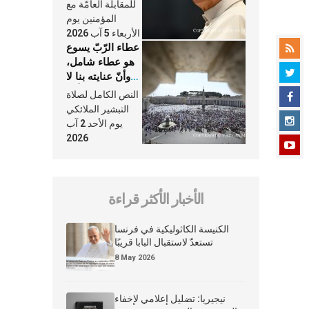
النَّفَس في حياة
للمقابلة العامّة مع
الكنيسة
المؤمنين يوم
الأربعاء 5 آب 2026
عطاء الرّبّ يسوع
هو عطاء شامل،
وأنّ عنايته بنا لا
تغيب عنّا أبدًا
النص الكامل لصلاة
التبشير الملائكي
يوم الأحد 2 آب
2026
الأخبار الأكثر قراءة
الكنيسة الكاثوليكية في فرنسا
تستعدّ لاستقبال البابا قريبًا
8 May 2026
نيجيريا: تضليل إعلامي لإخفاء