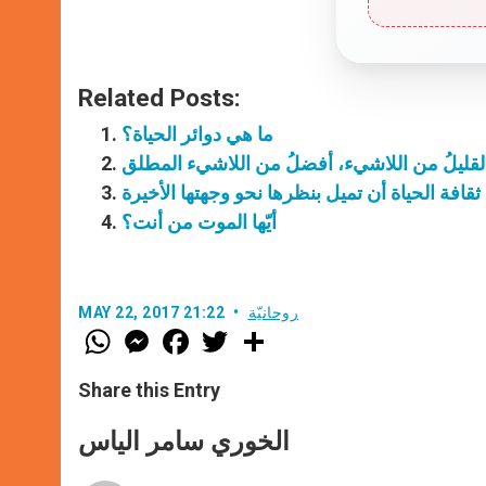
Related Posts:
ما هي دوائر الحياة؟
 ثقافة الحياة أن تميل بنظرها نحو وجهتها الأخيرة
أيّها الموت من أنت؟
روحانيّة
MAY 22, 2017 21:22
W
M
F
T
S
h
e
a
w
h
a
s
c
i
a
t
s
e
t
r
Share this Entry
s
e
b
t
e
A
n
o
e
p
g
o
r
الخوري سامر الياس
p
e
k
r