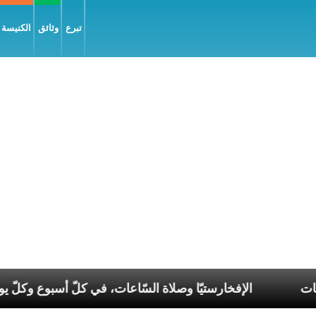
تبرع
وثائق
الكنيسة و
 في عصر الانقسامات
الإفخارستيّا وصلاة السّاعات، في ك