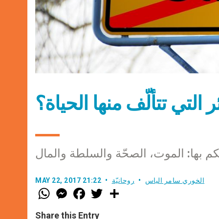
ر التي تتألّف منها الحياة؟
الخوري سامر الياس
روحانيّة
MAY 22, 2017 21:22
W
M
F
T
S
h
e
a
w
h
a
s
c
i
a
t
s
e
t
r
Share this Entry