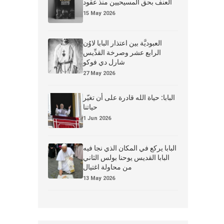
العنف بحق المسيحيين منذ عقود
15 May 2026
العبوديَّة بين اعتذار البابا لاوُن
الرابع عشر وصرخة القدِّيس
شارل دي فوكو
27 May 2026
البابا: حياة الله قادرة على أن تغيّر
حياتنا
1 Jun 2026
البابا يركع في المكان الذي نجا فيه
البابا القديس يوحنا بولس الثاني
من محاولة اغتيال
13 May 2026