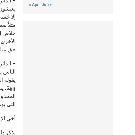
– الدائر
« Apr
Jun »
يعيشون ف
إلا حَسب
مثلاً ب
خلاص إل
الأخرى،
حق…. ال
– الدائر
الناس ي
يقوله ا
وَهِمْ. 
المحدودو
التي يوم
أخي الإن
تذكر دائ