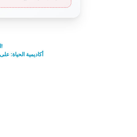
القليلُ من اللاشيء، أفضلُ من اللاشيء المطلق!
أكاديمية الحياة: على