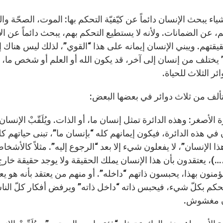
ياء يبحث الإنسان دائماً عن كيّفيّة التحكم بها: الموت، الصحّة 
، عن الضمانات. ولأنه لا يستطيع التحكم بهم، يبحث دائماً عن ال
يقتهم. ويبني الإنسان إيمانه على هذا “القوي”، لذلك ليس هناك
 يختلف من إنسان إلى آخر، قد يكون الله أو العلم أو شخص ما، 
ئر الثلاث للحياة.
تتألف من ثلاث دوائر في بعضها البعض:
ة الأصغر: وهذه الدائرة تمثل إنسان ما، أو الذات. ويُلَقّبْ الإنس
في هذه الدائرة، فيكون إيمانهم كله “بإنسان ما”، تبنى حياتهم ك
ذا الإنسان”، لا يفعلون شيء إلا بعد “الرجوع إليه”. مثلاً كالأش
)، يعتقدون بأن هذا الإنسان يملك الحقيقة ولا يوجد حقيقة خارج 
يؤمنون بهذا، يحبسون ذاتهم “داخله”. أو منهم من يعتقد بأنه هو 
حكم بكلّ شيء، فيحبس ذاته “داخل ذاته” ويرفض أفكار كلّ ال
ان مغشوش.