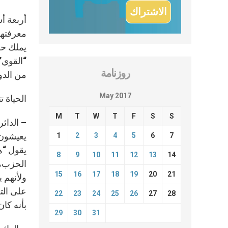
أربعة أش
معرفتهم
يملك حق
“القوي”
روزنامة
من الدوا
May 2017
الحياة 
M
T
W
T
F
S
S
– الدائر
يعيشون 
1
2
3
4
5
6
7
يقول “ه
8
9
10
11
12
13
14
الحزب،…
15
16
17
18
19
20
21
ولأنهم 
على الت
22
23
24
25
26
27
28
بأنه ك
29
30
31