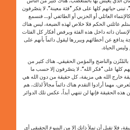
ان الذي يعيش بها بالمُتَعَصِّبْ. هناك كثير من الناس
 تبنى حياتهم كلها على فكر “فئة معينة”. لا يتصّرفون
ً كالإنتماء العائلي أو الحزبي أو الطائفي أو… فنسمع
تستلم عائلتي الحكم فلا خلاص لهذه الضيعة، ليس هناك
نسان ذاته داخل هذه الفئة ويرفض أفكار كل الفئات
يدافع عن أخطائهم ويبررها ليقول دائماً بأنهم على
ليس الحياة.
ها بالمُتّزن والناضج والمؤمن الحقيقي. هناك كثير من
م كلها على “فكر الله”. لا يتصّرفون إلا حسب ما
حقيقة خارج الله هي مزيفة، كل حقيقة من دون الله هي
رض، مهما أرادوا التقدم هناك دائماً مجالاً لذلك، هم
هذه الحقيقة فإنها لن تتنهي أبداً، عكس تلك الدوائر
قة، فلا تقبل أن تملأ ذاتك إلا من الينبوع الحقيقي أي