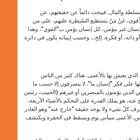
s
e
b
t
e
A
n
o
e
p
g
o
r
والسلطة والمال. فيبحث دائماً عن حقيقتهم، عن
p
e
k
أقوى، عَنْ مَنْ يستطيع السّيطرة عليهم، على من
r
 إنسان غير مؤمن، كل إنسان يؤمن ب”القوي”، وهذا
أو ذاته، أو فكرة، إلخ… وحسب إيمانه يكون في دائرة
ان الذي يعيش بها بالأعمى. هناك كثير من الناس
لها على فكر “إنسان ما”. لا يتصرفون إلا حسب ما
خاص الذين يؤمنون بالمبصرين أو غيرهم (الحبيب، رئيس
عنه، هو يملك القدرة على التحكم بالأشياء الأربعة،
يعرف كلّ شيء ولا يوجد حقيقة “خارج عنه” وهو القادر
ناس. الأعمى سيأتي يوم ويسقط في الحفرة ويكتشف