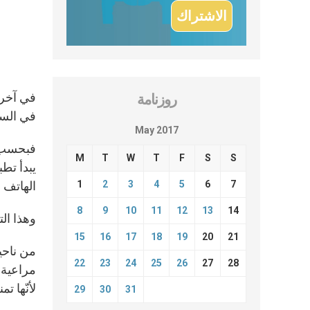
في آخر 
روزنامة
في السي
May 2017
M
T
W
T
F
S
S
يبدأ تطب
7
6
5
4
3
2
1
الهاتف 
8
9
10
11
12
13
14
وهذا الت
15
16
17
18
19
20
21
من ناحي
22
23
24
25
26
27
28
مراعية 
لأنّها ت
29
30
31