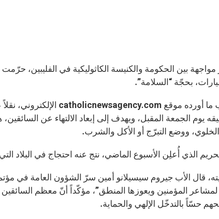
مواجهة بين الحكومة والكنيسة الكاثوليكية في الفليبين، حرّمت ا
ارات، بحجّة “السلامة”.
فبحسب ما أورده موقع ncy.com
يقه يوم الجمعة المقبل، ويهدف إلى إبعاد الالتهاء عن السائقين، هذا
الخلوي، ووضع التبرّج أو الأكل والشرب.
حريم الذي أُعلِن الأسبوع الماضي، نتج عنه احتجاج في البلاد التي ت
ته، قال الأب جيروم سيسيلانو أمين سرّ الشؤون العامة في مؤتمر 
لمشاعر المؤمنين ويعوزها المنطق”، مؤكّداً أنّ معظم السائقين ي
منحهم حسّاً بالتدخّل الإلهي والحماية.