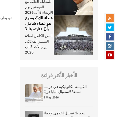
النَّفَس في حياة
للمقابلة العامّة مع
الكنيسة
المؤمنين يوم
الأربعاء 5 آب 2026
عطاء الرّبّ يسوع
ندى بطرس 
هو عطاء شامل،
وأنّ عنايته بنا لا
تغيب عنّا أبدًا
النص الكامل لصلاة
التبشير الملائكي
يوم الأحد 2 آب
2026
الأخبار الأكثر قراءة
الكنيسة الكاثوليكية في فرنسا
تستعدّ لاستقبال البابا قريبًا
8 May 2026
نيجيريا: تضليل إعلامي لإخفاء