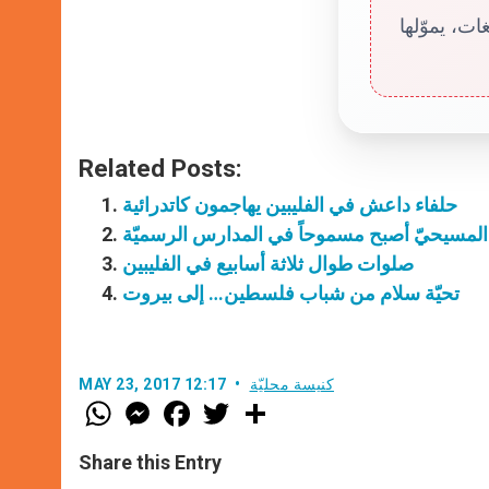
ت، يموّلها
Related Posts:
حلفاء داعش في الفليبين يهاجمون كاتدرائية
يم المسيحيّ أصبح مسموحاً في المدارس الرسميّة
صلوات طوال ثلاثة أسابيع في الفليبين
تحيّة سلام من شباب فلسطين… إلى بيروت
كنيسة محليّة
MAY 23, 2017 12:17
W
M
F
T
S
h
e
a
w
h
a
s
c
i
a
t
s
e
t
r
Share this Entry
s
e
b
t
e