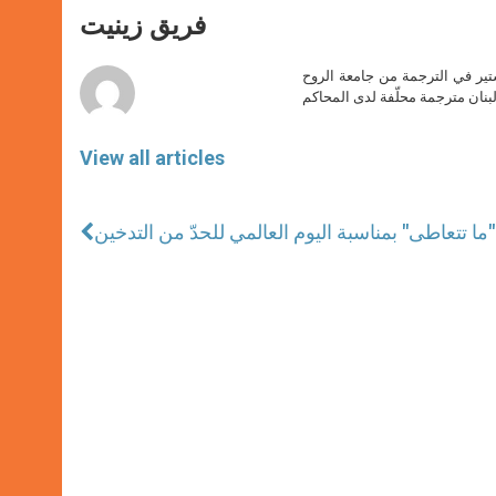
A
n
o
e
p
g
o
r
فريق زينيت
p
e
k
r
ير في الترجمة من جامعة الروح
بنان مترجمة محلّفة لدى المحاكم
View all articles
ا تتعاطى" بمناسبة اليوم العالمي للحدّ من التدخين