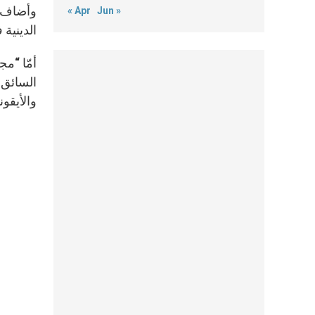
وأضاف ا
« Apr
Jun »
الدينية 
أمّا “مج
السائق،
والأيقون