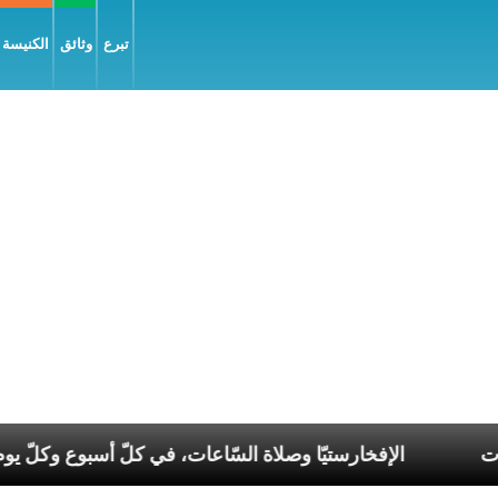
تبرع
وثائق
الكنيسة و
في عصر الانقسامات
الإفخارستيّا وصلاة السّاعات، في كل