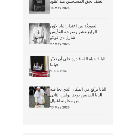
العنف بحق المسيحيين منذ عقود
15 May 2026
العبوديَّة بين اعتذار البابا لاوُن
الرابع عشر وصرخة القدِّيس
شارل دي فوكو
27 May 2026
البابا: حياة الله قادرة على أن تغيّر
حياتنا
1 Jun 2026
البابا يركع في المكان الذي نجا فيه
البابا القديس يوحنا بولس الثاني
من محاولة اغتيال
13 May 2026