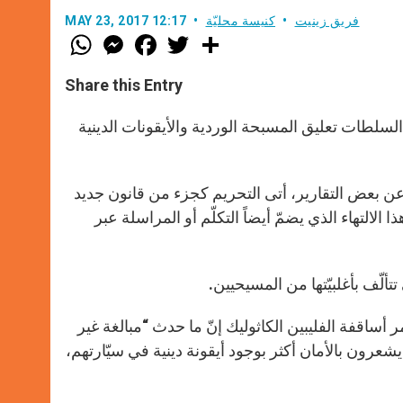
فريق زينيت
كنيسة محليّة
MAY 23, 2017 12:17
W
M
F
T
S
h
e
a
w
h
a
s
c
i
a
t
s
e
t
r
Share this Entry
s
e
b
t
e
A
n
o
e
p
g
o
r
لسلطات تعليق المسبحة الوردية والأيقونات الدينية
p
e
k
r
catholicnewsage الإلكتروني، نقلاً عن بعض التقارير، أتى التحريم كجزء من قانون جديد
 الالتهاء الذي يضمّ أيضاً التكلّم أو المراسلة عبر
تألّف بأغلبيّتها من المسيحيين.
أساقفة الفليبين الكاثوليك إنّ ما حدث “مبالغة غير
شعرون بالأمان أكثر بوجود أيقونة دينية في سيّارتهم،