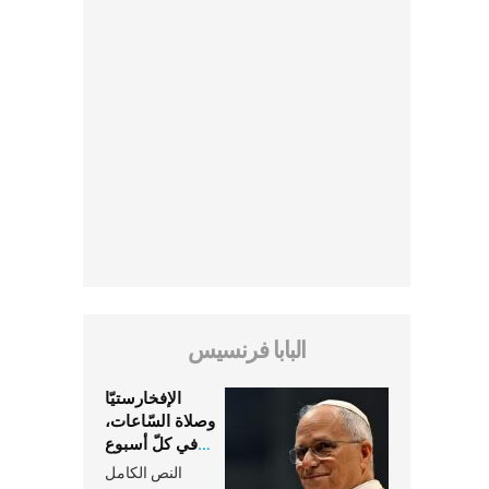
البابا فرنسيس
الإفخارستيّا
وصلاة السّاعات،
في كلّ أسبوع
وكلّ يوم، هما
النص الكامل