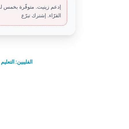
إدعم زينيت. متوفّرة بخمس لغا
القرّاء. إشترك تبرّع
الفليبين: التعل