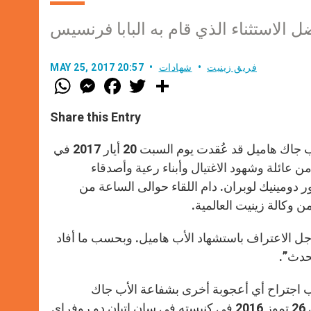
ل الاستثناء الذي قام به البابا فرنسيس
فريق زينيت
شهادات
MAY 25, 2017 20:57
W
M
F
T
S
h
e
a
w
h
a
s
c
i
a
t
s
e
t
r
Share this Entry
s
e
b
t
e
A
n
o
e
p
g
o
r
صدر عن بيان أبرشية روين فرنسا أنّ الجلسة الأولى لدعوى تطويب الأب جاك هاميل قد عُقدت يوم السبت 20 أيار 2017 في
p
e
k
 عائلة وشهود الاغتيال وأبناء رعية وأصدقاء
r
دومينيك لوبران. دام اللقاء حوالى الساعة من
وكالة زينيت العالمية.
ل الاعتراف باستشهاد الأب هاميل. وبحسب ما أفاد
لحدث”.
طلّب اجتراح أي أعجوبة أخرى بشفاعة الأب جاك
هاميل”. ثمّ إنّ الأب جاك هاميل قد تمّ قتله على يد إرهابيين مسلمين في 26 تموز 2016 في كنيسته في سان إتيان دو روفراي