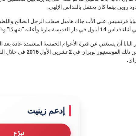
د روين بينما كان يحتفل بالقداس الإلهي.
بابا فرنسيس على الأب جاك هاميل صفات الرجل الصالح واللطيف
ول في دار القديسة مارتا وأعلنه “شهيدًا” وقتئذٍ.
 البابا أن يستغني عن فترة الأعوام الخمسة المعتمدة عادة بع
وقد أعلن ذلك المونسنيو
اي.
إدعم زينيت
تبرّع