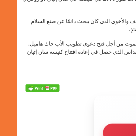
 والأخوي الذي كان يبحث دائمًا عن صنع السلام
د الموت من أجل فتح دعوى تطويب الأب جاك هاميل.
ر لوبران في 2 تشرين الأول 2016 في خلال القداس الذي حصل في إعادة افتتاح كنيسة سان إتيان