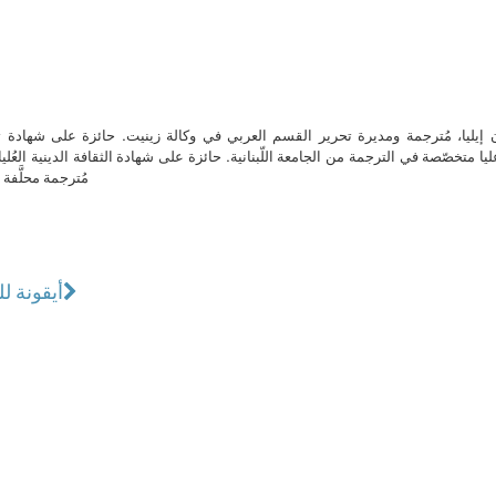
ن إيليا، مُترجمة ومديرة تحرير القسم العربي في وكالة زينيت. حائزة على شهادة 
ا متخصّصة في الترجمة من الجامعة اللّبنانية. حائزة على شهادة الثقافة الدينية العُلي
مُترجمة محلَّفة ل
أيقونة ل