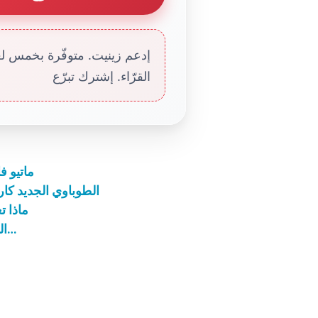
إدعم زينيت. متوفّرة بخمس لغا
القرّاء. إشترك تبرّع
ماتيو ف
الطوباوي الجديد كا
ماذا ت
السّراج يضيء، ويفني ذاته، لا لأجله بل لأجل غيره…