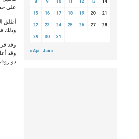
8
9
10
11
12
13
14
على حدو
15
16
17
18
19
20
21
أطلق ال
22
23
24
25
26
27
28
وذلك في أثناء قداس 14 أيل
29
30
31
وقد قرر
« Apr
Jun »
دو روفر