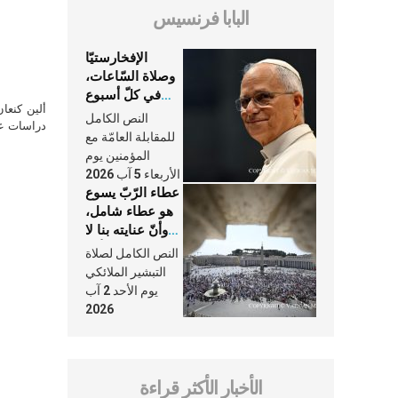
البابا فرنسيس
الإفخارستيّا
وصلاة السّاعات،
في كلّ أسبوع
ألين كنعا
وكلّ يوم، هما
النص الكامل
دراسات علي
النَّفَس في حياة
للمقابلة العامّة مع
الكنيسة
المؤمنين يوم
الأربعاء 5 آب 2026
عطاء الرّبّ يسوع
هو عطاء شامل،
وأنّ عنايته بنا لا
تغيب عنّا أبدًا
النص الكامل لصلاة
التبشير الملائكي
يوم الأحد 2 آب
2026
الأخبار الأكثر قراءة