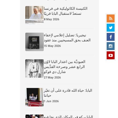
الكنيسة الكاثوليكية في فرنسا
تستعدّ لاستقبال البابا قريبًا
8 May 2026
نيجيريا: تضليل إعلامي لإخفاء
العنف بحق المسيحيين منذ عقود
15 May 2026
العبوديَّة بين اعتذار البابا لاوُن
الرابع عشر وصرخة القدِّيس
شارل دي فوكو
27 May 2026
البابا: حياة الله قادرة على أن تغيّر
حياتنا
1 Jun 2026
البابا يركع في المكان الذي نجا فيه