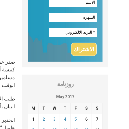
كنيسة أ
مسلمين 
روزنامة
الوقت م
May 2017
طلب الأ
البيان ب
M
T
W
T
F
S
S
1
2
3
4
5
6
7
الجدير 