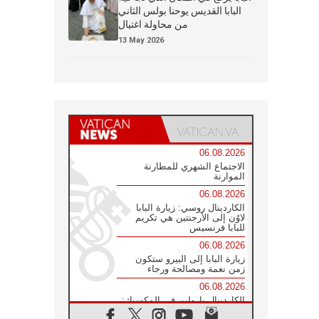
البابا القديس يوحنا بولس الثاني
من محاولة اغتيال
13 May 2026
06.08.2026
الاجتماع الشهري للمطارنة
الموارنة
06.08.2026
الكاردينال روسي: زيارة البابا
لاوُن إلى الأرجنتين هي تكريم
للبابا فرنسيس
06.08.2026
زيارة البابا إلى البيرو ستكون
زمن نعمة ومصالحة ورجاء
06.08.2026
الكاردينال بارولين في المكسيك:
علينا أن نكون حاضرين إلى جانب