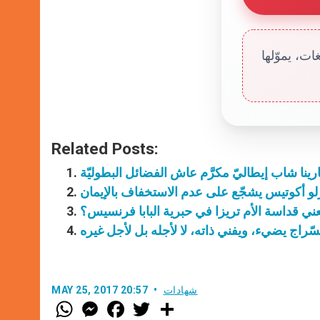
ت، يموّلها
Related Posts:
ارينا شاب إيطاليّ مكرَّم عاش الفضائل البطوليّة
رلو أكوتيس يشجّع على عدم الاستخفاف بالإيمان
عني قداسة الأم تريزا في حبرية البابا فرنسيس؟
شهادات
MAY 25, 2017 20:57
W
M
F
T
S
h
e
a
w
h