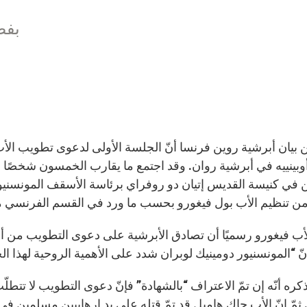
بفض
وبينييه في أبرشية روان. وقد اجتمع ما يقارب الخمسون شخصًا من
في كنيسة القديس إتيان دو روفراي برئاسة الأسقف المونسنيور 
ن تنظيم الأب بول فيغورو بحسب ما ورد في القسم الفرنسي من 
ب فيغورو رسميًا أن تصادق الأبرشية على دعوى التطويب من أج
أنّ “المونسنيور دومينيك لوبران شدد على الأهمية الروحية لهذا ا
ذكره أنّه إن تمّ الاعتراف “بالشهادة” فإنّ دعوى التطويب لا تت