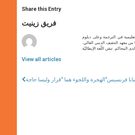
a
s
c
i
a
t
s
e
t
r
Share this Entry
s
e
b
t
e
A
n
o
e
p
g
o
r
فريق زينيت
p
e
k
r
تعليمية في الترجمة وعلى دبلوم
ا من معهد التثقيف الديني العالي.
دى المحاكم. تتقن اللّغة الإيطاليّة
View all articles
لبابا فرنسيس
الهجرة واللجوء هما "قرار وليسا حاجة"