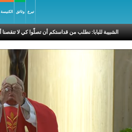
تبرع
وثائق
الكنيسة و
جيل السّلام
الشبيبة للبابا: نطلب من قداستكم أن تصلّوا