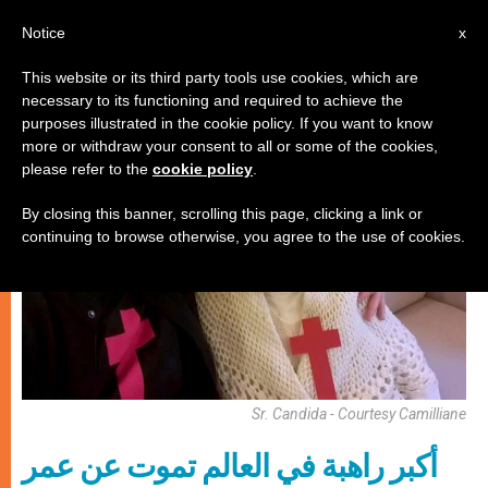
AR
Notice
x
This website or its third party tools use cookies, which are
necessary to its functioning and required to achieve the
كنيسة محليّة
purposes illustrated in the cookie policy. If you want to know
more or withdraw your consent to all or some of the cookies,
please refer to the
cookie policy
.
By closing this banner, scrolling this page, clicking a link or
continuing to browse otherwise, you agree to the use of cookies.
Sr. Candida - Courtesy Camilliane
أكبر راهبة في العالم تموت عن عمر