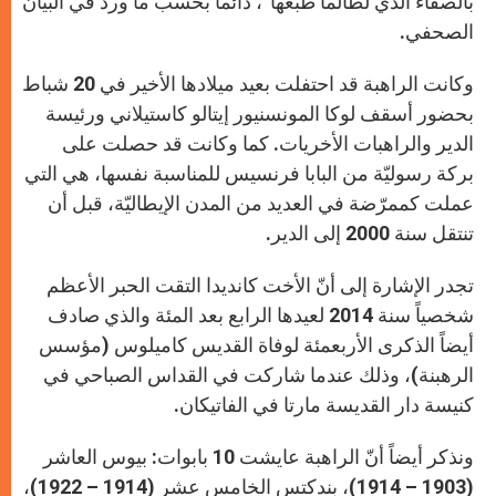
بالصفاء الذي لطالما طبعها”، دائماً بحسب ما ورد في البيان
الصحفي.
وكانت الراهبة قد احتفلت بعيد ميلادها الأخير في 20 شباط
بحضور أسقف لوكا المونسنيور إيتالو كاستيلاني ورئيسة
الدير والراهبات الأخريات. كما وكانت قد حصلت على
بركة رسوليّة من البابا فرنسيس للمناسبة نفسها، هي التي
عملت كممرّضة في العديد من المدن الإيطاليّة، قبل أن
تنتقل سنة 2000 إلى الدير.
تجدر الإشارة إلى أنّ الأخت كانديدا التقت الحبر الأعظم
شخصياً سنة 2014 لعيدها الرابع بعد المئة والذي صادف
أيضاً الذكرى الأربعمئة لوفاة القديس كاميلوس (مؤسس
الرهبنة)، وذلك عندما شاركت في القداس الصباحي في
كنيسة دار القديسة مارتا في الفاتيكان.
ونذكر أيضاً أنّ الراهبة عايشت 10 بابوات: بيوس العاشر
(1903 – 1914)، بندكتس الخامس عشر (1914 – 1922)،