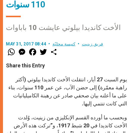
110 سنوات
الأخت كانديدا بيلوتي عايشت 10 باباوات
فريق زينيت
كنيسة محليّة
MAY 31, 2017 08:44
W
M
F
T
S
h
e
a
w
h
a
s
c
i
a
t
s
e
t
r
Share this Entry
s
e
b
t
e
A
n
o
e
p
g
o
r
يوم السبت 27 أيار، انتقلت الأخت كانديدا بيلوتي (أكثر
p
e
k
r
راهبة معمّرة) إلى حضن الآب، عن عمر 110 سنوات، بناء
على ما أعلنه بيان صحفي صادر عن رهبنة الكاميليانيات
التي كانت تنتمي إليها.
وبحسب ما أورده القسم الإنكليزي من زينيت، وُلدت
الأخت كانديدا في 20 شبط 1917، و”تركت هذه الأرض