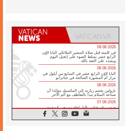
09.08.2026
في كلمته قبل صلاة التبشير الملائكي البابا لاوُن
الرابع عشر يسلط الضوء على إنجيل اليوم
ويشدد على الثقة بالله
08.08.2026
البابا لاوُن الرابع عشر في السابع من أيلول في
مزار أم المشورة الصالحة في جناتزانو
08.08.2026
بارولين يختتم زيارته إلى المكسيك مؤكدا أن
صناعة السلام تبدأ بالتعاطف مع ألم الآخر
07.08.2026
صدور بيان ختامي لأول لقاء مسيحي كونفوشي
بمشاركة الدائرة الفاتيكانية للحوار بين الأديان
07.08.2026
الكاردينال ستورلا: زيارة البابا لاوُن الرابع عشر
ستكون بشرى سارة للأوروغواي بأكملها