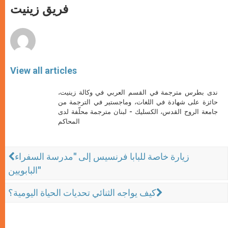
p
g
o
r
فريق زينيت
p
e
k
r
View all articles
ندى بطرس مترجمة في القسم العربي في وكالة زينيت،
حائزة على شهادة في اللغات، وماجستير في الترجمة من
جامعة الروح القدس، الكسليك - لبنان مترجمة محلّفة لدى
المحاكم
زيارة خاصة للبابا فرنسيس إلى "مدرسة السفراء
البابويين"
كيف يواجه الثنائي تحديات الحياة اليومية؟