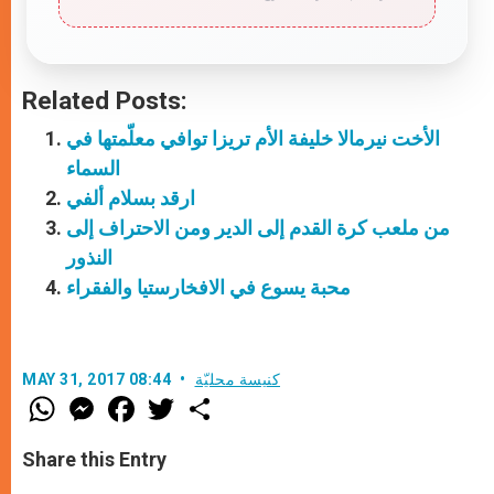
Related Posts:
الأخت نيرمالا خليفة الأم تريزا توافي معلّمتها في
السماء
ارقد بسلام ألفي
من ملعب كرة القدم إلى الدير ومن الاحتراف إلى
النذور
محبة يسوع في الافخارستيا والفقراء
كنيسة محليّة
MAY 31, 2017 08:44
W
M
F
T
S
h
e
a
w
h
a
s
c
i
a
t
s
e
t
r
Share this Entry
s
e
b
t
e
A
n
o
e