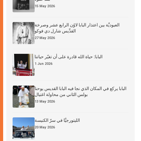
15 May 2026
العبوديَّة بين اعتذار البابا لاوُن الرابع عشر وصرخة
القدِّيس شارل دي فوكو
27 May 2026
البابا: حياة الله قادرة على أن تغيّر حياتنا
1 Jun 2026
البابا يركع في المكان الذي نجا فيه البابا القديس يوحنا
بولس الثاني من محاولة اغتيال
13 May 2026
الليتورجيَّا في سرّ الكنيسة
20 May 2026