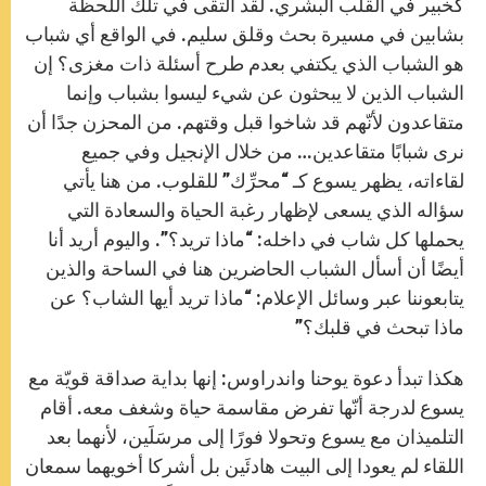
كخبير في القلب البشري. لقد التقى في تلك اللحظة
بشابين في مسيرة بحث وقلق سليم. في الواقع أي شباب
هو الشباب الذي يكتفي بعدم طرح أسئلة ذات مغزى؟ إن
الشباب الذين لا يبحثون عن شيء ليسوا بشباب وإنما
متقاعدون لأنّهم قد شاخوا قبل وقتهم. من المحزن جدًا أن
نرى شبابًا متقاعدين… من خلال الإنجيل وفي جميع
لقاءاته، يظهر يسوع كـ “محرِّك” للقلوب. من هنا يأتي
سؤاله الذي يسعى لإظهار رغبة الحياة والسعادة التي
يحملها كل شاب في داخله: “ماذا تريد؟”. واليوم أريد أنا
أيضًا أن أسأل الشباب الحاضرين هنا في الساحة والذين
يتابعوننا عبر وسائل الإعلام: “ماذا تريد أيها الشاب؟ عن
ماذا تبحث في قلبك؟”
هكذا تبدأ دعوة يوحنا واندراوس: إنها بداية صداقة قويّة مع
يسوع لدرجة أنّها تفرض مقاسمة حياة وشغف معه. أقام
التلميذان مع يسوع وتحولا فورًا إلى مرسَلَين، لأنهما بعد
اللقاء لم يعودا إلى البيت هادئَين بل أشركا أخويهما سمعان