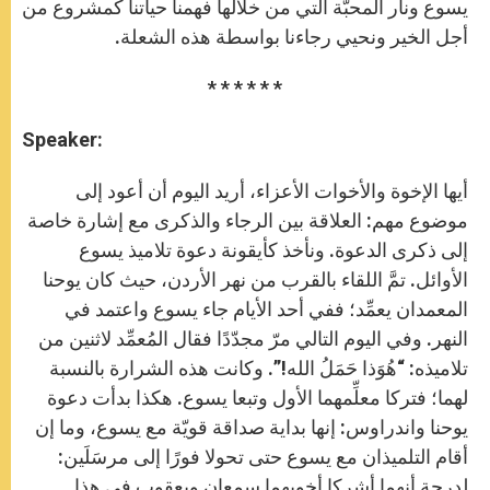
يسوع ونار المحبّة التي من خلالها فهمنا حياتنا كمشروع من
أجل الخير ونحيي رجاءنا بواسطة هذه الشعلة.
* * * * * *
Speaker:
أيها الإخوة والأخوات الأعزاء، أريد اليوم أن أعود إلى
موضوع مهم: العلاقة بين الرجاء والذكرى مع إشارة خاصة
إلى ذكرى الدعوة. ونأخذ كأيقونة دعوة تلاميذ يسوع
الأوائل. تمَّ اللقاء بالقرب من نهر الأردن، حيث كان يوحنا
المعمدان يعمِّد؛ ففي أحد الأيام جاء يسوع واعتمد في
النهر. وفي اليوم التالي مرّ مجدّدًا فقال المُعمِّد لاثنين من
تلاميذه: “هُوَذا حَمَلُ الله!”. وكانت هذه الشرارة بالنسبة
لهما؛ فتركا معلِّمهما الأول وتبعا يسوع. هكذا بدأت دعوة
يوحنا واندراوس: إنها بداية صداقة قويّة مع يسوع، وما إن
أقام التلميذان مع يسوع حتى تحولا فورًا إلى مرسَلَين:
لدرجة أنهما أشركا أخويهما سمعان ويعقوب في هذا