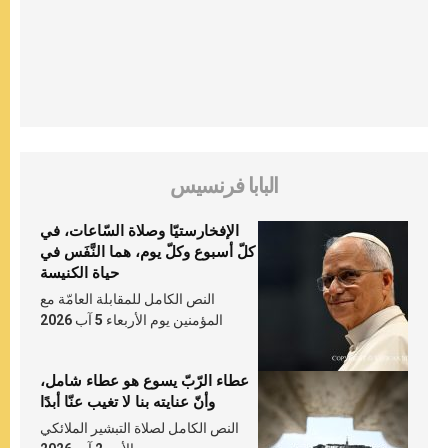
البابا فرنسيس
الإفخارستيّا وصلاة السّاعات، في
كلّ أسبوع وكلّ يوم، هما النَّفَس في
حياة الكنيسة
النص الكامل للمقابلة العامّة مع
المؤمنين يوم الأربعاء 5 آب 2026
عطاء الرّبّ يسوع هو عطاء شامل،
وأنّ عنايته بنا لا تغيب عنّا أبدًا
النص الكامل لصلاة التبشير الملائكي