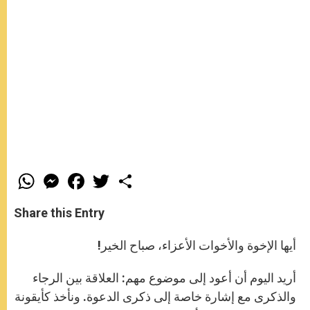
W
M
F
T
S
h
e
a
w
h
a
s
c
i
a
t
s
e
t
r
Share this Entry
s
e
b
t
e
A
n
o
e
p
g
o
r
أيها الإخوة والأخوات الأعزاء، صباح الخير!
p
e
k
r
أريد اليوم أن أعود إلى موضوع مهم: العلاقة بين الرجاء
والذكرى مع إشارة خاصة إلى ذكرى الدعوة. ونأخذ كأيقونة