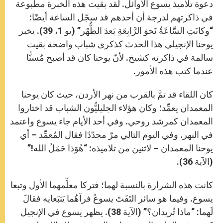
دعوة تلاميذ يسوع الأوائل. لقد بقيت هذه الخبرة مطبوعة
في ذاكرتهم لدرجة أن أحدهم قد سجّل الساعة أيضًا:
“وكانَتِ السَّاعَةُ نَحوَ الرَّابِعَةِ بَعدَ الظُّهْر” (يو 1، 39). يخبر
يوحنا الإنجيلي هذا الحدث كذكرى شباب واضحة بقيت
سالمة في ذاكرته كشيخ. لأنّ يوحنا كان قد أصبح مُسنًّا
عندما كتب هذه الأمور.
كان اللقاء قد تمَّ بالقرب من نهر الأردن، حيث كان يوحنا
المعمدان يعمِّد؛ وكان هؤلاء الجليليُّون الشباب قد اختاروا
المعمدان كمرشد روحي. وفي أحد الأيام جاء يسوع واعتمد
في النهر. وفي اليوم التالي مرّ مجدّدًا فقال المُعمِّد – أي
يوحنا المعمدان – لاثنين من تلاميذه: “هُوَذا حَمَلُ الله!”
(الآية 36).
كانت هذه الشرارة بالنسبة لهما؛ فتركا معلِّمهما الأول وتبعا
يسوع. وفيما هو سائر التَفَتَ يسوعُ فرآهُما يَتبَعانِه فقالَ
لَهما: “ماذا تُريدان؟” (الآية 38). يظهر يسوع في الإنجيل