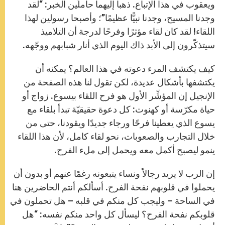
ويعقوب في هذا الإتباع. ذهبا إليهما حاملَين الخبر: “لقد
وجدنا المسيح، وجدنا نبيًّا عظيمًا”؛ وأصبحا رسولين لهذا
اللقاء! لقد كان لقاء مؤثرًا وفرحًا لدرجة أن التلاميذ
سيتذكّرون إلى الأبد ذاك اليوم الذي أنار شبابهم ووجّهه.
كيف يكتشف المرء دعوته في هذا العالم؟ يمكنه أن
يكتشفها بأشكال عديدة، لكن تقول لنا هذه الصفحة من
الإنجيل إن المؤشِّر الأول هو فرح اللقاء بيسوع. زواج أو
حياة مكرّسة أو كهنوت: كل دعوة حقيقيّة تبدأ بلقاء مع
يسوع الذي يعطينا فرحًا ورجاء جديدًا ويقودنا، حتى من
خلال التجارب والصعوبات، نحو لقاء كامل، لأن هذا اللقاء
ينمو ليصبح أكمل معه ويحمل إلى ملء الفرح.
إن الرب لا يريد رجالاً ونساء يتبعونه رغمًا عنهم أو بدون أن
يحملوا في قلوبهم نفحة الفرح. أسألكم أنتم الحاضرين هنا
في الساحة – وليجب كل منكم في قلبه – هل تحملون في
قلوبكم نفحة الفرح؟ ليسأل كل واحد منكم نفسه: “هل