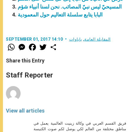
المسيحيّ ليس نبيّ المصائب. نحن لسنا أنبياء شؤم
البابا يتابع سلسلة التعاليم حول المعمودية
المقابلة العامة
,
باباوات
SEPTEMBER 01, 2017 14:10
W
M
F
T
S
h
e
a
w
h
a
s
c
i
a
t
s
e
t
r
Share this Entry
s
e
b
t
e
A
n
o
e
p
g
o
r
Staff Reporter
p
e
k
r
View all articles
فريق القسم العربي في وكالة زينيت العالمية يعمل في
مناطق مختلفة من العالم لكي يوصل لكم صوت الكنيسة