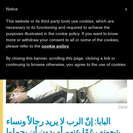
AR
Notice
x
This website or its third party tools use cookies, which are
necessary to its functioning and required to achieve the
,
المقابلة العامة
باباوات
purposes illustrated in the cookie policy. If you want to know
more or withdraw your consent to all or some of the cookies,
please refer to the
cookie policy
.
By closing this banner, scrolling this page, clicking a link or
continuing to browse otherwise, you agree to the use of cookies.
Zenit
البابا: إنّ الرب لا يريد رجالاً ونساء
يتبعونه رغمًا عنهم أو بدون أن يحملوا