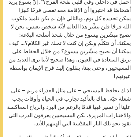
أحمل في داخلي وفي قلبي نفحة الفرح؟”. إنَّ يسوع يريد
أشخاصًا قد اختبروا أن الإقامة معه تعطي فرحًا كبيرًا
يمكن تجديده كل يوم. وبالتالي فإن لم يكن تلميذ ملكوت
الله فرحًا فلن يبشِّر هذا العالم لأنّه شخص تعيس. نحن لا
نصبح مبشّرين بيسوع من خلال شحذ أسلحة البلاغة:
يمكنك أن تتكلّم ولكن إن كنت لا تملك غير الكلام؟… كيف
يمكننا أن نصبح مبشّرين بيسوع؟ من خلال الحفاظ على
بريق السعادة في العيون. وهذا صحيح لأننا نرى العديد من
المسيحيين، وحتى بيننا، ينقلون إليك فرح الإيمان بواسطة
عيونهم!
لذلك يحافظ المسيحي – على مثال العذراء مريم – على
شعلة حبّه. هناك بالتأكيد تجارب في الحياة وأوقات يجب
علينا أن نسير فيها قدمًا بالرغم من البرد والرياح المعاكسة
والاختبارات المريرة. لكن المسيحيين يعرفون الدرب التي
تقود نحو تلك النار المقدّسة التي ألهبتهم للأبد.