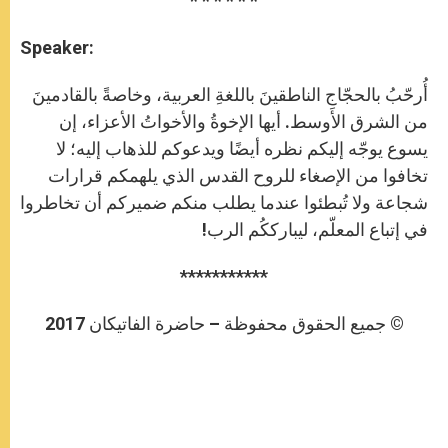
* * * * * *
Speaker:
أُرحّبُ بالحجّاجِ الناطقينَ باللغةِ العربية، وخاصةً بالقادمينَ
من الشرق الأوسط. أيها الإخوةُ والأخواتُ الأعزاء، إن
يسوع يوجّه إليكم نظره أيضًا ويدعوكم للذهاب إليه؛ لا
تخافوا من الإصغاء للروح القدس الذي يلهمكم قرارات
شجاعة ولا تُبطئوا عندما يطلب منكم ضميركم أن تخاطروا
في إتباع المعلّم، ليبارككُم الرب!‏ ‏
***********
© جميع الحقوق محفوظة – حاضرة الفاتيكان 2017