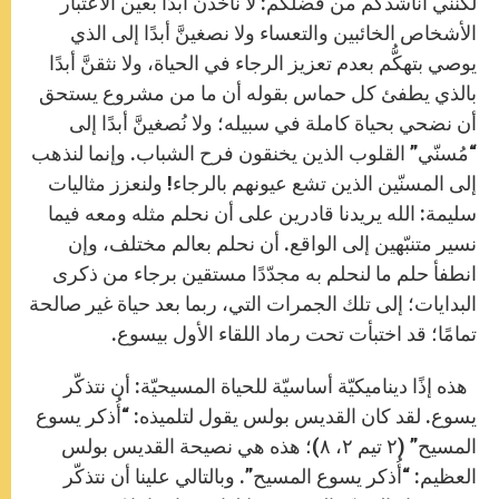
لكنني أناشدكم من فضلكم: لا نأخُذنَّ أبدًا بعين الاعتبار
الأشخاص الخائبين والتعساء ولا نصغينَّ أبدًا إلى الذي
يوصي بتهكُّم بعدم تعزيز الرجاء في الحياة، ولا نثقنَّ أبدًا
بالذي يطفئ كل حماس بقوله أن ما من مشروع يستحق
أن نضحي بحياة كاملة في سبيله؛ ولا نُصغينَّ أبدًا إلى
“مُسنّي” القلوب الذين يخنقون فرح الشباب. وإنما لنذهب
إلى المسنّين الذين تشع عيونهم بالرجاء! ولنعزز مثاليات
سليمة: الله يريدنا قادرين على أن نحلم مثله ومعه فيما
نسير متنبّهين إلى الواقع. أن نحلم بعالم مختلف، وإن
انطفأ حلم ما لنحلم به مجدّدًا مستقين برجاء من ذكرى
البدايات؛ إلى تلك الجمرات التي، ربما بعد حياة غير صالحة
تمامًا؛ قد اختبأت تحت رماد اللقاء الأول بيسوع.
هذه إذًا ديناميكيّة أساسيّة للحياة المسيحيّة: أن نتذكّر
يسوع. لقد كان القديس بولس يقول لتلميذه: “أُذكر يسوع
المسيح” (۲ تيم ۲، ۸)؛ هذه هي نصيحة القديس بولس
العظيم: “أُذكر يسوع المسيح”. وبالتالي علينا أن نتذكّر