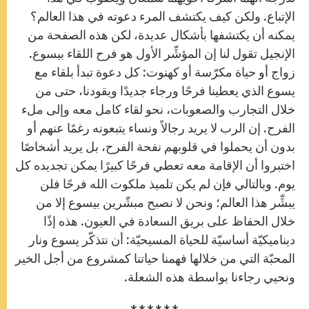
الإتباع. ولكن كيف يكتشف المرء دعوته في هذا العالم؟
يمكنه أن يكتشفها بأشكال عديدة، لكن هذه الصفحة من
الإنجيل تقول لنا إن المؤشِّر الأول هو فرح اللقاء بيسوع.
زواج أو حياة مكرّسة أو كهنوت: كل دعوة تبدأ بلقاء مع
يسوع الذي يعطينا فرحًا ورجاء جديدًا ويقودنا، حتى من
خلال التجارب والصعوبات، نحو لقاء كامل معه وإلى ملء
الفرح. إن الرب لا يريد رجالاً ونساء يتبعونه رغمًا عنهم أو
بدون أن يحملوا في قلوبهم نفحة الفرح، بل يريد أشخاصًا
اختبروا أن الإقامة معه تعطي فرحًا كبيرًا يمكن تجديده كل
يوم. وبالتالي فإن لم يكن تلميذ ملكوت الله فرحًا فلن
يبشِّر هذا العالم؛ ونحن لا نصبح مبشّرين بيسوع إلا من
خلال الحفاظ على بريق السعادة في العيون. هذه إذًا
ديناميكيّة أساسيّة للحياة المسيحيّة: أن نتذكّر يسوع ونار
المحبّة التي من خلالها فهمنا حياتنا كمشروع من أجل الخير
ونحيي رجاءنا بواسطة هذه الشعلة. ‏