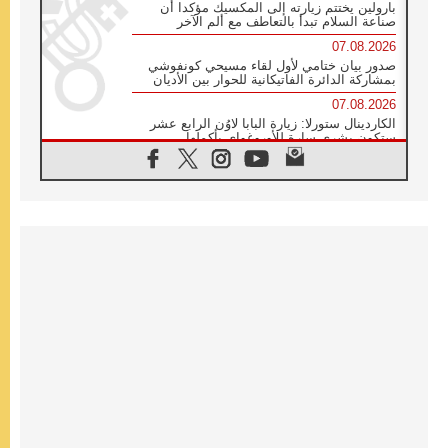
بارولين يختتم زيارته إلى المكسيك مؤكدا أن
صناعة السلام تبدأ بالتعاطف مع ألم الآخر
07.08.2026
صدور بيان ختامي لأول لقاء مسيحي كونفوشي
بمشاركة الدائرة الفاتيكانية للحوار بين الأديان
07.08.2026
الكاردينال ستورلا: زيارة البابا لاوُن الرابع عشر
ستكون بشرى سارة للأوروغواي بأكملها
07.08.2026
الفاتيكان يعلن برنامج الزيارة الرسولية للبابا لاوُن
الرابع عشر إلى فرنسا
07.08.2026
في الذكرى الـ ٨١ لحادثة هيروشيما الكنيسة في
اليابان تنظم ١٠ أيام للصلاة على نية السلام
07.08.2026
الكنيسة في الأوروغواي: زيارة البابا ستعزز
الإيمان والرجاء
06.08.2026
الاجتماع الشهري للمطارنة الموارنة
06.08.2026
الكاردينال روسي: زيارة البابا لاوُن إلى الأرجنتين
هي تكريم للبابا فرنسيس
06.08.2026