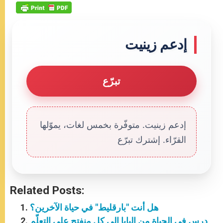
إدعم زينيت
تبرّع
إدعم زينيت. متوفّرة بخمس لغات، يموّلها
القرّاء. إشترك تبرّع
Related Posts:
هل أنت "بارقليط" في حياة الآخرين؟
درس في الحياة من البابا إلى كل منفتح على التعلّم