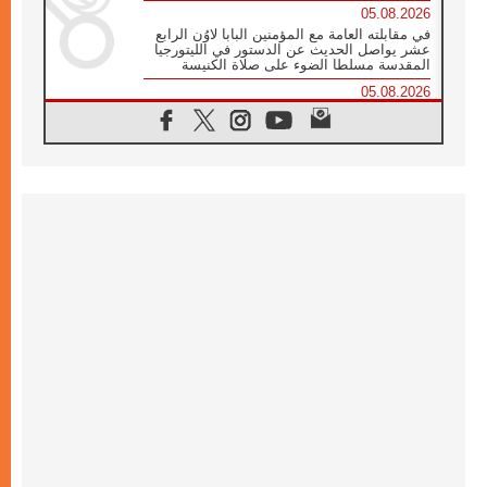
05.08.2026
في مقابلته العامة مع المؤمنين البابا لاوُن الرابع
عشر يواصل الحديث عن الدستور في الليتورجيا
المقدسة مسلطا الضوء على صلاة الكنيسة
05.08.2026
البابا لاوُن الرابع عشر يزور في تشرين الثاني
٢٠٢٦ أوروغواي والأرجنتين وبيرو
05.08.2026
خمسون عاما على استشهاد الأسقف الأرجنتيني
الطوباوي إنريكي أنجيليلي
05.08.2026
البابا لفرسان كولومبوس: هناك حاجة ماسة إلى
أنبياء تناغم يسعون إلى بناء الجسور
04.08.2026
وفاة الكاردينال جوليو دوارتي لانغا
04.08.2026
عميد دائرة الحوار بين الأديان يفتتح في سيول
أول لقاء مسيحي كونفوشي
04.08.2026
إطلاق النشيد الرسمي لليوم العالمي للشباب في
سيول
04.08.2026
رسالة البابا لاوُن الرابع عشر إلى المشاركين في