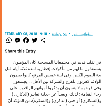
أنطوانيت نمّور
فنّ وثقافة
FEBRUARY 08, 2018 19:18
W
M
F
T
S
h
e
a
w
h
a
s
c
i
a
t
s
e
t
r
Share this Entry
s
e
b
t
e
A
n
o
e
p
g
o
r
في تقليد قديم في مجتمعاتنا المسيحية كان المؤمنون
p
e
k
r
يستنفذون ما لهم من مأكولات إفطارية لمدة ثلاثة أيام قبل
بدء الصوم الكبير. وفي ليلة خميس المرفع كانوا يقيمون
الولائم كعربون للفرح والشركة بين الأهل … يجتمعون
وفي فرحهم لا ينسون أن يذكروا أمواتهم الراقدين على
رجاء القيامة : لذلك، وبعيداً عن جدلية تعابير (الذكارى )
و(السكارى) أو حتى (الذكرى) و(السكرة)،من المؤكد أنّ