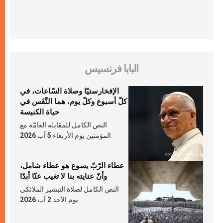
البابا فرنسيس
الإفخارستيّا وصلاة السّاعات، في
كلّ أسبوع وكلّ يوم، هما النَّفَس في
حياة الكنيسة
النص الكامل للمقابلة العامّة مع
المؤمنين يوم الأربعاء 5 آب 2026
عطاء الرّبّ يسوع هو عطاء شامل،
وأنّ عنايته بنا لا تغيب عنّا أبدًا
النص الكامل لصلاة التبشير الملائكي
يوم الأحد 2 آب 2026