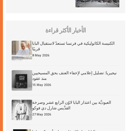
الأخبار الأكثر قراءة
الكنيسة الكاثوليكية في فرنسا تستعدّ لاستقبال البابا
قريبًا
8 May 2026
نيجيريا: تضليل إعلامي لإخفاء العنف بحق المسيحيين
منذ عقود
15 May 2026
العبوديَّة بين اعتذار البابا لاوُن الرابع عشر وصرخة
القدِّيس شارل دي فوكو
27 May 2026