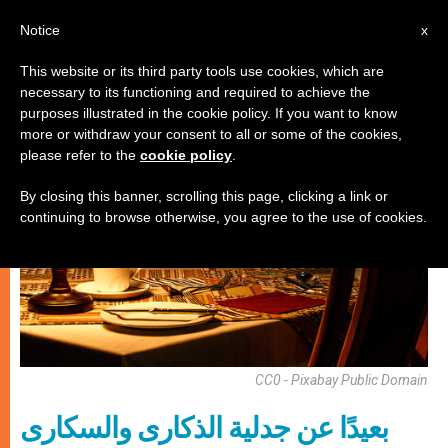
AR
Notice
x
This website or its third party tools use cookies, which are
necessary to its functioning and required to achieve the
فنّ وثقافة
purposes illustrated in the cookie policy. If you want to know
more or withdraw your consent to all or some of the cookies,
please refer to the
cookie policy
.
By closing this banner, scrolling this page, clicking a link or
continuing to browse otherwise, you agree to the use of cookies.
CC0 - Pixabay Public Domain
بعيدًا عن جدلية الذكارى والسكارى