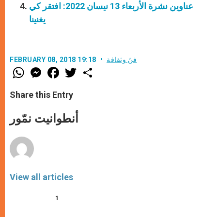
عناوين نشرة الأربعاء 13 نيسان 2022: افتقر كي
يغنينا
فنّ وثقافة
FEBRUARY 08, 2018 19:18
W
M
F
T
S
h
e
a
w
h
a
s
c
i
a
t
s
e
t
r
Share this Entry
s
e
b
t
e
A
n
o
e
p
g
o
r
أنطوانيت نمّور
p
e
k
r
View all articles
1