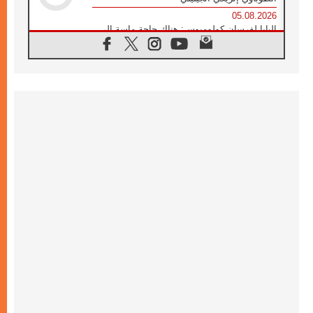
05.08.2026
البابا لفرسان كولومبوس: هناك حاجة ماسة إلى
أنبياء تناغم يسعون إلى بناء الجسور
04.08.2026
وفاة الكاردينال جوليو دوارتي لانغا
04.08.2026
عميد دائرة الحوار بين الأديان يفتتح في سيول
أول لقاء مسيحي كونفوشي
04.08.2026
إطلاق النشيد الرسمي لليوم العالمي للشباب في
سيول
04.08.2026
رسالة البابا لاوُن الرابع عشر إلى المشاركين في
المؤتمر العالمي لمنظمة سيغنيس
04.08.2026
الكاردينال بارولين: إنَّ الحوار يُستبدل اليوم
بالقوة، ويجب حماية الحقوق المهددة
بالأيديولوجيات
04.08.2026
كنيسة المغرب تقدم المساعدة إلى العائدين من
سبتة وتدعو إلى معالجة جذور الهجرة