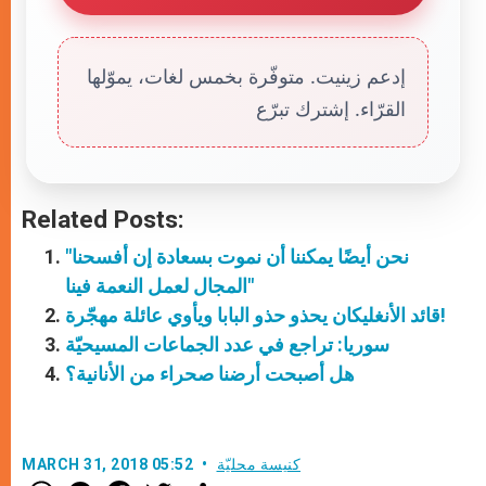
إدعم زينيت. متوفّرة بخمس لغات، يموّلها
القرّاء. إشترك تبرّع
Related Posts:
"نحن أيضًا يمكننا أن نموت بسعادة إن أفسحنا
المجال لعمل النعمة فينا"
قائد الأنغليكان يحذو حذو البابا ويأوي عائلة مهجّرة!
سوريا: تراجع في عدد الجماعات المسيحيّة
هل أصبحت أرضنا صحراء من الأنانية؟
كنيسة محليّة
MARCH 31, 2018 05:52
W
M
F
T
S