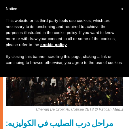
AR
Notice
x
This website or its third party tools use cookies, which are
necessary to its functioning and required to achieve the
كنيسة محليّة
purposes illustrated in the cookie policy. If you want to know
more or withdraw your consent to all or some of the cookies,
please refer to the
cookie policy
.
By closing this banner, scrolling this page, clicking a link or
continuing to browse otherwise, you agree to the use of cookies.
Chemin De Croix Au Colisée 2018 © Vatican Media
مراحل درب الصليب في الكوليزيه: