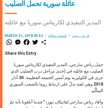
عائلة سورية تحمل الصليب
المدير التنفيذي لكاريتاس سوريا مع عائلته
فريق زينيت
كنيسة محليّة
MARCH 31, 2018 05:52
W
M
F
T
S
h
e
a
w
h
a
s
c
i
a
t
s
e
t
r
Share this Entry
s
e
b
t
e
A
n
o
e
p
g
o
r
حمل رياض سارجي، المدير التنفيذي لكاريتاس سوريا
p
e
k
r
الصليب مع عائلته في إحدى مراحل درب الصليب الذي
جرى في الكوليزيه يوم أمس الجمعة العظيمة، 30 آذار
2018 وهي لفتة تدلّ على ارتباط روما بالشعب السوري
المتألّم.
وأفاد رياض سارجي لفاتيكان نيوز: “عندما أبلغونا بأنه تمّ