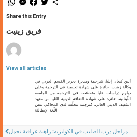
h
e
a
w
h
a
s
c
i
a
t
s
e
t
r
Share this Entry
s
e
b
t
e
A
n
o
e
p
g
o
r
فريق زينيت
p
e
k
r
View all articles
ألين كنعان إيليا، مُترجمة ومديرة تحرير القسم العربي في
وكالة زينيت. حائزة على شهادة تعليمية في الترجمة وعلى
دبلوم دراسات عليا متخصّصة في الترجمة من الجامعة
اللّبنانية. حائزة على شهادة الثقافة الدينية العُليا من معهد
التثقيف الديني العالي. مُترجمة محلَّفة لدى المحاكم. تتقن
اللّغة الإيطاليّة
مراحل درب الصليب في الكوليزيه: راهبة عراقية تحمل