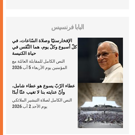
البابا فرنسيس
الإفخارستيّا وصلاة السّاعات، في
كلّ أسبوع وكلّ يوم، هما النَّفَس في
حياة الكنيسة
النص الكامل للمقابلة العامّة مع
المؤمنين يوم الأربعاء 5 آب 2026
عطاء الرّبّ يسوع هو عطاء شامل،
وأنّ عنايته بنا لا تغيب عنّا أبدًا
النص الكامل لصلاة التبشير الملائكي
يوم الأحد 2 آب 2026