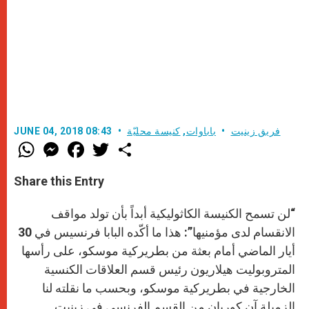
فريق زينيت
باباوات
,
كنيسة محليّة
JUNE 04, 2018 08:43
W
M
F
T
S
h
e
a
w
h
a
s
c
i
a
t
s
e
t
r
Share this Entry
s
e
b
t
e
A
n
o
e
p
g
o
r
“لن تسمح الكنيسة الكاثوليكية أبداً بأن تولد مواقف
p
e
k
r
الانقسام لدى مؤمنيها”: هذا ما أكّده البابا فرنسيس في 30
أيار الماضي أمام بعثة من بطريركية موسكو، على رأسها
المتروبوليت هيلاريون رئيس قسم العلاقات الكنسية
الخارجية في بطريركية موسكو، وبحسب ما نقلته لنا
الزميلة آن كوريان من القسم الفرنسي في زينيت.