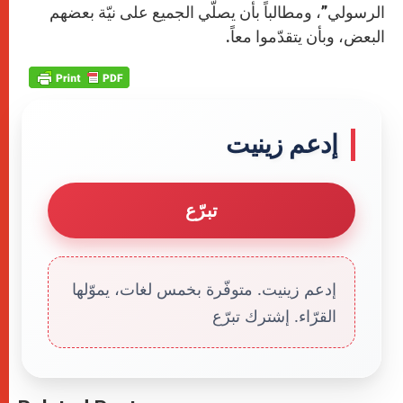
الرسولي”، ومطالباً بأن يصلّي الجميع على نيّة بعضهم
البعض، وبأن يتقدّموا معاً.
إدعم زينيت
تبرّع
إدعم زينيت. متوفّرة بخمس لغات، يموّلها
القرّاء. إشترك تبرّع