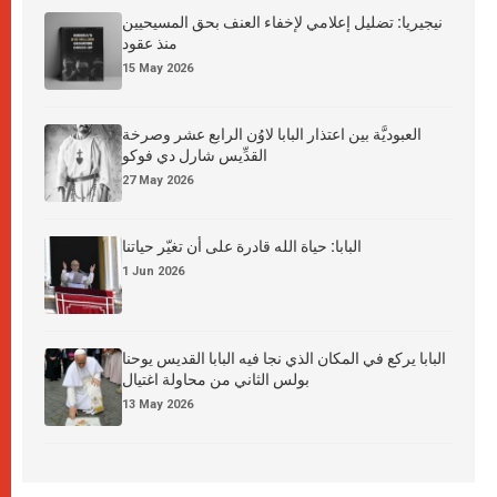
نيجيريا: تضليل إعلامي لإخفاء العنف بحق المسيحيين
منذ عقود
15 May 2026
العبوديَّة بين اعتذار البابا لاوُن الرابع عشر وصرخة
القدِّيس شارل دي فوكو
27 May 2026
البابا: حياة الله قادرة على أن تغيّر حياتنا
1 Jun 2026
البابا يركع في المكان الذي نجا فيه البابا القديس يوحنا
بولس الثاني من محاولة اغتيال
13 May 2026