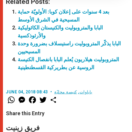
Related Posts:
بعد 4 سنوات على إعلان كوبا: الأولويّة حماية
المسيحية في الشرق الأوسط
البابا والمتروبوليت والكنيستان الكاثوليكية
والأرثوذكسية
البابا يذكّر المتروبوليت راستيسلاف بضرورة وحدة
المسيحيين
المتروبوليت هيلاريون يُعلم البابا بانفصال الكنيسة
الروسية عن بطريركية القسطنطينية
باباوات
,
كنيسة محليّة
JUNE 04, 2018 08:43
W
M
F
T
S
h
e
a
w
h
a
s
c
i
a
t
s
e
t
r
Share this Entry
s
e
b
t
e
A
n
o
e
p
g
o
r
فريق زينيت
p
e
k