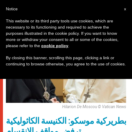
AR
Notice
x
This website or its third party tools use cookies, which are
necessary to its functioning and required to achieve the
,
باباوات
كنيسة محليّة
purposes illustrated in the cookie policy. If you want to know
more or withdraw your consent to all or some of the cookies,
please refer to the
cookie policy
.
By closing this banner, scrolling this page, clicking a link or
continuing to browse otherwise, you agree to the use of cookies.
Hilarion De Moscou © Vatican News
بطريركية موسكو: الكنيسة الكاثوليكية
ترفض مواقف الانقسام