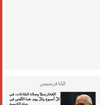
البابا فرنسيس
الإفخارستيّا وصلاة السّاعات، في
كلّ أسبوع وكلّ يوم، هما النَّفَس في
حياة الكنيسة