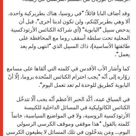
وقد أضاف البابا قائلاً: “في روسيا، هناك بطريركية واحدة،
ألا وهي بطريركيّتكم، ولن تكون لدينا أخرى”، قبل أن
يدحض سبيل “البابوية” (أي شراكة الكنائس الأرثوذكسية
المحلية تحت سلطة أسقف روما مع المحافظة على
طائفتها الأساسية)، ذاك السبيل الذي “انتهى ولم يعد
يعمل”.
كما وأشار الأب الأقدس في كلمته التي ألقاها على مسامع
زوّاره إلى أنّه “يجب احترام الكنائس المتّحدة بروما، إلّا أنّ
البابوية كطريق للوحدة لم تعد تعمل اليوم”.
في السياق عينه، أكّد الحبر الأعظم أنّه يجب ألّا تتدخّل
الكنائس الكاثوليكية في المسائل الداخلية للكنيسة
الأرثوذكسية الروسية، ولا في المواضيع السياسية، خاتماً
كلمته بالقول “هذا موقفي وموقف الكرسي الرسولي
اليوم… ومَن يتدخّلون في تلك المسائل لا يطيعون الكرسي