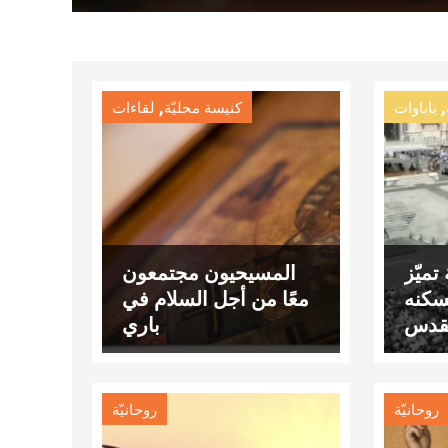
,
,
باباوات
كنيسة محليّة
لقاءات
تميّز
المسيحيون مجتمعون
سكنه
معًا من أجل السلام في
لقدس
باري
روحانيّة
روحانيّة