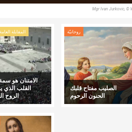
Mgr Ivan Jurkovic, © 
روحانيّة
المقابلة العامة
الامتنان هو سمة 
الصليب مفتاح قلبك
القلب الذي ي
الحنون الرحوم
الروح ا