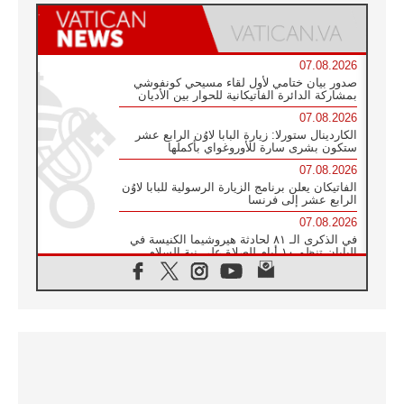
07.08.2026
صدور بيان ختامي لأول لقاء مسيحي كونفوشي
بمشاركة الدائرة الفاتيكانية للحوار بين الأديان
07.08.2026
الكاردينال ستورلا: زيارة البابا لاوُن الرابع عشر
ستكون بشرى سارة للأوروغواي بأكملها
07.08.2026
الفاتيكان يعلن برنامج الزيارة الرسولية للبابا لاوُن
الرابع عشر إلى فرنسا
07.08.2026
في الذكرى الـ ٨١ لحادثة هيروشيما الكنيسة في
اليابان تنظم ١٠ أيام للصلاة على نية السلام
07.08.2026
الكنيسة في الأوروغواي: زيارة البابا ستعزز
الإيمان والرجاء
06.08.2026
الاجتماع الشهري للمطارنة الموارنة
06.08.2026
الكاردينال روسي: زيارة البابا لاوُن إلى الأرجنتين
هي تكريم للبابا فرنسيس