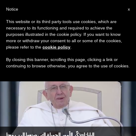
AR
Notice
x
This website or its third party tools use cookies, which are
necessary to its functioning and required to achieve the
DAY
purposes illustrated in the cookie policy. If you want to know
June 27th, 2018
more or withdraw your consent to all or some of the cookies,
please refer to the
cookie policy
.
By closing this banner, scrolling this page, clicking a link or
continuing to browse otherwise, you agree to the use of cookies.
DERNIÈRES NOUVELLES
البابا: لنتذكّر الأمور الجميلة التي صنعها الرب معنا