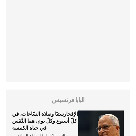
البابا فرنسيس
الإفخارستيّا وصلاة السّاعات، في
كلّ أسبوع وكلّ يوم، هما النَّفَس
في حياة الكنيسة
النص الكامل للمقابلة العامّة مع