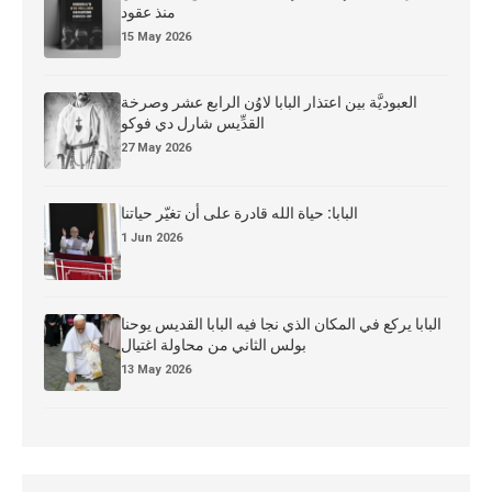
منذ عقود
15 May 2026
العبوديَّة بين اعتذار البابا لاوُن الرابع عشر وصرخة
القدِّيس شارل دي فوكو
27 May 2026
البابا: حياة الله قادرة على أن تغيّر حياتنا
1 Jun 2026
البابا يركع في المكان الذي نجا فيه البابا القديس يوحنا
بولس الثاني من محاولة اغتيال
13 May 2026