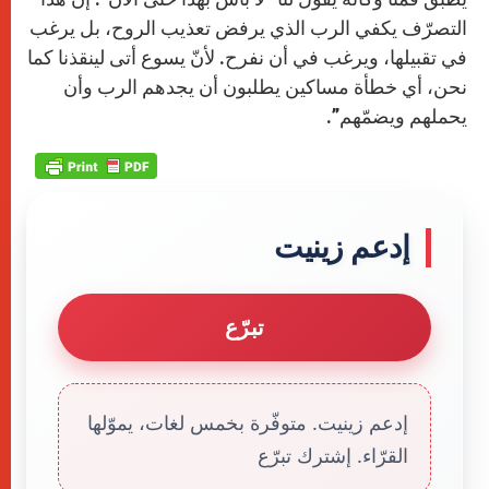
التصرّف يكفي الرب الذي يرفض تعذيب الروح، بل يرغب
في تقبيلها، ويرغب في أن نفرح. لأنّ يسوع أتى لينقذنا كما
نحن، أي خطأة مساكين يطلبون أن يجدهم الرب وأن
يحملهم ويضمّهم”.
إدعم زينيت
تبرّع
إدعم زينيت. متوفّرة بخمس لغات، يموّلها
القرّاء. إشترك تبرّع