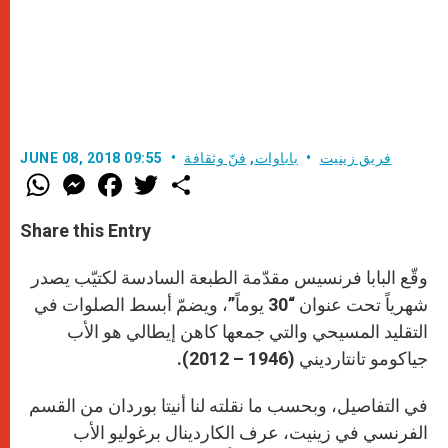
فريق زينيت
باباوات
,
فنّ وثقافة
JUNE 08, 2018 09:55
W
M
F
T
S
h
e
a
w
h
a
s
c
i
a
t
s
e
t
r
Share this Entry
s
e
b
t
e
A
n
o
e
p
g
o
r
وقّع البابا فرنسيس مقدّمة الطبعة السادسة لكتيّب يصدر
p
e
k
r
شهرياً تحت عنوان “30 يوماً”، ويضمّ أبسط الصلوات في
التقليد المسيحي والتي جمعها كاهن إيطالي هو الأب
جياكومو تانتارديني (1946 – 2012).
في التفاصيل، وبحسب ما نقلته لنا أنيتا بوردان من القسم
الفرنسي في زينيت، عرف الكاردينال برغوليو الأب