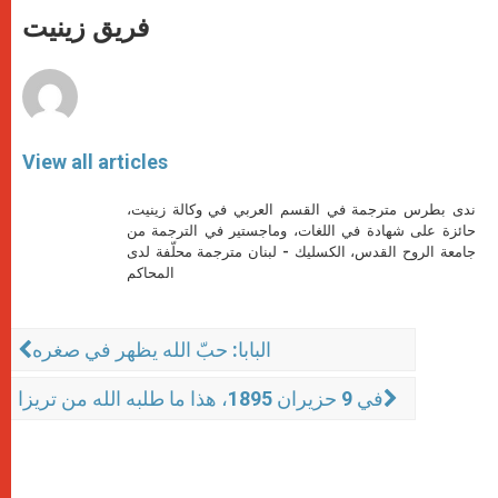
A
n
o
e
p
g
o
r
فريق زينيت
p
e
k
r
View all articles
ندى بطرس مترجمة في القسم العربي في وكالة زينيت،
حائزة على شهادة في اللغات، وماجستير في الترجمة من
جامعة الروح القدس، الكسليك - لبنان مترجمة محلّفة لدى
المحاكم
البابا: حبّ الله يظهر في صغره
في 9 حزيران 1895، هذا ما طلبه الله من تريزا