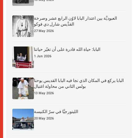
العبوديَّة بين اعتذار البابا لاوُن الرابع عشر وصرخة
القدِّيس شارل دي فوكو
27 May 2026
البابا: حياة الله قادرة على أن تغيّر حياتنا
1 Jun 2026
البابا يركع في المكان الذي نجا فيه البابا القديس يوحنا
بولس الثاني من محاولة اغتيال
13 May 2026
الليتورجيَّا في سرّ الكنيسة
20 May 2026