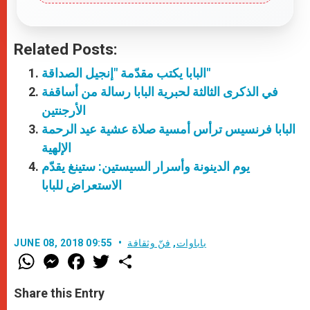
Related Posts:
البابا يكتب مقدّمة "إنجيل الصداقة"
في الذكرى الثالثة لحبرية البابا رسالة من أساقفة
الأرجنتين
البابا فرنسيس ترأس أمسية صلاة عشية عيد الرحمة
الإلهية
يوم الدينونة وأسرار السيستين: ستينغ يقدّم
الاستعراض للبابا
باباوات
,
فنّ وثقافة
JUNE 08, 2018 09:55
W
M
F
T
S
h
e
a
w
h
a
s
c
i
a
t
s
e
t
r
Share this Entry
s
e
b
t
e