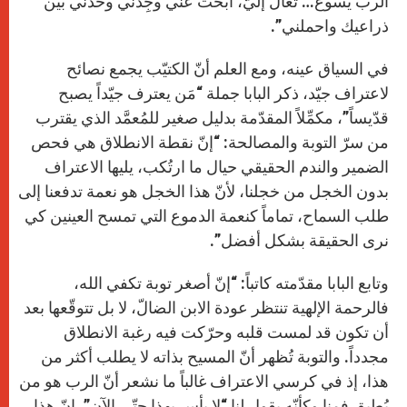
الرب يسوع… تعال إليّ، ابحث عنّي وجِدني وخذني بين
ذراعيك واحملني”.
في السياق عينه، ومع العلم أنّ الكتيّب يجمع نصائح
لاعتراف جيّد، ذكر البابا جملة “مَن يعترف جيّداً يصبح
قدّيساً”، مكمِّلاً المقدّمة بدليل صغير للمُعمَّد الذي يقترب
من سرّ التوبة والمصالحة: “إنّ نقطة الانطلاق هي فحص
الضمير والندم الحقيقي حيال ما ارتُكب، يليها الاعتراف
بدون الخجل من خجلنا، لأنّ هذا الخجل هو نعمة تدفعنا إلى
طلب السماح، تماماً كنعمة الدموع التي تمسح العينين كي
نرى الحقيقة بشكل أفضل”.
وتابع البابا مقدّمته كاتباً: “إنّ أصغر توبة تكفي الله،
فالرحمة الإلهية تنتظر عودة الابن الضالّ، لا بل تتوقّعها بعد
أن تكون قد لمست قلبه وحرّكت فيه رغبة الانطلاق
مجدداً. والتوبة تُظهر أنّ المسيح بذاته لا يطلب أكثر من
هذا، إذ في كرسي الاعتراف غالباً ما نشعر أنّ الرب هو من
يُطبق فمنا وكأنّه يقول لنا “لا بأس بهذا حتّى الآن”. إنّ هذا