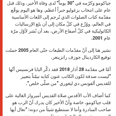
جياكومو وكرّمه في “30 يوماً” لدى وفاة الأخير، وذلك قبل
عام على انتخاب برغوليو حبراً أعظم. وها هو اليوم يوقّع
مقدّمة كتاب الصلوات الذي تُرجم إلى اللغات الأساسية
في العالم، ووُزّع في كلّ مكان إلى أن بلغ الإرساليات
الكاثوليكية في كلّ أصقاع الأرض، بعد أن نُشر لأوّل مرّة
عام 2001.
نشير هنا إلى أنّ مقدّمات الطبعات حتّى العام 2005 حملت
توقيع الكاردينال جوزف راتزينغر.
أمّا في مقدّمة 28 آذار 2018 فقد ذكّر البابا فرنسيس أنّها
“ليست صدفة لكون الكاتب عنون كتابه تيمّناً بتعبير
للقديس ألفونس دي ليغوري “من صلّى خلص”.
كما أضاف الأب الأقدس صلاة القديس أمبرواز الغالية على
قلب جياكومو، خاصة وأنّ الأخير كان يدرك أنّ الرب هو
صاحب المبادرة وأننا لا نستطيع شيئاً من دونه: “تعال أيها