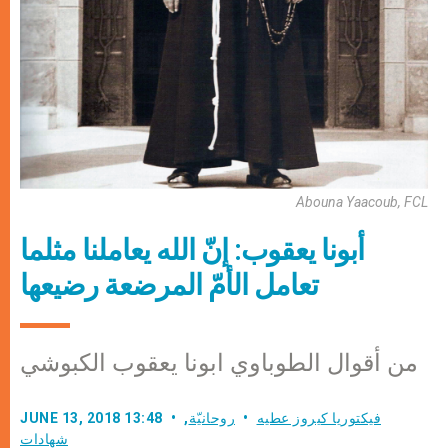
Abouna Yaacoub, FCL
أبونا يعقوب: إنّ الله يعاملنا مثلما
تعامل الأمّ المرضعة رضيعها
من أقوال الطوباوي ابونا يعقوب الكبوشي
فيكتوريا كيروز عطيه
روحانيّة
,
JUNE 13, 2018 13:48
شهادات