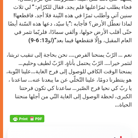
فجاء يطلب ثمرًاعليها فلم يجد. فقال للكرّام: ” لي ثلاث
سنين آتي وأطلب ثمرًا في هذه التّينة فلا أجد. فاقطعها!
لماذا تعطّل الأرض؟ فأجابه :”يا سيّد، دعها هذه السّنة أيضًا
حتّى أقلب الأرض حولها، وألقي سمادًا، فلربّما تثمر في
العام المقبل، وإلّا فتقطعها فيما بعد”(لو13: 6-9)
نعم … الرّبّ يمنحنا الفرص…. نحن بحاجة إلى تنقيب تربتنا،
لنثمر خيرا…. الرّبّ يحتمل بأناةٍ. الرّبّ لطيف وحليم…
يمنحنا الوقت الكافي للوصول إلى فرح الغاية…علينا التّوبة،
هو ينتظرنا دومًا، علينا التّخلّي عن ما يبعدنا عنه… ساعدنا ،
يا ربّ كي نحيا فرح الصّبر… ساعدنا كي تكون فرحتنا
الكبرى، لحظة الوصول إلى الغاية التّي من أجلها منحتنا
الحياة…