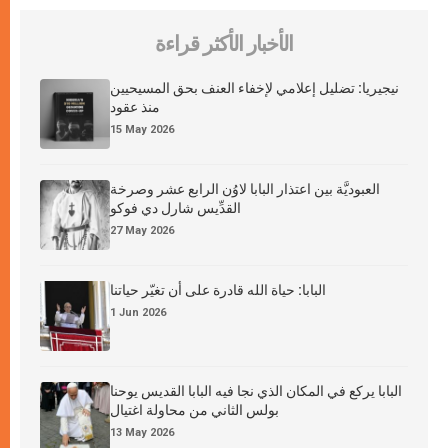
الأخبار الأكثر قراءة
نيجيريا: تضليل إعلامي لإخفاء العنف بحق المسيحيين
منذ عقود
15 May 2026
العبوديَّة بين اعتذار البابا لاوُن الرابع عشر وصرخة
القدِّيس شارل دي فوكو
27 May 2026
البابا: حياة الله قادرة على أن تغيّر حياتنا
1 Jun 2026
البابا يركع في المكان الذي نجا فيه البابا القديس يوحنا
بولس الثاني من محاولة اغتيال
13 May 2026