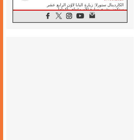
الكاردينال ستورلا: زيارة البابا لاوُن الرابع عشر
ستكون بشرى سارة للأوروغواي بأكملها
07.08.2026
الفاتيكان يعلن برنامج الزيارة الرسولية للبابا لاوُن
الرابع عشر إلى فرنسا
07.08.2026
في الذكرى الـ ٨١ لحادثة هيروشيما الكنيسة في
اليابان تنظم ١٠ أيام للصلاة على نية السلام
07.08.2026
الكنيسة في الأوروغواي: زيارة البابا ستعزز
الإيمان والرجاء
06.08.2026
الاجتماع الشهري للمطارنة الموارنة
06.08.2026
الكاردينال روسي: زيارة البابا لاوُن إلى الأرجنتين
هي تكريم للبابا فرنسيس
06.08.2026
زيارة البابا إلى البيرو ستكون زمن نعمة ومصالحة
ورجاء