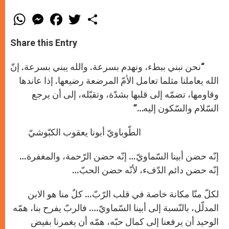
W
M
F
T
S
h
e
a
w
h
a
s
c
i
a
t
s
e
t
r
Share this Entry
s
e
b
t
e
A
n
o
e
p
g
o
r
“نحن نبني ببطء، ونهدم بسرعة. والله يبني بسرعة. إنّ
p
e
k
r
الله يعاملنا مثلما تعامل الأمّ المرضعة رضيعها. إذا عاندها
وقاومها، تضمّه إلى قلبها بشدّة، وتقبّله، إلى أن يرجع
السّلام والسّكون إليه…”
الطّوباويّ أبونا يعقوب الكبّوشيّ
إنّه حضن أبينا السّماويّ… إنّه حضن الرّحمة، والمغفرة…
إنّه حضن دائم الدّفء، لأنّه حضن الحبّ…
لكلّ منّا مكانة خاصة في قلب الرّبّ… كلٌ منا هو الابن
المدلّل، بالنّسبة إلى أبينا السّماويّ…. فالربّ يفرح بنا، همّه
الوحيد أن يرفعنا إلى كمال حبّه، همّه أن يغمرنا بفيض