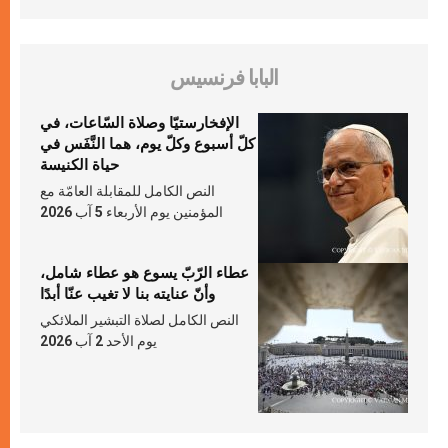
البابا فرنسيس
الإفخارستيّا وصلاة السّاعات، في
كلّ أسبوع وكلّ يوم، هما النَّفَس في
حياة الكنيسة
النص الكامل للمقابلة العامّة مع
المؤمنين يوم الأربعاء 5 آب 2026
عطاء الرّبّ يسوع هو عطاء شامل،
وأنّ عنايته بنا لا تغيب عنّا أبدًا
النص الكامل لصلاة التبشير الملائكي
يوم الأحد 2 آب 2026