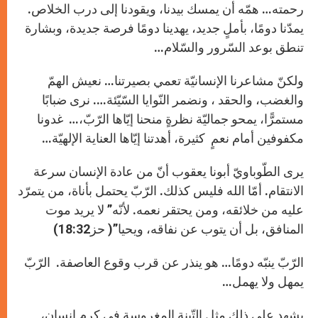
رحمته… همّه أن يمسك بيدنا، ويقودنا إلى درب الخلاص.
يمدّنا دومًا، بأملٍ جديد، يهدينا دومًا فرصة جديدة، وبشارة
تنطق بوعد السّرور والسّلام…
ولكنّ مشاعرنا الإنسانيّة تعمي بصيرتنا… نعيش الهمّ
والغضب، والحقد ، ونضمر النّوايا السّيّئة…. نرى ضبابًا
مستمرًّا، يمحو جماليّة نظرةٍ منحنا إيّاها الرّبّ،… غدونا
مكفوفين أمام نعمٍ كثيرة، أهدتنا إيّاها العناية الإلهيّة…
يرى الطّوباويّ أبونا يعقوب أنّ من عادة الإنسان سرعة
الانتقام. أمّا الله فليس كذلك. الرّبّ يحتمل بأناة، من يتمرّد
عليه من خلائقه، ومن يحتقر نعمه. لأنّه” لا يريد موت
المنافق، بل أن يتوب عن نفاقه، ويحيا”( حز18:32)
الرّبّ ينبّه دومًا… هو ينذر عن قرب وقوع العاصفة. الرّبّ
يمهل ولا يهمل…
يشهد على ذلك مثل التّينة المغروسة في كرم إنسان،