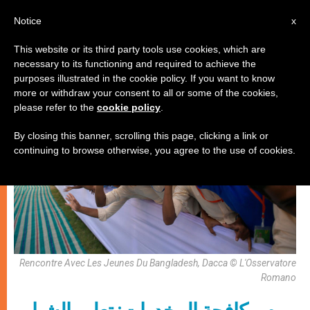
AR
Notice
x
This website or its third party tools use cookies, which are
necessary to its functioning and required to achieve the
إيكولوجيا شاملة
purposes illustrated in the cookie policy. If you want to know
more or withdraw your consent to all or some of the cookies,
please refer to the
cookie policy
.
By closing this banner, scrolling this page, clicking a link or
continuing to browse otherwise, you agree to the use of cookies.
Rencontre Avec Les Jeunes Du Bangladesh, Dacca © L'Osservatore
Romano