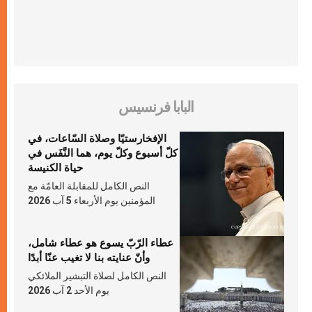
البابا فرنسيس
الإفخارستيّا وصلاة السّاعات، في
كلّ أسبوع وكلّ يوم، هما النَّفَس في
حياة الكنيسة
النص الكامل للمقابلة العامّة مع
المؤمنين يوم الأربعاء 5 آب 2026
عطاء الرّبّ يسوع هو عطاء شامل،
وأنّ عنايته بنا لا تغيب عنّا أبدًا
النص الكامل لصلاة التبشير الملائكي
يوم الأحد 2 آب 2026