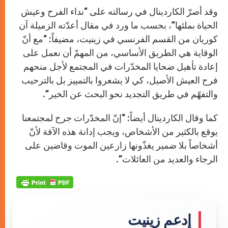
وقد أصرّ الكاردينال في رسالته على “نداء الفرح وعيش
الحياة بملئها”، بحسب ما ورد في مقال أعدّته الزميلة آن
كوريان من القسم الفرنسي في زينيت، مضيفاً: “مع أنّ
الوقاية هي الطريق الأساسي، من المهمّ أن نعمل على
إعادة تأهيل ضحايا المخدّرات في المجتمع لأجل منحهم
فرح العيش الأصيل، كي لا يشعروا بالتمييز بل بالترحيب
والتفهّم في طريق التجديد نحو البحث عن الخير”.
كما وقال الكاردينال أيضاً: “إنّ المخدّرات جرح لمجتمعنا
يوقع بالكثير من الأشخاص، ويجب إدانة هذه الآفة لأنّ
أشخاصاً بلا ضمير يغذّونها زارعين الموت وقاضين على
الرجاء والعديد من العائلات”.
إدعم زينيت