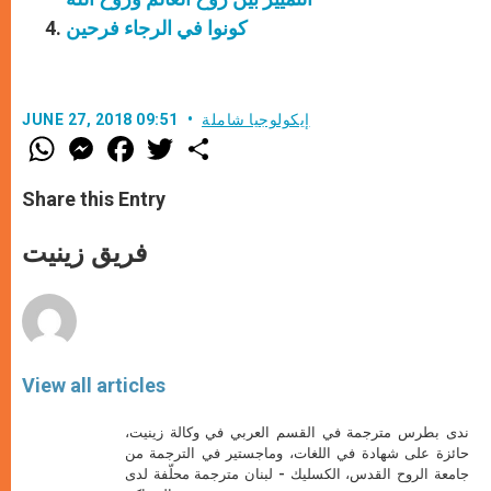
كونوا في الرجاء فرحين
إيكولوجيا شاملة
JUNE 27, 2018 09:51
W
M
F
T
S
h
e
a
w
h
a
s
c
i
a
t
s
e
t
r
Share this Entry
s
e
b
t
e
A
n
o
e
p
g
o
r
فريق زينيت
p
e
k
r
View all articles
ندى بطرس مترجمة في القسم العربي في وكالة زينيت،
حائزة على شهادة في اللغات، وماجستير في الترجمة من
جامعة الروح القدس، الكسليك - لبنان مترجمة محلّفة لدى