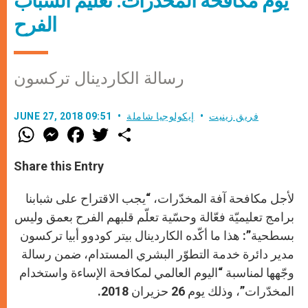
يوم مكافحة المخدرات: تعليم الشباب
الفرح
رسالة الكاردينال تركسون
فريق زينيت
إيكولوجيا شاملة
JUNE 27, 2018 09:51
W
M
F
T
S
h
e
a
w
h
a
s
c
i
a
t
s
e
t
r
Share this Entry
s
e
b
t
e
A
n
o
e
p
g
o
r
لأجل مكافحة آفة المخدّرات، “يجب الاقتراح على شبابنا
p
e
k
r
برامج تعليميّة فعّالة وحسّية تعلّم قلبهم الفرح بعمق وليس
بسطحية”: هذا ما أكّده الكاردينال بيتر كودوو أبيا تركسون
مدير دائرة خدمة التطوّر البشري المستدام، ضمن رسالة
وجّهها لمناسبة “اليوم العالمي لمكافحة الإساءة واستخدام
المخدّرات”، وذلك يوم 26 حزيران 2018.