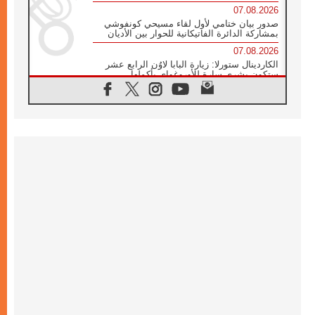
07.08.2026
صدور بيان ختامي لأول لقاء مسيحي كونفوشي
بمشاركة الدائرة الفاتيكانية للحوار بين الأديان
07.08.2026
الكاردينال ستورلا: زيارة البابا لاوُن الرابع عشر
ستكون بشرى سارة للأوروغواي بأكملها
07.08.2026
الفاتيكان يعلن برنامج الزيارة الرسولية للبابا لاوُن
الرابع عشر إلى فرنسا
07.08.2026
في الذكرى الـ ٨١ لحادثة هيروشيما الكنيسة في
اليابان تنظم ١٠ أيام للصلاة على نية السلام
07.08.2026
الكنيسة في الأوروغواي: زيارة البابا ستعزز
الإيمان والرجاء
06.08.2026
الاجتماع الشهري للمطارنة الموارنة
06.08.2026
الكاردينال روسي: زيارة البابا لاوُن إلى الأرجنتين
هي تكريم للبابا فرنسيس
06.08.2026
زيارة البابا إلى البيرو ستكون زمن نعمة ومصالحة
ورجاء