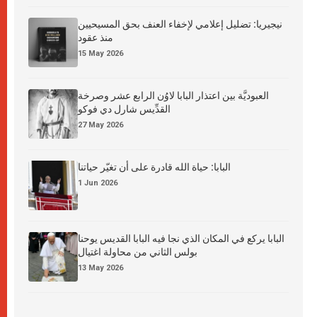
نيجيريا: تضليل إعلامي لإخفاء العنف بحق المسيحيين
منذ عقود
15 May 2026
العبوديَّة بين اعتذار البابا لاوُن الرابع عشر وصرخة
القدِّيس شارل دي فوكو
27 May 2026
البابا: حياة الله قادرة على أن تغيّر حياتنا
1 Jun 2026
البابا يركع في المكان الذي نجا فيه البابا القديس يوحنا
بولس الثاني من محاولة اغتيال
13 May 2026