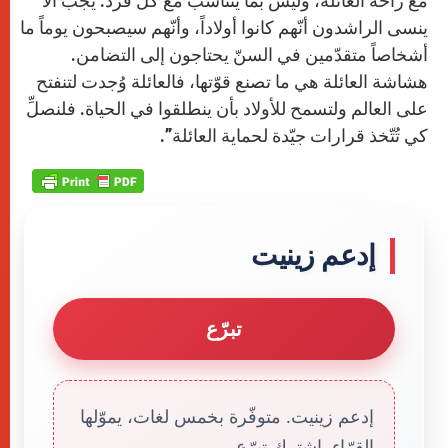
مع راحة العائلة، وليس بما يتناسب مع كلّ فرد. يجب ألّا
ينسى الراشدون أنّهم كانوا أولاداً، وأنّهم سيصبحون يوماً ما
أشخاصاً متقدّمين في السنّ يحتاجون إلى التضامن.
هشاشة العائلة هي ما تصنع قوّتها، فالعائلة وُجدت لتنفتح
على العالم ولتسمح للأولاد بأن ينطلقوا في الحياة. فلنصلِّ
كي تُتّخذ قرارات جيّدة لحماية العائلة”.
إدعم زينيت
تبرّع
إدعم زينيت. متوفّرة بخمس لغات، يموّلها
القرّاء. إشترك تبرّع