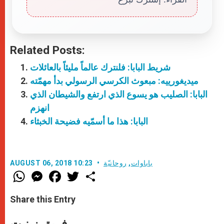
Related Posts:
شريط البابا: فلنترك عالماً مليئاً بالعائلات
ميديغورييه: مبعوث الكرسي الرسولي بدأ مهمّته
البابا: الصليب هو يسوع الذي ارتفع والشيطان الذي
انهزم
البابا: هذا ما أسمّيه فضيحة الخبثاء
باباوات
,
روحانيّة
AUGUST 06, 2018 10:23
W
M
F
T
S
h
e
a
w
h
a
s
c
i
a
t
s
e
t
r
Share this Entry
s
e
b
t
e
A
n
o
e
p
g
o
r