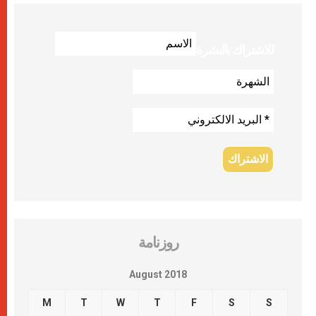
للاشتراك بالنشرة
روزنامة
August 2018
M
T
W
T
F
S
S