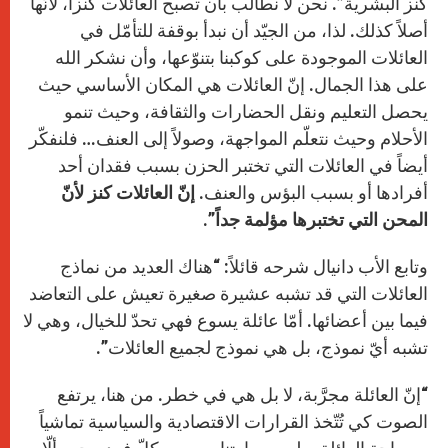
كنز البشرية”. نحن لا نطالب بأن تصبح العائلات كنزاً، لأنّها
أصلاً كذلك. لذا، من الجيّد أن نبدأ بوقفة للتأمّل في
العائلات الموجودة على كوكبنا بتنوّعها، وأن نشكر الله
على هذا الجمال. إنّ العائلات هي المكان الأساسي حيث
يحصل التعليم ونقل الحضارات والثقافة، وحيث تنمو
الأحلام وحيث نتعلّم المواجهة، وصولاً إلى العنف… فلنفكّر
أيضاً في العائلات التي تختبر الحزن بسبب فقدان أحد
أفرادها أو بسبب البؤس والعنف.
إنّ العائلات كنز لأنّ
المحن التي تختبرها مؤلمة جداً”.
وتابع الأب دانيال شرحه قائلاً: “هناك العديد من نماذج
العائلات التي قد تشبه عشيرة صغيرة تعيش على التعاضد
فيما بين أعضائها. أمّا عائلة يسوع فهي تحدّ للخيال، وهي لا
تشبه أيّ نموذج، بل هي نموذج لجميع العائلات”.
“إنّ العائلة مجرَّبة، لا بل هي في خطر. من هنا، يرتفع
الصوت كي تُتّخذ القرارات الاقتصادية والسياسية تماشياً