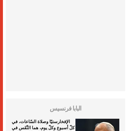
البابا فرنسيس
الإفخارستيّا وصلاة السّاعات، في
كلّ أسبوع وكلّ يوم، هما النَّفَس في