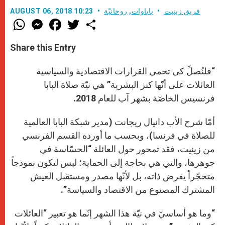
فريق زينيت
باباوات
,
روحانيّة
AUGUST 06, 2018 10:23
W
M
F
T
S
h
e
a
w
h
a
s
c
i
a
t
s
e
t
r
Share this Entry
s
e
b
t
e
A
n
o
e
p
g
o
r
“فلنُصلِّ كي تحمي القرارات الاقتصادية والسياسية
p
e
k
r
العائلات على أنّها كنز البشرية” هي نيّة صلاة البابا
فرنسيس الخاصّة بشهر آب للعام 2018.
أمّا شرح الأب دانيال ريجانت (مدير شبكة البابا العالمية
للصلاة في فرنسا)، وبحسب ما أورده القسم الفرنسي
من زينيت، فقد تمحور حول العائلة “الحسّاسة في
جوهرها، والتي هي بحاجة إلى الحماية؛ ليس لتكون نموذجاً
متحجّراً يفرض ذاته، بل لأنّها مصدر ومستقبل العيش
المشترك المصنوع من الاقتصاد والسياسة”.
“وما هو أساسيّ في نيّة هذا الشهر إنّما هو تعبير “العائلات