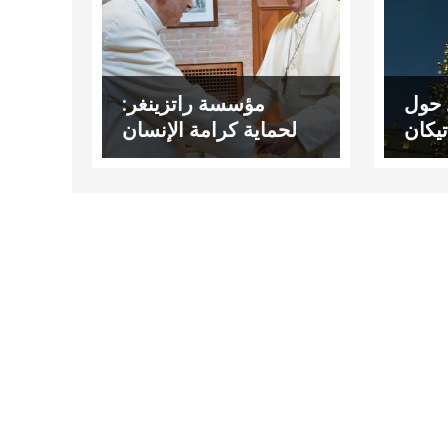
ل حول
مؤسسة راتزينغر:
يكان
لحماية كرامة الإنسان