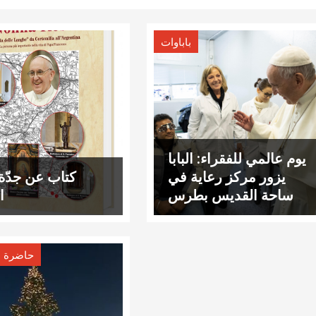
باباوات
يوم عالمي للفقراء: البابا
يزور مركز رعاية في
كتاب عن جدّة ا
ساحة القديس بطرس
ا
حاضرة ال