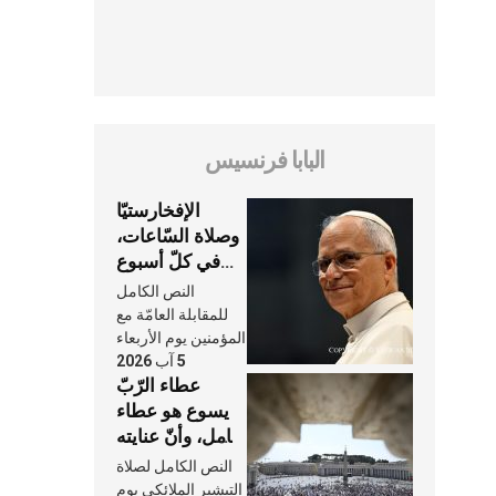
البابا فرنسيس
الإفخارستيّا
وصلاة السّاعات،
في كلّ أسبوع
وكلّ يوم، هما
النص الكامل
النَّفَس في حياة
للمقابلة العامّة مع
الكنيسة
المؤمنين يوم الأربعاء
5 آب 2026
عطاء الرّبّ
يسوع هو عطاء
شامل، وأنّ عنايته
بنا لا تغيب عنّا
النص الكامل لصلاة
أبدًا
التبشير الملائكي يوم