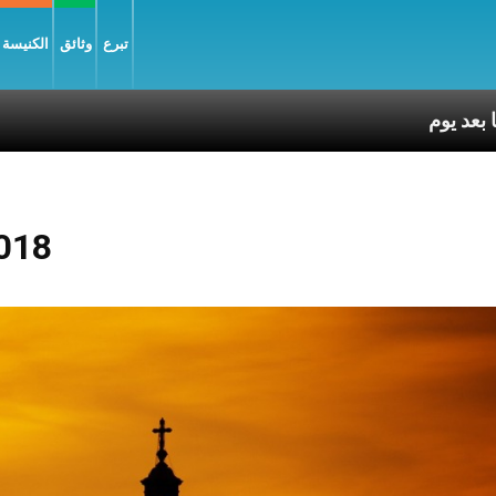
تبرع
وثائق
الكنيسة و
018