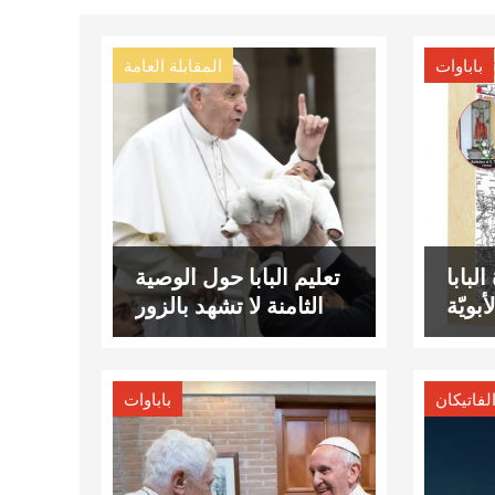
باباوات
المقابلة العامة
لبابا
تعليم البابا حول الوصية
لأبويّة
الثامنة لا تشهد بالزور
فاتيكان
باباوات