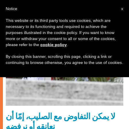
AR
Notice
x
This website or its third party tools use cookies, which are
necessary to its functioning and required to achieve the
روحانيّة
purposes illustrated in the cookie policy. If you want to know
more or withdraw your consent to all or some of the cookies,
please refer to the
cookie policy
.
By closing this banner, scrolling this page, clicking a link or
continuing to browse otherwise, you agree to the use of cookies.
لا يمكن التفاوض مع الصليب، إمّا أن
نعانقه أو نرفضه