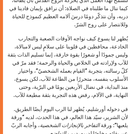
لنسمح لهذا العمل الذي يحرّكه الروح القدس بأن يطالنا،
كيما ننال ما طلبناه في الصلاة: أن نرافق بإيمان فادينا في
دربه، وأن نتذكّر دومًا درسَ آلامه العظيم كنموذج للحياة
وللانتصار على روح الشرّ.
يُظهر لنا يسوع كيف نواجه الأوقات الصعبة والتجارب
الخادعة، محافظين في قلوبنا على سلامٍ ليس لامبالاة،
وليس جمودًا أو شعورًا بقوة خارقة، إنما تسليم الذات بثقة
للآب ولإرادته في الخلاص والحياة والرحمة؛ فقد مرّ في
كلّ رسالته، بتجربة “القيام بعمله الشخصيّ”، واختيار
الأسلوب بنفسه، متحررًا من الطاعة للآب. لكن يسوع،
منذ البداية، في نضال الأربعين يومًا في البرّية، وحتى
النهاية، في الآلام، رفض هذه التجربة بثقة مطيعة للآب.
في دخوله أورشليم، يُظهر لنا الرب اليوم أيضًا الطريق.
لأن الشرير، سيّد هذا العالم، في هذا الحدث، لديه “ورقة
يلعبها”: ورقة
التفاخر بالإنجازات الشخصية
، وأجابه الربّ
عبر بقائه مخلصًا لدربه،
درب التواضع
.