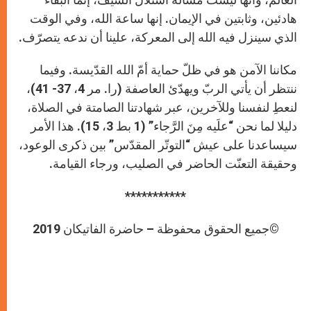
هادئين، وثابتين في الإيمان. إنها ساعة الله، وفي الوقت
الذي سينزل فيه الله إلى المعركة، علينا أن ندعه يتصرّف.
مكاننا الآمن هو في ظلّ حماية أمّ الله القدّيسة. وفيما
ننتظر أن يأتي الربّ ويهدّئ العاصفة (را. مر 4، 37- 41)،
لنعطِ لنفسنا وللآخرين، عبر شهادتنا الصامتة في الصلاة،
دليلا لما نحن “علَيه مِنَ الرَّجاء” (1 بط 3، 15). هذا الأمر
سيساعدنا على عيش “التوتّر المقدّس” بين ذكرى الوعود،
وحقيقة التعنّت الحاضر في الصليب، ورجاء القيامة.
***********
©جميع الحقوق محفوظة – حاضرة الفاتيكان 2019