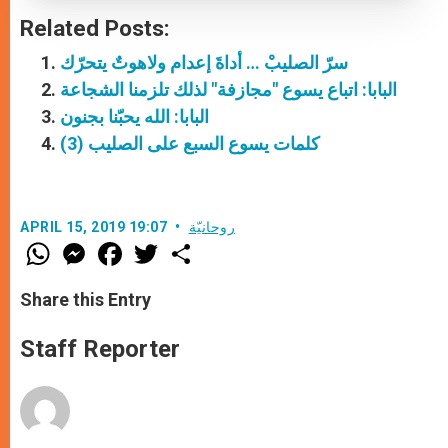
Related Posts:
سرّ الصليبْ … أداةَ إعدام ولاهوتٌ يتحرّك
البابا: اتباع يسوع "مجازفة" لذلك تلزمنا الشجاعة
البابا: الله يحبّنا بجنون
كلمات يسوع السبع على الصليب (3)
روحانيّة
APRIL 15, 2019 19:07
W
M
F
T
S
h
e
a
w
h
a
s
c
i
a
t
s
e
t
r
Share this Entry
s
e
b
t
e
A
n
o
e
p
g
o
r
Staff Reporter
p
e
k
r