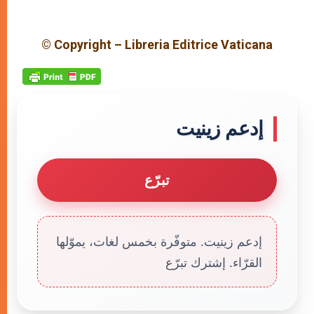
© Copyright – Libreria Editrice Vaticana
إدعم زينيت
تبرّع
إدعم زينيت. متوفّرة بخمس لغات، يموّلها
القرّاء. إشترك تبرّع