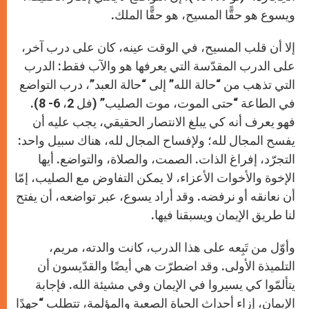
ويسوع هو حقًّا المسيح، هو حقًّا الملك.
إلا أن قلب المسيح، في الوقت عينه، كان على درب آخر،
على الدرب المقدّسة التي يعرفها هو والآب فقط: الدرب
التي تذهب من “حالة الله” إلى “حالة العبد”، درب التواضع
في الطاعة “حتى الموت، موت الصليب” (فل 2، 6- 8).
فهو يعرف أنه كي يبلغ الانتصار الحقيقي، يجب عليه أن
يفسح المجال لله؛ ولإفساح المجال لله، هناك سبيل واحد:
التجرّد، إفراغ الذات. الصمت، والصلاة، والتواضع. أيها
الإخوة والأخوات الأعزاء، لا يمكن التفاوض مع الصليب، إمّا
أن نعانقه أو نرفضه. وقد أراد يسوع، عبر تواضعه، أن يفتح
لنا طريق الإيمان ويسبقنا فيها.
وأوّل من تَبِعه على هذا الدرب، كانت والدته، مريم،
التلميذة الأولى. وقد اضطرّت هي أيضًا والقدّيسون أن
يتألمّوا كي يسيروا في الإيمان وفي مشيئة الله. فإجابة
الإيمان، إزاء أحداث الحياة الصعبة والمؤلمة، تتطلب “جهدًا