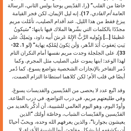
خاصًا من القلب” (را. القدّيس يوحنا بولس الثاني، الرسالة
العامة
أم الفادي
، 17). إنه ليل الإيمان. لكن فجر القيامة
يبزغ فقط من هذا الليل. عند أقدام الصليب، تأمّلت مريم
مجدّدًا بالكلمات التي بشّرها الملاك فيها بابنها: “سَيكونُ
عَظيمًا […] وَيُوليه الرَّبُّ الإِلهُ عَرشَ أَبيه داود، ويَملِكُ على
بَيتِ يَعقوبَ أَبَدَ الدَّهر، وَلَن يَكونَ لِمُلكِه نِهاية” (لو 1، 32-
33). على الجلجلة وجدت مريم نفسها أمام النكران التام
لهذا الوعد: ابنها يموت على الصليب مثل المجرم. وكما
دُمر التفاخر بالإنجازات الشخصية بتواضع يسوع، كما دُمر
أيضًا في قلب الأم؛ لكن كلاهما استطاعا التزام الصمت.
وقد اتّبع عدد لا يحصى من القدّيسين والقديسات يسوعَ،
وفي طليعتهم مريم، في درب التواضع، في درب الطاعة.
وأودّ اليوم، وهو اليوم العالمي للشبيبة، أن أذكِّر بالعديد من
القدّيسين والقدّيسات الشباب، وخاصّة أولئك “الذين
يعيشون بجوارنا”، والذين يعرفهم الله وحده، ويحبّ أحيانًا
أن يكشفهم لنا بشكل مفاجئ. أيها الشبيبة الأعزاء، لا