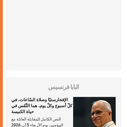
البابا فرنسيس
الإفخارستيّا وصلاة السّاعات، في
كلّ أسبوع وكلّ يوم، هما النَّفَس في
حياة الكنيسة
النص الكامل للمقابلة العامّة مع
المؤمنين يوم الأربعاء 5 آب 2026