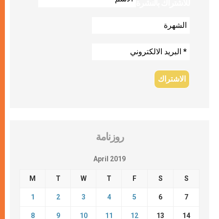
للاشتراك بالنشرة
روزنامة
April 2019
M
T
W
T
F
S
S
1
2
3
4
5
6
7
8
9
10
11
12
13
14