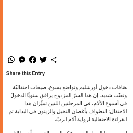
W
M
F
T
S
h
e
a
w
h
a
s
c
i
a
t
s
e
t
r
Share this Entry
s
e
b
t
e
A
n
o
e
p
g
o
r
هتافات دخول أورشليم وتواضع يسوع. صيحات احتفاليّة
p
e
k
r
وتعنّت شديد. إن هذا السرّ المزدوج يرافق سنويًّا الدخولَ
في أسبوع الآلام، في المرحلتين اللتين تميِّزان هذا
الاحتفال: التطواف بأغصان النخيل والزيتون في البداية ثم
القراءة الاحتفالية لرواية آلام الربّ.