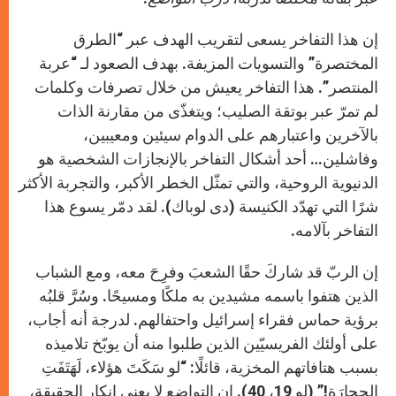
إن هذا التفاخر يسعى لتقريب الهدف عبر “الطرق
المختصرة” والتسويات المزيفة. بهدف الصعود لـ “عربة
المنتصر”. هذا التفاخر يعيش من خلال تصرفات وكلمات
لم تمرّ عبر بوتقة الصليب؛ ويتغذّى من مقارنة الذات
بالآخرين واعتبارهم على الدوام سيئين ومعيبين،
وفاشلين… أحد أشكال التفاخر بالإنجازات الشخصية هو
الدنيوية الروحية، والتي تمثّل الخطر الأكبر، والتجربة الأكثر
شرًا التي تهدّد الكنيسة (دى لوباك). لقد دمّر يسوع هذا
التفاخر بآلامه.
إن الربّ قد شاركَ حقًا الشعبَ وفرِحَ معه، ومع الشباب
الذين هتفوا باسمه مشيدين به ملكًا ومسيحًا. وسُرَّ قلبُه
برؤية حماس فقراء إسرائيل واحتفالهم. لدرجة أنه أجاب،
على أولئك الفريسيّين الذين طلبوا منه أن يوبّخ تلاميذه
بسبب هتافاتهم المخزية، قائلًا: “لو سَكَتَ هؤلاء، لَهَتَفَتِ
الحِجارَة!” (لو 19، 40). إن التواضع لا يعني إنكار الحقيقة،