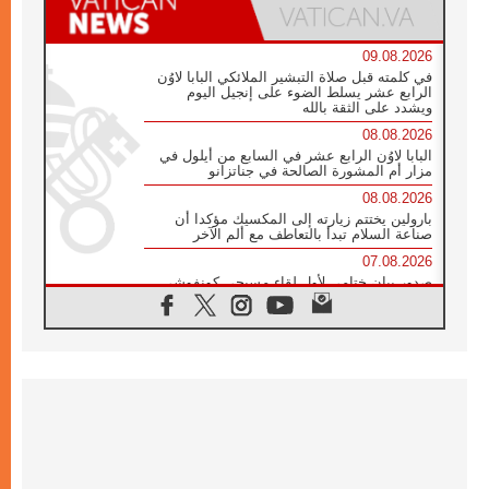
09.08.2026
في كلمته قبل صلاة التبشير الملائكي البابا لاوُن
الرابع عشر يسلط الضوء على إنجيل اليوم
ويشدد على الثقة بالله
08.08.2026
البابا لاوُن الرابع عشر في السابع من أيلول في
مزار أم المشورة الصالحة في جناتزانو
08.08.2026
بارولين يختتم زيارته إلى المكسيك مؤكدا أن
صناعة السلام تبدأ بالتعاطف مع ألم الآخر
07.08.2026
صدور بيان ختامي لأول لقاء مسيحي كونفوشي
بمشاركة الدائرة الفاتيكانية للحوار بين الأديان
07.08.2026
الكاردينال ستورلا: زيارة البابا لاوُن الرابع عشر
ستكون بشرى سارة للأوروغواي بأكملها
07.08.2026
الفاتيكان يعلن برنامج الزيارة الرسولية للبابا لاوُن
الرابع عشر إلى فرنسا
07.08.2026
في الذكرى الـ ٨١ لحادثة هيروشيما الكنيسة في
اليابان تنظم ١٠ أيام للصلاة على نية السلام