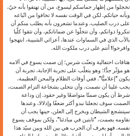
تخجلوا من إظهار حماسكم ليسوع، من أن تهتفوا بأنه حيّ،
وبأنه حياتكم. لكن في الوقت نفسه لا تخافوا من اتّباعه
على درب الصليب. وعندما تشعرون بأنه يطلب منكم أن
تنكروا ذواتكم، وأن تتخلّوا عن ضماناتكم، وأن تثقوا كلّيا
بالآب الذي في السماوات عندها، أعزائي الشبيبة، ابتهجوا
وافرحوا! أنتم على درب ملكوت الله.
هتافات احتفالية وتعنّت شرس؛ إن صمت يسوع في آلامه
هو مؤثّر جدًّا؛ وهو يتغلّب على تجربة الإجابة، تجربة أن
يكون “إعلاميًّا”. ففي أوقات الظلام والمحن العظيمة،
يجب علينا أن نصمت، وأن نتحلى بشجاعة التزام الصمت،
شرط أن يكون صمتًا متواضعًا وغير حقود. إن وداعة
الصمت سوف تجعلنا نبدو أكثر ضعفًا وإذلالا، وعندها
سيتشجع الشيطان ويخرج إلى العلن. حينها يجب أن
نقاومه بصمت، “ثابتين في مبادئنا”، ولكن بموقف يسوع
نفسه. فهو يعرف أن الحرب هي بين الله وبين سيّد هذا
العالم، وأنها ليست مسألة استلال السيف، إنما البقاء