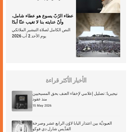
عطاء الرّبّ يسوع هو عطاء شامل،
وأنّ عنايته بنا لا تغيب عنّا أبدًا
النص الكامل لصلاة التبشير الملائكي
يوم الأحد 2 آب 2026
الأخبار الأكثر قراءة
نيجيريا: تضليل إعلامي لإخفاء العنف بحق المسيحيين
منذ عقود
15 May 2026
العبوديَّة بين اعتذار البابا لاوُن الرابع عشر وصرخة
القدِّيس شارل دي فوكو