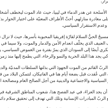
رار.
 الأسلحة عن هدر الدماء في ليبيا، حيث عاد الموت ليخطف أشخاصًا
ى مغادرة منازلهم. أحثّ الأطراف المعنيّة على اختيار الحوار بدلا
وعدم الاستقرار السياسي.
سيحُ الحيُّ السلامَ لقارّة إفريقيا المحبوبة بأسرها، حيث لا تزال 
العنيف الذي يخلّف انعدام الأمن والدمار والموت، ولا سيما في ب
كري أيضًا إلى السودان الذي يمرّ بفترة من الغموض السياسي،
ي يجد هذا البلد الحرية والنمو والرخاء، التي يطمح إليها منذ زمن 
لربّ القائم من الموت الجهودَ التي بذلتها السلطات المدنيّة والد
 التي عُقدت قبل بضعة أيام هنا في الفاتيكان. لتتمكن البلاد من ف
السياسية والاجتماعية والدينية من أجل الصالح العام ومصالحة الأ
 يجد العزاءَ، في عيد الفصح هذا، شعوب المناطق الشرقية في أوك
 الربّ المبادرات الإنسانية وتلك التي تهدف إلى تحقيق سلام دائم