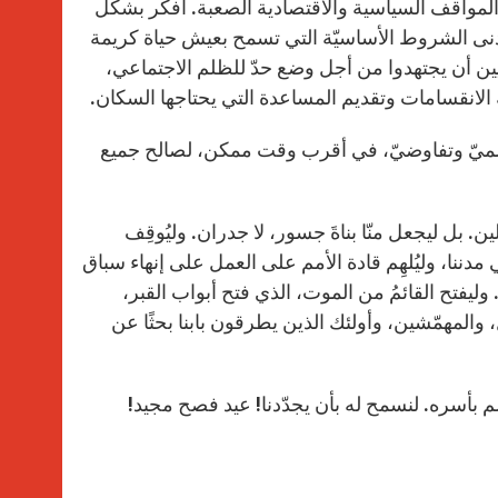
 المواقف السياسية والاقتصادية الصعبة. أفكّر بشكل
ى الشروط الأساسيّة التي تسمح بعيش حياة كريمة
سيين أن يجتهدوا من أجل وضع حدّ للظلم الاجتماعي،
لانقسامات وتقديم المساعدة التي يحتاجها السكان.
لّ سلميّ وتفاوضيّ، في أقرب وقت ممكن، لصالح جميع
ين. بل ليجعل منّا بناةَ جسور، لا جدران. وليُوقِف
ننا، وليُلهِم قادة الأمم على العمل على إنهاء سباق
ا. وليفتح القائمُ من الموت، الذي فتح أبواب القبر،
، والمهمّشين، وأولئك الذين يطرقون بابنا بحثًا عن
الم بأسره. لنسمح له بأن يجدّدنا! عيد فصح مجيد!