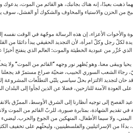
مهما ذهبت بعيدًا، إنه هناك بجانبك، هو القائم من الموت، يدعوك 
يخ من الحزن والاستياء والمخاوف والشكوك أو الفشل، سوف يكو
إخوة والأخوات الأعزاء، إن هذه الرسالة موجّهة في الوقت نفسه 
دة لكلّ رجل وكلّ امرأة، لأن التجديد الحقيقي يبدأ دائمًا من الق
الذي حُرِّر من عبودية الخطيئة والموت: العالم الذي ينفتح أخيرًا
حيا ويبقى معنا. وهو يُظهر نور وجهه “القائم من الموت” ولا يتخ
ّ، رجاءَ الشعب السوري الحبيب، ضحيّة صراع مستمرّ قد يجعلنا ن
 حان لتجديد الالتزام بحلّ سياسي يلبّي التطلّعات المشروعة إلى 
لى العودة الآمنة للنازحين، فضلا عن الذين لجأوا إلى البلدان ال
 عيد الفصح إلى توجيه أنظارنا إلى الشرق الأوسط، الممزّق بالان
 في تقديم الشهادة، بمثابرة صبورة، للربّ القائم من الموت ولان
ليمني، ولا سيما الأطفال، المنهكين من الجوع والحرب. ليضي
 بدءًا من الإسرائيليين والفلسطينيين، وليحثّهم على تخفيف الك