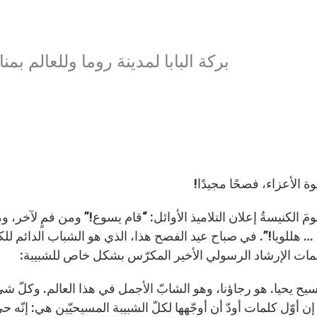
بركة البابا لمدينة روما وللعالم بم
خوة الأعزاء، فصحًا مجيدًا!
يومَ الكنيسةُ إعلان التلاميذ الأوائل: “قام يسوع!” ومن فمٍ لآخر،
 … هللويا!”. في صباح عيد الفصح هذا، الذي هو الشباب الدائم للك
مات الإرشاد الرسولي الأخير المكرّس بشكل خاص للشبيبة:
يح يحيا. هو رجاؤنا، وهو الشابّ الأجمل في هذا العالم. وكلّ شيء
 إن أوّل كلمات أودّ أن أوجّهها لكلّ الشبيبة المسيحيّين هي: إنّه 