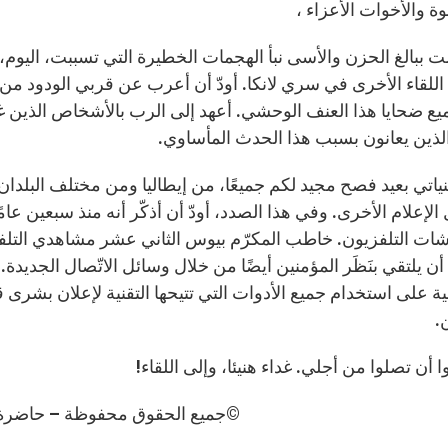
خوة والأخوات الأعزاء ،
مت ببالغ الحزن والأسى نبأ الهجمات الخطيرة التي تسببت، اليوم،
اللقاء الأخرى في سري لانكا. أودّ أن أعرب عن قربي الودود من 
ع ضحايا هذا العنف الوحشي. أعهد إلى الرب بالأشخاص الذين 
لذين يعانون بسبب هذا الحدث المأساوي.
نياتي بعيد فصح مجيد لكم جميعًا، من إيطاليا ومن مختلف البلدان،
ات التلفزيون. خاطب المكرّم بيوس الثاني عشر مشاهدي التلفز
 يلتقي بنَظَر المؤمنين أيضًا من خلال وسائل الاتّصال الجديدة.
ة على استخدام جميع الأدوات التي تتيحها التقنية لإعلان بشرى
.
ا أن تصلوا من أجلي. غداء هنيئا، وإلى اللقاء!
©جميع الحقوق محفوظة – حاضرة الفا