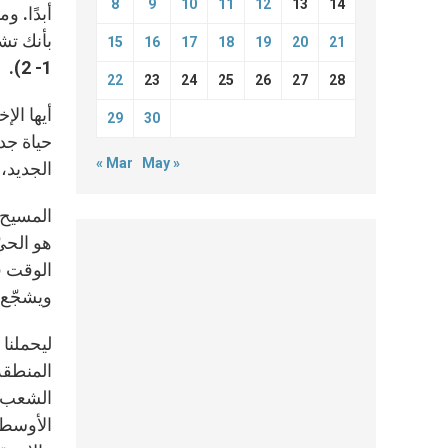
8
9
10
11
12
13
14
أبدًا. و
بأنك تش
15
16
17
18
19
20
21
1- 2).
22
23
24
25
26
27
28
أيها ال
29
30
حياة جدي
« Mar
May »
الجديد، 
المسيح ي
هو الحي
الوقت قد
ويشجّع ع
ليحملنا
المنطقة
الشعب ا
الأوسط،