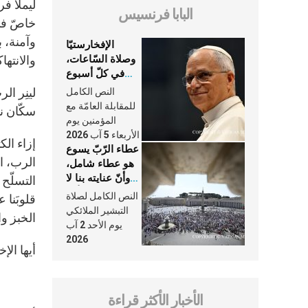
ليملأ ف
البابا فرنسيس
خاصّ في
وآمنة، 
الإفخارستيّا
وصلاة السّاعات،
والانته
في كلّ أسبوع
وكلّ يوم، هما
لينِر ا
النص الكامل
النَّفَس في حياة
للمقابلة العامّة مع
سكّان ني
الكنيسة
المؤمنين يوم
الأربعاء 5 آب 2026
إزاء الك
عطاء الرّبّ يسوع
الرب، ا
هو عطاء شامل،
وأنّ عنايته بنا لا
التسلّح 
تغيب عنّا أبدًا
النص الكامل لصلاة
قلوبَنا 
التبشير الملائكي
الخبز وا
يوم الأحد 2 آب
2026
أيها الإ
الأخبار الأكثر قراءة