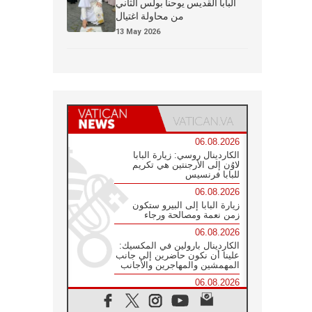
البابا القديس يوحنا بولس الثاني
من محاولة اغتيال
13 May 2026
06.08.2026
الكاردينال روسي: زيارة البابا
لاوُن إلى الأرجنتين هي تكريم
للبابا فرنسيس
06.08.2026
زيارة البابا إلى البيرو ستكون
زمن نعمة ومصالحة ورجاء
06.08.2026
الكاردينال بارولين في المكسيك:
علينا أن نكون حاضرين إلى جانب
المهمشين والمهاجرين والأجانب
06.08.2026
البابا لاوُن الرابع عشر للشباب
في أسيزي: "أوروبا والعالم يبحثان