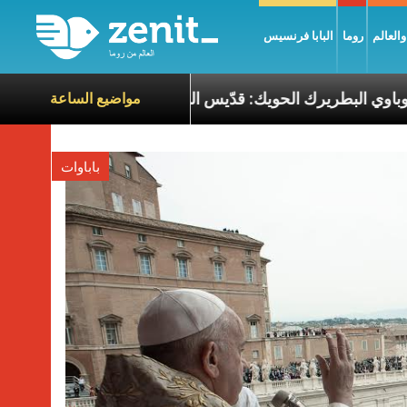
العالم
روما
البابا فرنسيس
الطوباوي البطريرك الحويك: قدّيس الممكن في قل
مواضيع الساعة
باباوات