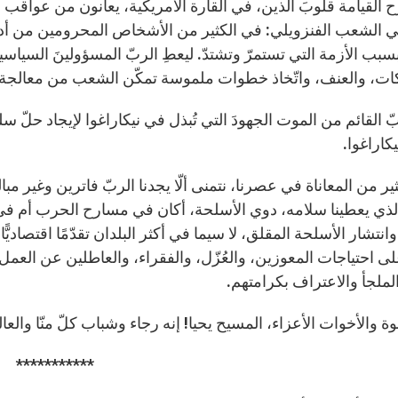
رح القيامة قلوبَ الذين، في القارة الأمريكية، يعانون من عواقب
 الشعب الفنزويلي: في الكثير من الأشخاص المحرومين من أدن
بسبب الأزمة التي تستمرّ وتشتدّ. ليعطِ الربّ المسؤولينَ السيا
اكات، والعنف، واتّخاذ خطوات ملموسة تمكّن الشعب من معالجة ا
لربّ القائم من الموت الجهودَ التي تُبذل في نيكاراغوا لإيجاد ح
كاراغوا.
ثير من المعاناة في عصرنا، نتمنى ألّا يجدنا الربّ فاترين وغير مبال
لذي يعطينا سلامه، دوي الأسلحة، أكان في مسارح الحرب أم في مد
وانتشار الأسلحة المقلق، لا سيما في أكثر البلدان تقدّمًا اقتصاديًّ
على احتياجات المعوزين، والعُزّل، والفقراء، والعاطلين عن العمل
لملجأ والاعتراف بكرامتهم.
خوة والأخوات الأعزاء، المسيح يحيا! إنه رجاء وشباب كلّ منّا والع
***********