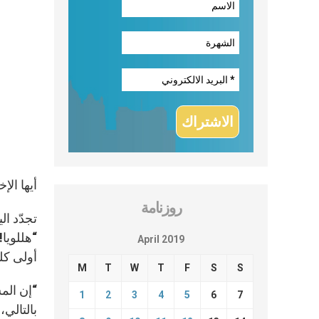
أيها الإ
روزنامة
تجدّد ال
“هللويا!
April 2019
أولى كل
M
T
W
T
F
S
S
“إن المس
1
2
3
4
5
6
7
بالتالي،