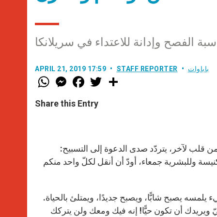
ناسبة الفصح وإدانة للاعتداء في سريلانكا
باباوات
STAFF REPORTER
APRIL 21, 2019 17:59
W
M
F
T
S
h
e
a
w
h
a
s
c
i
a
t
s
e
t
r
Share this Entry
s
e
b
t
e
A
n
o
e
p
g
o
r
p
e
k
r
 ومن قلب لآخر، يتردّد صدى الدعوة إلى التسبيح:
نيسة وللبشرية جمعاء، أودّ أن أنقل لكلّ واحد منكم
 يلمسه يصبح شابًّا، ويصبح جديدًا، ويمتلئ بالحياة.
حيّ ويريدك أن تكون حيًّا! إنه فيك ومعك ولن يتركك