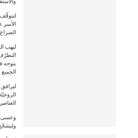
والاستق
لتتوقّف
الأسر عل
الصراع 
ليهب الم
التطرّف 
يتوجه ف
الجميع ك
ليرافق ا
الروحيّة
العناصر 
وعسى أن
وليشجّع