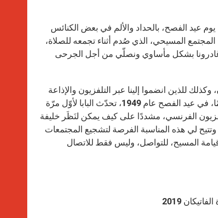
 يوم عيد الفصح، بالحداد والألم في بعض الكنائس
المجتمع المسيحي، الذي صُدم أثناء تجمعه للصلاة،
غادرونا بشكل مأساوي ونصلّي من أجل الجرحى
 وكذلك للذين انضموا إلينا عبر التلفزيون والإذاعة
ووسائل الإعلام الأخرى. وفي هذا الصدد، أودّ أن أذكّر أنه منذ سبعين عامًا، في عيد الفصح عام 1949، تحدّث البابا لأوّل مرّة
يون الفرنسي، مشددًا على كيف يمكن لنَظَر خليفة
 وتتيح لي هذه المناسبة الفرصة لتشجيع المجتمعات
 قيامة المسيح، للتواصل، وليس فقط للاتصال
تيكان 2019