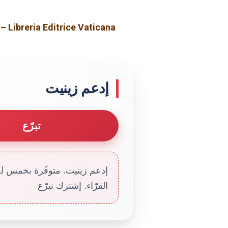
– Libreria Editrice Vaticana
إدعم زينيت
تبرّع
إدعم زينيت. متوفّرة بخمس لغا
القرّاء. إشترك تبرّع