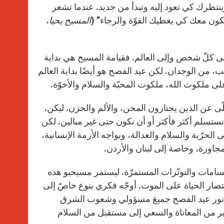
وينتظرك كي تعود إليه وتبدأ من جديد. عندما تشعر
ن معك كي يعطيك القوّة والرجاء” (
المسيح يحيا
،
إلى كلّ شخص وإلى العالم. فقيامة المسيح هي بداية
لب، من الوجدان. لكن عيد الفصح هو أيضًا بداية العالم
 على ملكوت الله، ملكوت المحبّة والسلام والأخوّة.
لّى عن الذين يجتازون المحن، والألم والحزن. ليكن،
ستسلم أكثر فأكثر أو أن نكون حتى غير مبالين. لكن
الحرّية والسلام والعدالة، ويواجه الأزمة الإنسانية،
مجاورة، وخاصة إلى لبنان والأردن.
قسامات والتوتّرات المستمرّة. ليستمر مسيحيو هذه
تصار الحياة على الموت. أوجّه فكري بنوع خاصّ إلى
ء نور عيد الفصح جميعَ مسؤولي وشعوب الشرق
ثير من المعاناة والسعي إلى مستقبل من السلام