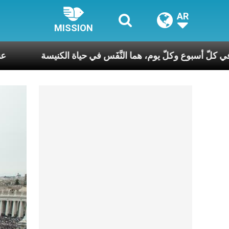
AR
MISSION
صلاة السّاعات، في كلّ أسبوع وكلّ يوم، هما النَّفَس في حياة الك