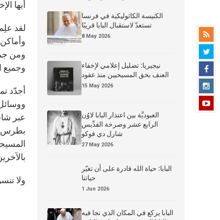
أيها الإ
الكنيسة الكاثوليكية في فرنسا
تستعدّ لاستقبال البابا قريبًا
لقد علِ
8 May 2026
وأماكن 
ومن جمي
نيجيريا: تضليل إعلامي لإخفاء
وجميع ا
العنف بحق المسيحيين منذ عقود
15 May 2026
أجدّد تم
العبوديَّة بين اعتذار البابا لاوُن
عبر شاش
الرابع عشر وصرخة القدِّيس
بطرس أن
شارل دي فوكو
المسيحي
27 May 2026
بالآخرين
البابا: حياة الله قادرة على أن تغيّر
حياتنا
ولا تنسو
1 Jun 2026
البابا يركع في المكان الذي نجا فيه