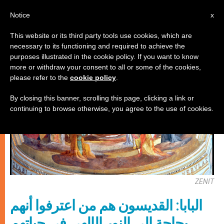
AR
Notice
x
This website or its third party tools use cookies, which are
necessary to its functioning and required to achieve the
شهادات
purposes illustrated in the cookie policy. If you want to know
more or withdraw your consent to all or some of the cookies,
please refer to the
cookie policy
.
By closing this banner, scrolling this page, clicking a link or
continuing to browse otherwise, you agree to the use of cookies.
ZENIT
البابا: القديسون هم من اعترفوا أنهم
بحاجة إلى النور الإلهي في حياتهم