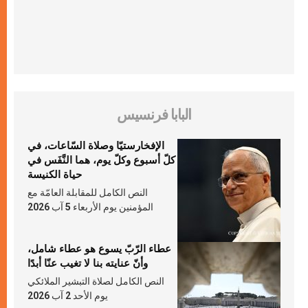
البابا فرنسيس
الإفخارستيّا وصلاة السّاعات، في
كلّ أسبوع وكلّ يوم، هما النَّفَس في
حياة الكنيسة
النص الكامل للمقابلة العامّة مع
المؤمنين يوم الأربعاء 5 آب 2026
عطاء الرّبّ يسوع هو عطاء شامل،
وأنّ عنايته بنا لا تغيب عنّا أبدًا
النص الكامل لصلاة التبشير الملائكي
يوم الأحد 2 آب 2026