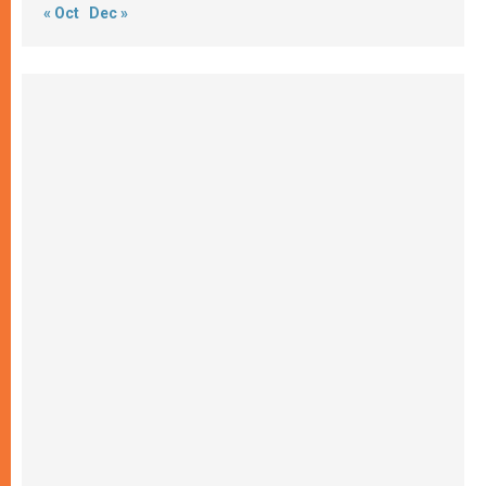
« Oct
Dec »