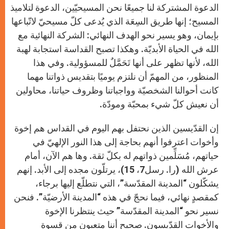
الدعوة المشتركة لنا جميعًا نحن المسيحيّين، الدعوة لتلاميذ
المسيح؛ إنها طريق السِعَة الذي يُدعى كلّ مسيحيّ لاتّباعها
بإيمان، وهو يسير نحو الهدف النهائي: الشركة النهائية مع
الله في الحياة الأبديّة. وهكذا تصبح القداسة استجابة لهبة
الله، لأنها تظهر على أنها تَحَمَّلٌ للمسؤولية. وفي هذا
المنظور، من المهمّ أن نلتزم يوميًا بتقديس ذواتنا مهما
كانت أحوالنا الشخصيّة وواجباتنا وظروف حياتنا، محاولين
أن نعيش كلّ شيء بمحبّة ومودّة.
إن القدّيسين الذين نحتفل بهم اليوم في القداس هم إخوة
وأخوات اعترفوا أنهم بحاجة إلى هذا النور الإلهيّ في
حياتهم، مُسَلِّمين ذواتهم له بكلّ ثقة. وها هم الآن، أمام
عرش الله (را. رسل7، 15)، يرتلّون مجده إلى الأبد. إنهم
يشكّلون “المدينة المقدّسة”، التي نتطلّع إليها برجاء،
كمقصدٍ نهائي، فيما نحجّ في هذه “المدينة الأرضيّة”. فنحن
نسير نحو “المدينة المقدّسة” حيث ينتظرنا الإخوة
والأخوات القدّيسون. صحيح أننا متعبون من قسوة