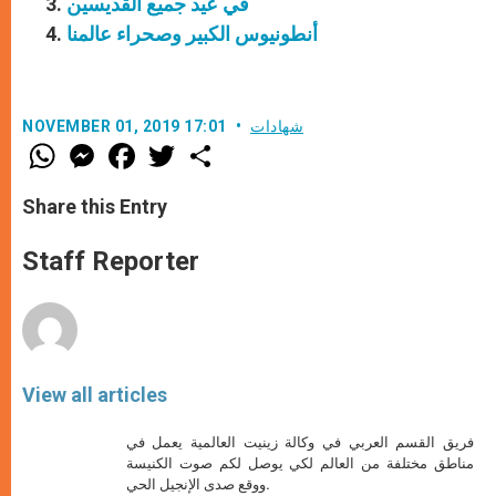
في عيد جميع القديسين
أنطونيوس الكبير وصحراء عالمنا
شهادات
NOVEMBER 01, 2019 17:01
W
M
F
T
S
h
e
a
w
h
a
s
c
i
a
t
s
e
t
r
Share this Entry
s
e
b
t
e
A
n
o
e
p
g
o
r
Staff Reporter
p
e
k
r
View all articles
فريق القسم العربي في وكالة زينيت العالمية يعمل في
مناطق مختلفة من العالم لكي يوصل لكم صوت الكنيسة
ووقع صدى الإنجيل الحي.