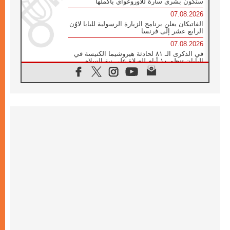
ستكون بشرى سارة للأوروغواي بأكملها
07.08.2026
الفاتيكان يعلن برنامج الزيارة الرسولية للبابا لاوُن
الرابع عشر إلى فرنسا
07.08.2026
في الذكرى الـ ٨١ لحادثة هيروشيما الكنيسة في
اليابان تنظم ١٠ أيام للصلاة على نية السلام
07.08.2026
الكنيسة في الأوروغواي: زيارة البابا ستعزز
الإيمان والرجاء
06.08.2026
الاجتماع الشهري للمطارنة الموارنة
06.08.2026
الكاردينال روسي: زيارة البابا لاوُن إلى الأرجنتين
هي تكريم للبابا فرنسيس
06.08.2026
زيارة البابا إلى البيرو ستكون زمن نعمة ومصالحة
ورجاء
06.08.2026
الكاردينال بارولين في المكسيك: علينا أن نكون
حاضرين إلى جانب المهمشين والمهاجرين
والأجانب
06.08.2026