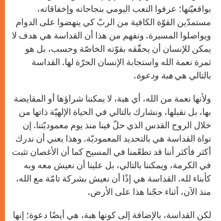
بواقعيّتها؛ عرفوا التعب اليومي بنجاحاته وإخفاقاته،
مستمدّين القوّة الكافية من الربّ كي ينهضوا على الدوام
ويواصلوا المسيرة. ونفهم من هذا أن القداسة هي هدف لا
يمكن للإنسان أن يحقّقه بقوّته الخاصّة وحسب، بل هو
ثمرة نعمة الله واستجابة الإنسان الحرّة لها. القداسة
بالتالي هي
هبة ودعوة
.
ولأنها نعمة من الله، أي هبة، لا يمكننا شراؤها أو المقايضة
بها، بل نقبلها، ونشارك بالتالي في الحياة الإلهيّة ذاتها من
خلال الروح القدس الذي حلّ فينا منذ يوم معموديّتنا. إن
نواة القداسة هي بالتحديد المعموديّة. وهذا يعني أن ندرك
أكثر فأكثر أننا قد تطعّمنا في المسيح كما أن الأغصان تثبت
في الكرمة، ويمكننا بالتالي، بل علينا أن نعيش معه وبه
كأبناء لله. القداسة هي إذًا أن نعيش بشركة تامّة مع الله،
منذ الآن، أثناء حجّنا هذا على الأرض.
لكن القداسة، بالإضافة إلى كونها هبة، هي أيضًا دعوة؛ إنها