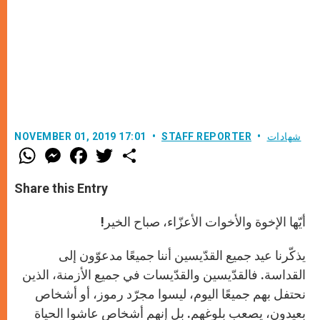
شهادات
STAFF REPORTER
NOVEMBER 01, 2019 17:01
W
M
F
T
S
h
e
a
w
h
a
s
c
i
a
t
s
e
t
r
Share this Entry
s
e
b
t
e
A
n
o
e
p
g
o
r
أيّها الإخوة والأخوات الأعزّاء، صباح الخير!
p
e
k
r
يذكّرنا عيد جميع القدّيسين أننا جميعًا مدعوّون إلى
القداسة. فالقدّيسين والقدّيسات في جميع الأزمنة، الذين
نحتفل بهم جميعًا اليوم، ليسوا مجرّد رموز، أو أشخاص
بعيدون، يصعب بلوغهم. بل إنهم أشخاص عاشوا الحياة