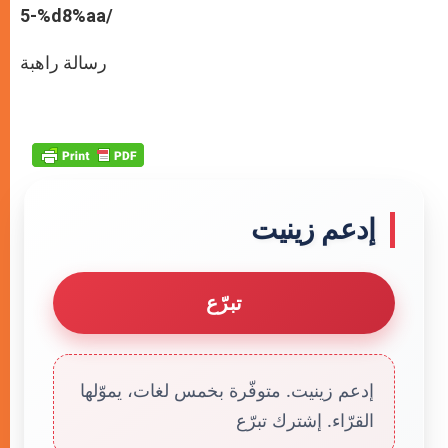
5-%d8%aa/
رسالة راهبة
إدعم زينيت
تبرّع
إدعم زينيت. متوفّرة بخمس لغات، يموّلها
القرّاء. إشترك تبرّع