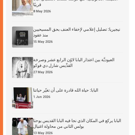
قريبًا
8 May 2026
نيجيريا: تضليل إعلامي لإخفاء العنف بحق المسيحيين
منذ عقود
15 May 2026
العبوديَّة بين اعتذار البابا لاوُن الرابع عشر وصرخة
القدِّيس شارل دي فوكو
27 May 2026
البابا: حياة الله قادرة على أن تغيّر حياتنا
1 Jun 2026
البابا يركع في المكان الذي نجا فيه البابا القديس يوحنا
بولس الثاني من محاولة اغتيال
13 May 2026