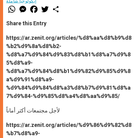
إيكولوجيا شاملة
W
M
F
T
S
h
e
a
w
h
a
s
c
i
a
t
s
e
t
r
Share this Entry
s
e
b
t
e
A
n
o
e
p
g
o
r
https://ar.zenit.org/articles/%d8%aa%d8%b9%d8
p
e
k
%b2%d9%8a%d8%b2-
r
%d8%a7%d9%84%d9%83%d8%b1%d8%a7%d9%8
5%d8%a9-
%d8%a7%d9%84%d8%b1%d9%82%d9%85%d9%8
a%d9%91%d8%a9-
%d9%84%d9%84%d8%a3%d8%b7%d9%81%d8%a
7%d9%84-%d9%85%d8%a4%d8%aa%d9%85/
لأجل مجتمعات أكثر أماناً
https://ar.zenit.org/articles/%d9%86%d9%82%d8
%b7%d8%a9-