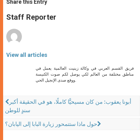
Share this Entry
s
e
b
t
e
A
n
o
e
p
g
o
r
Staff Reporter
p
e
k
r
View all articles
فريق القسم العربي في وكالة زينيت العالمية يعمل في
مناطق مختلفة من العالم لكي يوصل لكم صوت الكنيسة
ووقع صدى الإنجيل الحي.
أبونا يعقوب: من كان مسيحيًّا كاملًا، هو في الحقيقة أكبر
سندٍ للوطن
حول ماذا ستتمحور زيارة البابا إلى اليابان؟