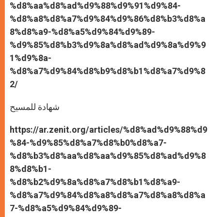
%d8%aa%d8%ad%d9%88%d9%91%d9%84-
%d8%a8%d8%a7%d9%84%d9%86%d8%b3%d8%a
8%d8%a9-%d8%a5%d9%84%d9%89-
%d9%85%d8%b3%d9%8a%d8%ad%d9%8a%d9%9
1%d9%8a-
%d8%a7%d9%84%d8%b9%d8%b1%d8%a7%d9%8
2/
شهادة للمسيح
https://ar.zenit.org/articles/%d8%ad%d9%88%d9
%84-%d9%85%d8%a7%d8%b0%d8%a7-
%d8%b3%d8%aa%d8%aa%d9%85%d8%ad%d9%8
8%d8%b1-
%d8%b2%d9%8a%d8%a7%d8%b1%d8%a9-
%d8%a7%d9%84%d8%a8%d8%a7%d8%a8%d8%a
7-%d8%a5%d9%84%d9%89-