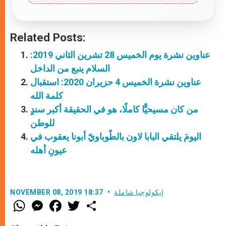
Related Posts:
عناوين نشرة يوم الخميس 28 تشرين الثاني 2019:
السلام ينبع من الداخل
عناوين نشرة الخميس 4 حزيران 2020: استقبال
كلمة الله
من كان مسيحيًّا كاملًا، هو في الحقيقة أكبر سندٍ
للوطن
اليومَ يلتقي البابا لاون بالطّوباويّ أبونا يعقوب في
عيونِ أهله
إيكولوجيا شاملة
NOVEMBER 08, 2019 18:37
W
M
F
T
S
h
e
a
w
h
a
s
c
i
a
t
s
e
t
r