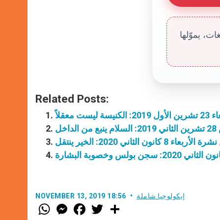
ت، يموّلها
Related Posts:
ت معقلاً
خل
عاء 8 كانون الثاني 2020: الخير ينتقل
إيكولوجيا شاملة
NOVEMBER 13, 2019 18:56
W
M
F
T
S
h
e
a
w
h