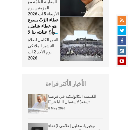
النَّفَس في حياة
للمقابلة العامّة مع
الكنيسة
المؤمنين يوم
الأربعاء 5 آب 2026
عطاء الرّبّ يسوع
هو عطاء شامل،
وأنّ عنايته بنا لا
تغيب عنّا أبدًا
النص الكامل لصلاة
التبشير الملائكي
يوم الأحد 2 آب
2026
الأخبار الأكثر قراءة
الكنيسة الكاثوليكية في فرنسا
تستعدّ لاستقبال البابا قريبًا
8 May 2026
نيجيريا: تضليل إعلامي لإخفاء