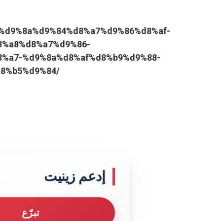
8%a7%d9%8a%d9%84%d8%a7%d9%86%d8%af-
8%a8%d8%a7%d9%86-
%a7-%d9%8a%d8%af%d8%b9%d9%88-
8%b5%d9%84/
إدعم زينيت
تبرّع