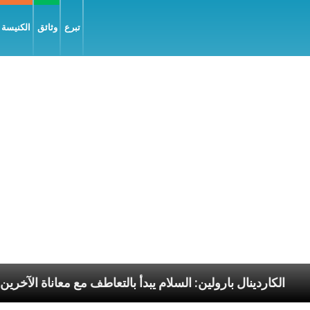
تبرع
وثائق
الكنيسة و
 الرسوليّة
الكاردينال بارولين: السلام يبدأ بالتعاطف مع 