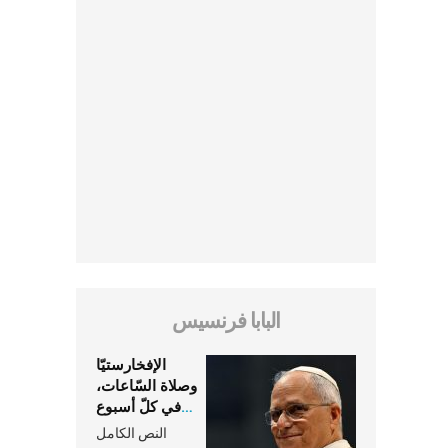
البابا فرنسيس
الإفخارستيّا
وصلاة السّاعات،
في كلّ أسبوع
وكلّ يوم، هما
النص الكامل