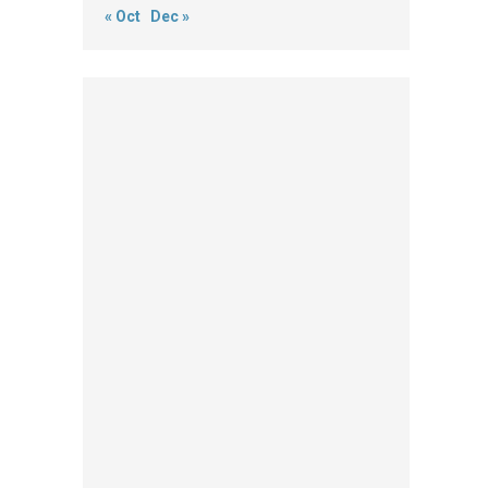
« Oct
Dec »