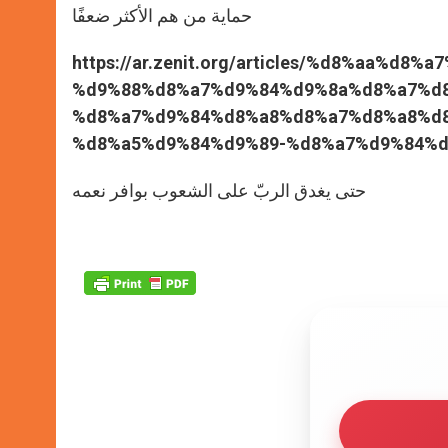
حماية من هم الأكثر ضعفًا
https://ar.zenit.org/articles/%d8%aa%d
%d9%88%d8%a7%d9%84%d9%8a%d8%a7%d
%d8%a7%d9%84%d8%a8%d8%a7%d8%a8%d8
%d8%a5%d9%84%d9%89-%d8%a7%d9%84%d
حتى يغدق الربّ على الشعوب بوافر نعمه