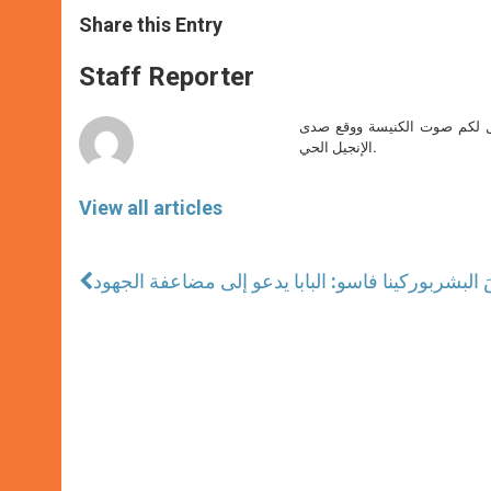
a
s
c
i
a
t
s
e
t
r
Share this Entry
s
e
b
t
e
A
n
o
e
p
g
o
r
Staff Reporter
p
e
k
r
صل لكم صوت الكنيسة ووقع صدى
الإنجيل الحي.
View all articles
سَ البشر
بوركينا فاسو: البابا يدعو إلى مضاعفة الجهود