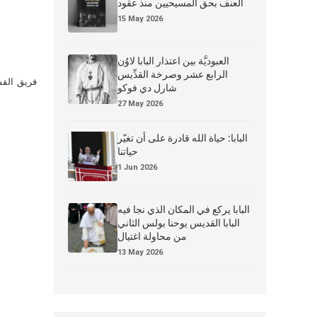
العنف بحق المسيحيين منذ عقود
15 May 2026
العبوديَّة بين اعتذار البابا لاوُن
الرابع عشر وصرخة القدِّيس
فريق القس
شارل دي فوكو
27 May 2026
البابا: حياة الله قادرة على أن تغيّر
حياتنا
1 Jun 2026
البابا يركع في المكان الذي نجا فيه
البابا القديس يوحنا بولس الثاني
من محاولة اغتيال
13 May 2026