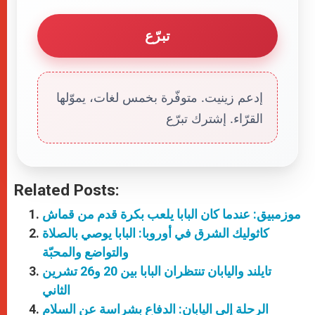
تبرّع
إدعم زينيت. متوفّرة بخمس لغات، يموّلها
القرّاء. إشترك تبرّع
Related Posts:
موزمبيق: عندما كان البابا يلعب بكرة قدم من قماش
كاثوليك الشرق في أوروبا: البابا يوصي بالصلاة
والتواضع والمحبّة
تايلند واليابان تنتظران البابا بين 20 و26 تشرين
الثاني
الرحلة إلى اليابان: الدفاع بشراسة عن السلام