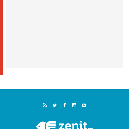
كنيسة المغرب تقدم المساعدة إلى العائدين من
سبتة وتدعو إلى معالجة جذور الهجرة