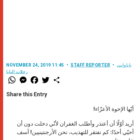
باباوات
,
STAFF REPORTER
NOVEMBER 24, 2019 11:45
رحلات البابا
W
M
F
T
S
h
e
a
w
h
a
s
c
i
a
t
s
e
t
r
Share this Entry
s
e
b
t
e
A
n
o
e
p
g
o
r
أيّها الإخوة الأعزّاء!
p
e
k
r
أريد أوّلًا أن أعتذر وأطلب الغفران لأنّي دخلت دون أن
أحيّي أحدًا: كم نفتقر للتهذيب، نحن الأرجنتينيين! آسف