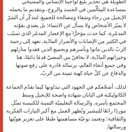
الطويلة هي تحذير بليغ لواجبنا الإنساني والمسيحي
بمساعدة المتألّمين في الجسد والروح، وبتقديم ما يحمله
الإنجيل من رجاء وشفاء ومصالحة للجميع. لنتذكّر أن الشرّ
لا يميّز الأشخاص ولا يسأل عن الانتماء؛ بل يعتدي بقوّته
المدمّرة، كما حدث مؤخرًّا مع الإعصار المدمّر الذي تسبّب
في الكثير من الإصابات والأضرار المادّية. نعهد إلى رحمة
الربّ بالذين ماتوا وبأسرهم وبجميع الذين فقدوا منازلهم
وخيراتهم المادّية. لا نخافنّ من المضيّ قدمًا دائمًا، هنا
وفي جميع أنحاء العالم، برسالة قادرة على رفع صوتها
والدفاع عن كلّ حياة كهبة ثمينة من الربّ.
لذلك، أشجّعكم في الجهود التي تبذلونها كيما تقدّم الجماعة
الكاثوليكية في اليابان شهادة واضحة للإنجيل وسط
المجتمع بأسره. والرسالة التعليميّة الثمينة للكنيسة تمثّل
موردًا رائعًا للتبشير وتُظهر العمل مع أكبر التيارات الفكرية
والثقافية؛ وتعتمد نوعيّة مساهمتها طبعًا على تعزيز هويّتها
ورسالتها.