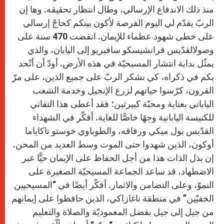
منذ ذلك الاندفاع الإرسالي، وطال انتظار تحقيقه. وها إن
الربّ يقدّم لي اليوم الفرصة لأكون بينكم كحاجّ إرسالي
على خطى شهود عظماء للإيمان. انقضت 470 سنة على
وصولالقدّيس فرانشيسكو سافيريو إلى اليابان، والذي
يمثّل بداية انتشار المسيحيّة في هذه الأرض. أودّ أن أتّحد
بكم في ذكراه، كي نشكر الربّ على جميع الذين، على مرّ
القرون، كرّسوا حياتهم لزرع الإنجيل وخدمة الشعب
الياباني بعناية ومحبّة كبيرتين؛ فقد أعطى هذا التفاني
للكنيسة اليابانية وجهًا خاصًّا للغاية. أفكّر في الشهداء
القدّيس بول ميكي ورفاقه، والطوباوي خوستو تاكاياما
أوكون، الذين شهدوا حتى الموت وسط العديد من المحن.
إن بذل الذات هذا من أجل الحفاظ على الإيمان حيًّا عبر
الاضطهاد، قد ساعد الجماعة المسيحيّة الصغيرة على
النموّ، وعلى التضامن والاثمار. أفكّر أيضًا في “المسيحيين
الخفيّين” في منطقة ناغازاكي، الذين حافظوا على إيمانهم
من جيل إلى جيل بفضل المعموديّة والصلاة والتعليم