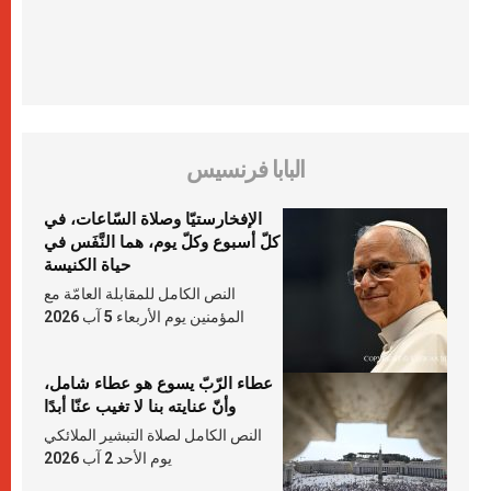
البابا فرنسيس
الإفخارستيّا وصلاة السّاعات، في
كلّ أسبوع وكلّ يوم، هما النَّفَس في
حياة الكنيسة
النص الكامل للمقابلة العامّة مع
المؤمنين يوم الأربعاء 5 آب 2026
عطاء الرّبّ يسوع هو عطاء شامل،
وأنّ عنايته بنا لا تغيب عنّا أبدًا
النص الكامل لصلاة التبشير الملائكي
يوم الأحد 2 آب 2026