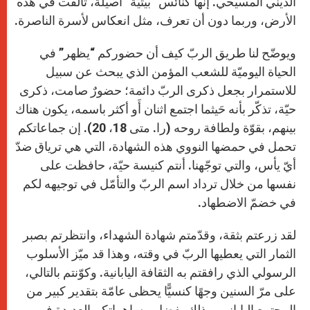
الديني المسيحي. إنها كنائس “بيتيّة” أصيلة، تألّقت في هذه
الأرض، وربما دون أن تعرف، مثل انعكاس لأسرة الناصرة.
ويوضّح لنا طريق الربّ كيف أن حضوركم “يظهر” في
الحياة اليوميّة للشعب المؤمن الذي يبحث عن سبيل
للاستمرار بجعل ذكرى الربّ دائمة؛ حضورٌ صامت، ذكرى
حيّة، تذكّر بأنه حَيثما اجتمع اثنان أَو أكثر باسمه، يكون هناك
بينهم، بقوّة ولطافة روحه (را. متى 18، 20). إن جماعاتكم
تحمل في حمضها النووي هذه الشهادة، التي هي ترياق ضدّ
أيّ يأس، والتي توجّهنا. أنتم كنيسة حيّة، حافظت على
نفسها من خلال ترداد اسم الربّ والتأمّل في توجيهه لكم
في خضمّ الاضطهاد.
لقد زرعتم بثقة، وقدّمتم شهادة الشهداء، وانتظرتم بصبر
الثمار التي يعطيها الربّ في وقته، وهذا قد ميّز الأسلوب
الرسولي الذي رافقتم به الثقافة اليابانية. وكوّنتم بالتالي،
على مرّ السنين وجهًا كنسيًّا يحظى عامّة بتقدير كبير من
المجتمع الياباني، وذلك بفضل مساهماتكم العديدة في