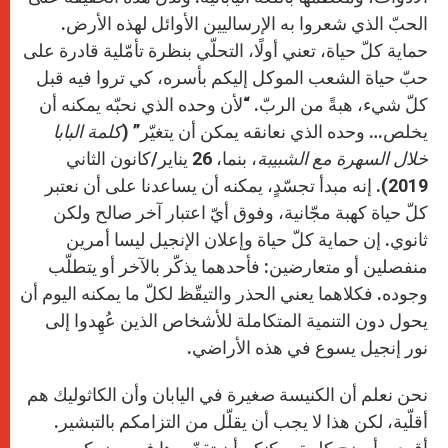
الحبّ الذي شعروا به الإرساليين الأوائل لهذه الأرض.
حماية كلّ حياة، تعني أولًا، التحلّي بنظرة تأمّلية قادرة على
حبّ حياة الشعب الموكل إليكم بأسره، كي تروا فيه قبل
كلّ شيء، هبةً من الربّ. “لأن وحده الذي نحبّه يمكنه أن
يخلص… وحده الذي نعانقه يمكن أن يتغيّر” (
كلمة البابا
خلال السهرة مع الشبيبة
، بنما، 26 يناير/كانون الثاني
2019). إنه مبدأ تجسّدٍ، يمكنه أن يساعدنا على أن نعتبر
كلّ حياة كهبة مجّانية، وفوق أيّ اعتبار آخر صالح ولكن
ثانوي. إن حماية كلّ حياة وإعلان الإنجيل ليسا أمرين
منفصلين أو متعارضين: فأحدهما يذكّر بالآخر أو يتطلّب
وجوده. فكلاهما يعني الحذر والتيقّظ لكلّ ما يمكنه اليوم أن
يحول دون التنمية المتكاملة للأشخاص الذين عُهِدوا إلى
نور إنجيل يسوع في هذه الأراضي.
نحن نعلم أن الكنيسة صغيرة في اليابان وأن الكاثوليك هم
أقلّية، لكن هذا لا يجب أن يقلّل من التزامكم بالتبشير.