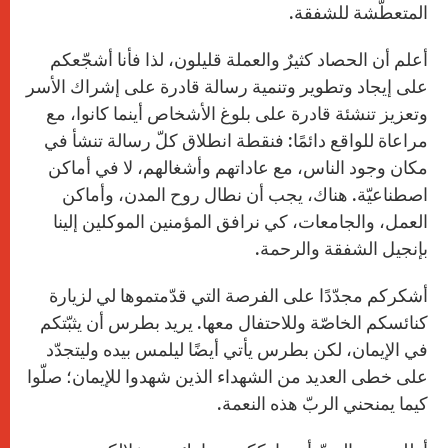
المتعطّشة للشفقة.
أعلم أن الحصاد كثيرٌ والعملة قليلون، لذا فأنا أشجّعكم
على إيجاد وتطوير وتنمية رسالة قادرة على إشراك الأسر
وتعزيز تنشئة قادرة على بلوغ الأشخاص أينما كانوا، مع
مراعاة للواقع دائمًا: فنقطة انطلاق كلّ رسالة تنشأ في
مكان وجود الناس، مع عاداتهم وأشغالهم، لا في أماكن
اصطناعيّة. هناك، يجب أن نطال روح المدن، وأماكن
العمل، والجامعات، كي نرافق المؤمنين الموكلين إلينا
بإنجيل الشفقة والرحمة.
أشكركم مجدّدًا على الفرصة التي قدّمتموها لي لزيارة
كنائسكم الخاصّة وللاحتفال معها. يريد بطرس أن يثبّتكم
في الإيمان، لكن بطرس يأتي أيضًا ليلمس بيده وليتجدّد
على خطى العديد من الشهداء الذين شهدوا للإيمان؛ صلّوا
كيما يمنحني الربّ هذه النعمة.