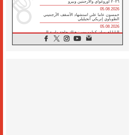
٢٠٢٦ أوروغواي والأرجنتين وبيرو
05.08.2026
خمسون عاما على استشهاد الأسقف الأرجنتيني
الطوباوي إنريكي أنجيليلي
05.08.2026
البابا لفرسان كولومبوس: هناك حاجة ماسة إلى
أنبياء تناغم يسعون إلى بناء الجسور
04.08.2026
وفاة الكاردينال جوليو دوارتي لانغا
04.08.2026
عميد دائرة الحوار بين الأديان يفتتح في سيول
أول لقاء مسيحي كونفوشي
04.08.2026
إطلاق النشيد الرسمي لليوم العالمي للشباب في
سيول
04.08.2026
رسالة البابا لاوُن الرابع عشر إلى المشاركين في
المؤتمر العالمي لمنظمة سيغنيس
04.08.2026
الكاردينال بارولين: إنَّ الحوار يُستبدل اليوم
بالقوة، ويجب حماية الحقوق المهددة
بالأيديولوجيات
04.08.2026