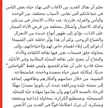
نعلم أن هناك العديد من الآفات التي تهدّد حياة بعض الناس
في جماعاتكم التي تعاني، لأسباب مختلفة، من الوحدة
واليأس والعزلة. فازدياد عدد حالات الانتحار في مدنكم،
وكذلك الاحتيال وأشكال مختلفة من فرض الأداء الممتاز
على الذات، تؤدّي إلى ظهور أنواع جديدة من الانعزال
والضياع الروحي. وكم أن هذا يؤثّر خاصّة على الشبيبة!
أدعوكم إلى إيلاء اهتمام خاص لهم ولاحتياجاتهم، وإلى
محاولة خلق فسحات تقدِر فيها ثقافة الكفاءة والأداء
والنجاح أن تنفتح على ثقافة المحبّة المجّانية وغير الأنانيّة.
محبّة قادرة على أن تقدّم للجميع، وليس فقط “للواصلين”
حديثًا، إمكانيّة عيش حياة سعيدة وناجحة. فباستطاعة
الشبيبة، من خلال حماسهم وأفكارهم وطاقتهم، إضافة
إلى تنشئة جيّدة ومرافَقة جيدة، أن يكونوا مصدرًا مهمًّا
للرجاء بالنسبة لأقرانهم وأن يقدّموا شهادة حيّة للمحبّة
المسيحيّة. وتستطيع الكرازة، بمحاولة إبداعية ومنثقفة
ومبتكرة، أن تترك انعكاسًا قويًّا في العديد من الأنفس