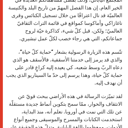
الخير العام. إن هذا الفصل المهمّ من تاريخ البلد والكنيسة
العالميّة قد نال اعترافًا من خلال تسجيل الكنائس وقرى
ناغازاكي وأماكوسا كمواقع في قائمة التراث الثقافيّ
العالميّ؛ ولكن، قبل كلّ شيء، كذاكرة حيّة لروح
جماعاتكم، التي هي رجاء خصب لكلّ عمل تبشيري.
تتّسم هذه الزيارة الرسولية بشعار “حماية كلّ حياة”،
والذي قد يرمز إلى خدمتنا الأسقفية. فالأسقف هو الذي
دعاه الربّ وسط شعبه، كي يعيده إليه كراعٍ قادر على
حماية كلّ حياة، وهذا يرسم إلى حدّ ما السيناريو الذي يجب
أن نهدف إليه.
لقد تميّزت الرسالة في هذه الأراضي ببحث قويّ عن
الانثقاف والحوار، ممّا سمح بتكوين أنماط جديدة مستقلّة
عن تلك التي نمت في أوروبا. نعلم أنه، منذ البداية،
استخدمت الكتابات والمسرح والموسيقى وجميع أنواع
الأدوات، ومعظمها باللغة اليابانية. وتدلّ هذه الحقيقة على