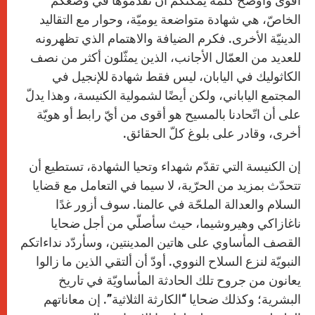
أقوى وأوضح كلمة يمكنكم أن تقدّموها في وضعكم
الخاصّ، هي شهادة متواضعة يوميّة، وحوار مع التقاليد
الدينيّة الأخرى. فكرم الضيافة والاهتمام الذي تظهرونه
للعديد من العمّال الأجانب، الذين يمثّلون أكثر من نصف
الكاثوليك في اليابان، ليس فقط شهادة للإنجيل في
المجتمع الياباني، ولكن أيضًا لشمولية الكنيسة، وهذا يدلّ
على أن اتّحادنا بالمسيح هو أقوى من أيّ رابط أو هويّة
أخرى، وقادر على بلوغ كلّ الحقائق.
إن الكنيسة التي تقدّم شهداء وتحيا الشهادة، تستطيع أن
تتحدّث بمزيد من الحرّية، لا سيما في التعامل مع قضايا
السلام والعدالة الملحّة في عالمنا. سوف أزور غدًا
ناغازاكي وهيروشيما، حيث سأصلّي من أجل ضحايا
القصف المأساوي على هاتين المدينتين، وسأردّد نداءاتكم
النبويّة لنزع السلاح النووي. أودّ أن ألتقي الذين ما زالوا
يعانون من جروح تلك الحادثة المأساويّة في تاريخ
البشرية؛ وكذلك ضحايا “الكارثة الثلاثية”. إن معاناتهم