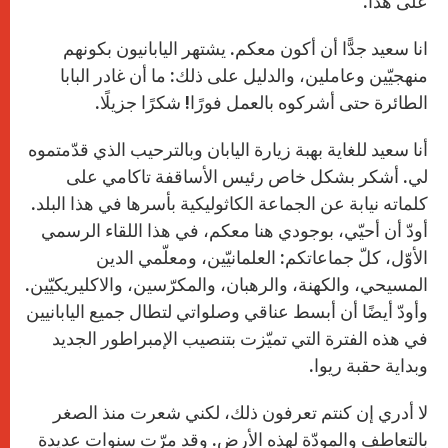
على هذا.
انا سعيد جدًّا أن أكون معكم. يشتهر اليابانيون بكونهم
منهجيّين وعاملين، والدليل على ذلك: ما أن غادر البابا
الطائرة حتى أشركوه بالعمل فورًا! شكرًا جزيلًا.
أنا سعيد للغاية بهبة زيارة اليابان وبالترحيب الذي قدّمتموه
لي. أشكر بشكل خاص رئيس الأساقفة تاكامي على
كلماته نيابة عن الجماعة الكاثوليكية بأسرها في هذا البلد.
أودّ أن أحيّي، بوجودي هنا معكم، في هذا اللقاء الرسمي
الأوّل، كلّ جماعاتكم: العلمانيّين، ومعلّمي الدين
المسيحي، والكهنة، والرهبان، والمكرّسين، والاكليريكيّين.
وأودّ أيضًا أن أبسط عناقي وصلواتي لتطال جميع اليابانيين
في هذه الفترة التي تميّزت بتنصيب الإمبراطور الجديد
وبداية حقبة ريوا.
لا أدري إن كنتم تعرفون ذلك، لكني شعرت منذ الصغر
بالتعاطف والمودّة لهذه الأرض. وقد مرّت سنوات عديدة