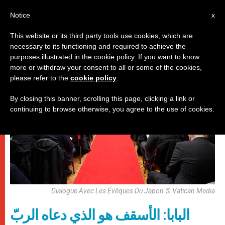
AR
Notice
x
This website or its third party tools use cookies, which are
necessary to its functioning and required to achieve the
,
باباوات
رحلات البابا
purposes illustrated in the cookie policy. If you want to know
more or withdraw your consent to all or some of the cookies,
please refer to the
cookie policy
.
By closing this banner, scrolling this page, clicking a link or
continuing to browse otherwise, you agree to the use of cookies.
Dialogue Avec Les Évêques Du Japon © Vatican Media
البابا: الأسقف هو الذي دعاه الربّ