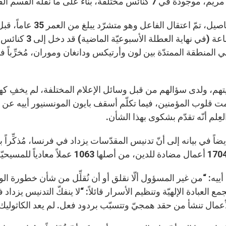
س مختلفة، بناء على ما نقله القسم الفرنسيّ من موقع “فاتيكان نيوز” الإلكترونيّ.
في التفاصيل، تمّ اع
المنطقة الممتدّة بين لون وأرتيكس ودانغان وموران، مُخرِّباً ف
تهم، ولدى سؤالهم من قبل وسائل الإعلام المختلفة، لم يخفِ كهنة
ت قلوب المؤمنين، فيما تكلّم أسقف بايون المونسنيور أييه عن “تد
لعِلم أنّه تقدّم بشكوى بهذا الشأن.
ضاً في بيانه إلى أنّ تدنيس المقدّسات يزداد في فرنسا، مُذكِّراً با
ييه: “من غير المسؤول ألّا نقلق أو أن نُقلِّل من شأن خطورة ا
ع العبادة الإلهيّة وتنظيم الأسرار قائلاً: “لا ينفكّ التدنيس يزداد 
أعمال تنشأ من حقد همجيّ وتتسبّب بردود فعل. لم يعد الكاثولي