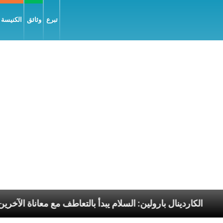
تبرع
وثائق
الكنيسة و
لرسوليّة
الكاردينال بارولين: السلام يبدأ بالتعاطف مع م