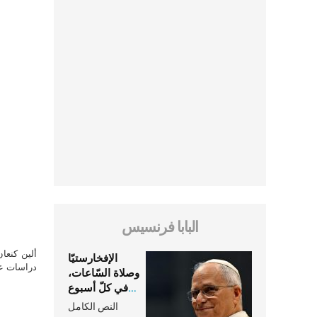
البابا فرنسيس
ألين كنعا
الإفخارستيّا
دراسات علي
وصلاة السّاعات،
في كلّ أسبوع
وكلّ يوم، هما
النص الكامل