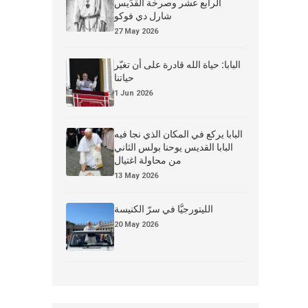
الرابع عشر وصرخة القدِّيس
شارل دي فوكو
27 May 2026
البابا: حياة الله قادرة على أن تغيّر
حياتنا
1 Jun 2026
البابا يركع في المكان الذي نجا فيه
البابا القديس يوحنا بولس الثاني
من محاولة اغتيال
13 May 2026
الليتورجيَّا في سرّ الكنيسة
20 May 2026