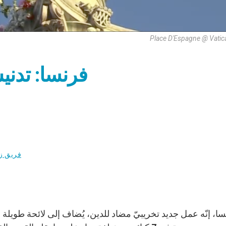
Place D'Espagne @ Vatic
فرنسا: تدنيس 9 تماثيل للعذر
فريق ز