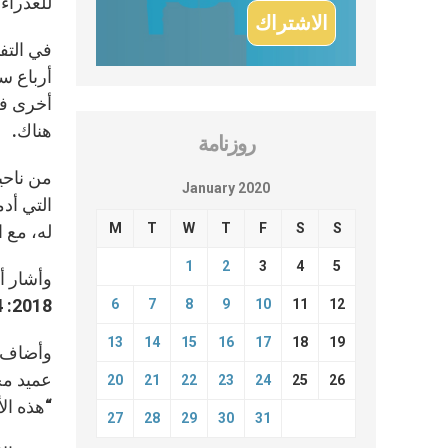
للعذراء مريم، موجودة في 7 كنائ
أخرى في 
هناك.
روزنامة
من ناحي
January 2020
التي أدم
M
T
W
T
F
S
S
له، مع ا
1
2
3
4
5
وأشار أي
2018: 1704 أعمال مضادة للدين، من أصلها 1063 عملاً معادياً للمسيحيّة، 541 مُعادياً لليهوديّة ومئة معادٍ للإسلام.
6
7
8
9
10
11
12
13
14
15
16
17
18
19
وأضاف أ
عميد مجم
20
21
22
23
24
25
26
“هذه ال
27
28
29
30
31