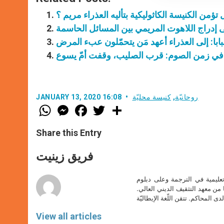
تؤمن الكنيسة الكاثوليكية بتأليه العذراء مريم ؟
تمنّى إدراج اللاهوت المريمي بين المسائل الحاسمة
بابا: إلى العذراء أعهد مَن يتحمّلون عبء المرض
 في زمن الصوم: قرب الصليب، وقفت أمّ يسوع
روحانيّة
,
كنيسة محليّة
JANUARY 13, 2020 16:08
W
M
F
T
S
h
e
a
w
h
a
s
c
i
a
t
s
e
t
r
Share this Entry
s
e
b
t
e
A
n
o
e
p
g
o
r
فريق زينيت
p
e
k
r
تعليمية في الترجمة وعلى دبلوم
ا من معهد التثقيف الديني العالي.
دى المحاكم. تتقن اللّغة الإيطاليّة
View all articles