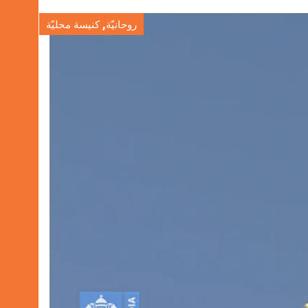
,
روحانيّة
كنيسة محليّة