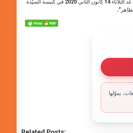
تجدر الإشارة هنا إلى أنّ بيان المونسنيور أييه ذكر أنّ قُدّاساً سيُقام مساء غد الثلاثاء 14 كانون الثاني 2020 في كنيسة السيّدة
طاهر”.
ت، يموّلها
Related Posts: