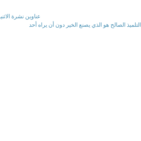
عناوين نشرة الاثنين 13 كانون الثاني 2020: تعميد طفل هو عم
: التلميذ الصالح هو الذي يصنع الخير دون أن يراه أحد