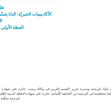
هل 
الأكاديميات الحبريّة: البابا ي
ال
العظة الأولى
ن إيليا، مُترجمة ومديرة تحرير القسم العربي في وكالة زينيت. حائزة على شهادة 
ا متخصّصة في الترجمة من الجامعة اللّبنانية. حائزة على شهادة الثقافة الدينية العُلي
مُترجمة محلَّفة ل