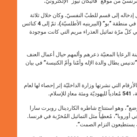
r
تقال الفاعل وهو متشرّد يبلغ من العمر 35 عاماً، قبل إدخاله إلى قسم للطبّ النفسيّ. وكان خلال ثلاثة
أرباع ساعة (في نهاية العطلة الأسبوعيّة الماضية) قد دخل إلى 3 كنائس في منطقة “بو” (البيرينيه الأطلسيّة)، ثمّ إلى 4 كنائس
ي كلّ مرّة تماثيل العذراء مريم التي كانت موجودة
 الرعايا المعنيّة ذعرهم وألمهم حيال أعمال العنف
نيس يطال والدة الإله وأمّنا وأمّ الكنيسة” في بيان
لأرقام التي نشرتها وزارة الداخليّة إثر إحصاء لها لعام
لوضع”، وهو استنتاج شاطره الكاردينال روبرت سارا
في أوروبا”، مُعطِياً مثل التماثيل المُخرّبة في فرنسا.
ك يستطيعون التزام الصمت”.