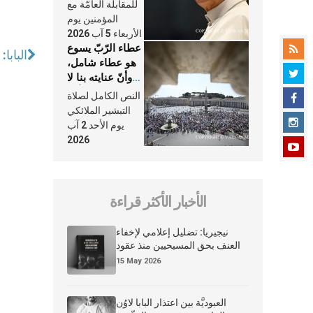
النَّفَس في حياة
للمقابلة العامّة مع
الكنيسة
المؤمنين يوم
الأربعاء 5 آب 2026
عطاء الرّبّ يسوع
البابا
هو عطاء شامل،
وأنّ عنايته بنا لا
تغيب عنّا أبدًا
النص الكامل لصلاة
التبشير الملائكي
يوم الأحد 2 آب
2026
الأخبار الأكثر قراءة
نيجيريا: تضليل إعلامي لإخفاء
العنف بحق المسيحيين منذ عقود
15 May 2026
العبوديَّة بين اعتذار البابا لاوُن