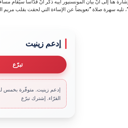
، تليه سهرة صلاة “تعويضاً عن الإساءة التي لحقت بقلب مريم ال
إدعم زينيت
تبرّع
إدعم زينيت. متوفّرة بخمس لغا
القرّاء. إشترك تبرّع